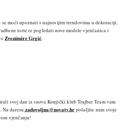
 se moći upoznati s najnovijim trendovima u dekoraciji,
svadbene torte te pogledati nove modele vjenčanica i
Zvonimire Grgić
ice
.
nirali svoj dan iz snova Konjički klub Trajbar Team vam
zadovoljna@novatv.hr
. Na daresu
pošaljite nam svoje
svom vjenčanju!