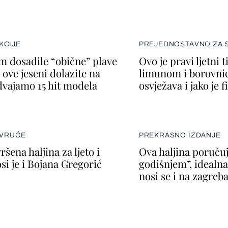
KCIJE
PREJEDNOSTAVNO ZA S
m dosadile “obične” plave
Ovo je pravi ljetni 
 ove jeseni dolazite na
limunom i borovni
zdvajamo 15 hit modela
osvježava i jako je f
 VRUĆE
PREKRASNO IZDANJE
ršena haljina za ljeto i
Ova haljina poruču
si je i Bojana Gregorić
godišnjem”, idealna j
nosi se i na zagreba