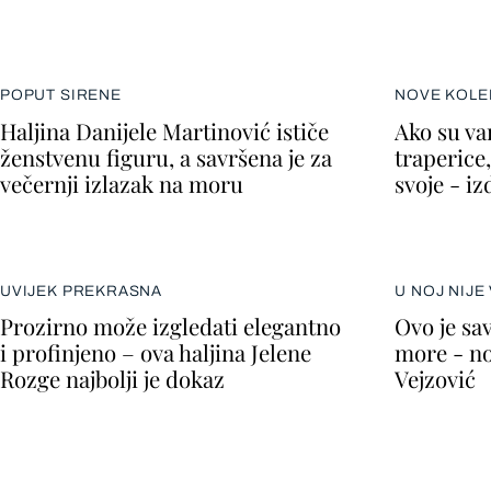
POPUT SIRENE
NOVE KOLE
Haljina Danijele Martinović ističe
Ako su va
ženstvenu figuru, a savršena je za
traperice,
večernji izlazak na moru
svoje - i
UVIJEK PREKRASNA
U NOJ NIJE
Prozirno može izgledati elegantno
Ovo je sav
i profinjeno – ova haljina Jelene
more - no
Rozge najbolji je dokaz
Vejzović