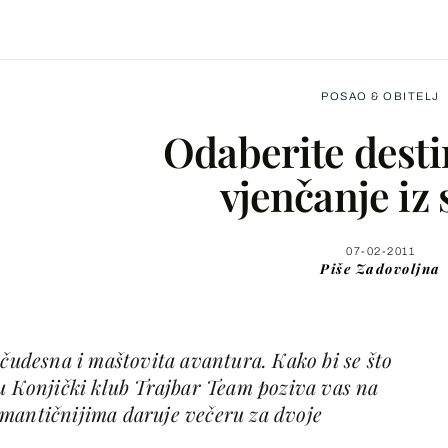
POSAO & OBITELJ
Odaberite desti
vjenčanje iz
Facebook
07-02-2011
Piše
Zadovoljna
X
 čudesna i maštovita avantura. Kako bi se što
WhatsApp
ru Konjički klub Trajbar Team poziva vas na
mantičnijima daruje večeru za dvoje
Viber