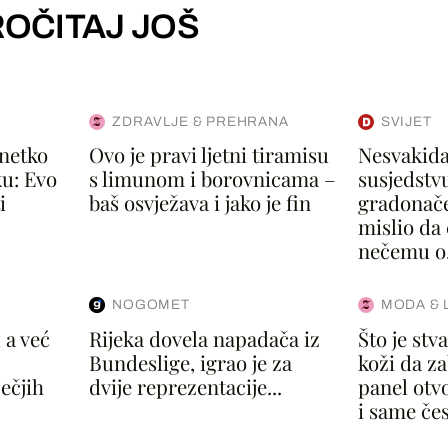
OČITAJ JOŠ
ZDRAVLJE & PREHRANA
SVIJET
 netko
Ovo je pravi ljetni tiramisu
Nesvakida
u: Evo
s limunom i borovnicama –
susjedstvu
i
baš osvježava i jako je fin
gradonače
mislio da 
nečemu o.
NOGOMET
MODA & 
 a već
Rijeka dovela napadača iz
Što je st
Bundeslige, igrao je za
koži da za
ečjih
dvije reprezentacije...
panel otvo
i same čes