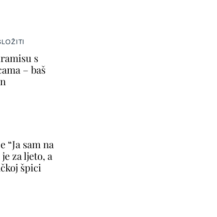
LOŽITI
tiramisu s
cama – baš
in
je “Ja sam na
e za ljeto, a
čkoj špici