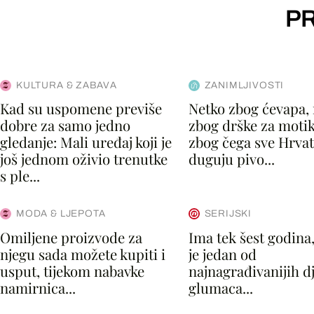
PR
KULTURA & ZABAVA
ZANIMLJIVOSTI
Kad su uspomene previše
Netko zbog ćevapa,
dobre za samo jedno
zbog drške za motik
gledanje: Mali uređaj koji je
zbog čega sve Hrvat
još jednom oživio trenutke
duguju pivo...
s ple...
MODA & LJEPOTA
SERIJSKI
Omiljene proizvode za
Ima tek šest godina,
njegu sada možete kupiti i
je jedan od
usput, tijekom nabavke
najnagrađivanijih dj
namirnica...
glumaca...