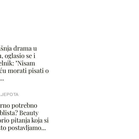
šnja drama u
, oglasio se i
lnik: "Nisam
ću morati pisati o
..
LJEPOTA
varno potrebno
blista? Beauty
rio pitanja koja si
to postavljamo...