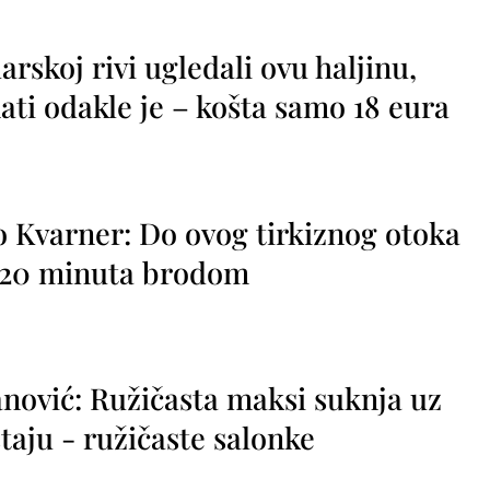
rskoj rivi ugledali ovu haljinu,
ti odakle je – košta samo 18 eura
o Kvarner: Do ovog tirkiznog otoka
o 20 minuta brodom
nović: Ružičasta maksi suknja uz
taju - ružičaste salonke