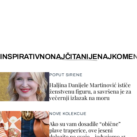
INSPIRATIVNO
NAJČITANIJE
NAJKOMEN
POPUT SIRENE
Haljina Danijele Martinović ističe
ženstvenu figuru, a savršena je za
večernji izlazak na moru
NOVE KOLEKCIJE
Ako su vam dosadile “obične”
plave traperice, ove jeseni
dolazite na svoje - izdvajamo 15