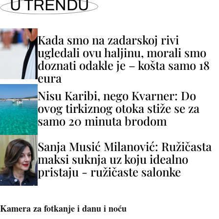
U TRENDU
Kada smo na zadarskoj rivi
ugledali ovu haljinu, morali smo
doznati odakle je – košta samo 18
eura
Nisu Karibi, nego Kvarner: Do
ovog tirkiznog otoka stiže se za
samo 20 minuta brodom
Sanja Musić Milanović: Ružičasta
maksi suknja uz koju idealno
pristaju - ružičaste salonke
Kamera za fotkanje i danu i noću