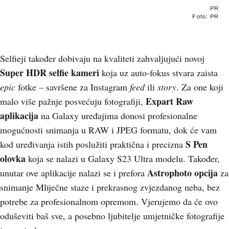
PR
Foto: PR
Selfieji također dobivaju na kvaliteti zahvaljujući novoj
Super HDR selfie kameri
koja uz auto-fokus stvara zaista
epic
fotke – savršene za Instagram
feed
ili
story
. Za one koji
Expart Raw
malo više pažnje posvećuju fotografiji,
aplikacija
na Galaxy uređajima donosi profesionalne
mogućnosti snimanja u RAW i JPEG formatu, dok će vam
S Pen
kod uređivanja istih poslužiti praktična i precizna
olovka
koja se nalazi u Galaxy S23 Ultra modelu. Također,
Astrophoto opcija
unutar ove aplikacije nalazi se i prefora
za
snimanje Mliječne staze i prekrasnog zvjezdanog neba, bez
potrebe za profesionalnom opremom. Vjerujemo da će ovo
oduševiti baš sve, a posebno ljubitelje umjetničke fotografije