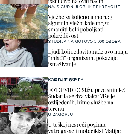
isključivo na ovaj način
NAJSIGURNIJI OBLIK REKREACIJE
Vježbe za koljeno u moru: 5
sigurnih vježbi koje mogu
smanjiti bol i poboljšati
pokretljivost
STUDIJA NA GOTOVO 1.900 OSOBA
Ljudi koji redovito rade ovo imaju
“mlađi” organizam, pokazuje
istraživanje
VIJESTI
KOD BJELOVARA
FOTO/VIDEO Stižu prve snimke!
Sudarila se dva vlaka: Više je
ozlijeđenih, hitne službe na
terenu
U ZAGORJU
U teškoj nesreći poginuo
vatrogasac i motociklst Matija: