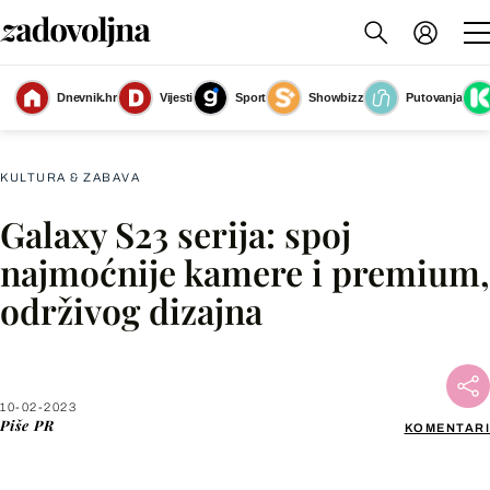
Dnevnik.hr
Vijesti
Sport
Showbizz
Putovanja
PR
(Foto: PR)
KULTURA & ZABAVA
Galaxy S23 serija: spoj
Facebook
najmoćnije kamere i premium,
održivog dizajna
X
WhatsApp
10-02-2023
Piše
PR
KOMENTARI
Viber