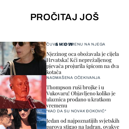
PROČITAJ JOŠ
SHOW
ČUVA USPOMENU NA NJEGA
Njezinog oca obožavala je cijela
Hrvatska! Kći neprežaljenog
pjevača projurila špicom na dva
kotača
NADMAŠENA OČEKIVANJA
Thompson ruši brojke i u
Vukovaru! Objavljeno koliko je
ulaznica prodano u kratkom
vremenu
"KAO DA SU NOVAK ĐOKOVIĆ"
Jedan od najpoznatijih svjetskih
parova stigao na Jadran, ovakve