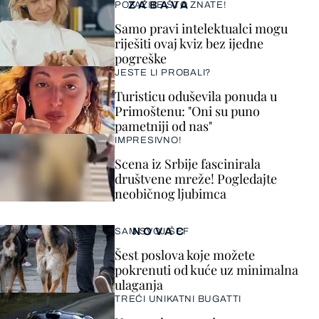
ZABAVA
POKAŽITE ŠTO ZNATE!
Samo pravi intelektualci mogu
riješiti ovaj kviz bez ijedne
pogreške
JESTE LI PROBALI?
Turisticu oduševila ponuda u
Primoštenu: "Oni su puno
pametniji od nas"
IMPRESIVNO!
Scena iz Srbije fascinirala
društvene mreže! Pogledajte
neobičnog ljubimca
NOVAC
SAM SVOJ ŠEF
Šest poslova koje možete
pokrenuti od kuće uz minimalna
ulaganja
TREĆI UNIKATNI BUGATTI