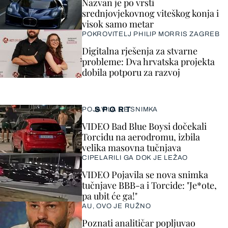
Nazvan je po vrsti
srednjovjekovnog viteškog konja i
visok samo metar
POKROVITELJ PHILIP MORRIS ZAGREB
Digitalna rješenja za stvarne
probleme: Dva hrvatska projekta
dobila potporu za razvoj
SPORT
POJAVILA SE SNIMKA
VIDEO Bad Blue Boysi dočekali
Torcidu na aerodromu, izbila
velika masovna tučnjava
CIPELARILI GA DOK JE LEŽAO
VIDEO Pojavila se nova snimka
tučnjave BBB-a i Torcide: "Je*ote,
pa ubit će ga!"
AU, OVO JE RUŽNO
Poznati analitičar popljuvao