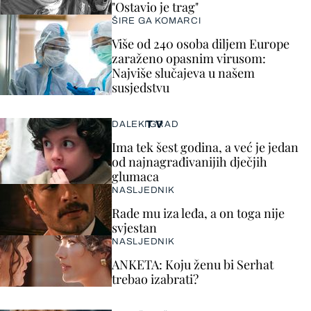
"Ostavio je trag"
ŠIRE GA KOMARCI
Više od 240 osoba diljem Europe
zaraženo opasnim virusom:
Najviše slučajeva u našem
susjedstvu
TV
DALEKI GRAD
Ima tek šest godina, a već je jedan
od najnagrađivanijih dječjih
glumaca
NASLJEDNIK
Rade mu iza leđa, a on toga nije
svjestan
NASLJEDNIK
ANKETA: Koju ženu bi Serhat
trebao izabrati?