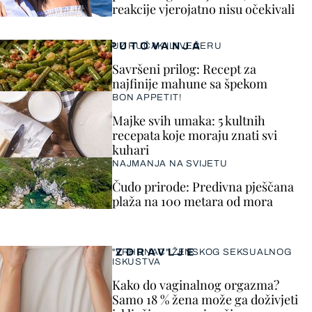
reakcije vjerojatno nisu očekivali
PUTOVANJA
UZ RUČAK ILI VEČERU
Savršeni prilog: Recept za
najfinije mahune sa špekom
BON APPETIT!
Majke svih umaka: 5 kultnih
recepata koje moraju znati svi
kuhari
NAJMANJA NA SVIJETU
Čudo prirode: Predivna pješčana
plaža na 100 metara od mora
ZDRAVLJE
"VRHUNAC" ŽENSKOG SEKSUALNOG
ISKUSTVA
Kako do vaginalnog orgazma?
Samo 18 % žena može ga doživjeti