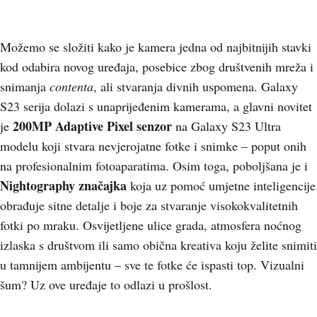
Možemo se složiti kako je kamera jedna od najbitnijih stavki
kod odabira novog uređaja, posebice zbog društvenih mreža i
snimanja
contenta
, ali stvaranja divnih uspomena. Galaxy
S23 serija dolazi s unaprijeđenim kamerama, a glavni novitet
200MP Adaptive Pixel senzor
je
na Galaxy S23 Ultra
modelu koji stvara nevjerojatne fotke i snimke – poput onih
na profesionalnim fotoaparatima. Osim toga, poboljšana je i
Nightography značajka
koja uz pomoć umjetne inteligencije
obrađuje sitne detalje i boje za stvaranje visokokvalitetnih
fotki po mraku. Osvijetljene ulice grada, atmosfera noćnog
izlaska s društvom ili samo obična kreativa koju želite snimiti
u tamnijem ambijentu – sve te fotke će ispasti top. Vizualni
šum? Uz ove uređaje to odlazi u prošlost.