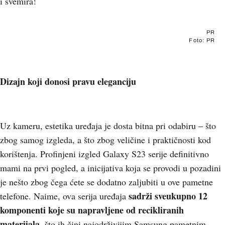
i svemira!
PR
Foto: PR
Dizajn koji donosi pravu eleganciju
Uz kameru, estetika uređaja je dosta bitna pri odabiru – što
zbog samog izgleda, a što zbog veličine i praktičnosti kod
korištenja. Profinjeni izgled Galaxy S23 serije definitivno
mami na prvi pogled, a inicijativa koja se provodi u pozadini
je nešto zbog čega ćete se dodatno zaljubiti u ove pametne
sadrži sveukupno 12
telefone. Naime, ova serija uređaja
komponenti koje su napravljene od recikliranih
materijala
, što ih čini najodrživijim Samsung pametnim