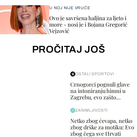
U NOJ NIJE VRUĆE
Ovo je savršena haljina za ljeto i
more - nosi je i Bojana Gregorić
Vejzović
PROČITAJ JOŠ
OSTALI SPORTOVI
Crnogorci pognuli glave
na intoniranju himni u
Zagrebu, evo zašto...
ZANIMLJIVOSTI
Netko zbog ćevapa, netko
zbog drške za motiku: Evo
zbog čega sve Hrvati