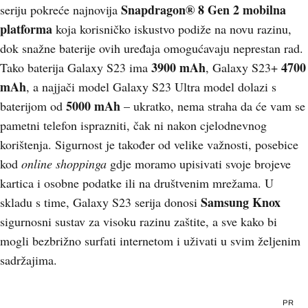
Snapdragon® 8 Gen 2
mobilna
seriju pokreće najnovija
platforma
koja korisničko iskustvo podiže na novu razinu,
dok snažne baterije ovih uređaja omogućavaju neprestan rad.
3900 mAh
4700
Tako baterija Galaxy S23 ima
, Galaxy S23+
mAh
, a najjači model Galaxy S23 Ultra model dolazi s
5000 mAh
baterijom od
– ukratko, nema straha da će vam se
pametni telefon isprazniti, čak ni nakon cjelodnevnog
korištenja. Sigurnost je također od velike važnosti, posebice
kod
online shoppinga
gdje moramo upisivati svoje brojeve
kartica i osobne podatke ili na društvenim mrežama. U
Samsung Knox
skladu s time, Galaxy S23 serija donosi
sigurnosni sustav za visoku razinu zaštite, a sve kako bi
mogli bezbrižno surfati internetom i uživati u svim željenim
sadržajima.
PR