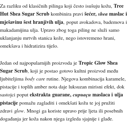
Tree
Za razliku od klasičnih pilinga koji često isušuju kožu,
Hut Shea Sugar Scrub
šećer,
maslac i
kombinira pravi
shea
mješavinu šest hranjivih ulja
,
poput avokadova, bademova i
makadamijina ulja. Upravo zbog toga piling ne služi samo
uklanjanju mrtvih stanica kože, nego istovremeno hrani,
omekšava i hidratizira tijelo.
Tropic Glow Shea
Jedan od najpopularnijih proizvoda je
Sugar Scrub
, koji je postao gotovo kultni proizvod među
ljubiteljima
body care
rutine. Njegova kombinacija karamele,
pistacije i toplih amber nota daje luksuzan mirisni efekt, dok
ekstrakta
guarane,
maslaca i
ulja
sastojci poput
cupuaçu
pistacije
pomažu zagladiti i omekšati kožu te joj pružiti
zdravi
glow
. Mnogi ga koriste upravo prije ljeta ili posebnih
događanja jer koža nakon njega izgleda sjajnije i glađe.