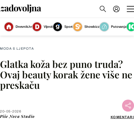
Dnevnik.hr
Vijesti
Sport
Showbizz
Putovanja
Piling
(Foto: Getty Images)
MODA & LJEPOTA
Glatka koža bez puno truda?
Facebook
Ovaj beauty korak žene više ne
preskaču
X
WhatsApp
20-05-2026
Piše
Nova Studio
KOMENTARI
Viber