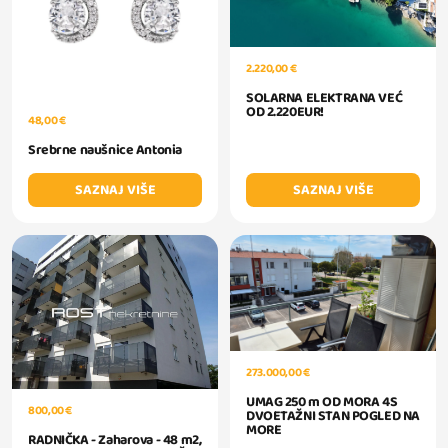
2.220,00 €
SOLARNA ELEKTRANA VEĆ
OD 2.220EUR!
48,00 €
Srebrne naušnice Antonia
SAZNAJ VIŠE
SAZNAJ VIŠE
273.000,00 €
UMAG 250 m OD MORA 4S
800,00 €
DVOETAŽNI STAN POGLED NA
MORE
RADNIČKA - Zaharova - 48 m2,