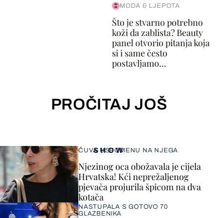
MODA & LJEPOTA
Što je stvarno potrebno
koži da zablista? Beauty
panel otvorio pitanja koja
si i same često
postavljamo...
PROČITAJ JOŠ
SHOW
ČUVA USPOMENU NA NJEGA
Njezinog oca obožavala je cijela
Hrvatska! Kći neprežaljenog
pjevača projurila špicom na dva
kotača
NASTUPALA S GOTOVO 70
GLAZBENIKA