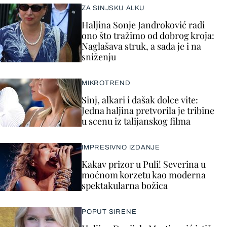
ZA SINJSKU ALKU
Haljina Sonje Jandroković radi
ono što tražimo od dobrog kroja:
Naglašava struk, a sada je i na
sniženju
MIKROTREND
Sinj, alkari i dašak dolce vite:
Jedna haljina pretvorila je tribine
u scenu iz talijanskog filma
IMPRESIVNO IZDANJE
Kakav prizor u Puli! Severina u
moćnom korzetu kao moderna
spektakularna božica
POPUT SIRENE