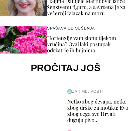
Haljina Danijele Martinović ističe
ženstvenu figuru, a savršena je za
večernji izlazak na moru
SPAŠAVA OD SUŠENJA
Hortenzije vam klonu tijekom
vrućina? Ovaj laki postupak
održat će ih bujnima
PROČITAJ JOŠ
ZANIMLJIVOSTI
Netko zbog ćevapa, netko
zbog drške za motiku: Evo
zbog čega sve Hrvati
duguju pivo...