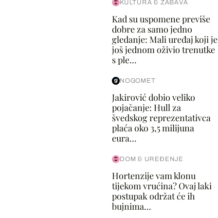
KULTURA & ZABAVA
Kad su uspomene previše
dobre za samo jedno
gledanje: Mali uređaj koji je
još jednom oživio trenutke
s ple...
NOGOMET
Jakirović dobio veliko
pojačanje: Hull za
švedskog reprezentativca
plaća oko 3,5 milijuna
eura...
DOM & UREĐENJE
Hortenzije vam klonu
tijekom vrućina? Ovaj laki
postupak održat će ih
bujnima...