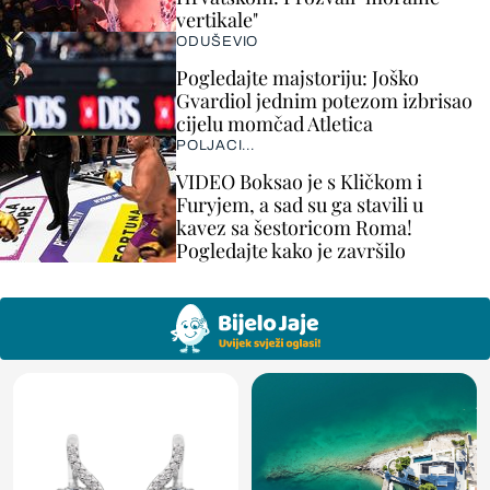
vertikale"
ODUŠEVIO
Pogledajte majstoriju: Joško
Gvardiol jednim potezom izbrisao
cijelu momčad Atletica
POLJACI...
VIDEO Boksao je s Kličkom i
Furyjem, a sad su ga stavili u
kavez sa šestoricom Roma!
Pogledajte kako je završilo