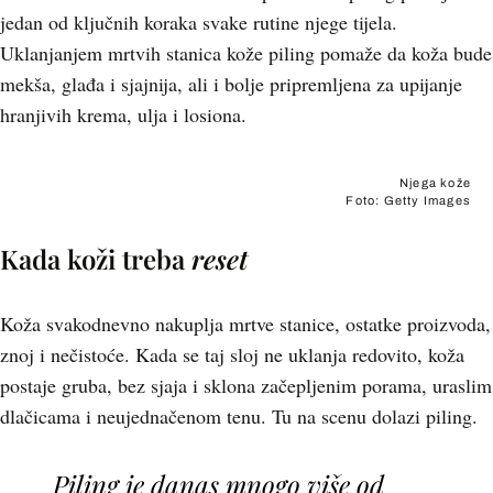
jedan od ključnih koraka svake rutine njege tijela.
Uklanjanjem mrtvih stanica kože piling pomaže da koža bude
mekša, glađa i sjajnija, ali i bolje pripremljena za upijanje
hranjivih krema, ulja i losiona.
Njega kože
Foto: Getty Images
Kada koži treba
reset
Koža svakodnevno nakuplja mrtve stanice, ostatke proizvoda,
znoj i nečistoće. Kada se taj sloj ne uklanja redovito, koža
postaje gruba, bez sjaja i sklona začepljenim porama, uraslim
dlačicama i neujednačenom tenu. Tu na scenu dolazi piling.
Piling je danas mnogo više od