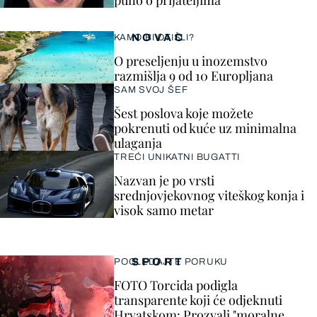
puno o prijateljima
NOVAC
KAMO BI OTIŠLI?
O preseljenju u inozemstvo
razmišlja 9 od 10 Europljana
SAM SVOJ ŠEF
Šest poslova koje možete
pokrenuti od kuće uz minimalna
ulaganja
TREĆI UNIKATNI BUGATTI
Nazvan je po vrsti
srednjovjekovnog viteškog konja i
visok samo metar
SPORT
POGLEDAJTE PORUKU
FOTO Torcida podigla
transparente koji će odjeknuti
Hrvatskom: Prozvali "moralne