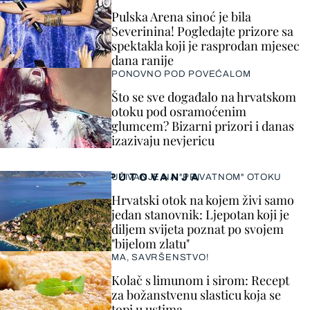
Pulska Arena sinoć je bila
Severinina! Pogledajte prizore sa
spektakla koji je rasprodan mjesec
dana ranije
PONOVNO POD POVEĆALOM
Što se sve događalo na hrvatskom
otoku pod osramoćenim
glumcem? Bizarni prizori i danas
izazivaju nevjericu
PUTOVANJA
UŽIVANJE NA "PRIVATNOM" OTOKU
Hrvatski otok na kojem živi samo
jedan stanovnik: Ljepotan koji je
diljem svijeta poznat po svojem
"bijelom zlatu"
MA, SAVRŠENSTVO!
Kolač s limunom i sirom: Recept
za božanstvenu slasticu koja se
topi u ustima