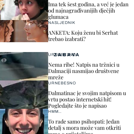
Ima tek šest godina, a već je jedan
od najnagrađivanijih dječjih
glumaca
NASLJEDNIK
ANKETA: Koju ženu bi Serhat
trebao izabrati?
ZABAVA
URNEBESNO
Nema ribe! Natpis na tržnici u
Dalmaciji nasmijao društvene
mreže
URNEBESNO
Dalmatinac je svojim natpisom u
vrtu postao internetski hit!
Pogledajte što je napisao
HMM…
To rade samo psihopati: Jedan
detalj s mora može vam otkriti