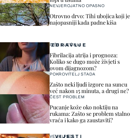
NEVJEROJATNO OPASNO
Otrovno drvo: Tihi ubojica koji je
najopasniji kada padne kiša
ZDRAVLJE
PIŠE LIJEČNIK
Fibrilacija atrija i prognoza:
Koliko se dugo može živjeti s
ovom dijagnozom?
POKROVITELJ STADA
Zašto neki ljudi izgore na suncu
već nakon 15 minuta, a drugi ne?
ČEST PROBLEM
Pucanje kože oko noktiju na
rukama: Zašto se problem stalno
vraća i kako ga zaustaviti?
VIJESTI
VELIKI PAD