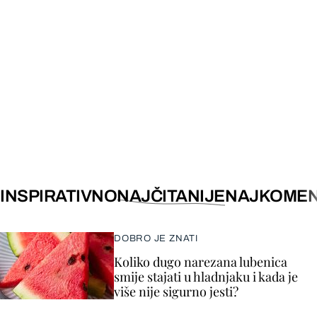
INSPIRATIVNO
NAJČITANIJE
NAJKOMEN
DOBRO JE ZNATI
Koliko dugo narezana lubenica
smije stajati u hladnjaku i kada je
više nije sigurno jesti?