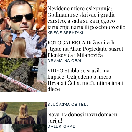
Neviđene mjere osiguranja:
Godinama se skrivao i gradio
carstvo, a sada su za njegovo
izručenje naručili posebno vozilo
KREĆE SPEKTAKL
FOTOGALERIJA Državni vrh
stigao na Alku: Pogledajte susret
Plenkovića i Milanovića
DRAMA NA OBALI
VIDEO Stablo se srušilo na
kupače: Ozlijeđeno osmero
Hrvata i Čeha, među njima ima i
djece
TV
SLUČAJNA OBITELJ
Nova TV donosi novu domaću
seriju!
DALEKI GRAD