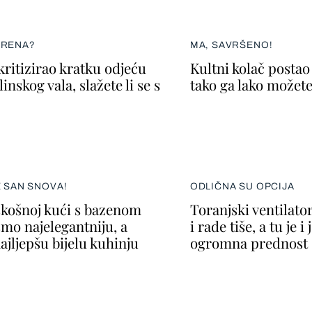
ERENA?
MA, SAVRŠENO!
kritizirao kratku odjeću
Kultni kolač postao 
inskog vala, slažete li se s
tako ga lako možete
E SAN SNOVA!
ODLIČNA SU OPCIJA
skošnoj kući s bazenom
Toranjski ventilato
smo najelegantniju, a
i rade tiše, a tu je i
ajljepšu bijelu kuhinju
ogromna prednost