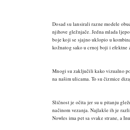
Dosad su lansirali razne modele obu
njihove gležnjače. Jedna mlada ljepo
boje koji se sjajno uklopio u kombina
kožnatog sako u crnoj boji i efektne 
Mnogi su zaključili kako vizualno po
na našim ulicama. To su čizmice diz
Sličnost je očita jer su u pitanju gle
načinom vezanja. Najlakše ih je razl
Nowles ima pet sa svake strane, a Inu