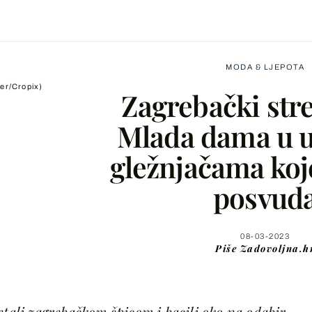
MODA & LJEPOTA
ler/Cropix)
Zagrebački stre
Mlada dama u 
gležnjačama ko
Facebook
posvud
X
08-03-2023
Piše
Zadovoljna.h
WhatsApp
Viber
etali zagrebačkom špicom i bacili oko na odabir