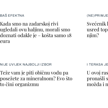
BAŠ EFEKTNA
(NE)PRIMJ
Kada smo na zadarskoj rivi
Svećenik 
ugledali ovu haljinu, morali smo
usred topl
doznati odakle je – košta samo 18
njim?
eura
NIJE UVIJEK NAJBOLJI IZBOR
I TERASA J
Teže vam je piti običnu vodu pa
U ovoj ra
posežete za mineralnom? Evo što
pronašli 
to čini organizmu
možda i n