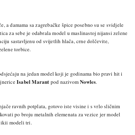
će, a damama sa zagrebačke špice posebno su se svidjele
tica za sebe je odabrala model u maslinastoj nijansi zelene
ciju sastavljenu od svijetlih hlača, crne dolčevite,
zelene torbice.
dsjećaju na jedan model koji je godinama bio pravi hit i
Isabel Marant
Nowles
ajnerice
pod nazivom
.
žnjače ravnih potplata, gotovo iste visine i s vrlo sličnim
ikovati po broju metalnih elemenata za vezice jer model
ikii modeli tri.