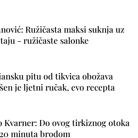
nović: Ružičasta maksi suknja uz
taju - ružičaste salonke
jansku pitu od tikvica obožava
vršen je ljetni ručak, evo recepta
o Kvarner: Do ovog tirkiznog otoka
o 20 minuta brodom