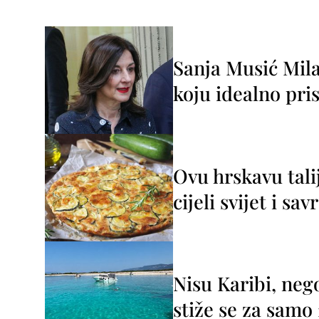
Sanja Musić Mila
koju idealno pris
Ovu hrskavu tali
cijeli svijet i sa
Nisu Karibi, neg
stiže se za sam