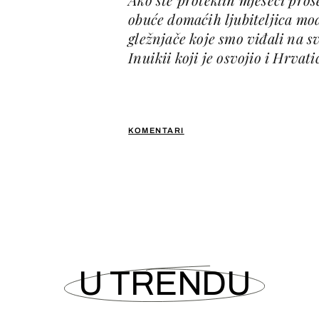
obuće domaćih ljubiteljica mode
gležnjače koje smo viđali na 
Inuikii koji je osvojio i Hrvat
KOMENTARI
U TRENDU