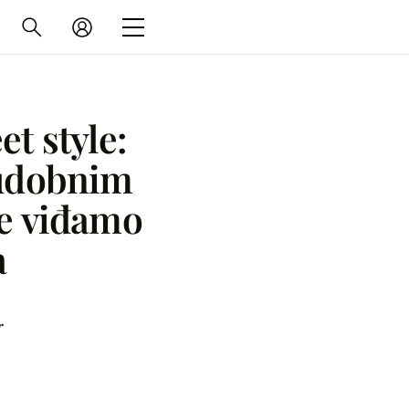
et style:
udobnim
je viđamo
a
r