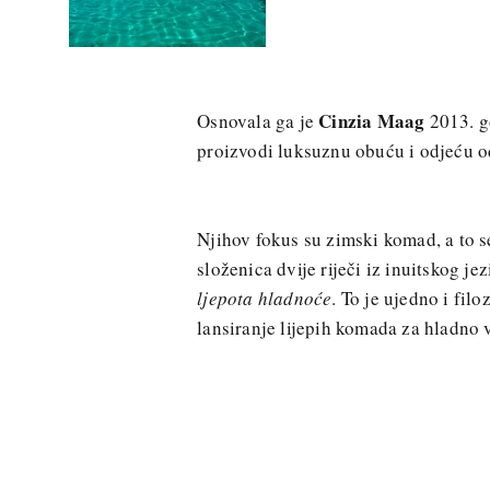
Cinzia Maag
Osnovala ga je
2013. g
proizvodi luksuznu obuću i odjeću od
Njihov fokus su zimski komad, a to s
složenica dvije riječi iz inuitskog je
ljepota hladnoće
. To je ujedno i fil
lansiranje lijepih komada za hladno 