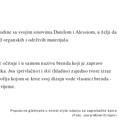
odine sa svojim sinovima Danilom i Alessiom, u želji da
 organskih i održivih materijala.
e očituje i u samom nazivu brenda koji je zapravo
zika.
Inu
(privlačno) i
ikii
(hladno) zajedno tvore izraz
ozofija kojom se kroz svoj dizajn vode vlasnici brenda -
vrijeme.
Popularne gležnjače u street style izdanju sa zagrebačke špice
(Foto: Josip Moler/Cropix)