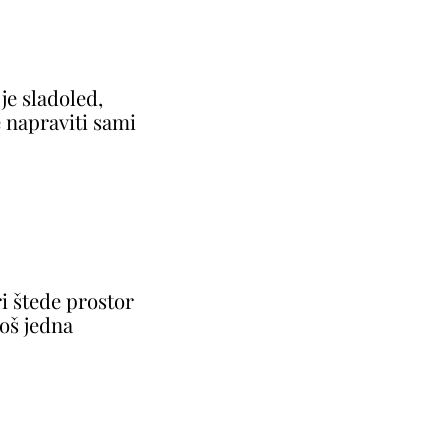
je sladoled,
 napraviti sami
ri štede prostor
 još jedna