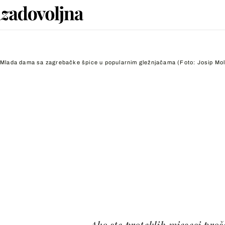
Mlada dama sa zagrebačke špice u popularnim gležnjačama
(Foto: Josip Mo
Ako ste proteklih mjeseci proš