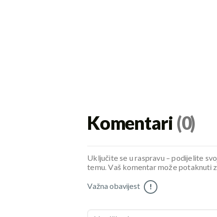
Komentari
(0)
Uključite se u raspravu – podijelite svo
temu. Vaš komentar može potaknuti zani
Važna obavijest
!