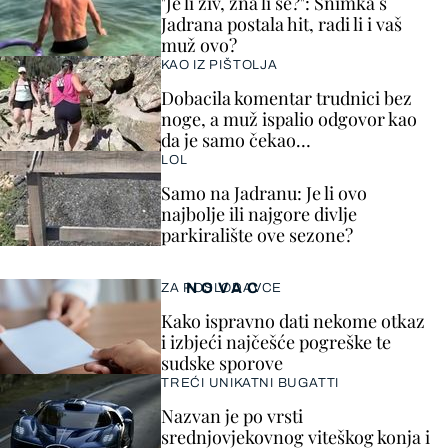
"Je li živ, zna li se?": Snimka s
Jadrana postala hit, radi li i vaš
muž ovo?
KAO IZ PIŠTOLJA
Dobacila komentar trudnici bez
noge, a muž ispalio odgovor kao
da je samo čekao…
LOL
Samo na Jadranu: Je li ovo
najbolje ili najgore divlje
parkiralište ove sezone?
NOVAC
ZA POSLODAVCE
Kako ispravno dati nekome otkaz
i izbjeći najčešće pogreške te
sudske sporove
TREĆI UNIKATNI BUGATTI
Nazvan je po vrsti
srednjovjekovnog viteškog konja i