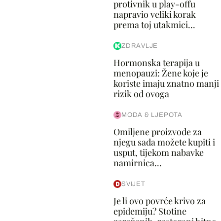
protivnik u play-offu
napravio veliki korak
prema toj utakmici...
ZDRAVLJE
Hormonska terapija u
menopauzi: Žene koje je
koriste imaju znatno manji
rizik od ovoga
MODA & LJEPOTA
Omiljene proizvode za
njegu sada možete kupiti i
usput, tijekom nabavke
namirnica...
SVIJET
Je li ovo povrće krivo za
epidemiju? Stotine