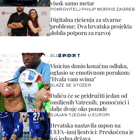
visok samo metar
POKROVITELJ PHILIP MORRIS ZAGREB
Digitalna rješenja za stvarne
probleme: Dva hrvatska projekta
dobila potporu za razvoj
SPORT
SLUŽBENO
Vinicius donio konačnu odluku,
oglasio se emotivnom porukom:
"Hvala vam svima"
SLAŽE SE STOŽER
Daliću će se pridružiti jedan od
omiljenih Vatrenih, pomoćnici i
dalje dvoje oko ponude
SJAJAN TJEDAN U EUROPI
Hrvatska nastavila uspon na
UEFA-inoj ljestvici: Preskočena je
još jedna država