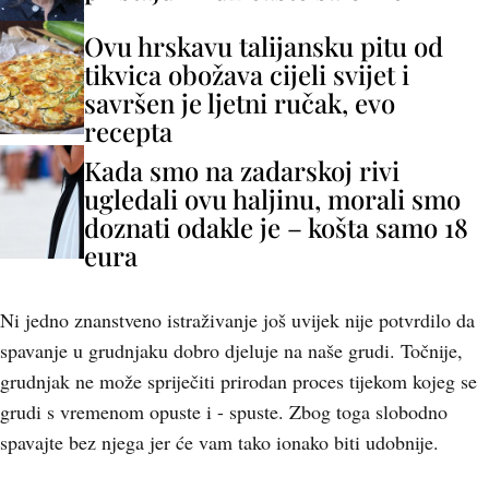
Ovu hrskavu talijansku pitu od
tikvica obožava cijeli svijet i
savršen je ljetni ručak, evo
recepta
Kada smo na zadarskoj rivi
ugledali ovu haljinu, morali smo
doznati odakle je – košta samo 18
eura
Ni jedno znanstveno istraživanje još uvijek nije potvrdilo da
spavanje u grudnjaku dobro djeluje na naše grudi. Točnije,
grudnjak ne može spriječiti prirodan proces tijekom kojeg se
grudi s vremenom opuste i - spuste. Zbog toga slobodno
spavajte bez njega jer će vam tako ionako biti udobnije.