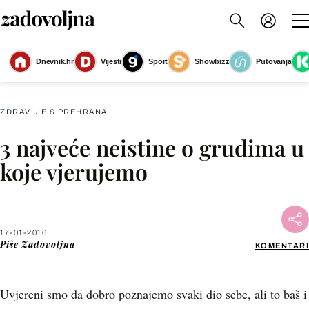
Dnevnik.hr
Vijesti
Sport
Showbizz
Putovanja
Slika nije dostupna
ZDRAVLJE & PREHRANA
3 najveće neistine o grudima u
Facebook
koje vjerujemo
X
17-01-2016
WhatsApp
Piše
Zadovoljna
KOMENTARI
Viber
Uvjereni smo da dobro poznajemo svaki dio sebe, ali to baš i