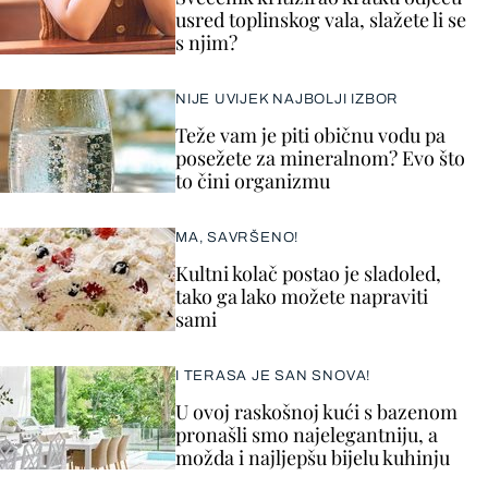
usred toplinskog vala, slažete li se
s njim?
NIJE UVIJEK NAJBOLJI IZBOR
Teže vam je piti običnu vodu pa
posežete za mineralnom? Evo što
to čini organizmu
MA, SAVRŠENO!
Kultni kolač postao je sladoled,
tako ga lako možete napraviti
sami
I TERASA JE SAN SNOVA!
U ovoj raskošnoj kući s bazenom
pronašli smo najelegantniju, a
možda i najljepšu bijelu kuhinju