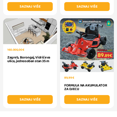
SAZNAJ VIŠE
SAZNAJ VIŠE
160.000,00 €
Zagreb, Borongaj, Vidrićeva
ulica, jednosoban stan 35 m
89,99 €
FORMULA NA AKUMULATOR
ZA DJECU
SAZNAJ VIŠE
SAZNAJ VIŠE