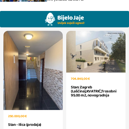
704.840,00 €
Stan: Zagreb
(Lašćina),KVATRIĆ,Trosobni
95.00 m2, novogradnja
250.000,00 €
Stan - Ilica (prodaja)