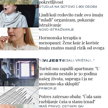
pokretljivost
STUDIJA NA GOTOVO 1.900 OSOBA
Ljudi koji redovito rade ovo imaju
“mlađi” organizam, pokazuje
istraživanje
NOVO ISTRAŽIVANJE
Hormonska terapija u
menopauzi: Žene koje je koriste
imaju znatno manji rizik od ovoga
VIJESTI
"I DALJE SU PLESALI, VRIŠTALI..."
Turisti mu zapalili apartman: "U
30 minuta nestalo je 50 godina
našeg života, supruga i ja ne
možemo oka sklopiti"
PRIMORJE
Potres zatresao obalu: "Čula sam
razbijanje čaša u stanu iznad"
IMAŠ PRAVO, OSTVARI GA!