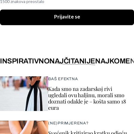
1500 znakova preostalo
Prijavite se
INSPIRATIVNO
NAJČITANIJE
NAJKOMEN
BAŠ EFEKTNA
Kada smo na zadarskoj rivi
ugledali ovu haljinu, morali smo
doznati odakle je – košta samo 18
eura
(NE)PRIMJERENA?
Svećenik kritizirao kratku odjeću