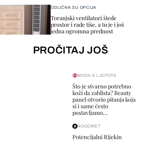
ODLIČNA SU OPCIJA
Toranjski ventilatori štede
prostor i rade tiše, a tu je i još
jedna ogromna prednost
PROČITAJ JOŠ
MODA & LJEPOTA
Što je stvarno potrebno
koži da zablista? Beauty
panel otvorio pitanja koja
si i same često
postavljamo...
NOGOMET
Potencijalni Rijekin