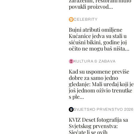
zaraženih, restorani hitno
povukli proizvod...
CELEBRITY
Bujni atributi omiljene
Kućanice jedva su stali u
sićušni bikini, godine joj
očito ne mogu baš ništa...
KULTURA & ZABAVA
Kad su uspomene previše
dobre za samo jedno
gledanje: Mali uređaj koji je
još jednom oživio trenutke
s ple...
SVJETSKO PRVENSTVO 2026
KVIZ Deset fotografija sa
Svjetskog prvenstva:
Sjećate li se ovih