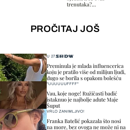
trenutaka?...
PROČITAJ JOŠ
SHOW
U 27. GODINI
Preminula je mlada influencerica
koju je pratilo više od milijun ljudi,
dugo se borila s opakom bolešću
"UUUUUUFFFF"
Vau, koje noge! Ružičasti badić
istaknuo je najbolje adute Maje
Šuput
VRLO ZANIMLJIVO!
Franka Batelić pokazala što nosi
na more, bez ovoga ne može ni na