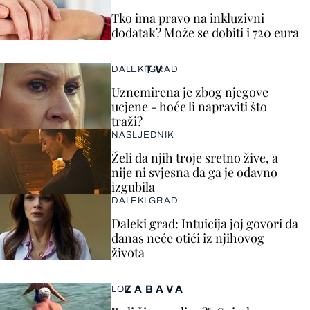
Tko ima pravo na inkluzivni
dodatak? Može se dobiti i 720 eura
TV
DALEKI GRAD
Uznemirena je zbog njegove
ucjene - hoće li napraviti što
traži?
NASLJEDNIK
Želi da njih troje sretno žive, a
nije ni svjesna da ga je odavno
izgubila
DALEKI GRAD
Daleki grad: Intuicija joj govori da
danas neće otići iz njihovog
života
ZABAVA
LOL