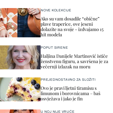
NOVE KOLEKCIJE
Ako su vam dosadile “obične”
plave traperice, ove jeseni
dolazite na svoje - izdvajamo 15
hit modela
POPUT SIRENE
Haljina Danijele Martinović ističe
ženstvenu figuru, a savršena je za
večernji izlazak na moru
PREJEDNOSTAVNO ZA SLOŽITI
Ovo je pravi ljetni tiramisu s
limunom i borovnicama – baš
osvježava i jako je fin
U NOJ NIJE VRUĆE