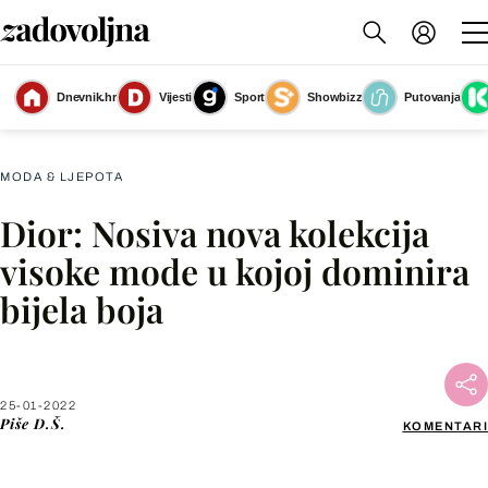
Dnevnik.hr
Vijesti
Sport
Showbizz
Putovanja
Slika nije dostupna
MODA & LJEPOTA
Dior: Nosiva nova kolekcija
Facebook
visoke mode u kojoj dominira
bijela boja
X
WhatsApp
25-01-2022
Piše
D.Š.
KOMENTARI
Viber