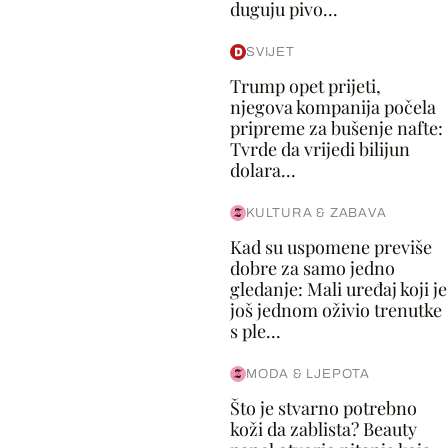
duguju pivo...
SVIJET
Trump opet prijeti,
njegova kompanija počela
pripreme za bušenje nafte:
Tvrde da vrijedi bilijun
dolara...
KULTURA & ZABAVA
Kad su uspomene previše
dobre za samo jedno
gledanje: Mali uređaj koji je
još jednom oživio trenutke
s ple...
MODA & LJEPOTA
Što je stvarno potrebno
koži da zablista? Beauty