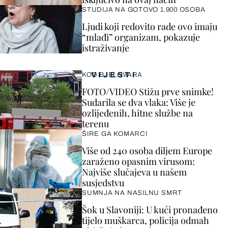
STUDIJA NA GOTOVO 1.900 OSOBA
Ljudi koji redovito rade ovo imaju
“mlađi” organizam, pokazuje
istraživanje
VIJESTI
KOD BJELOVARA
FOTO/VIDEO Stižu prve snimke!
Sudarila se dva vlaka: Više je
ozlijeđenih, hitne službe na
terenu
ŠIRE GA KOMARCI
Više od 240 osoba diljem Europe
zaraženo opasnim virusom:
Najviše slučajeva u našem
susjedstvu
SUMNJA NA NASILNU SMRT
Šok u Slavoniji: U kući pronađeno
tijelo muškarca, policija odmah