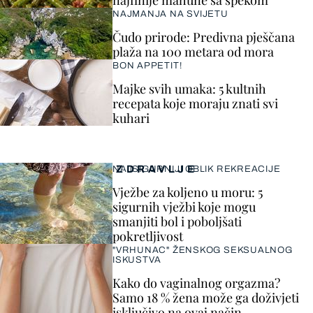
najfinije mahune sa špekom
NAJMANJA NA SVIJETU
Čudo prirode: Predivna pješčana
plaža na 100 metara od mora
BON APPETIT!
Majke svih umaka: 5 kultnih
recepata koje moraju znati svi
kuhari
ZDRAVLJE
NAJSIGURNIJI OBLIK REKREACIJE
Vježbe za koljeno u moru: 5
sigurnih vježbi koje mogu
smanjiti bol i poboljšati
pokretljivost
"VRHUNAC" ŽENSKOG SEKSUALNOG
ISKUSTVA
Kako do vaginalnog orgazma?
Samo 18 % žena može ga doživjeti
isključivo na ovaj način