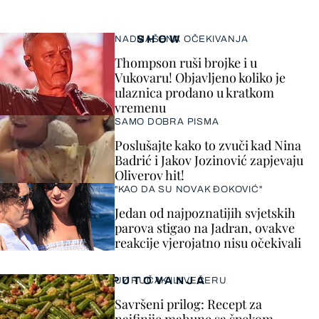
SHOW
NADMAŠENA OČEKIVANJA
Thompson ruši brojke i u
Vukovaru! Objavljeno koliko je
ulaznica prodano u kratkom
vremenu
SAMO DOBRA PISMA
Poslušajte kako to zvuči kad Nina
Badrić i Jakov Jozinović zapjevaju
Oliverov hit!
"KAO DA SU NOVAK ĐOKOVIĆ"
Jedan od najpoznatijih svjetskih
parova stigao na Jadran, ovakve
reakcije vjerojatno nisu očekivali
PUTOVANJA
UZ RUČAK ILI VEČERU
Savršeni prilog: Recept za