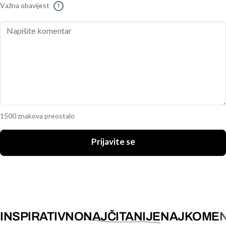
Važna obavijest
!
1500 znakova preostalo
Prijavite se
INSPIRATIVNO
NAJČITANIJE
NAJKOMEN