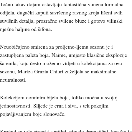
Točno takav dojam ostavljaju fantastična vunena formalna
odijela, dugački kaputi savršenog ravnog kroja lišeni svih
suvišnih detalja, prozračne svilene bluze i gotovo vilinski
nježne haljine od šifona.
Neuobičajeno smirena za proljetno-ljetnu sezonu je i
zastupljena paleta boja. Naime, umjesto klasične eksplozije
šarenila, koju često možemo vidjeti u kolekcijama za ovu
sezonu, Mariza Grazia Chiuri zaželjela se maksimalne
neutralnosti.
Kolekcijom dominira bijela boja, toliko moćna u svojoj
jednostavnosti. Slijede je crna i siva, s tek pokojim
pojavljivanjem boje slonovače.
Krojevi su vrlo strogi i suptilni, nimalo dramatični, kao što je