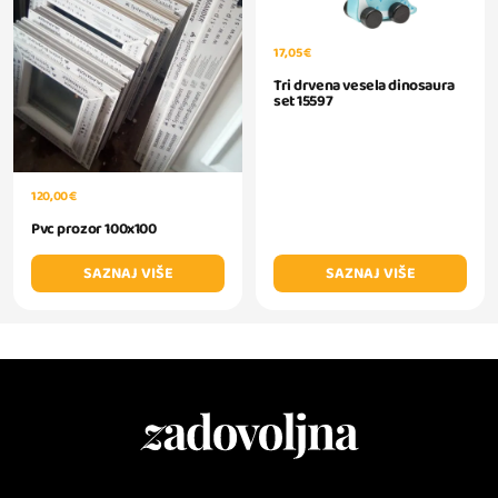
17,05 €
Tri drvena vesela dinosaura
set 15597
120,00 €
Pvc prozor 100x100
SAZNAJ VIŠE
SAZNAJ VIŠE