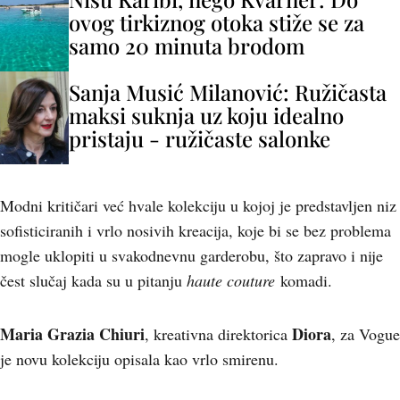
ovog tirkiznog otoka stiže se za
samo 20 minuta brodom
Sanja Musić Milanović: Ružičasta
maksi suknja uz koju idealno
pristaju - ružičaste salonke
Modni kritičari već hvale kolekciju u kojoj je predstavljen niz
sofisticiranih i vrlo nosivih kreacija, koje bi se bez problema
mogle uklopiti u svakodnevnu garderobu, što zapravo i nije
čest slučaj kada su u pitanju
haute couture
komadi.
Maria Grazia Chiuri
Diora
, kreativna direktorica
, za Vogue
je novu kolekciju opisala kao vrlo smirenu.