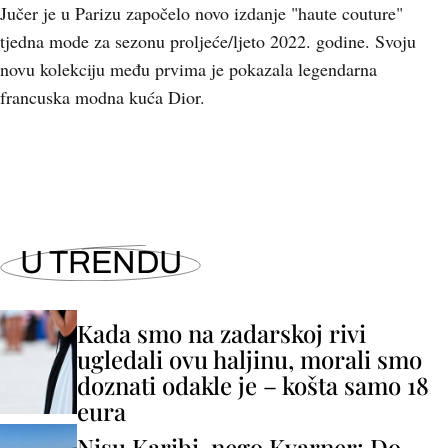
Jučer je u Parizu započelo novo izdanje "haute couture"
tjedna mode za sezonu proljeće/ljeto 2022. godine. Svoju
novu kolekciju među prvima je pokazala legendarna
francuska modna kuća Dior.
U TRENDU
Kada smo na zadarskoj rivi
ugledali ovu haljinu, morali smo
doznati odakle je – košta samo 18
eura
Nisu Karibi, nego Kvarner: Do