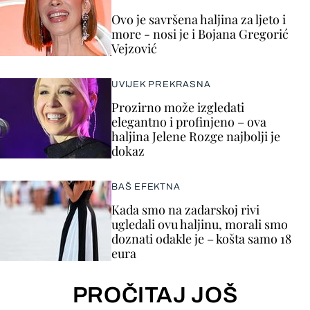
Ovo je savršena haljina za ljeto i
more - nosi je i Bojana Gregorić
Vejzović
UVIJEK PREKRASNA
Prozirno može izgledati
elegantno i profinjeno – ova
haljina Jelene Rozge najbolji je
dokaz
BAŠ EFEKTNA
Kada smo na zadarskoj rivi
ugledali ovu haljinu, morali smo
doznati odakle je – košta samo 18
eura
PROČITAJ JOŠ