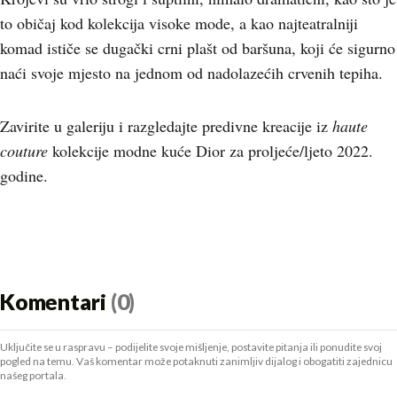
to običaj kod kolekcija visoke mode, a kao najteatralniji
komad ističe se dugački crni plašt od baršuna, koji će sigurno
naći svoje mjesto na jednom od nadolazećih crvenih tepiha.
Zavirite u galeriju i razgledajte predivne kreacije iz
haute
couture
kolekcije modne kuće Dior za proljeće/ljeto 2022.
godine.
Komentari
(0)
Uključite se u raspravu – podijelite svoje mišljenje, postavite pitanja ili ponudite svoj
pogled na temu. Vaš komentar može potaknuti zanimljiv dijalog i obogatiti zajednicu
našeg portala.