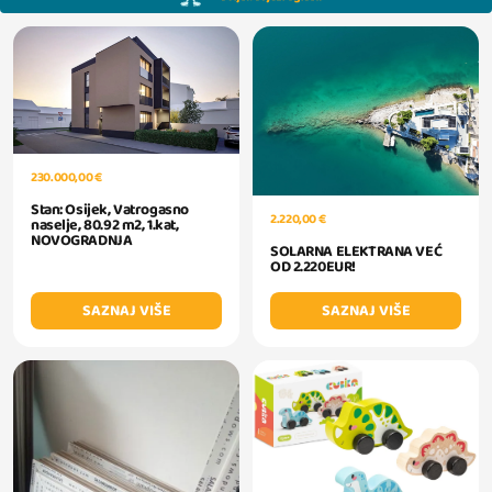
230.000,00 €
Stan: Osijek, Vatrogasno
2.220,00 €
naselje, 80.92 m2, 1.kat,
NOVOGRADNJA
SOLARNA ELEKTRANA VEĆ
OD 2.220EUR!
SAZNAJ VIŠE
SAZNAJ VIŠE