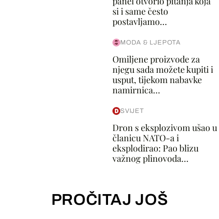
panel otvorio pitanja koja
si i same često
postavljamo...
MODA & LJEPOTA
Omiljene proizvode za
njegu sada možete kupiti i
usput, tijekom nabavke
namirnica...
SVIJET
Dron s eksplozivom ušao u
članicu NATO-a i
eksplodirao: Pao blizu
važnog plinovoda...
PROČITAJ JOŠ