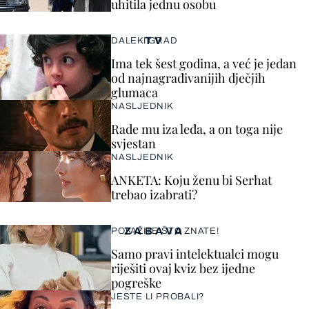
uhitila jednu osobu
TV
DALEKI GRAD
Ima tek šest godina, a već je jedan
od najnagrađivanijih dječjih
glumaca
NASLJEDNIK
Rade mu iza leđa, a on toga nije
svjestan
NASLJEDNIK
ANKETA: Koju ženu bi Serhat
trebao izabrati?
ZABAVA
POKAŽITE ŠTO ZNATE!
Samo pravi intelektualci mogu
riješiti ovaj kviz bez ijedne
pogreške
JESTE LI PROBALI?