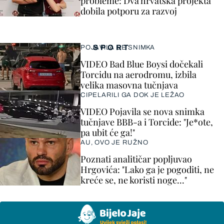
probleme: Dva hrvatska projekta
dobila potporu za razvoj
SPORT
POJAVILA SE SNIMKA
VIDEO Bad Blue Boysi dočekali
Torcidu na aerodromu, izbila
velika masovna tučnjava
CIPELARILI GA DOK JE LEŽAO
VIDEO Pojavila se nova snimka
tučnjave BBB-a i Torcide: "Je*ote,
pa ubit će ga!"
AU, OVO JE RUŽNO
Poznati analitičar popljuvao
Hrgovića: "Lako ga je pogoditi, ne
kreće se, ne koristi noge..."