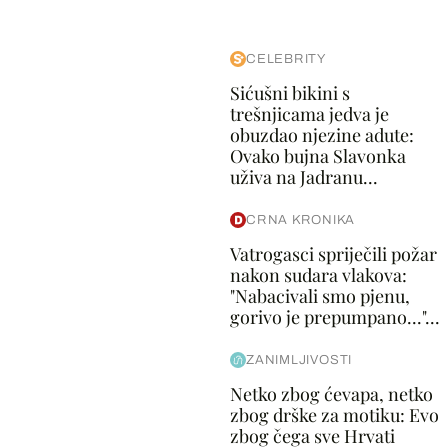
CELEBRITY
Sićušni bikini s
trešnjicama jedva je
obuzdao njezine adute:
Ovako bujna Slavonka
uživa na Jadranu...
CRNA KRONIKA
Vatrogasci spriječili požar
nakon sudara vlakova:
"Nabacivali smo pjenu,
gorivo je prepumpano..."...
ZANIMLJIVOSTI
Netko zbog ćevapa, netko
zbog drške za motiku: Evo
zbog čega sve Hrvati