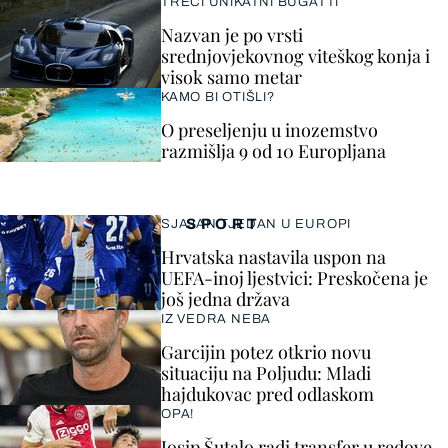
TREĆI UNIKATNI BUGATTI
Nazvan je po vrsti
srednjovjekovnog viteškog konja i
visok samo metar
KAMO BI OTIŠLI?
O preseljenju u inozemstvo
razmišlja 9 od 10 Europljana
SPORT
SJAJAN TJEDAN U EUROPI
Hrvatska nastavila uspon na
UEFA-inoj ljestvici: Preskočena je
još jedna država
IZ VEDRA NEBA
Garcijin potez otkrio novu
situaciju na Poljudu: Mladi
hajdukovac pred odlaskom
OPA!
Josip Šutalo radi transfer u redove