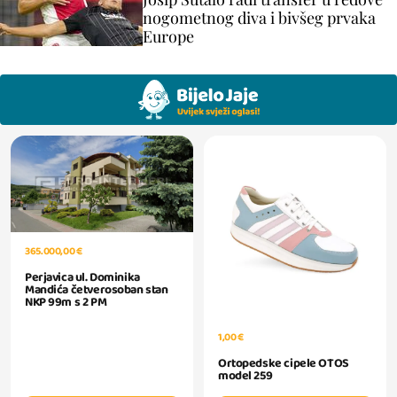
nogometnog diva i bivšeg prvaka
Europe
365.000,00 €
Perjavica ul. Dominika
Mandića četverosoban stan
NKP 99m s 2 PM
1,00 €
Ortopedske cipele OTOS
model 259