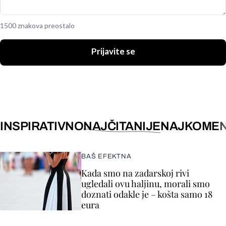
1500 znakova preostalo
Prijavite se
INSPIRATIVNO
NAJČITANIJE
NAJKOMEN
BAŠ EFEKTNA
Kada smo na zadarskoj rivi
ugledali ovu haljinu, morali smo
doznati odakle je – košta samo 18
eura