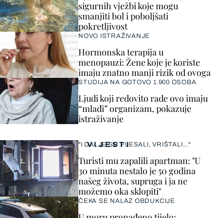
sigurnih vježbi koje mogu
smanjiti bol i poboljšati
pokretljivost
NOVO ISTRAŽIVANJE
Hormonska terapija u
menopauzi: Žene koje je koriste
imaju znatno manji rizik od ovoga
STUDIJA NA GOTOVO 1.900 OSOBA
Ljudi koji redovito rade ovo imaju
“mlađi” organizam, pokazuje
istraživanje
VIJESTI
"I DALJE SU PLESALI, VRIŠTALI..."
Turisti mu zapalili apartman: "U
30 minuta nestalo je 50 godina
našeg života, supruga i ja ne
možemo oka sklopiti"
ČEKA SE NALAZ OBDUKCIJE
U moru pronađeno tijelo: