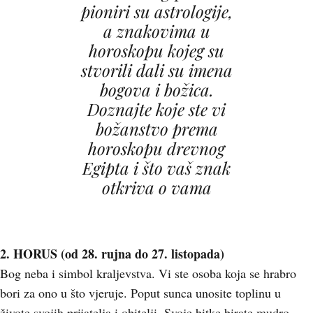
pioniri su astrologije,
a znakovima u
horoskopu kojeg su
stvorili dali su imena
bogova i božica.
Doznajte koje ste vi
božanstvo prema
horoskopu drevnog
Egipta i što vaš znak
otkriva o vama
2. HORUS (od 28. rujna do 27. listopada)
Bog neba i simbol kraljevstva. Vi ste osoba koja se hrabro
bori za ono u što vjeruje. Poput sunca unosite toplinu u
živote svojih prijatelja i obitelji. Svoje bitke birate mudro.