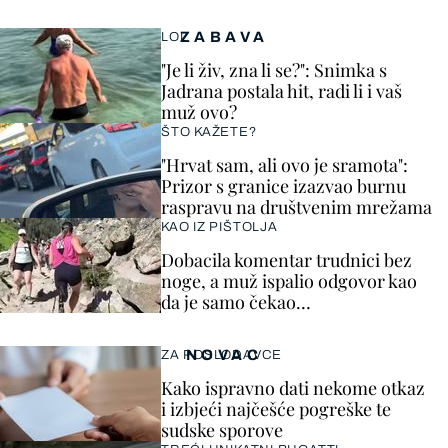
ZABAVA
LOL
"Je li živ, zna li se?": Snimka s
Jadrana postala hit, radi li i vaš
muž ovo?
ŠTO KAŽETE?
"Hrvat sam, ali ovo je sramota":
Prizor s granice izazvao burnu
raspravu na društvenim mrežama
KAO IZ PIŠTOLJA
Dobacila komentar trudnici bez
noge, a muž ispalio odgovor kao
da je samo čekao…
NOVAC
ZA POSLODAVCE
Kako ispravno dati nekome otkaz
i izbjeći najčešće pogreške te
sudske sporove