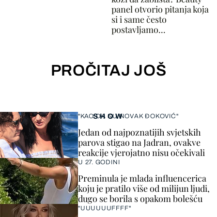
panel otvorio pitanja koja
si i same često
postavljamo...
PROČITAJ JOŠ
SHOW
"KAO DA SU NOVAK ĐOKOVIĆ"
Jedan od najpoznatijih svjetskih
parova stigao na Jadran, ovakve
reakcije vjerojatno nisu očekivali
U 27. GODINI
Preminula je mlada influencerica
koju je pratilo više od milijun ljudi,
dugo se borila s opakom bolešću
"UUUUUUFFFF"