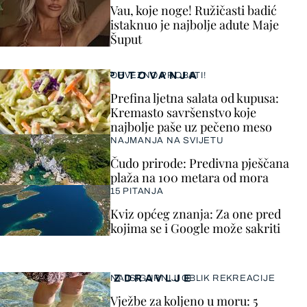
Vau, koje noge! Ružičasti badić
istaknuo je najbolje adute Maje
Šuput
PUTOVANJA
OBVEZNO PROBATI!
Prefina ljetna salata od kupusa:
Kremasto savršenstvo koje
najbolje paše uz pečeno meso
NAJMANJA NA SVIJETU
Čudo prirode: Predivna pješčana
plaža na 100 metara od mora
15 PITANJA
Kviz općeg znanja: Za one pred
kojima se i Google može sakriti
ZDRAVLJE
NAJSIGURNIJI OBLIK REKREACIJE
Vježbe za koljeno u moru: 5