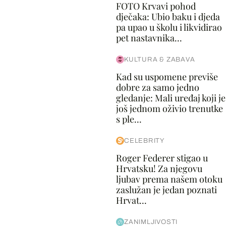
FOTO Krvavi pohod
dječaka: Ubio baku i djeda
pa upao u školu i likvidirao
pet nastavnika...
KULTURA & ZABAVA
Kad su uspomene previše
dobre za samo jedno
gledanje: Mali uređaj koji je
još jednom oživio trenutke
s ple...
CELEBRITY
Roger Federer stigao u
Hrvatsku! Za njegovu
ljubav prema našem otoku
zaslužan je jedan poznati
Hrvat...
ZANIMLJIVOSTI