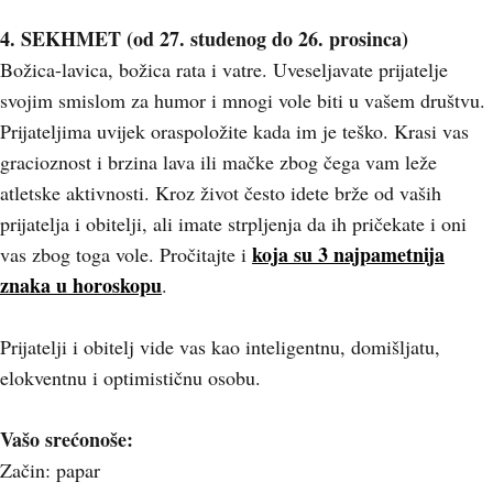
4. SEKHMET (od 27. studenog do 26. prosinca)
Božica-lavica, božica rata i vatre. Uveseljavate prijatelje
svojim smislom za humor i mnogi vole biti u vašem društvu.
Prijateljima uvijek oraspoložite kada im je teško. Krasi vas
gracioznost i brzina lava ili mačke zbog čega vam leže
atletske aktivnosti. Kroz život često idete brže od vaših
prijatelja i obitelji, ali imate strpljenja da ih pričekate i oni
koja su 3 najpametnija
vas zbog toga vole. Pročitajte i
znaka u horoskopu
.
Prijatelji i obitelj vide vas kao inteligentnu, domišljatu,
elokventnu i optimističnu osobu.
Vašo srećonoše:
Začin: papar