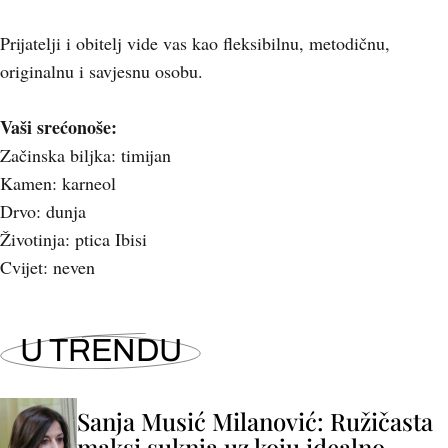
Prijatelji i obitelj vide vas kao fleksibilnu, metodičnu,
originalnu i savjesnu osobu.
Vaši srećonoše:
Začinska biljka: timijan
Kamen: karneol
Drvo: dunja
Životinja: ptica Ibisi
Cvijet: neven
U TRENDU
Sanja Musić Milanović: Ružičasta
maksi suknja uz koju idealno