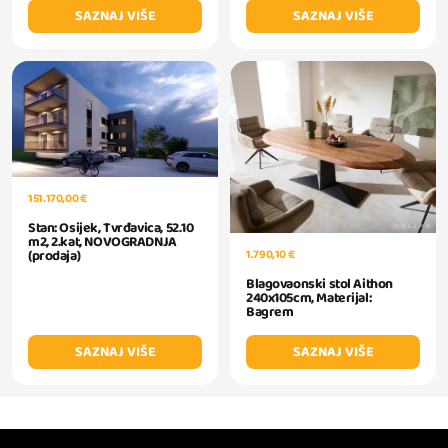
SAZNAJ VIŠE
SAZNAJ VIŠE
151.170,00 €
Stan: Osijek, Tvrđavica, 52.10
m2, 2.kat, NOVOGRADNJA
1.790,10 €
(prodaja)
Blagovaonski stol Aithon
240x105cm, Materijal:
Bagrem
SAZNAJ VIŠE
SAZNAJ VIŠE