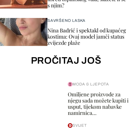
s njim?
SAVRŠENO LASKA
Nina Badrić i spektakl od kupaćeg
kostima: Ovaj model jamči status
zvijezde plaže
PROČITAJ JOŠ
MODA & LJEPOTA
Omiljene proizvode za
njegu sada možete kupiti i
usput, tijekom nabavke
namirnica...
SVIJET