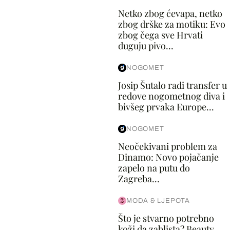
Netko zbog ćevapa, netko
zbog drške za motiku: Evo
zbog čega sve Hrvati
duguju pivo...
NOGOMET
Josip Šutalo radi transfer u
redove nogometnog diva i
bivšeg prvaka Europe...
NOGOMET
Neočekivani problem za
Dinamo: Novo pojačanje
zapelo na putu do
Zagreba...
MODA & LJEPOTA
Što je stvarno potrebno
koži da zablista? Beauty