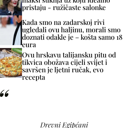
pristaju - ružičaste salonke
Kada smo na zadarskoj rivi
ugledali ovu haljinu, morali smo
doznati odakle je – košta samo 18
eura
Ovu hrskavu talijansku pitu od
tikvica obožava cijeli svijet i
savršen je ljetni ručak, evo
recepta
Drevni Egipćani