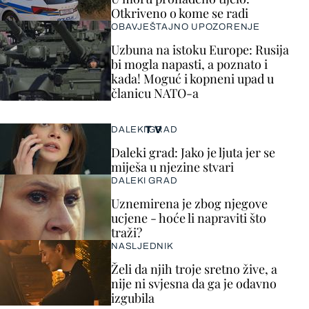
Otkriveno o kome se radi
OBAVJEŠTAJNO UPOZORENJE
Uzbuna na istoku Europe: Rusija
bi mogla napasti, a poznato i
kada! Moguć i kopneni upad u
članicu NATO-a
TV
DALEKI GRAD
Daleki grad: Jako je ljuta jer se
miješa u njezine stvari
DALEKI GRAD
Uznemirena je zbog njegove
ucjene - hoće li napraviti što
traži?
NASLJEDNIK
Želi da njih troje sretno žive, a
nije ni svjesna da ga je odavno
izgubila