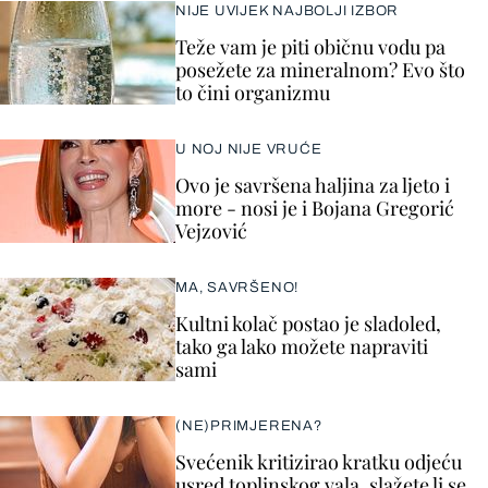
NIJE UVIJEK NAJBOLJI IZBOR
Teže vam je piti običnu vodu pa
posežete za mineralnom? Evo što
to čini organizmu
U NOJ NIJE VRUĆE
Ovo je savršena haljina za ljeto i
more - nosi je i Bojana Gregorić
Vejzović
MA, SAVRŠENO!
Kultni kolač postao je sladoled,
tako ga lako možete napraviti
sami
(NE)PRIMJERENA?
Svećenik kritizirao kratku odjeću
usred toplinskog vala, slažete li se