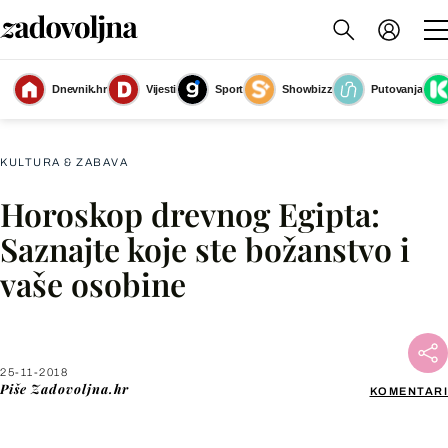
Dnevnik.hr
Vijesti
Sport
Showbizz
Putovanja
Egipatski horoskop
(Foto: Getty Images)
KULTURA & ZABAVA
Horoskop drevnog Egipta:
Facebook
Saznajte koje ste božanstvo i
vaše osobine
X
WhatsApp
25-11-2018
Piše
Zadovoljna.hr
KOMENTARI
Viber