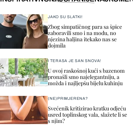
JAKO SU SLATKI!
Zbog simpatičnog para sa špice
zaboravili smo i na modu, no
njezina haljina itekako nas se
dojmila
I TERASA JE SAN SNOVA!
U ovoj raskošnoj kući s bazenom
pronašli smo najelegantniju, a
možda i najljepšu bijelu kuhinju
(NE)PRIMJERENA?
Svećenik kritizirao kratku odjeću
usred toplinskog vala, slažete li se
s njim?