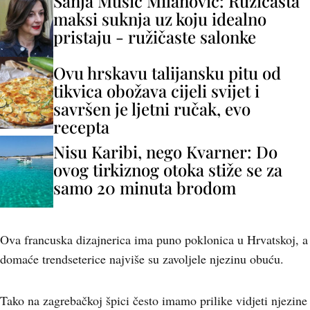
Sanja Musić Milanović: Ružičasta
maksi suknja uz koju idealno
pristaju - ružičaste salonke
Ovu hrskavu talijansku pitu od
tikvica obožava cijeli svijet i
savršen je ljetni ručak, evo
recepta
Nisu Karibi, nego Kvarner: Do
ovog tirkiznog otoka stiže se za
samo 20 minuta brodom
Ova francuska dizajnerica ima puno poklonica u Hrvatskoj, a
domaće trendseterice najviše su zavoljele njezinu obuću.
Tako na zagrebačkoj špici često imamo prilike vidjeti njezine