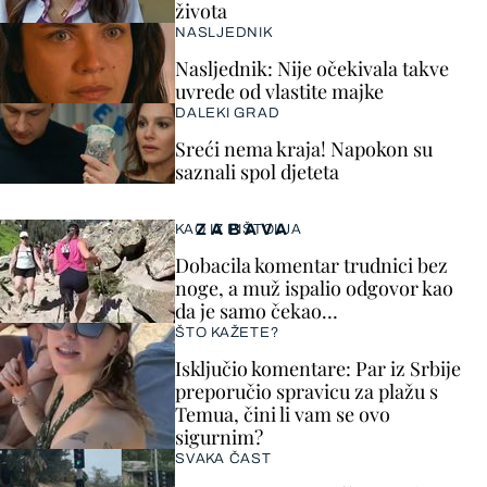
života
NASLJEDNIK
Nasljednik: Nije očekivala takve
uvrede od vlastite majke
DALEKI GRAD
Sreći nema kraja! Napokon su
saznali spol djeteta
ZABAVA
KAO IZ PIŠTOLJA
Dobacila komentar trudnici bez
noge, a muž ispalio odgovor kao
da je samo čekao…
ŠTO KAŽETE?
Isključio komentare: Par iz Srbije
preporučio spravicu za plažu s
Temua, čini li vam se ovo
sigurnim?
SVAKA ČAST