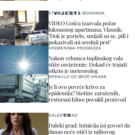
VIJESTI
STIGAO I ŠOK S BOOKINGA
VIDEO Gošća izazvala požar
luksuznog apartmana. Vlasnik:
"Dok je gorjelo, smijali su se, pili i
pokazivali mi srednji prst"
VREMENSKA PROGNOZA
Nakon vrhunca toplinskog vala
stiže osvježenje: Dokad će trajati
otkrio je meteorolog
KRENULO OD BRZE HRANE
Je li ovo povrće krivo za
epidemiju? Stotine zaraženih,
restorani hitno povukli proizvod
TV
DALEKI GRAD
Daleki grad: Intuicija joj govori da
danas neće otići iz njihovog