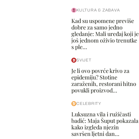
KULTURA & ZABAVA
Kad su uspomene previše
dobre za samo jedno
gledanje: Mali uređaj koji je
još jednom oživio trenutke
s ple...
SVIJET
Je li ovo povrće krivo za
epidemiju? Stotine
zaraženih, restorani hitno
povukli proizvod...
CELEBRITY
Luksuzna vila i ružičasti
badić: Maja Šuput pokazala
kako izgleda njezin
savršen ljetni dan...