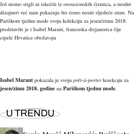
Još nismo stigli ni iskočiti iz ovosezonskih čizmica, a modni
dizajneri već nam pokazuju što ćemo nositi sljedeće zime. Na
Pariškom tjednu mode svoju kolekciju za jesen/zimu 2018.
predstavile je i Isabel Marant, francuska dizjanerica čije
cipele Hrvatice obožavaju
+
6
Isabel Marant
pokazala je svoju
prêt-à-porter
kolekciju za
jesen/zimu 2018. godine
Pariškom tjednu mode
na
.
U TRENDU