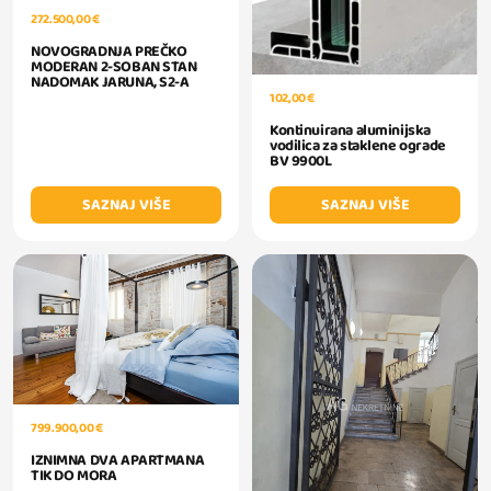
272.500,00 €
NOVOGRADNJA PREČKO
MODERAN 2-SOBAN STAN
NADOMAK JARUNA, S2-A
102,00 €
Kontinuirana aluminijska
vodilica za staklene ograde
BV 9900L
SAZNAJ VIŠE
SAZNAJ VIŠE
799.900,00 €
IZNIMNA DVA APARTMANA
TIK DO MORA