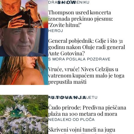
SHOW
DRAMA U ŠIBENIKU
Thompson usred koncerta
iznenada prekinuo pjesmu:
"Zovite hitnu!"
HEROJ
General pobjednik: Gdje i što 31
godinu nakon Oluje radi general
Ante Gotovina?
S MORA POSLALA POZDRAVE
Vruće, vruće! Nives Celzijus u
vatrenom kupaćem malo je toga
prepustila mašti
PUTOVANJA
NAJMANJA NA SVIJETU
Čudo prirode: Predivna pješčana
plaža na 100 metara od mora
NEDALEKO OD PLOČA
Skriveni vojni tuneli na jugu