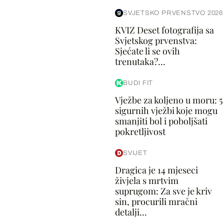
SVJETSKO PRVENSTVO 2026
KVIZ Deset fotografija sa
Svjetskog prvenstva:
Sjećate li se ovih
trenutaka?...
BUDI FIT
Vježbe za koljeno u moru: 5
sigurnih vježbi koje mogu
smanjiti bol i poboljšati
pokretljivost
SVIJET
Dragica je 14 mjeseci
živjela s mrtvim
suprugom: Za sve je kriv
sin, procurili mračni
detalji...