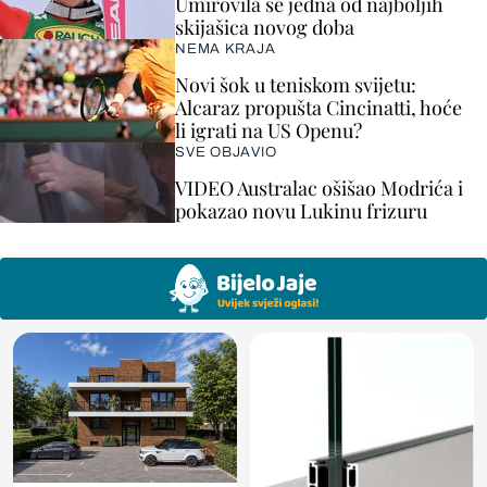
Umirovila se jedna od najboljih
skijašica novog doba
NEMA KRAJA
Novi šok u teniskom svijetu:
Alcaraz propušta Cincinatti, hoće
li igrati na US Openu?
SVE OBJAVIO
VIDEO Australac ošišao Modrića i
pokazao novu Lukinu frizuru