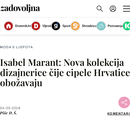
Nova kolekcija Isabel Marant za jesen/zimu 2018.
(Foto:
Dnevnik.hr
Vijesti
Sport
Showbizz
Putovanja
Guliver/CoverImages)
MODA & LJEPOTA
Isabel Marant: Nova kolekcija
Facebook
dizajnerice čije cipele Hrvatice
obožavaju
X
WhatsApp
04-03-2018
Piše
D.Š.
KOMENTARI
Viber