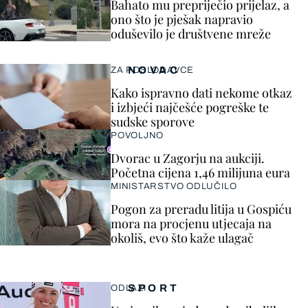
Bahato mu prepriječio prijelaz, a
ono što je pješak napravio
oduševilo je društvene mreže
NOVAC
ZA POSLODAVCE
Kako ispravno dati nekome otkaz
i izbjeći najčešće pogreške te
sudske sporove
POVOLJNO
Dvorac u Zagorju na aukciji.
Početna cijena 1,46 milijuna eura
MINISTARSTVO ODLUČILO
Pogon za preradu litija u Gospiću
mora na procjenu utjecaja na
okoliš, evo što kaže ulagač
SPORT
ODLAZI