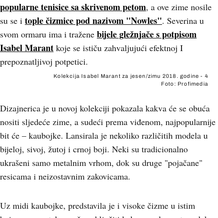
popularne tenisice sa skrivenom petom
, a ove zime nosile
tople čizmice pod nazivom "Nowles"
su se i
. Severina u
bijele gležnjače s potpisom
svom ormaru ima i tražene
Isabel Marant
koje se ističu zahvaljujući efektnoj I
prepoznatljivoj potpetici.
Kolekcija Isabel Marant za jesen/zimu 2018. godine - 4
Foto: Profimedia
Dizajnerica je u novoj kolekciji pokazala kakva će se obuća
nositi sljedeće zime, a sudeći prema viđenom, najpopularnije
bit će – kaubojke. Lansirala je nekoliko različitih modela u
bijeloj, sivoj, žutoj i crnoj boji. Neki su tradicionalno
ukrašeni samo metalnim vrhom, dok su druge "pojačane"
resicama i neizostavnim zakovicama.
Uz midi kaubojke, predstavila je i visoke čizme u istim