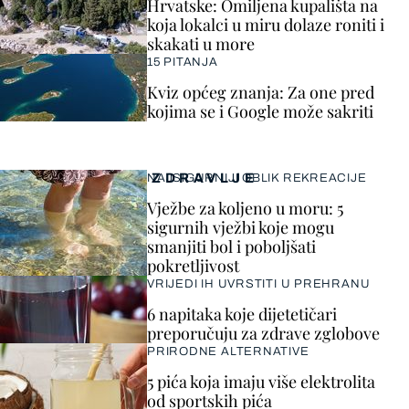
Hrvatske: Omiljena kupališta na
koja lokalci u miru dolaze roniti i
skakati u more
15 PITANJA
Kviz općeg znanja: Za one pred
kojima se i Google može sakriti
ZDRAVLJE
NAJSIGURNIJI OBLIK REKREACIJE
Vježbe za koljeno u moru: 5
sigurnih vježbi koje mogu
smanjiti bol i poboljšati
pokretljivost
VRIJEDI IH UVRSTITI U PREHRANU
6 napitaka koje dijetetičari
preporučuju za zdrave zglobove
PRIRODNE ALTERNATIVE
5 pića koja imaju više elektrolita
od sportskih pića