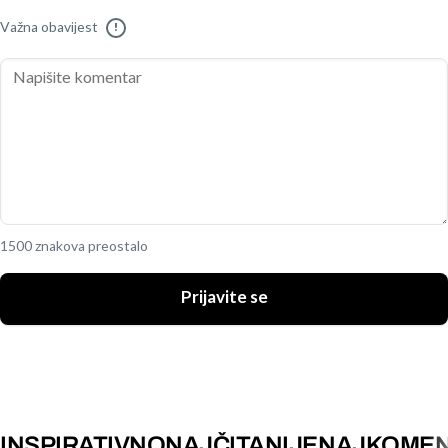
Važna obavijest
!
1500 znakova preostalo
Prijavite se
INSPIRATIVNO
NAJČITANIJE
NAJKOMEN