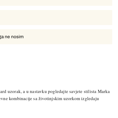
 ga ne nosim
 ga ne nosim
opard uzorak, a u nastavku pogledajte savjete stilista Marka
evne kombinacije sa životinjskim uzorkom izgledaju