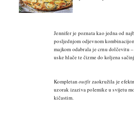
Jennifer je poznata kao jedna od najb
posljednjom odjevnom kombinacijom ko
majkom odabrala je crnu dolčevitu – 
uske hlače te čizme do koljena sačin
Kompletan
outfit
zaokružila je efek
uzorak izaziva polemike u svijetu m
kičastim.