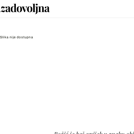
Slika nije dostupna
Božić je baš uvijek u znaku obi