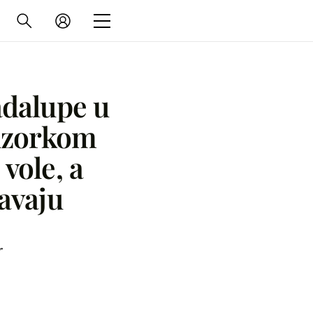
adalupe u
 uzorkom
 vole, a
avaju
r