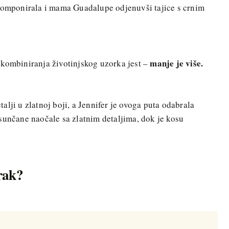
ukomponirala i mama Guadalupe odjenuvši tajice s crnim
manje je više.
 kombiniranja životinjskog uzorka jest –
lji u zlatnoj boji, a Jennifer je ovoga puta odabrala
sunčane naočale sa zlatnim detaljima, dok je kosu
orak?