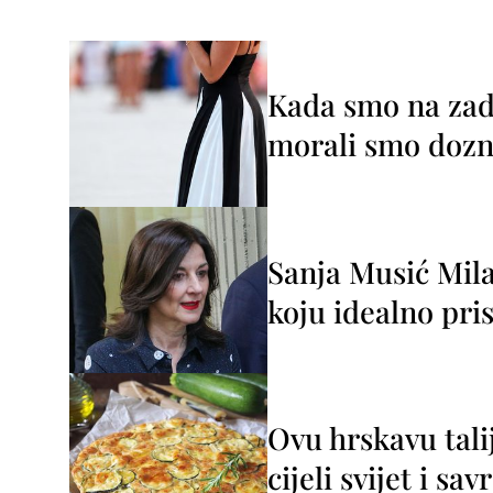
Kada smo na zada
morali smo dozna
Sanja Musić Mila
koju idealno pris
Ovu hrskavu tali
cijeli svijet i sa