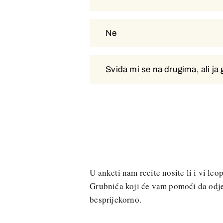
Ne
Ne
Sviđa mi se na drugima, ali ja
Sviđa mi se na drugima, ali ja
U anketi nam recite nosite li i vi le
Grubnića koji će vam pomoći da odj
besprijekorno.