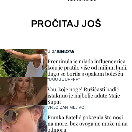
PROČITAJ JOŠ
SHOW
U 27. GODINI
Preminula je mlada influencerica
koju je pratilo više od milijun ljudi,
dugo se borila s opakom bolešću
"UUUUUUFFFF"
Vau, koje noge! Ružičasti badić
istaknuo je najbolje adute Maje
Šuput
VRLO ZANIMLJIVO!
Franka Batelić pokazala što nosi
na more, bez ovoga ne može ni na
odmoru