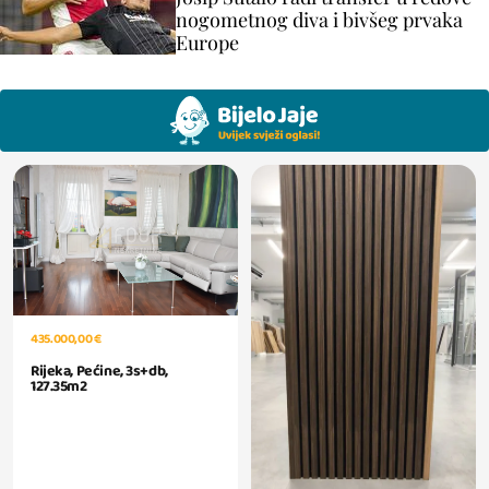
nogometnog diva i bivšeg prvaka
Europe
435.000,00 €
Rijeka, Pećine, 3s+db,
127.35m2