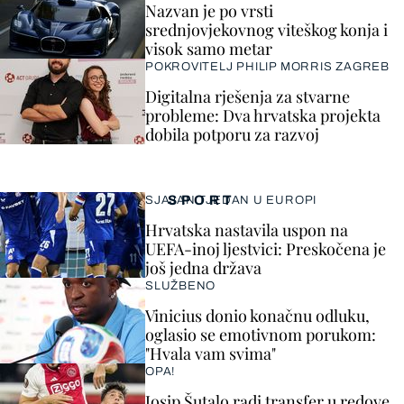
Nazvan je po vrsti
srednjovjekovnog viteškog konja i
visok samo metar
POKROVITELJ PHILIP MORRIS ZAGREB
Digitalna rješenja za stvarne
probleme: Dva hrvatska projekta
dobila potporu za razvoj
SPORT
SJAJAN TJEDAN U EUROPI
Hrvatska nastavila uspon na
UEFA-inoj ljestvici: Preskočena je
još jedna država
SLUŽBENO
Vinicius donio konačnu odluku,
oglasio se emotivnom porukom:
"Hvala vam svima"
OPA!
Josip Šutalo radi transfer u redove