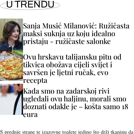
U TRENDU
Sanja Musić Milanović: Ružičasta
maksi suknja uz koju idealno
pristaju - ružičaste salonke
Ovu hrskavu talijansku pitu od
tikvica obožava cijeli svijet i
savršen je ljetni ručak, evo
recepta
Kada smo na zadarskoj rivi
ugledali ovu haljinu, morali smo
doznati odakle je – košta samo 18
eura
S prednje strane te izazovne toalete jedino što drži tkaninu da