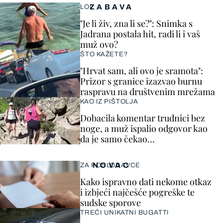
ZABAVA
LOL
"Je li živ, zna li se?": Snimka s
Jadrana postala hit, radi li i vaš
muž ovo?
ŠTO KAŽETE?
"Hrvat sam, ali ovo je sramota":
Prizor s granice izazvao burnu
raspravu na društvenim mrežama
KAO IZ PIŠTOLJA
Dobacila komentar trudnici bez
noge, a muž ispalio odgovor kao
da je samo čekao…
NOVAC
ZA POSLODAVCE
Kako ispravno dati nekome otkaz
i izbjeći najčešće pogreške te
sudske sporove
TREĆI UNIKATNI BUGATTI