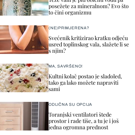
posežete za mineralnom? Evo što
to čini organizmu
(NE)PRIMJERENA?
Svećenik kritizirao kratku odjeću
usred toplinskog vala, slažete li se
s njim?
MA, SAVRŠENO!
Kultni kolač postao je sladoled,
tako ga lako možete napraviti
sami
ODLIČNA SU OPCIJA
Toranjski ventilatori štede
prostor i rade tiše, a tu je i još
jedna ogromna prednost