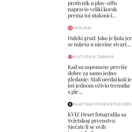
protivnik u play-offu
napravio veliki korak
prema toj utakmici...
SERIJSKI
Daleki grad: Jako je ljuta jer
se miješa u njezine stvari...
KULTURA & ZABAVA
Kad su uspomene previše
dobre za samo jedno
gledanje: Mali uređaj koji je
još jednom oživio trenutke
s ple...
SVJETSKO PRVENSTVO 2026
KVIZ Deset fotografija sa
Svjetskog prvenstva:
Sjećate li se ovih