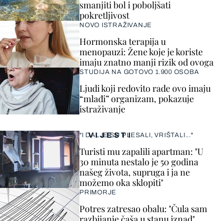
smanjiti bol i poboljšati
pokretljivost
NOVO ISTRAŽIVANJE
Hormonska terapija u
menopauzi: Žene koje je koriste
imaju znatno manji rizik od ovoga
STUDIJA NA GOTOVO 1.900 OSOBA
Ljudi koji redovito rade ovo imaju
“mlađi” organizam, pokazuje
istraživanje
VIJESTI
"I DALJE SU PLESALI, VRIŠTALI..."
Turisti mu zapalili apartman: "U
30 minuta nestalo je 50 godina
našeg života, supruga i ja ne
možemo oka sklopiti"
PRIMORJE
Potres zatresao obalu: "Čula sam
razbijanje čaša u stanu iznad"