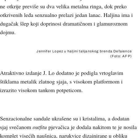
ne otkrije previše su dva velika metalna ringa, dok preko
otkrivenih leđa senzualno prelazi jedan lanac. Haljina ima i
dugačak šlep koji doprinosi dramatičnom i glamuroznom
dojmu.
Jennifer Lopez u haljini talijanskog brenda Defaience
(Foto: AFP)
Atraktivno izdanje J. Lo dodatno je podigla vrtoglavim
štiklama metalik zlatnog sjaja, s visokom platformom i
izrazito visokom tankom potpeticom.
+
6
Senzacionalne sandale ukrašene su i kristalima, a dodatan
sjaj svečanom
outfitu
pjevačica je dodala nakitom te je nosila
komplet visećih naušnica, narukvice dizajnirane u obliku