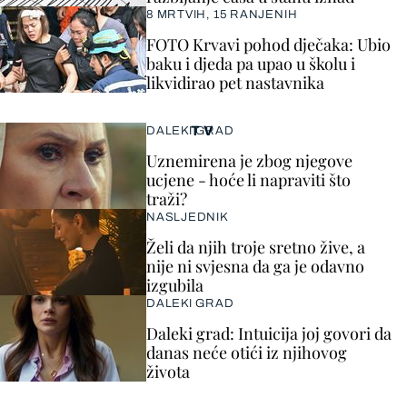
8 MRTVIH, 15 RANJENIH
FOTO Krvavi pohod dječaka: Ubio
baku i djeda pa upao u školu i
likvidirao pet nastavnika
TV
DALEKI GRAD
Uznemirena je zbog njegove
ucjene - hoće li napraviti što
traži?
NASLJEDNIK
Želi da njih troje sretno žive, a
nije ni svjesna da ga je odavno
izgubila
DALEKI GRAD
Daleki grad: Intuicija joj govori da
danas neće otići iz njihovog
života