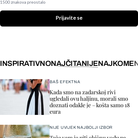
1500 znakova preostalo
Prijavite se
INSPIRATIVNO
NAJČITANIJE
NAJKOMEN
BAŠ EFEKTNA
Kada smo na zadarskoj rivi
ugledali ovu haljinu, morali smo
doznati odakle je – košta samo 18
eura
NIJE UVIJEK NAJBOLJI IZBOR
Teže vam je piti običnu vodu pa