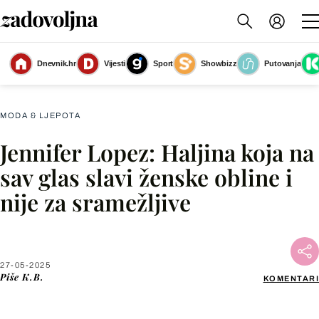
Jennifer Lopez na dodjeli nagrada American Music Awards u Las Vegasu
Dnevnik.hr
Vijesti
Sport
Showbizz
Putovanja
(Foto: AFP)
MODA & LJEPOTA
Jennifer Lopez: Haljina koja na
Facebook
sav glas slavi ženske obline i
nije za sramežljive
X
WhatsApp
27-05-2025
Piše
K.B.
KOMENTARI
Viber