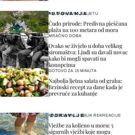
PUTOVANJA
NAJMANJA NA SVIJETU
Čudo prirode: Predivna pješčana
plaža na 100 metara od mora
MRAČNO DOBA
Ovako se živjelo u doba velikog
siromaštva: Ljudi su davali novac
kako bi mogli spavati na
konopcima
GOTOVO ZA 15 MINUTA
Najbolja ljetna salata od graha:
Brzinski recept za dane kada je
prevruće za kuhanje
ZDRAVLJE
NAJSIGURNIJI OBLIK REKREACIJE
Vježbe za koljeno u moru: 5
sigurnih vježbi koje mogu