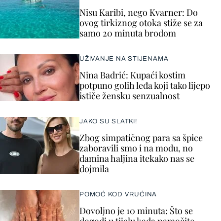
Nisu Karibi, nego Kvarner: Do
ovog tirkiznog otoka stiže se za
samo 20 minuta brodom
UŽIVANJE NA STIJENAMA
Nina Badrić: Kupaći kostim
potpuno golih leđa koji tako lijepo
ističe žensku senzualnost
JAKO SU SLATKI!
Zbog simpatičnog para sa špice
zaboravili smo i na modu, no
damina haljina itekako nas se
dojmila
POMOĆ KOD VRUĆINA
Dovoljno je 10 minuta: Što se