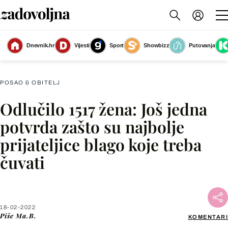
Najbolje prijateljice su neprocjenjivo blago (Foto: Getty Images)
(Foto:
Dnevnik.hr
Vijesti
Sport
Showbizz
Putovanja
Getty Images)
POSAO & OBITELJ
Odlučilo 1517 žena: Još jedna
Facebook
potvrda zašto su najbolje
prijateljice blago koje treba
X
čuvati
WhatsApp
Viber
18-02-2022
Piše
Ma.B.
KOMENTARI