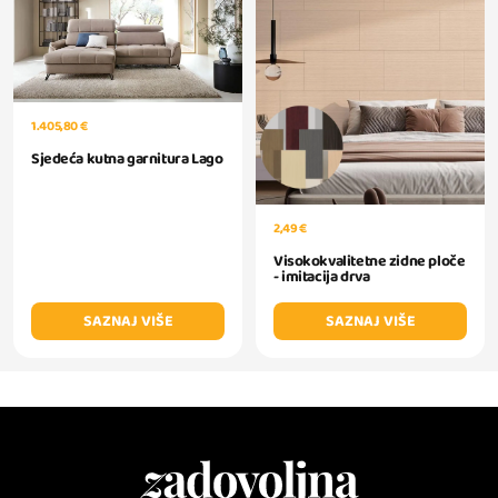
1.405,80 €
Sjedeća kutna garnitura Lago
2,49 €
Visokokvalitetne zidne ploče
- imitacija drva
SAZNAJ VIŠE
SAZNAJ VIŠE