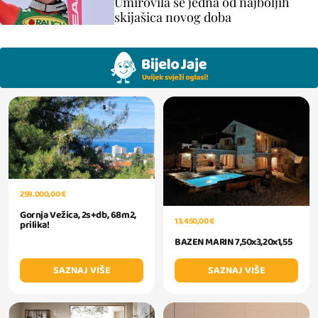
Umirovila se jedna od najboljih
skijašica novog doba
259.000,00 €
Gornja Vežica, 2s+db, 68m2,
13.450,00 €
prilika!
BAZEN MARIN 7,50x3,20x1,55
SAZNAJ VIŠE
SAZNAJ VIŠE