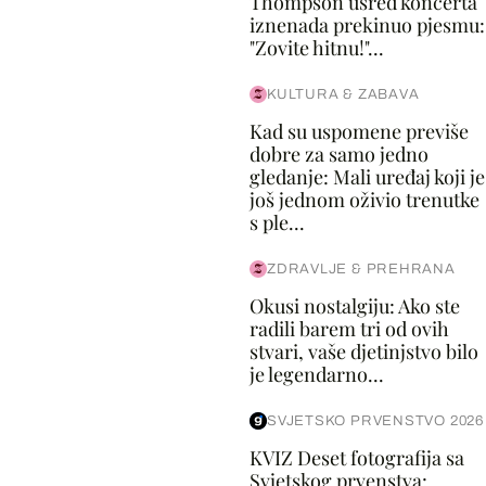
Thompson usred koncerta
iznenada prekinuo pjesmu:
"Zovite hitnu!"...
KULTURA & ZABAVA
Kad su uspomene previše
dobre za samo jedno
gledanje: Mali uređaj koji je
još jednom oživio trenutke
s ple...
ZDRAVLJE & PREHRANA
Okusi nostalgiju: Ako ste
radili barem tri od ovih
stvari, vaše djetinjstvo bilo
je legendarno...
SVJETSKO PRVENSTVO 2026
KVIZ Deset fotografija sa
Svjetskog prvenstva: