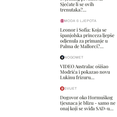
Sjećate li se ovih
trenutaka?...
MODA & LJEPOTA
Leonor i Sofía: Koja se
španjolska princeza ljepše
odjenula za primanje u
Palma de Mallorci?...
NOGOMET
VIDEO Australac ošišao
Modrića i pokazao novu
Lukinu frizuru...
SVIJET
Dogovor oko Hormuškog
tjesnaca je blizu - samo ne
onaj koji se sviđa SAD-u...