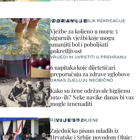
ZDRAVLJE
NAJSIGURNIJI OBLIK REKREACIJE
Vježbe za koljeno u moru: 5
sigurnih vježbi koje mogu
smanjiti bol i poboljšati
pokretljivost
VRIJEDI IH UVRSTITI U PREHRANU
6 napitaka koje dijetetičari
preporučuju za zdrave zglobove
DANAS DJELUJU NEOBIČNO
Kako su žene održavale higijenu
1950-ih? Neke navike danas bi vas
mogle iznenaditi
VIJESTI
REZULTAT RAZMJENE
Zajedničko pismo mladih iz
Hrvatske i Srbije povodom Oluje: