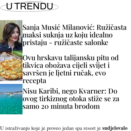
U TRENDU
Sanja Musić Milanović: Ružičasta
maksi suknja uz koju idealno
pristaju - ružičaste salonke
Ovu hrskavu talijansku pitu od
tikvica obožava cijeli svijet i
savršen je ljetni ručak, evo
recepta
Nisu Karibi, nego Kvarner: Do
ovog tirkiznog otoka stiže se za
samo 20 minuta brodom
sudjelovalo
U istraživanju koje je proveo jedan spa resort je