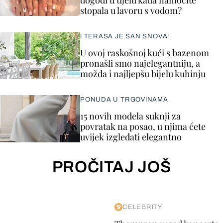
dogodi u tijelu kada namočite
stopala u lavoru s vodom?
I TERASA JE SAN SNOVA!
U ovoj raskošnoj kući s bazenom
pronašli smo najelegantniju, a
možda i najljepšu bijelu kuhinju
PONUDA U TRGOVINAMA
15 novih modela suknji za
povratak na posao, u njima ćete
uvijek izgledati elegantno
PROČITAJ JOŠ
CELEBRITY