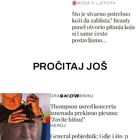
MODA & LJEPOTA
Što je stvarno potrebno
koži da zablista? Beauty
panel otvorio pitanja koja
si i same često
postavljamo...
PROČITAJ JOŠ
SHOW
DRAMA U ŠIBENIKU
Thompson usred koncerta
iznenada prekinuo pjesmu:
"Zovite hitnu!"
HEROJ
General pobjednik: Gdje i što 31