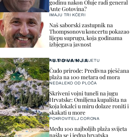
godinu nakon Oluje radi general
Ante Gotovina?
IMAJU TRI KĆERI
Naš saborski zastupnik na
Thompsonovu koncertu pokazao
lijepu suprugu, koja godinama
izbjegava javnost
PUTOVANJA
NAJMANJA NA SVIJETU
Čudo prirode: Predivna pješčana
plaža na 100 metara od mora
NEDALEKO OD PLOČA
Skriveni vojni tuneli na jugu
Hrvatske: Omiljena kupališta na
koja lokalci u miru dolaze roniti i
skakati u more
POKROVITELJ CORONA
Među 100 najboljih plaža svijeta
našla se i jedna hrvatska