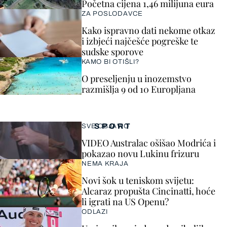
Početna cijena 1,46 milijuna eura
ZA POSLODAVCE
Kako ispravno dati nekome otkaz
i izbjeći najčešće pogreške te
sudske sporove
KAMO BI OTIŠLI?
O preseljenju u inozemstvo
razmišlja 9 od 10 Europljana
SPORT
SVE OBJAVIO
VIDEO Australac ošišao Modrića i
pokazao novu Lukinu frizuru
NEMA KRAJA
Novi šok u teniskom svijetu:
Alcaraz propušta Cincinatti, hoće
li igrati na US Openu?
ODLAZI