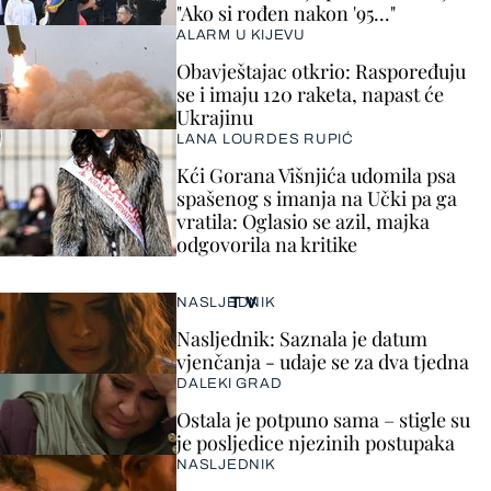
"Ako si rođen nakon '95..."
ALARM U KIJEVU
Obavještajac otkrio: Raspoređuju
se i imaju 120 raketa, napast će
Ukrajinu
LANA LOURDES RUPIĆ
Kći Gorana Višnjića udomila psa
spašenog s imanja na Učki pa ga
vratila: Oglasio se azil, majka
odgovorila na kritike
TV
NASLJEDNIK
Nasljednik: Saznala je datum
vjenčanja - udaje se za dva tjedna
DALEKI GRAD
Ostala je potpuno sama – stigle su
je posljedice njezinih postupaka
NASLJEDNIK