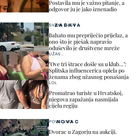
Postavila mu je važno pitanje, a
odgovor ju je jako iznenadio
ZABAVA
SVAKA ČAST
Bahato mu prepriječio prijelaz, a
ono što je pješak napravio
oduševilo je društvene mreže
UŽAS…
"Ove tri štrace došle su u klub…":
Splitska influencerica oplela po
ženama zbog užasnog ponašanja
LOL
Promatrao turiste u Hrvatskoj,
njegova zapažanja nasmijala
cijelu regiju
NOVAC
POVOLJNO
Dvorac u Zagorju na aukciji.