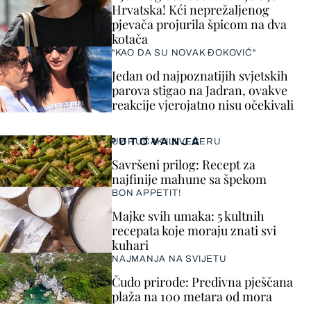
Hrvatska! Kći neprežaljenog
pjevača projurila špicom na dva
kotača
"KAO DA SU NOVAK ĐOKOVIĆ"
Jedan od najpoznatijih svjetskih
parova stigao na Jadran, ovakve
reakcije vjerojatno nisu očekivali
PUTOVANJA
UZ RUČAK ILI VEČERU
Savršeni prilog: Recept za
najfinije mahune sa špekom
BON APPETIT!
Majke svih umaka: 5 kultnih
recepata koje moraju znati svi
kuhari
NAJMANJA NA SVIJETU
Čudo prirode: Predivna pješčana
plaža na 100 metara od mora