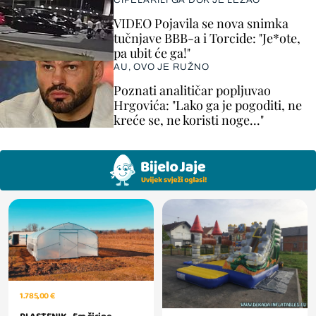
CIPELARILI GA DOK JE LEŽAO
VIDEO Pojavila se nova snimka
tučnjave BBB-a i Torcide: "Je*ote,
pa ubit će ga!"
AU, OVO JE RUŽNO
Poznati analitičar popljuvao
Hrgovića: "Lako ga je pogoditi, ne
kreće se, ne koristi noge..."
1.785,00 €