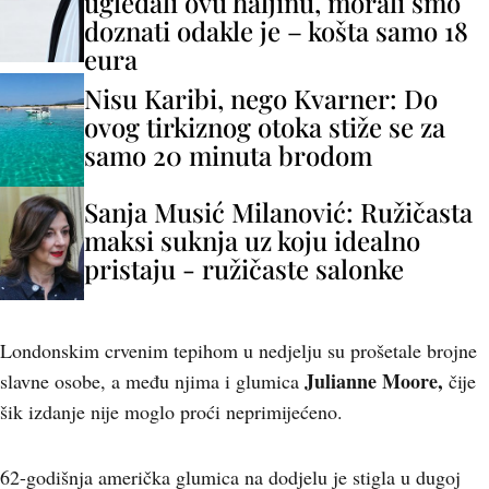
ugledali ovu haljinu, morali smo
doznati odakle je – košta samo 18
eura
Nisu Karibi, nego Kvarner: Do
ovog tirkiznog otoka stiže se za
samo 20 minuta brodom
Sanja Musić Milanović: Ružičasta
maksi suknja uz koju idealno
pristaju - ružičaste salonke
Londonskim crvenim tepihom u nedjelju su prošetale brojne
Julianne Moore,
slavne osobe, a među njima i glumica
čije
šik izdanje nije moglo proći neprimijećeno.
62-godišnja američka glumica na dodjelu je stigla u dugoj