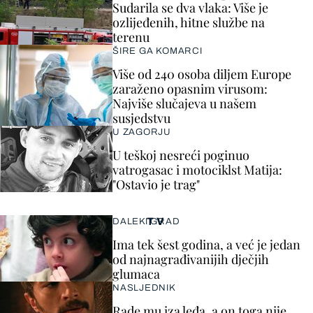
Sudarila se dva vlaka: Više je
ozlijeđenih, hitne službe na
terenu
ŠIRE GA KOMARCI
Više od 240 osoba diljem Europe
zaraženo opasnim virusom:
Najviše slučajeva u našem
susjedstvu
U ZAGORJU
U teškoj nesreći poginuo
vatrogasac i motociklst Matija:
"Ostavio je trag"
TV
DALEKI GRAD
Ima tek šest godina, a već je jedan
od najnagrađivanijih dječjih
glumaca
NASLJEDNIK
Rade mu iza leđa, a on toga nije