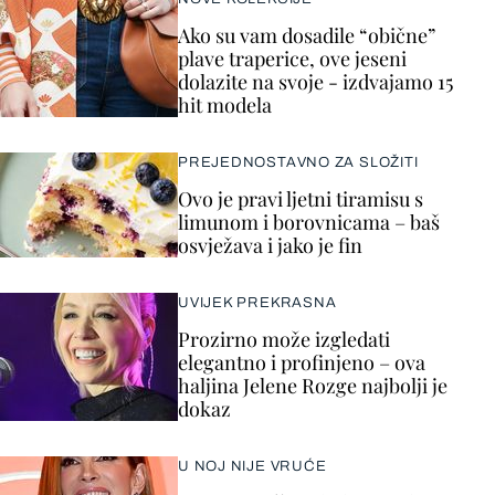
Ako su vam dosadile “obične”
plave traperice, ove jeseni
dolazite na svoje - izdvajamo 15
hit modela
PREJEDNOSTAVNO ZA SLOŽITI
Ovo je pravi ljetni tiramisu s
limunom i borovnicama – baš
osvježava i jako je fin
UVIJEK PREKRASNA
Prozirno može izgledati
elegantno i profinjeno – ova
haljina Jelene Rozge najbolji je
dokaz
U NOJ NIJE VRUĆE