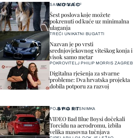
NOVAC
SAM SVOJ ŠEF
Šest poslova koje možete
pokrenuti od kuće uz minimalna
ulaganja
TREĆI UNIKATNI BUGATTI
Nazvan je po vrsti
srednjovjekovnog viteškog konja i
visok samo metar
POKROVITELJ PHILIP MORRIS ZAGREB
Digitalna rješenja za stvarne
probleme: Dva hrvatska projekta
dobila potporu za razvoj
SPORT
POJAVILA SE SNIMKA
VIDEO Bad Blue Boysi dočekali
Torcidu na aerodromu, izbila
velika masovna tučnjava