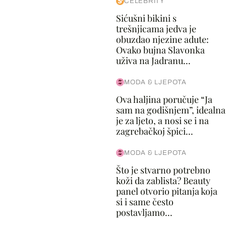
CELEBRITY
Sićušni bikini s
trešnjicama jedva je
obuzdao njezine adute:
Ovako bujna Slavonka
uživa na Jadranu...
MODA & LJEPOTA
Ova haljina poručuje “Ja
sam na godišnjem”, idealna
je za ljeto, a nosi se i na
zagrebačkoj špici...
MODA & LJEPOTA
Što je stvarno potrebno
koži da zablista? Beauty
panel otvorio pitanja koja
si i same često
postavljamo...