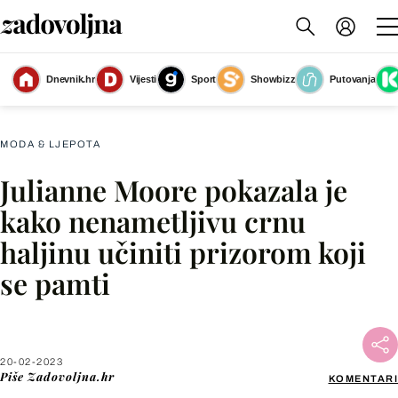
Dnevnik.hr
Vijesti
Sport
Showbizz
Putovanja
Slika nije dostupna
MODA & LJEPOTA
Julianne Moore pokazala je
Facebook
kako nenametljivu crnu
haljinu učiniti prizorom koji
X
se pamti
WhatsApp
Viber
20-02-2023
Piše
Zadovoljna.hr
KOMENTARI