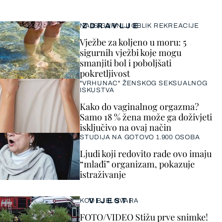
ZDRAVLJE
NAJSIGURNIJI OBLIK REKREACIJE
Vježbe za koljeno u moru: 5
sigurnih vježbi koje mogu
smanjiti bol i poboljšati
pokretljivost
"VRHUNAC" ŽENSKOG SEKSUALNOG
ISKUSTVA
Kako do vaginalnog orgazma?
Samo 18 % žena može ga doživjeti
isključivo na ovaj način
STUDIJA NA GOTOVO 1.900 OSOBA
Ljudi koji redovito rade ovo imaju
“mlađi” organizam, pokazuje
istraživanje
VIJESTI
KOD BJELOVARA
FOTO/VIDEO Stižu prve snimke!