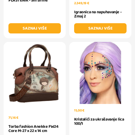
PLASTENIK - 5m širine
2.349,19 €
Igraonica na napuhavanje -
Zmaj 2
SAZNAJ VIŠE
SAZNAJ VIŠE
11,00 €
71,16 €
Kristalići za ukrašavanje lica
100/1
Torba fashion Anekke FW24
Core M-27 x 22 x 14 cm