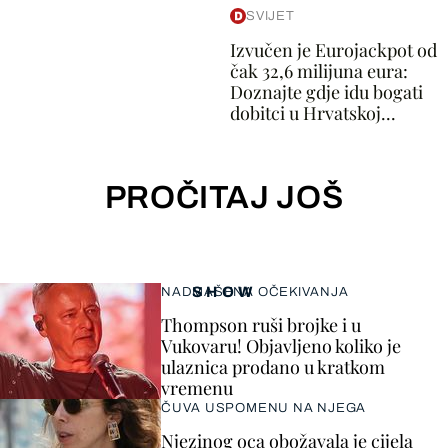
SVIJET
Izvučen je Eurojackpot od
čak 32,6 milijuna eura:
Doznajte gdje idu bogati
dobitci u Hrvatskoj...
PROČITAJ JOŠ
SHOW
NADMAŠENA OČEKIVANJA
Thompson ruši brojke i u
Vukovaru! Objavljeno koliko je
ulaznica prodano u kratkom
vremenu
ČUVA USPOMENU NA NJEGA
Njezinog oca obožavala je cijela