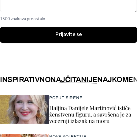
1500 znakova preostalo
Prijavite se
INSPIRATIVNO
NAJČITANIJE
NAJKOMEN
POPUT SIRENE
Haljina Danijele Martinović ističe
ženstvenu figuru, a savršena je za
večernji izlazak na moru
NOVE KOLEKCIJE