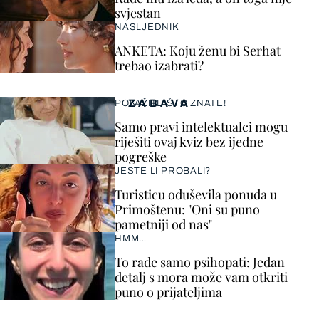
svjestan
NASLJEDNIK
ANKETA: Koju ženu bi Serhat
trebao izabrati?
ZABAVA
POKAŽITE ŠTO ZNATE!
Samo pravi intelektualci mogu
riješiti ovaj kviz bez ijedne
pogreške
JESTE LI PROBALI?
Turisticu oduševila ponuda u
Primoštenu: "Oni su puno
pametniji od nas"
HMM…
To rade samo psihopati: Jedan
detalj s mora može vam otkriti
puno o prijateljima