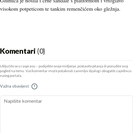
Glumica je nosila i crne sandale s platformom i vrtoglavo
visokom potpeticom te tankim remenčićem oko gležnja.
Komentari
(0)
Uključite se u raspravu – podijelite svoje mišljenje, postavite pitanja ili ponudite svoj
pogled na temu. Vaš komentar može potaknuti zanimljiv dijalog i obogatiti zajednicu
našeg portala.
Važna obavijest
!