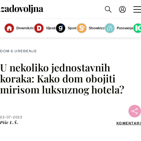
L'Occitane Cocon de Sérénité opuštajuća maglica s mirisom lavande,
Dnevnik.hr
Vijesti
Sport
Showbizz
Putovanja
cvijetova naranče i listića mente, 160,60 kn
(Foto: Zadovoljna.hr)
DOM & UREĐENJE
U nekoliko jednostavnih
Facebook
koraka: Kako dom obojiti
mirisom luksuznog hotela?
X
WhatsApp
22-07-2022
Piše
L.Š.
KOMENTARI
Viber