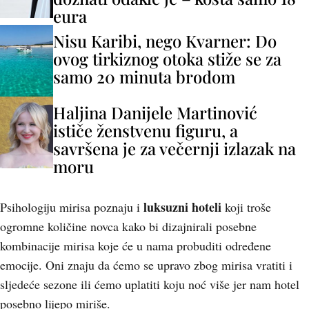
eura
Nisu Karibi, nego Kvarner: Do
ovog tirkiznog otoka stiže se za
samo 20 minuta brodom
Haljina Danijele Martinović
ističe ženstvenu figuru, a
savršena je za večernji izlazak na
moru
luksuzni hoteli
Psihologiju mirisa poznaju i
koji troše
ogromne količine novca kako bi dizajnirali posebne
kombinacije mirisa koje će u nama probuditi određene
emocije. Oni znaju da ćemo se upravo zbog mirisa vratiti i
sljedeće sezone ili ćemo uplatiti koju noć više jer nam hotel
posebno lijepo miriše.