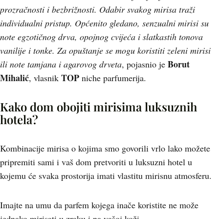
prozračnosti i bezbrižnosti. Odabir svakog mirisa traži
individualni pristup. Općenito gledano, senzualni mirisi su
note egzotičnog drva, opojnog cvijeća i slatkastih tonova
vanilije i tonke. Za opuštanje se mogu koristiti zeleni mirisi
Borut
ili note tamjana i agarovog drveta
, pojasnio je
Mihalić
TOP
, vlasnik
niche parfumerija.
Kako dom obojiti mirisima luksuznih
hotela?
Kombinacije mirisa o kojima smo govorili vrlo lako možete
pripremiti sami i vaš dom pretvoriti u luksuzni hotel u
kojemu će svaka prostorija imati vlastitu mirisnu atmosferu.
Imajte na umu da parfem kojega inače koristite ne može
jednako mirisati u zraku i na vašoj koži.