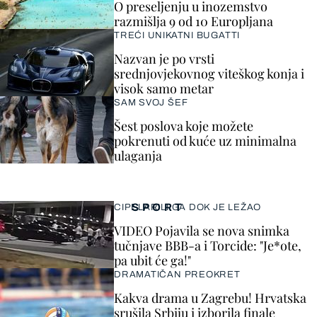
O preseljenju u inozemstvo
razmišlja 9 od 10 Europljana
TREĆI UNIKATNI BUGATTI
Nazvan je po vrsti
srednjovjekovnog viteškog konja i
visok samo metar
SAM SVOJ ŠEF
Šest poslova koje možete
pokrenuti od kuće uz minimalna
ulaganja
SPORT
CIPELARILI GA DOK JE LEŽAO
VIDEO Pojavila se nova snimka
tučnjave BBB-a i Torcide: "Je*ote,
pa ubit će ga!"
DRAMATIČAN PREOKRET
Kakva drama u Zagrebu! Hrvatska
srušila Srbiju i izborila finale