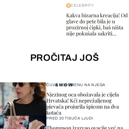
CELEBRITY
Kakva bizarna kreacija! Od
glave do pete bila je u
prozirnoj čipki, baš ništa
nije pokušala sakriti...
PROČITAJ JOŠ
SHOW
ČUVA USPOMENU NA NJEGA
Njezinog oca obožavala je cijela
Hrvatska! Kći neprežaljenog
pjevača projurila špicom na dva
kotača
PRED 20 TISUĆA LJUDI
Thompson izazvao ovacije već na