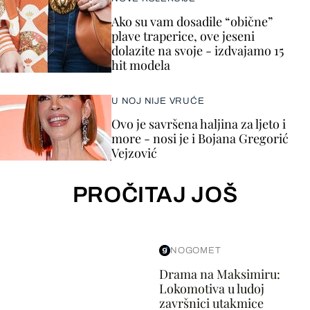
Ako su vam dosadile “obične”
plave traperice, ove jeseni
dolazite na svoje - izdvajamo 15
hit modela
U NOJ NIJE VRUĆE
Ovo je savršena haljina za ljeto i
more - nosi je i Bojana Gregorić
Vejzović
PROČITAJ JOŠ
NOGOMET
Drama na Maksimiru:
Lokomotiva u ludoj
završnici utakmice