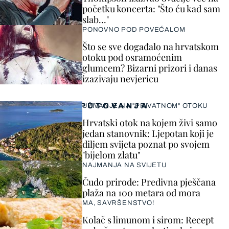
početku koncerta: "Što ću kad sam
slab..."
PONOVNO POD POVEĆALOM
Što se sve događalo na hrvatskom
otoku pod osramoćenim
glumcem? Bizarni prizori i danas
izazivaju nevjericu
PUTOVANJA
UŽIVANJE NA "PRIVATNOM" OTOKU
Hrvatski otok na kojem živi samo
jedan stanovnik: Ljepotan koji je
diljem svijeta poznat po svojem
"bijelom zlatu"
NAJMANJA NA SVIJETU
Čudo prirode: Predivna pješčana
plaža na 100 metara od mora
MA, SAVRŠENSTVO!
Kolač s limunom i sirom: Recept