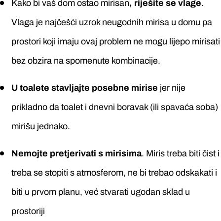
Kako bi vaš dom ostao mirisan
,
riješite se vlag
e
.
Vlaga je najčešći uzrok neugodnih mirisa u domu pa
prostori koji imaju ovaj problem ne mogu lijepo mirisati
bez obzira na spomenute kombinacije.
U toalete stavljajte posebne mirise
jer nije
prikladno da toalet i dnevni boravak (ili spavaća soba)
mirišu jednako.
Nemojte pretjerivati s mirisima
. Miris treba biti čist i
treba se stopiti s atmosferom, ne bi trebao odskakati i
biti u prvom planu, već stvarati ugodan sklad u
prostoriji