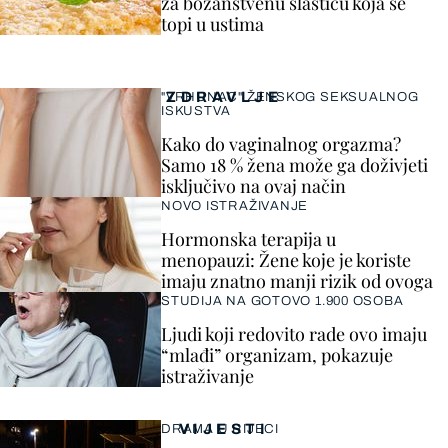
za božanstvenu slasticu koja se
topi u ustima
ZDRAVLJE
"VRHUNAC" ŽENSKOG SEKSUALNOG
ISKUSTVA
Kako do vaginalnog orgazma?
Samo 18 % žena može ga doživjeti
isključivo na ovaj način
NOVO ISTRAŽIVANJE
Hormonska terapija u
menopauzi: Žene koje je koriste
imaju znatno manji rizik od ovoga
STUDIJA NA GOTOVO 1.900 OSOBA
Ljudi koji redovito rade ovo imaju
“mlađi” organizam, pokazuje
istraživanje
VIJESTI
DRAMA U RIJECI