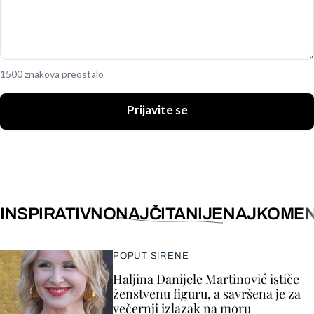
1500 znakova preostalo
Prijavite se
INSPIRATIVNO
NAJČITANIJE
NAJKOMEN
POPUT SIRENE
Haljina Danijele Martinović ističe
ženstvenu figuru, a savršena je za
večernji izlazak na moru