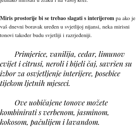
Miris prostorije bi se trebao slagati s interijerom
pa ako je
vaš dnevni boravak uređen u svjetlijoj nijansi, neka mirisni
tonovi također budu svjetliji i razrjeđeniji.
Primjerice,
vanilija, cedar, limunov
cvijet i citrusi, neroli i bijeli čaj
, savršen su
izbor za osvjetljenje interijere, posebice
tijekom ljetnih mjeseci.
Ove uobičajene tonove možete
kombinirati s
verbenom, jasminom,
kokosom, pačulijem i lavandom
.