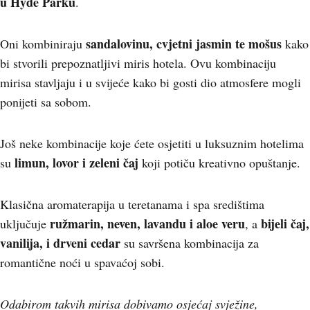
u Hyde Parku
.
s
andalovinu, cvjetni jasmin te mošus
Oni kombiniraju
kako
bi stvorili prepoznatljivi miris hotela. Ovu kombinaciju
mirisa stavljaju i u svijeće kako bi gosti dio atmosfere mogli
ponijeti sa sobom.
Još neke kombinacije koje ćete osjetiti u luksuznim hotelima
limun, lovor i zeleni čaj
su
koji potiču kreativno opuštanje.
Klasična aromaterapija u teretanama i spa središtima
ružmarin, neven, lavandu i aloe veru
bijeli čaj,
uključuje
, a
vanilija, i drveni cedar
su savršena kombinacija za
romantične noći u spavaćoj sobi.
Odabirom takvih mirisa dobivamo osjećaj svježine,