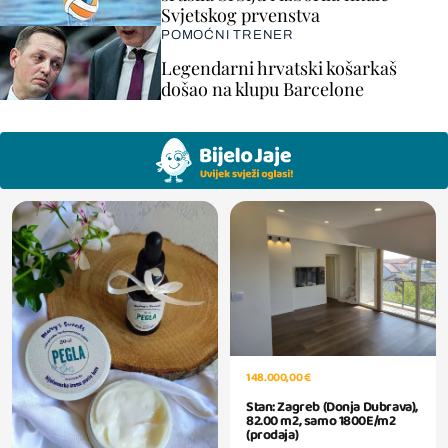
Svjetskog prvenstva
POMOĆNI TRENER
Legendarni hrvatski košarkaš
došao na klupu Barcelone
148.000,00 €
Stan: Zagreb (Donja Dubrava),
82.00 m2, samo 1800E/m2
(prodaja)