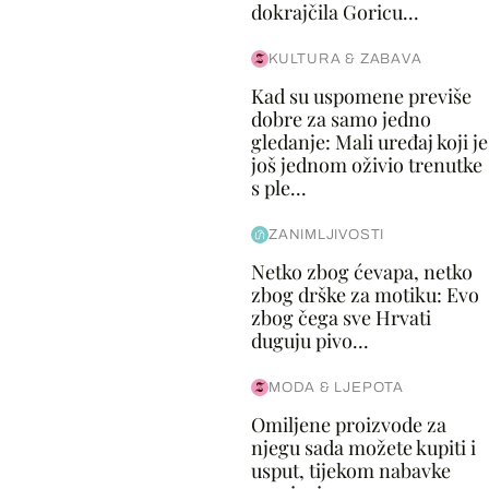
dokrajčila Goricu...
KULTURA & ZABAVA
Kad su uspomene previše
dobre za samo jedno
gledanje: Mali uređaj koji je
još jednom oživio trenutke
s ple...
ZANIMLJIVOSTI
Netko zbog ćevapa, netko
zbog drške za motiku: Evo
zbog čega sve Hrvati
duguju pivo...
MODA & LJEPOTA
Omiljene proizvode za
njegu sada možete kupiti i
usput, tijekom nabavke