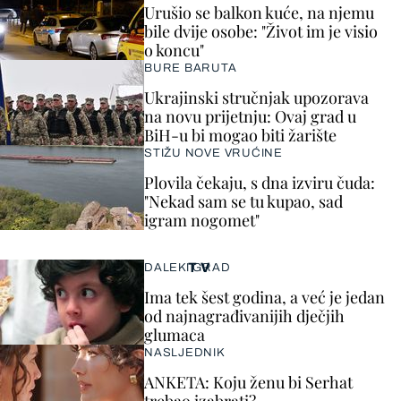
Urušio se balkon kuće, na njemu
bile dvije osobe: "Život im je visio
o koncu"
BURE BARUTA
Ukrajinski stručnjak upozorava
na novu prijetnju: Ovaj grad u
BiH-u bi mogao biti žarište
STIŽU NOVE VRUĆINE
Plovila čekaju, s dna izviru čuda:
"Nekad sam se tu kupao, sad
igram nogomet"
TV
DALEKI GRAD
Ima tek šest godina, a već je jedan
od najnagrađivanijih dječjih
glumaca
NASLJEDNIK
ANKETA: Koju ženu bi Serhat