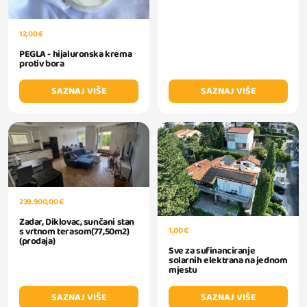
12,00 €
PEGLA - hijaluronska krema
protiv bora
SAZNAJ VIŠE
SAZNAJ VIŠE
239.900,00 €
Zadar, Diklovac, sunčani stan
1,00 €
s vrtnom terasom(77,50m2)
(prodaja)
Sve za sufinanciranje
solarnih elektrana na jednom
mjestu
SAZNAJ VIŠE
SAZNAJ VIŠE