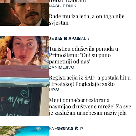
trebao izabrati?
NASLJEDNIK
Rade mu iza leđa, a on toga nije
svjestan
ZABAVA
JESTE LI PROBALI?
Turisticu oduševila ponuda u
Primoštenu: "Oni su puno
pametniji od nas"
ZANIMLJIVO
Registracija iz SAD-a postala hit u
Hrvatskoj! Pogledajte zašto
UPS!
Meni domaćeg restorana
nasmijao društvene mreže! Za sve
je zaslužan urnebesan naziv jela
NOVAC
KAMO BI OTIŠLI?