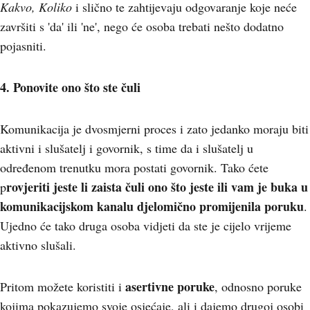
Kakvo, Koliko
i slično te zahtijevaju odgovaranje koje neće
završiti s 'da' ili 'ne', nego će osoba trebati nešto dodatno
pojasniti.
4. Ponovite ono što ste čuli
Komunikacija je dvosmjerni proces i zato jedanko moraju biti
aktivni i slušatelj i govornik, s time da i slušatelj u
određenom trenutku mora postati govornik. Tako ćete
rovjeriti jeste li zaista čuli ono što jeste ili vam je buka u
p
komunikacijskom kanalu djelomično promijenila poruku
.
Ujedno će tako druga osoba vidjeti da ste je cijelo vrijeme
aktivno slušali.
asertivne poruke
Pritom možete koristiti i
, odnosno poruke
kojima pokazujemo svoje osjećaje, ali i dajemo drugoj osobi