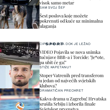
visok samo metar
SAM SVOJ ŠEF
Šest poslova koje možete
pokrenuti od kuće uz minimalna
ulaganja
SPORT
CIPELARILI GA DOK JE LEŽAO
VIDEO Pojavila se nova snimka
tučnjave BBB-a i Torcide: "Je*ote,
pa ubit će ga!"
STIŽE KAPETANU?
Stoper Vatrenih pred transferom
u jedan od najvećih svjetskih
klubova?
DRAMATIČAN PREOKRET
Kakva drama u Zagrebu! Hrvatska
srušila Srbiju i izborila finale
Svjetskog prvenstva