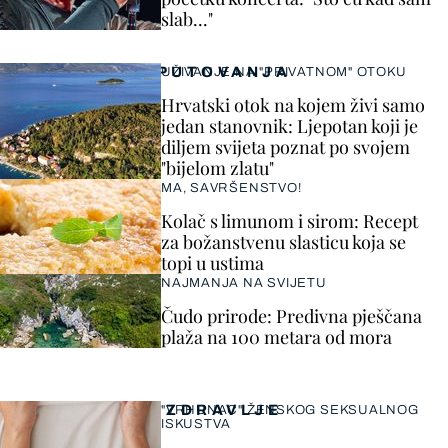
slab..."
PUTOVANJA
UŽIVANJE NA "PRIVATNOM" OTOKU
Hrvatski otok na kojem živi samo
jedan stanovnik: Ljepotan koji je
diljem svijeta poznat po svojem
"bijelom zlatu"
MA, SAVRŠENSTVO!
Kolač s limunom i sirom: Recept
za božanstvenu slasticu koja se
topi u ustima
NAJMANJA NA SVIJETU
Čudo prirode: Predivna pješčana
plaža na 100 metara od mora
ZDRAVLJE
"VRHUNAC" ŽENSKOG SEKSUALNOG
ISKUSTVA