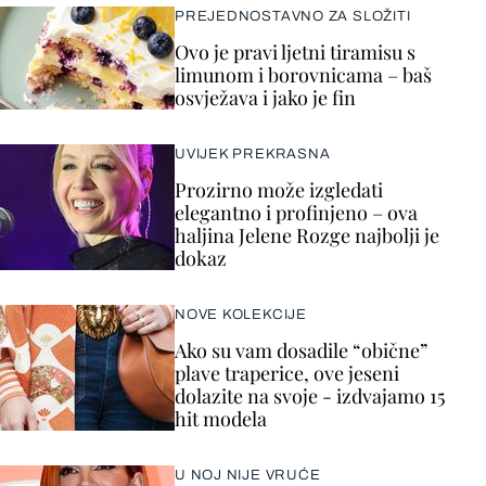
PREJEDNOSTAVNO ZA SLOŽITI
Ovo je pravi ljetni tiramisu s
limunom i borovnicama – baš
osvježava i jako je fin
UVIJEK PREKRASNA
Prozirno može izgledati
elegantno i profinjeno – ova
haljina Jelene Rozge najbolji je
dokaz
NOVE KOLEKCIJE
Ako su vam dosadile “obične”
plave traperice, ove jeseni
dolazite na svoje - izdvajamo 15
hit modela
U NOJ NIJE VRUĆE