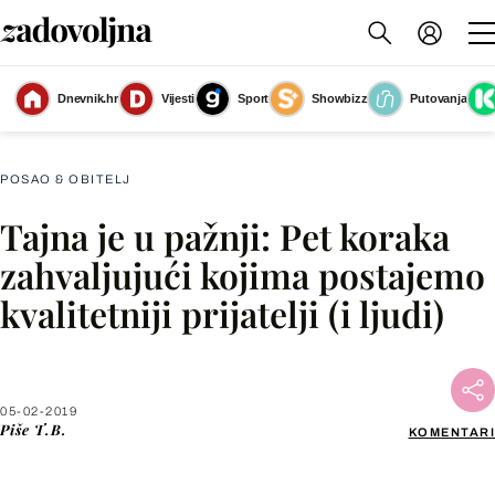
Ponekad samo želimo prijateljsko rame za plakanje i osobu koja će nas
Dnevnik.hr
Vijesti
Sport
Showbizz
Putovanja
stvarno saslušati
(Foto: Getty Images)
POSAO & OBITELJ
Tajna je u pažnji: Pet koraka
Facebook
zahvaljujući kojima postajemo
kvalitetniji prijatelji (i ljudi)
X
WhatsApp
05-02-2019
Piše
T.B.
KOMENTARI
Viber