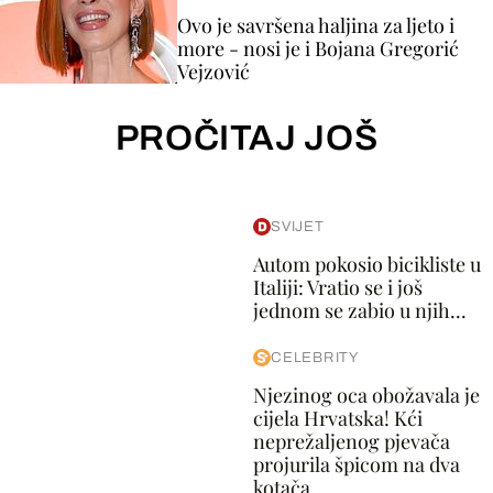
Ovo je savršena haljina za ljeto i
more - nosi je i Bojana Gregorić
Vejzović
PROČITAJ JOŠ
SVIJET
Autom pokosio bicikliste u
Italiji: Vratio se i još
jednom se zabio u njih...
CELEBRITY
Njezinog oca obožavala je
cijela Hrvatska! Kći
neprežaljenog pjevača
projurila špicom na dva
kotača...