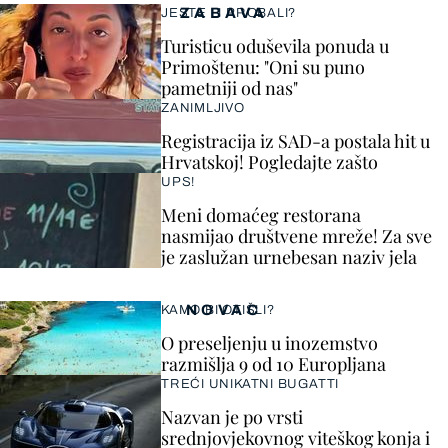
ZABAVA
JESTE LI PROBALI?
Turisticu oduševila ponuda u
Primoštenu: "Oni su puno
pametniji od nas"
ZANIMLJIVO
Registracija iz SAD-a postala hit u
Hrvatskoj! Pogledajte zašto
UPS!
Meni domaćeg restorana
nasmijao društvene mreže! Za sve
je zaslužan urnebesan naziv jela
NOVAC
KAMO BI OTIŠLI?
O preseljenju u inozemstvo
razmišlja 9 od 10 Europljana
TREĆI UNIKATNI BUGATTI
Nazvan je po vrsti
srednjovjekovnog viteškog konja i