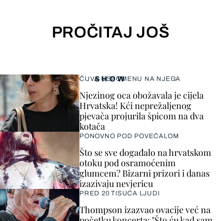
PROČITAJ JOŠ
SHOW
ČUVA USPOMENU NA NJEGA
Njezinog oca obožavala je cijela
Hrvatska! Kći neprežaljenog
pjevača projurila špicom na dva
kotača
PONOVNO POD POVEĆALOM
Što se sve događalo na hrvatskom
otoku pod osramoćenim
glumcem? Bizarni prizori i danas
izazivaju nevjericu
PRED 20 TISUĆA LJUDI
Thompson izazvao ovacije već na
početku koncerta: "Što ću kad sam