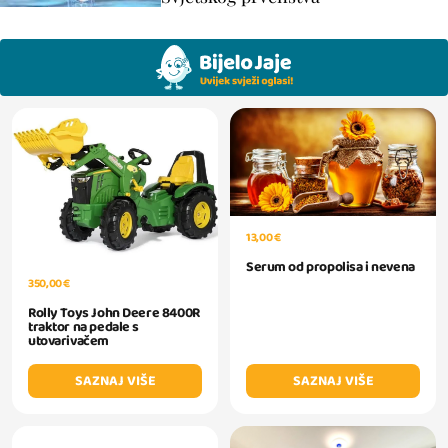
13,00 €
Serum od propolisa i nevena
350,00 €
Rolly Toys John Deere 8400R
traktor na pedale s
utovarivačem
SAZNAJ VIŠE
SAZNAJ VIŠE