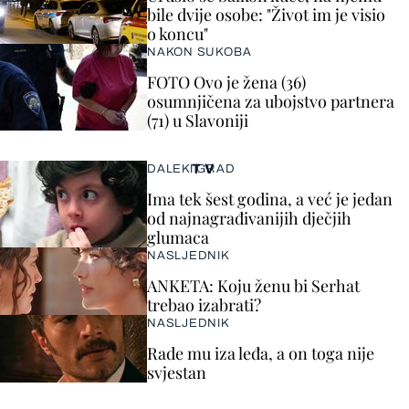
bile dvije osobe: "Život im je visio
o koncu"
NAKON SUKOBA
FOTO Ovo je žena (36)
osumnjičena za ubojstvo partnera
(71) u Slavoniji
TV
DALEKI GRAD
Ima tek šest godina, a već je jedan
od najnagrađivanijih dječjih
glumaca
NASLJEDNIK
ANKETA: Koju ženu bi Serhat
trebao izabrati?
NASLJEDNIK
Rade mu iza leđa, a on toga nije
svjestan