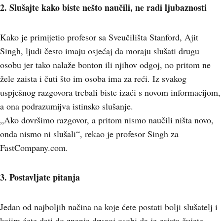
2. Slušajte kako biste nešto naučili, ne radi ljubaznosti
Kako je primijetio profesor sa Sveučilišta Stanford, Ajit
Singh, ljudi često imaju osjećaj da moraju slušati drugu
osobu jer tako nalaže bonton ili njihov odgoj, no pritom ne
žele zaista i čuti što im osoba ima za reći. Iz svakog
uspješnog razgovora trebali biste izaći s novom informacijom,
a ona podrazumijva istinsko slušanje.
„Ako dovršimo razgovor, a pritom nismo naučili ništa novo,
onda nismo ni slušali“, rekao je profesor Singh za
FastCompany.com.
3. Postavljate pitanja
Jedan od najboljih načina na koje ćete postati bolji slušatelj i
kojim ćete dati do znanja drugoj osobi da je zaista čujete,