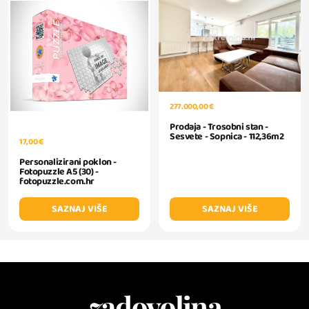
277.000,00 €
Prodaja - Trosobni stan -
Sesvete - Sopnica - 112,36m2
17,00 €
Personalizirani poklon -
Fotopuzzle A5 (30) -
fotopuzzle.com.hr
SAZNAJ VIŠE
SAZNAJ VIŠE