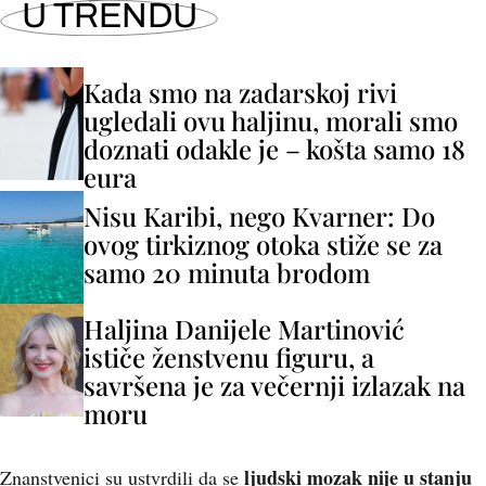
U TRENDU
Kada smo na zadarskoj rivi
ugledali ovu haljinu, morali smo
doznati odakle je – košta samo 18
eura
Nisu Karibi, nego Kvarner: Do
ovog tirkiznog otoka stiže se za
samo 20 minuta brodom
Haljina Danijele Martinović
ističe ženstvenu figuru, a
savršena je za večernji izlazak na
moru
ljudski mozak nije u stanju
Znanstvenici su ustvrdili da se