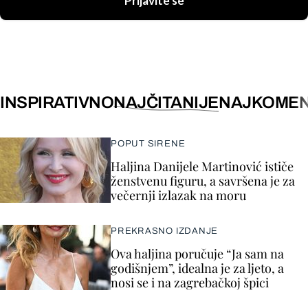
Prijavite se
INSPIRATIVNO
NAJČITANIJE
NAJKOMEN
POPUT SIRENE
Haljina Danijele Martinović ističe
ženstvenu figuru, a savršena je za
večernji izlazak na moru
PREKRASNO IZDANJE
Ova haljina poručuje “Ja sam na
godišnjem”, idealna je za ljeto, a
nosi se i na zagrebačkoj špici