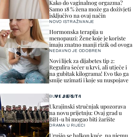
Kako do vaginalnog orgazma?
Samo 18 % žena može ga doživjeti
isključivo na ovaj način
NOVO ISTRAŽIVANJE
Hormonska terapija u
menopauzi: Žene koje je koriste
imaju znatno manji rizik od ovoga
NEDAVNO JE ODOBREN
Novi lijek za dijabetes tip 2:
Regulira šećer u krvi, ali utječe i
na gubitak kilograma! Evo tko ga
smije uzimati i koje su nuspojave
VIJESTI
BURE BARUTA
Ukrajinski stručnjak upozorava
na novu prijetnju: Ovaj grad u
BiH-u bi mogao biti žarište
DRAMA U RIJECI
Urušio se balkon kuće, na njemu