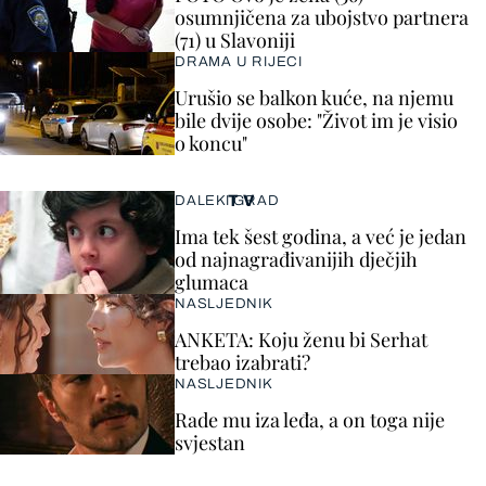
osumnjičena za ubojstvo partnera
(71) u Slavoniji
DRAMA U RIJECI
Urušio se balkon kuće, na njemu
bile dvije osobe: "Život im je visio
o koncu"
TV
DALEKI GRAD
Ima tek šest godina, a već je jedan
od najnagrađivanijih dječjih
glumaca
NASLJEDNIK
ANKETA: Koju ženu bi Serhat
trebao izabrati?
NASLJEDNIK
Rade mu iza leđa, a on toga nije
svjestan