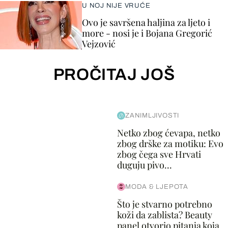
U NOJ NIJE VRUĆE
Ovo je savršena haljina za ljeto i
more - nosi je i Bojana Gregorić
Vejzović
PROČITAJ JOŠ
ZANIMLJIVOSTI
Netko zbog ćevapa, netko
zbog drške za motiku: Evo
zbog čega sve Hrvati
duguju pivo...
MODA & LJEPOTA
Što je stvarno potrebno
koži da zablista? Beauty
panel otvorio pitanja koja