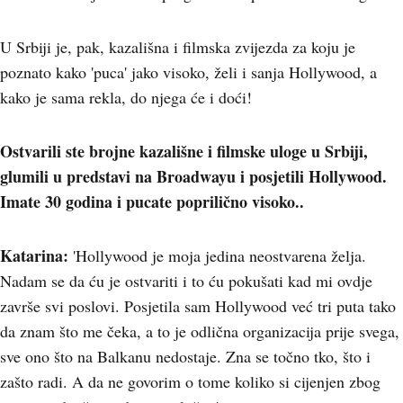
U Srbiji je, pak, kazališna i filmska zvijezda za koju je
poznato kako 'puca' jako visoko, želi i sanja Hollywood, a
kako je sama rekla, do njega će i doći!
Ostvarili ste brojne kazališne i filmske uloge u Srbiji,
glumili u predstavi na Broadwayu i posjetili Hollywood.
Imate 30 godina i pucate poprilično visoko..
Katarina:
'Hollywood je moja jedina neostvarena želja.
Nadam se da ću je ostvariti i to ću pokušati kad mi ovdje
završe svi poslovi. Posjetila sam Hollywood već tri puta tako
da znam što me čeka, a to je odlična organizacija prije svega,
sve ono što na Balkanu nedostaje. Zna se točno tko, što i
zašto radi. A da ne govorim o tome koliko si cijenjen zbog