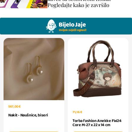
Pogledajte kako je završilo
567,00 €
71,16 €
Nakit - Naušnice, biseri
Torba fashion Anekke FW24
Core M-27 x 22 x 14 cm