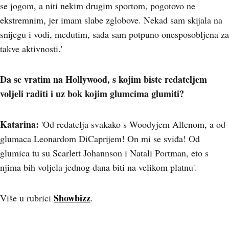
se jogom, a niti nekim drugim sportom, pogotovo ne
ekstremnim, jer imam slabe zglobove. Nekad sam skijala na
snijegu i vodi, međutim, sada sam potpuno onesposobljena za
takve aktivnosti.'
Da se vratim na Hollywood, s kojim biste redateljem
voljeli raditi i uz bok kojim glumcima glumiti?
Katarina:
'Od redatelja svakako s Woodyjem Allenom, a od
glumaca Leonardom DiCaprijem! On mi se sviđa! Od
glumica tu su Scarlett Johannson i Natali Portman, eto s
njima bih voljela jednog dana biti na velikom platnu'.
Showbizz
Više u rubrici
.