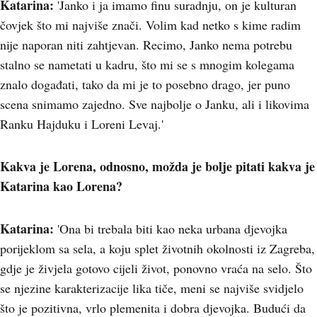
Katarina:
'Janko i ja imamo finu suradnju, on je kulturan
čovjek što mi najviše znači. Volim kad netko s kime radim
nije naporan niti zahtjevan. Recimo, Janko nema potrebu
stalno se nametati u kadru, što mi se s mnogim kolegama
znalo događati, tako da mi je to posebno drago, jer puno
scena snimamo zajedno. Sve najbolje o Janku, ali i likovima
Ranku Hajduku i Loreni Levaj.'
Kakva je Lorena, odnosno, možda je bolje pitati kakva je
Katarina kao Lorena?
Katarina:
'Ona bi trebala biti kao neka urbana djevojka
porijeklom sa sela, a koju splet životnih okolnosti iz Zagreba,
gdje je živjela gotovo cijeli život, ponovno vraća na selo. Što
se njezine karakterizacije lika tiče, meni se najviše svidjelo
što je pozitivna, vrlo plemenita i dobra djevojka. Budući da