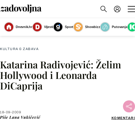
Dnevnik.hr
Vijesti
Sport
Showbizz
Putovanja
Slika nije dostupna
KULTURA & ZABAVA
Katarina Radivojević: Želim
Facebook
Hollywood i Leonarda
DiCaprija
X
WhatsApp
18-09-2009
Piše
Lana Vukičević
KOMENTARI
Viber