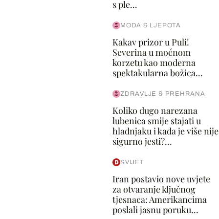
s ple...
MODA & LJEPOTA
Kakav prizor u Puli!
Severina u moćnom
korzetu kao moderna
spektakularna božica...
ZDRAVLJE & PREHRANA
Koliko dugo narezana
lubenica smije stajati u
hladnjaku i kada je više nije
sigurno jesti?...
SVIJET
Iran postavio nove uvjete
za otvaranje ključnog
tjesnaca: Amerikancima
poslali jasnu poruku...