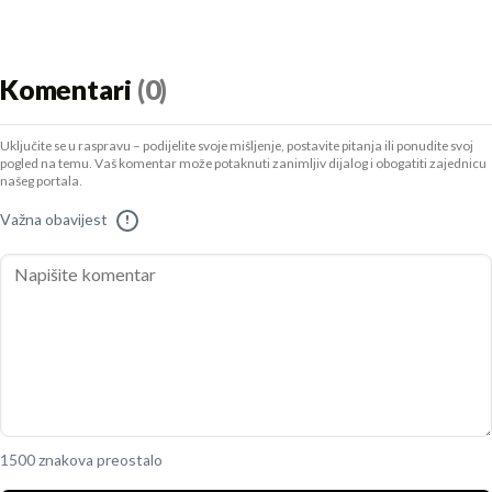
Komentari
(0)
Uključite se u raspravu – podijelite svoje mišljenje, postavite pitanja ili ponudite svoj
pogled na temu. Vaš komentar može potaknuti zanimljiv dijalog i obogatiti zajednicu
našeg portala.
Važna obavijest
!
1500 znakova preostalo