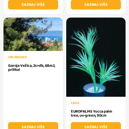
SAZNAJ VIŠE
SAZNAJ VIŠE
259.000,00 €
Gornja Vežica, 2s+db, 68m2,
prilika!
1,00 €
EUROPALMS Yucca palm
tree, uv-green, 90cm
SAZNAJ VIŠE
SAZNAJ VIŠE