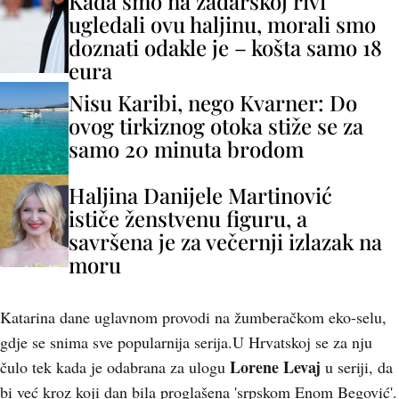
Kada smo na zadarskoj rivi
ugledali ovu haljinu, morali smo
doznati odakle je – košta samo 18
eura
Nisu Karibi, nego Kvarner: Do
ovog tirkiznog otoka stiže se za
samo 20 minuta brodom
Haljina Danijele Martinović
ističe ženstvenu figuru, a
savršena je za večernji izlazak na
moru
Katarina dane uglavnom provodi na žumberačkom eko-selu,
gdje se snima sve popularnija serija.U Hrvatskoj se za nju
Lorene Levaj
čulo tek kada je odabrana za ulogu
u seriji, da
bi već kroz koji dan bila proglašena 'srpskom Enom Begović'.