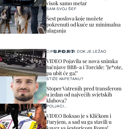
visok samo metar
SAM SVOJ ŠEF
Šest poslova koje možete
pokrenuti od kuće uz minimalna
ulaganja
SPORT
CIPELARILI GA DOK JE LEŽAO
VIDEO Pojavila se nova snimka
tučnjave BBB-a i Torcide: "Je*ote,
pa ubit će ga!"
STIŽE KAPETANU?
Stoper Vatrenih pred transferom
u jedan od najvećih svjetskih
klubova?
POLJACI...
VIDEO Boksao je s Kličkom i
Furyjem, a sad su ga stavili u
kavez sa šestoricom Roma!