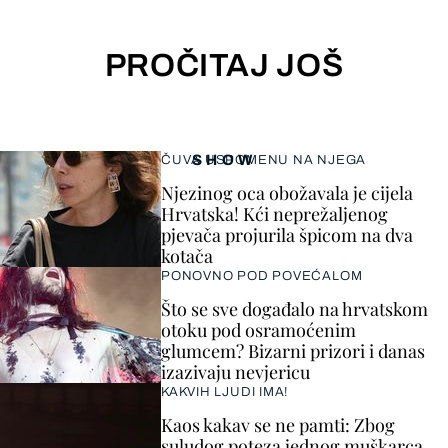
PROČITAJ JOŠ
SHOW
ČUVA USPOMENU NA NJEGA
Njezinog oca obožavala je cijela
Hrvatska! Kći neprežaljenog
pjevača projurila špicom na dva
kotača
PONOVNO POD POVEĆALOM
Što se sve događalo na hrvatskom
otoku pod osramoćenim
glumcem? Bizarni prizori i danas
izazivaju nevjericu
KAKVIH LJUDI IMA!
Kaos kakav se ne pamti: Zbog
suludog poteza jednog muškarca