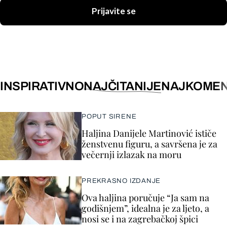
Prijavite se
INSPIRATIVNO
NAJČITANIJE
NAJKOMEN
POPUT SIRENE
Haljina Danijele Martinović ističe
ženstvenu figuru, a savršena je za
večernji izlazak na moru
PREKRASNO IZDANJE
Ova haljina poručuje “Ja sam na
godišnjem”, idealna je za ljeto, a
nosi se i na zagrebačkoj špici