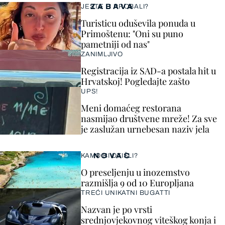
ZABAVA
JESTE LI PROBALI?
Turisticu oduševila ponuda u
Primoštenu: "Oni su puno
pametniji od nas"
ZANIMLJIVO
Registracija iz SAD-a postala hit u
Hrvatskoj! Pogledajte zašto
UPS!
Meni domaćeg restorana
nasmijao društvene mreže! Za sve
je zaslužan urnebesan naziv jela
NOVAC
KAMO BI OTIŠLI?
O preseljenju u inozemstvo
razmišlja 9 od 10 Europljana
TREĆI UNIKATNI BUGATTI
Nazvan je po vrsti
srednjovjekovnog viteškog konja i