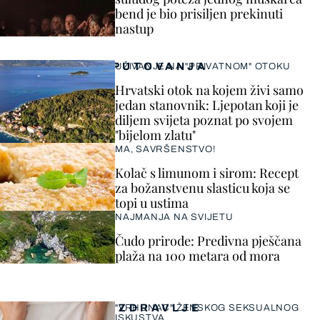
bend je bio prisiljen prekinuti
nastup
PUTOVANJA
UŽIVANJE NA "PRIVATNOM" OTOKU
Hrvatski otok na kojem živi samo
jedan stanovnik: Ljepotan koji je
diljem svijeta poznat po svojem
"bijelom zlatu"
MA, SAVRŠENSTVO!
Kolač s limunom i sirom: Recept
za božanstvenu slasticu koja se
topi u ustima
NAJMANJA NA SVIJETU
Čudo prirode: Predivna pješčana
plaža na 100 metara od mora
ZDRAVLJE
"VRHUNAC" ŽENSKOG SEKSUALNOG
ISKUSTVA