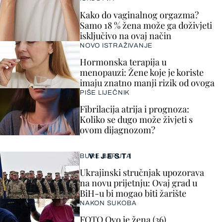
Kako do vaginalnog orgazma?
Samo 18 % žena može ga doživjeti
isključivo na ovaj način
NOVO ISTRAŽIVANJE
Hormonska terapija u
menopauzi: Žene koje je koriste
imaju znatno manji rizik od ovoga
PIŠE LIJEČNIK
Fibrilacija atrija i prognoza:
Koliko se dugo može živjeti s
ovom dijagnozom?
VIJESTI
BURE BARUTA
Ukrajinski stručnjak upozorava
na novu prijetnju: Ovaj grad u
BiH-u bi mogao biti žarište
NAKON SUKOBA
FOTO Ovo je žena (36)