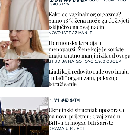
ZDRAVLJE
"VRHUNAC" ŽENSKOG SEKSUALNOG
ISKUSTVA
Kako do vaginalnog orgazma?
Samo 18 % žena može ga doživjeti
isključivo na ovaj način
NOVO ISTRAŽIVANJE
Hormonska terapija u
menopauzi: Žene koje je koriste
imaju znatno manji rizik od ovoga
STUDIJA NA GOTOVO 1.900 OSOBA
Ljudi koji redovito rade ovo imaju
“mlađi” organizam, pokazuje
istraživanje
VIJESTI
BURE BARUTA
Ukrajinski stručnjak upozorava
na novu prijetnju: Ovaj grad u
BiH-u bi mogao biti žarište
DRAMA U RIJECI