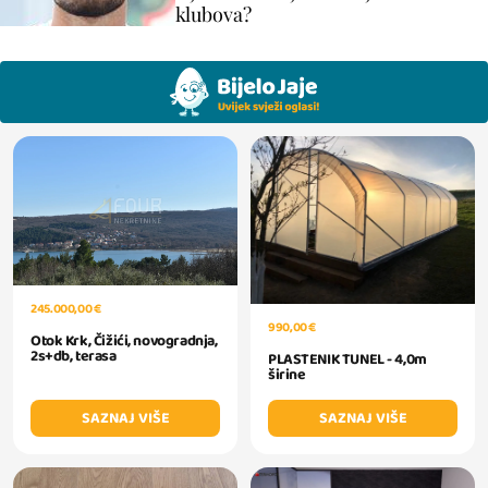
klubova?
245.000,00 €
990,00 €
Otok Krk, Čižići, novogradnja,
2s+db, terasa
PLASTENIK TUNEL - 4,0m
širine
SAZNAJ VIŠE
SAZNAJ VIŠE