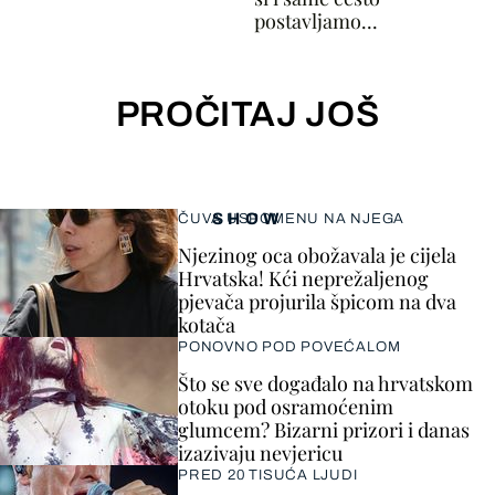
postavljamo...
PROČITAJ JOŠ
SHOW
ČUVA USPOMENU NA NJEGA
Njezinog oca obožavala je cijela
Hrvatska! Kći neprežaljenog
pjevača projurila špicom na dva
kotača
PONOVNO POD POVEĆALOM
Što se sve događalo na hrvatskom
otoku pod osramoćenim
glumcem? Bizarni prizori i danas
izazivaju nevjericu
PRED 20 TISUĆA LJUDI