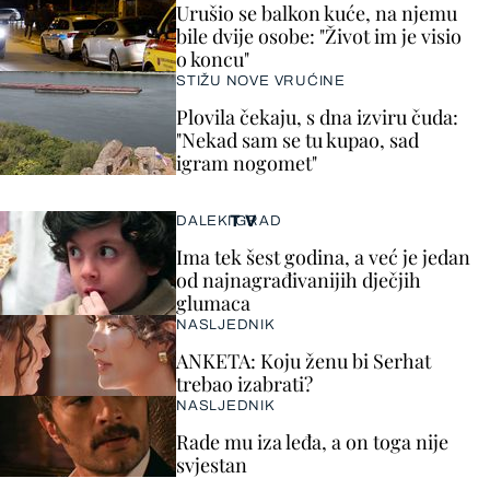
Urušio se balkon kuće, na njemu
bile dvije osobe: "Život im je visio
o koncu"
STIŽU NOVE VRUĆINE
Plovila čekaju, s dna izviru čuda:
"Nekad sam se tu kupao, sad
igram nogomet"
TV
DALEKI GRAD
Ima tek šest godina, a već je jedan
od najnagrađivanijih dječjih
glumaca
NASLJEDNIK
ANKETA: Koju ženu bi Serhat
trebao izabrati?
NASLJEDNIK
Rade mu iza leđa, a on toga nije
svjestan