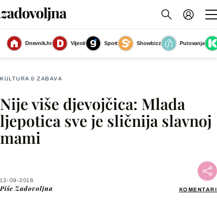
Dnevnik.hr
Vijesti
Sport
Showbizz
Putovanja
Slika nije dostupna
KULTURA & ZABAVA
Nije više djevojčica: Mlada
Facebook
ljepotica sve je sličnija slavnoj
mami
X
WhatsApp
12-09-2016
Piše
Zadovoljna
KOMENTARI
Viber