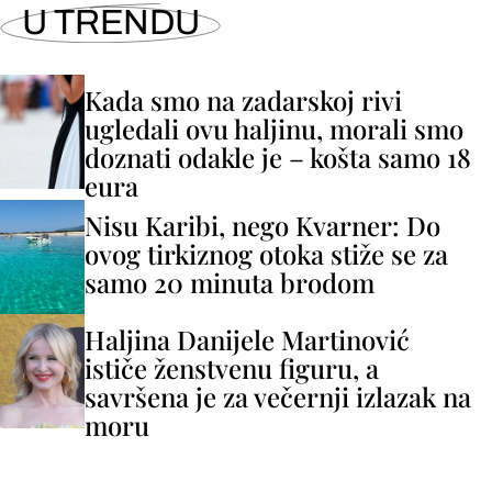
U TRENDU
Kada smo na zadarskoj rivi
ugledali ovu haljinu, morali smo
doznati odakle je – košta samo 18
eura
Nisu Karibi, nego Kvarner: Do
ovog tirkiznog otoka stiže se za
samo 20 minuta brodom
Haljina Danijele Martinović
ističe ženstvenu figuru, a
savršena je za večernji izlazak na
moru