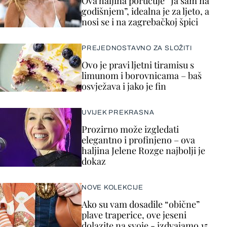
Ova haljina poručuje “Ja sam na
godišnjem”, idealna je za ljeto, a
nosi se i na zagrebačkoj špici
PREJEDNOSTAVNO ZA SLOŽITI
Ovo je pravi ljetni tiramisu s
limunom i borovnicama – baš
osvježava i jako je fin
UVIJEK PREKRASNA
Prozirno može izgledati
elegantno i profinjeno – ova
haljina Jelene Rozge najbolji je
dokaz
NOVE KOLEKCIJE
Ako su vam dosadile “obične”
plave traperice, ove jeseni
dolazite na svoje - izdvajamo 15