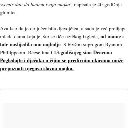
svemir dao da budem tvoja majka'
, napisala je 40-godišnja
glumica.
Ava kao da je do jučer bila djevojčica, a sada je već prelijepa
od mame i
mlada dama koja je, što se tiče fizičkog izgleda,
tate naslijedila ono najbolje
. S bivšim suprugom Ryanom
13-godišnjeg sina Deacona
Phillippeom, Reese ima i
.
Pogledajte i dječaka u čijim se predivnim okicama može
prepoznati njegova slavna majka.