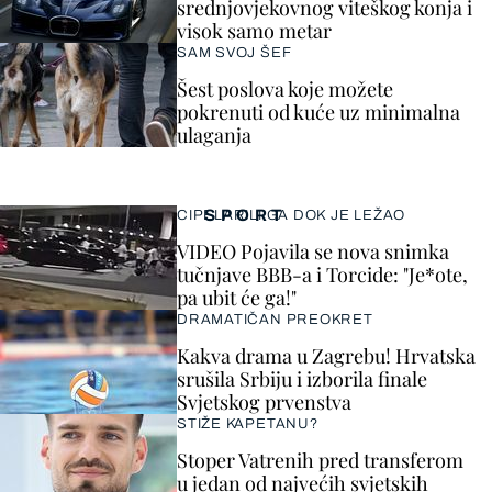
srednjovjekovnog viteškog konja i
visok samo metar
SAM SVOJ ŠEF
Šest poslova koje možete
pokrenuti od kuće uz minimalna
ulaganja
SPORT
CIPELARILI GA DOK JE LEŽAO
VIDEO Pojavila se nova snimka
tučnjave BBB-a i Torcide: "Je*ote,
pa ubit će ga!"
DRAMATIČAN PREOKRET
Kakva drama u Zagrebu! Hrvatska
srušila Srbiju i izborila finale
Svjetskog prvenstva
STIŽE KAPETANU?
Stoper Vatrenih pred transferom
u jedan od najvećih svjetskih