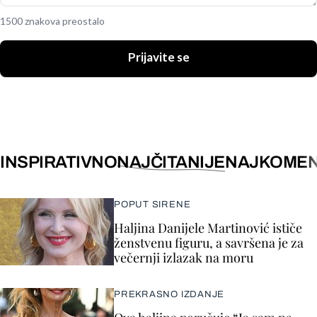
1500 znakova preostalo
Prijavite se
INSPIRATIVNO
NAJČITANIJE
NAJKOMEN
POPUT SIRENE
Haljina Danijele Martinović ističe
ženstvenu figuru, a savršena je za
večernji izlazak na moru
PREKRASNO IZDANJE