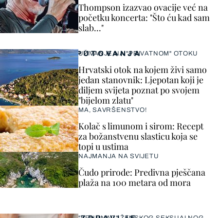
Thompson izazvao ovacije već na
početku koncerta: "Što ću kad sam
slab..."
PUTOVANJA
UŽIVANJE NA "PRIVATNOM" OTOKU
Hrvatski otok na kojem živi samo
jedan stanovnik: Ljepotan koji je
diljem svijeta poznat po svojem
"bijelom zlatu"
MA, SAVRŠENSTVO!
Kolač s limunom i sirom: Recept
za božanstvenu slasticu koja se
topi u ustima
NAJMANJA NA SVIJETU
Čudo prirode: Predivna pješčana
plaža na 100 metara od mora