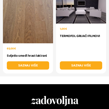
1,00 €
TERMOFOL GRIJAĆI FILMOVI
65,00 €
Svijetlo smeđi hrast lakirani
SAZNAJ VIŠE
SAZNAJ VIŠE