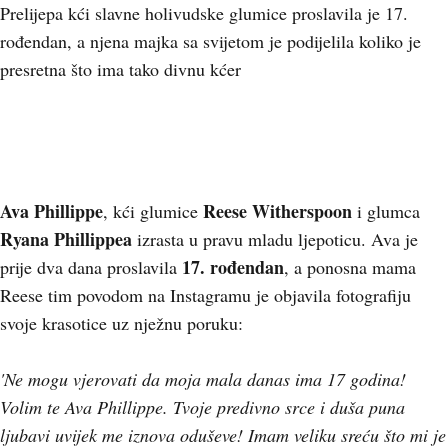
Prelijepa kći slavne holivudske glumice proslavila je 17.
rođendan, a njena majka sa svijetom je podijelila koliko je
presretna što ima tako divnu kćer
Ava Phillippe
Reese Witherspoon
, kći glumice
i glumca
Ryana Phillippea
izrasta u pravu mladu ljepoticu. Ava je
17. rođendan
prije dva dana proslavila
, a ponosna mama
Reese tim povodom na Instagramu je objavila fotografiju
svoje krasotice uz nježnu poruku:
'Ne mogu vjerovati da moja mala danas ima 17 godina!
Volim te Ava Phillippe. Tvoje predivno srce i duša puna
ljubavi uvijek me iznova oduševe! Imam veliku sreću što mi je