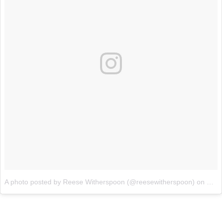
A photo posted by Reese Witherspoon (@reesewitherspoon)
on
Sep 