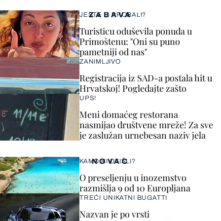
ZABAVA
JESTE LI PROBALI?
Turisticu oduševila ponuda u
Primoštenu: "Oni su puno
pametniji od nas"
ZANIMLJIVO
Registracija iz SAD-a postala hit u
Hrvatskoj! Pogledajte zašto
UPS!
Meni domaćeg restorana
nasmijao društvene mreže! Za sve
je zaslužan urnebesan naziv jela
NOVAC
KAMO BI OTIŠLI?
O preseljenju u inozemstvo
razmišlja 9 od 10 Europljana
TREĆI UNIKATNI BUGATTI
Nazvan je po vrsti