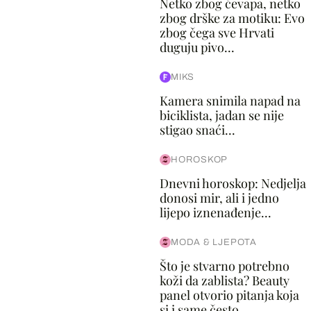
Netko zbog ćevapa, netko
zbog drške za motiku: Evo
zbog čega sve Hrvati
duguju pivo...
MIKS
Kamera snimila napad na
biciklista, jadan se nije
stigao snaći...
HOROSKOP
Dnevni horoskop: Nedjelja
donosi mir, ali i jedno
lijepo iznenađenje...
MODA & LJEPOTA
Što je stvarno potrebno
koži da zablista? Beauty
panel otvorio pitanja koja
si i same često