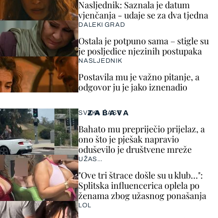
Nasljednik: Saznala je datum
vjenčanja - udaje se za dva tjedna
DALEKI GRAD
Ostala je potpuno sama – stigle su
je posljedice njezinih postupaka
NASLJEDNIK
Postavila mu je važno pitanje, a
odgovor ju je jako iznenadio
ZABAVA
SVAKA ČAST
Bahato mu prepriječio prijelaz, a
ono što je pješak napravio
oduševilo je društvene mreže
UŽAS…
"Ove tri štrace došle su u klub…":
Splitska influencerica oplela po
ženama zbog užasnog ponašanja
LOL