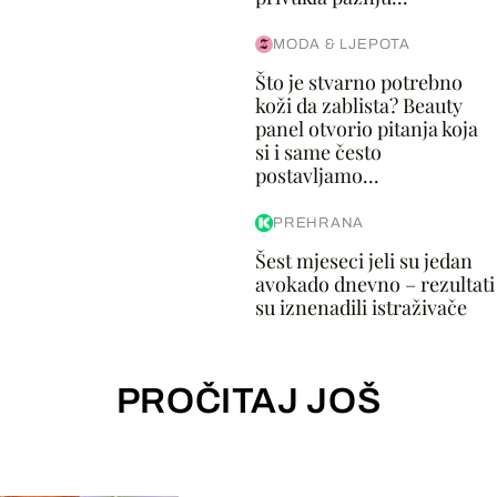
MODA & LJEPOTA
Što je stvarno potrebno
koži da zablista? Beauty
panel otvorio pitanja koja
si i same često
postavljamo...
PREHRANA
Šest mjeseci jeli su jedan
avokado dnevno – rezultati
su iznenadili istraživače
PROČITAJ JOŠ