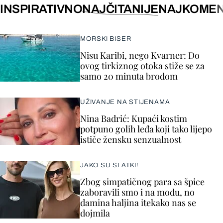
INSPIRATIVNO
NAJČITANIJE
NAJKOMEN
MORSKI BISER
Nisu Karibi, nego Kvarner: Do
ovog tirkiznog otoka stiže se za
samo 20 minuta brodom
UŽIVANJE NA STIJENAMA
Nina Badrić: Kupaći kostim
potpuno golih leđa koji tako lijepo
ističe žensku senzualnost
JAKO SU SLATKI!
Zbog simpatičnog para sa špice
zaboravili smo i na modu, no
damina haljina itekako nas se
dojmila