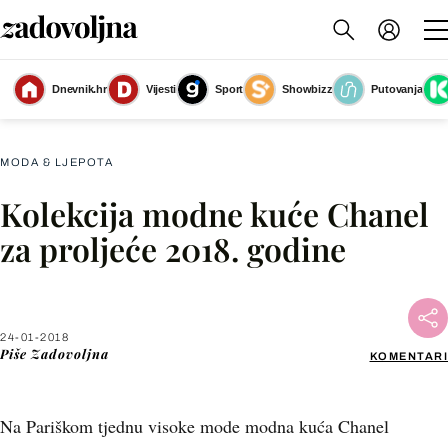
Kolekcija modne kuće Chanel za proljeće 2018. godine - 14
(Foto: Getty
Dnevnik.hr
Vijesti
Sport
Showbizz
Putovanja
Images)
MODA & LJEPOTA
Kolekcija modne kuće Chanel
Facebook
za proljeće 2018. godine
X
24-01-2018
WhatsApp
Piše
Zadovoljna
KOMENTARI
Viber
Na Pariškom tjednu visoke mode modna kuća Chanel