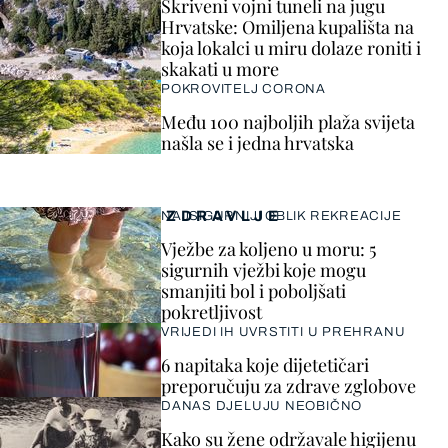
Skriveni vojni tuneli na jugu
Hrvatske: Omiljena kupališta na
koja lokalci u miru dolaze roniti i
skakati u more
POKROVITELJ CORONA
Među 100 najboljih plaža svijeta
našla se i jedna hrvatska
ZDRAVLJE
NAJSIGURNIJI OBLIK REKREACIJE
Vježbe za koljeno u moru: 5
sigurnih vježbi koje mogu
smanjiti bol i poboljšati
pokretljivost
VRIJEDI IH UVRSTITI U PREHRANU
6 napitaka koje dijetetičari
preporučuju za zdrave zglobove
DANAS DJELUJU NEOBIČNO
Kako su žene održavale higijenu