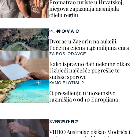
Promatrao turiste u Hrvatskoj,
njegova zapažanja nasmijala
cijelu regiju
NOVAC
POVOLJNO
Dvorac u Zagorju na aukciji.
Početna cijena 1,46 milijuna eura
ZA POSLODAVCE
Kako ispravno dati nekome otkaz
i izbjeći najčešće pogreške te
sudske sporove
KAMO BI OTIŠLI?
O preseljenju u inozemstvo
razmišlja 9 od 10 Europljana
SPORT
SVE OBJAVIO
VIDEO Australac ošišao Modrića i