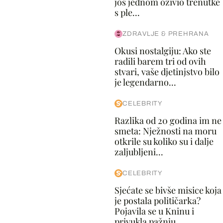
još jednom oživio trenutke
s ple...
ZDRAVLJE & PREHRANA
Okusi nostalgiju: Ako ste
radili barem tri od ovih
stvari, vaše djetinjstvo bilo
je legendarno...
CELEBRITY
Razlika od 20 godina im ne
smeta: Nježnosti na moru
otkrile su koliko su i dalje
zaljubljeni...
CELEBRITY
Sjećate se bivše misice koja
je postala političarka?
Pojavila se u Kninu i
privukla pažnju...