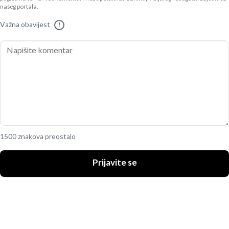
našeg portala.
Važna obavijest
!
1500 znakova preostalo
Prijavite se