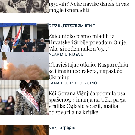
1950-ih? Neke navike danas bi vas
mogle iznenaditi
VIJESTI
REZULTAT RAZMJENE
Zajedničko pismo mladih iz
Hrvatske i Srbije povodom Oluje:
"Ako si rođen nakon '95..."
ALARM U KIJEVU
Obavještajac otkrio: Raspoređuju
se i imaju 120 raketa, napast će
Ukrajinu
LANA LOURDES RUPIĆ
Kći Gorana Višnjića udomila psa
spašenog s imanja na Učki pa ga
vratila: Oglasio se azil, majka
odgovorila na kritike
TV
NASLJEDNIK