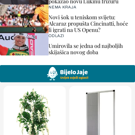
pokazao novu Lukinu frizuru
NEMA KRAJA
Novi šok u teniskom svijetu:
Alcaraz propušta Cincinatti, hoće
li igrati na US Openu?
ODLAZI
Umirovila se jedna od najboljih
skijašica novog doba