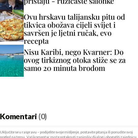
pristaju - ružičaste salonke
Ovu hrskavu talijansku pitu od
tikvica obožava cijeli svijet i
savršen je ljetni ručak, evo
recepta
Nisu Karibi, nego Kvarner: Do
ovog tirkiznog otoka stiže se za
samo 20 minuta brodom
Komentari
(0)
Uključite se u raspravu – podijelite svoje mišljenje, postavite pitanja ili ponudite svoj
pogled na temu. Vaš komentar može potaknuti zanimljiv dijalog i obogatiti zajednicu