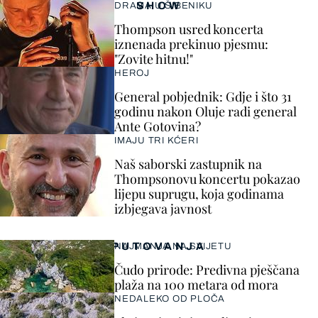
SHOW
DRAMA U ŠIBENIKU
Thompson usred koncerta
iznenada prekinuo pjesmu:
"Zovite hitnu!"
HEROJ
General pobjednik: Gdje i što 31
godinu nakon Oluje radi general
Ante Gotovina?
IMAJU TRI KĆERI
Naš saborski zastupnik na
Thompsonovu koncertu pokazao
lijepu suprugu, koja godinama
izbjegava javnost
PUTOVANJA
NAJMANJA NA SVIJETU
Čudo prirode: Predivna pješčana
plaža na 100 metara od mora
NEDALEKO OD PLOČA