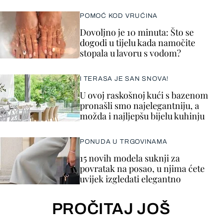
POMOĆ KOD VRUĆINA
Dovoljno je 10 minuta: Što se
dogodi u tijelu kada namočite
stopala u lavoru s vodom?
I TERASA JE SAN SNOVA!
U ovoj raskošnoj kući s bazenom
pronašli smo najelegantniju, a
možda i najljepšu bijelu kuhinju
PONUDA U TRGOVINAMA
15 novih modela suknji za
povratak na posao, u njima ćete
uvijek izgledati elegantno
PROČITAJ JOŠ