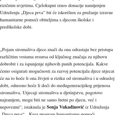
rizičnim uvjetima. Cjelokupni iznos donacije namijenjen
Udruženju „Djeca prva“ bit će iskorišten za pružanje izravne
humanitarne pomoći obiteljima s djecom školske i
predškolske dobi.
„Pojam siromaštva djece znači da ona odrastaju bez pristupa
različitim vrstama resursa od ključnog značaja za njihovu
dobrobit i za ispunjenje njihovih punih potencijala. Kakve
ćemo osigurati mogućnosti za razvoj potencijala djece utjecat
će na to hoće li ona živjeti u riziku od siromaštva i u odrasloj
dobi, odnosno hoće li doći do međugeneracijskog prijenosa
siromaštva. Utjecaji siromaštva u djetinjstvu, pogotovo
najranijem, mogu biti ne samo štetni po djecu, već i
Sonja Vukadinović
nepovratni“, istaknula je
iz Udruženja
„Djeca prva“. „Kroz program humanitarne pomoći