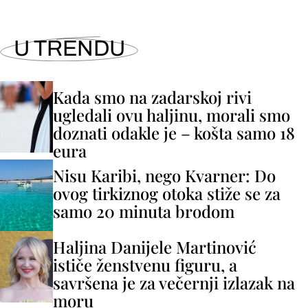
U TRENDU
Kada smo na zadarskoj rivi
ugledali ovu haljinu, morali smo
doznati odakle je – košta samo 18
eura
Nisu Karibi, nego Kvarner: Do
ovog tirkiznog otoka stiže se za
samo 20 minuta brodom
Haljina Danijele Martinović
ističe ženstvenu figuru, a
savršena je za večernji izlazak na
moru