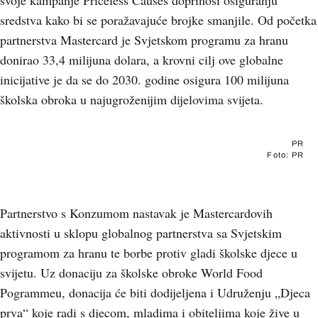
svoje kampanje Priceless Causes doprinosi osiguranju
sredstva kako bi se poražavajuće brojke smanjile. Od početka
partnerstva Mastercard je Svjetskom programu za hranu
donirao 33,4 milijuna dolara, a krovni cilj ove globalne
inicijative je da se do 2030. godine osigura 100 milijuna
školska obroka u najugroženijim dijelovima svijeta.
PR
Foto: PR
Partnerstvo s Konzumom nastavak je Mastercardovih
aktivnosti u sklopu globalnog partnerstva sa Svjetskim
programom za hranu te borbe protiv gladi školske djece u
svijetu. Uz donaciju za školske obroke World Food
Pogrammeu, donacija će biti dodijeljena i Udruženju „Djeca
prva“ koje radi s djecom, mladima i obiteljima koje žive u