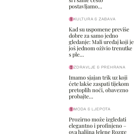
si i same često
postavljamo...
KULTURA & ZABAVA
Kad su uspomene previše
dobre za samo jedno
gledanje: Mali uređaj koji je
još jednom oživio trenutke
s ple...
ZDRAVLJE & PREHRANA
Imamo sjajan trik uz koji
ćete lakše zaspati tijekom
pretoplih noći, obavezno
probajte...
MODA & LJEPOTA
Prozirno može izgledati
elegantno i profinjeno –
ova haljina Jelene Rozge