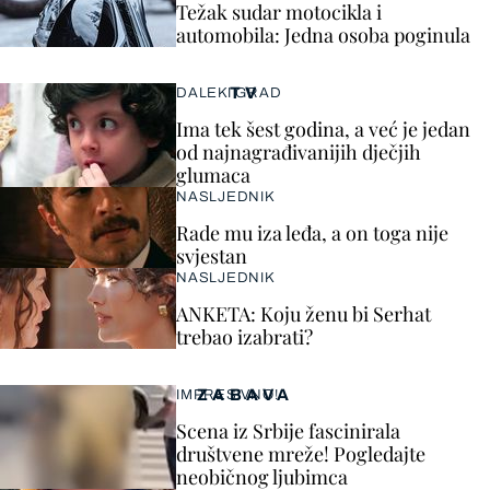
Težak sudar motocikla i
automobila: Jedna osoba poginula
TV
DALEKI GRAD
Ima tek šest godina, a već je jedan
od najnagrađivanijih dječjih
glumaca
NASLJEDNIK
Rade mu iza leđa, a on toga nije
svjestan
NASLJEDNIK
ANKETA: Koju ženu bi Serhat
trebao izabrati?
ZABAVA
IMPRESIVNO!
Scena iz Srbije fascinirala
društvene mreže! Pogledajte
neobičnog ljubimca