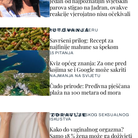
Jedan od najpoznatijih svjetskih
parova stigao na Jadran, ovakve
reakcije vjerojatno nisu očekivali
PUTOVANJA
UZ RUČAK ILI VEČERU
Savršeni prilog: Recept za
najfinije mahune sa špekom
15 PITANJA
Kviz općeg znanja: Za one pred
kojima se i Google može sakriti
NAJMANJA NA SVIJETU
Čudo prirode: Predivna pješčana
plaža na 100 metara od mora
ZDRAVLJE
"VRHUNAC" ŽENSKOG SEKSUALNOG
ISKUSTVA
Kako do vaginalnog orgazma?
Samo 18 % žena može ga doživjeti