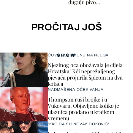
duguju pivo...
PROČITAJ JOŠ
SHOW
ČUVA USPOMENU NA NJEGA
Njezinog oca obožavala je cijela
Hrvatska! Kći neprežaljenog
pjevača projurila špicom na dva
kotača
NADMAŠENA OČEKIVANJA
Thompson ruši brojke i u
Vukovaru! Objavljeno koliko je
ulaznica prodano u kratkom
vremenu
"KAO DA SU NOVAK ĐOKOVIĆ"