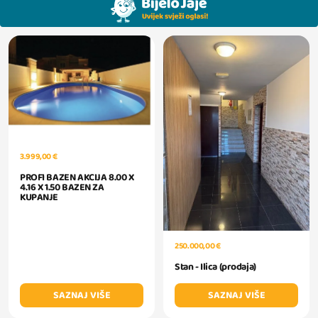
3.999,00 €
PROFI BAZEN AKCIJA 8.00 X
4.16 X 1.50 BAZEN ZA
KUPANJE
250.000,00 €
Stan - Ilica (prodaja)
SAZNAJ VIŠE
SAZNAJ VIŠE