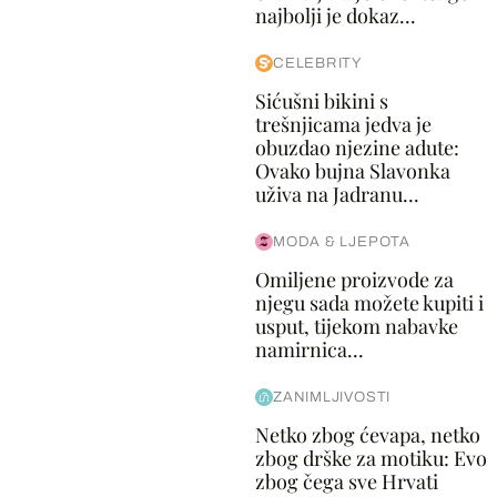
najbolji je dokaz...
CELEBRITY
Sićušni bikini s
trešnjicama jedva je
obuzdao njezine adute:
Ovako bujna Slavonka
uživa na Jadranu...
MODA & LJEPOTA
Omiljene proizvode za
njegu sada možete kupiti i
usput, tijekom nabavke
namirnica...
ZANIMLJIVOSTI
Netko zbog ćevapa, netko
zbog drške za motiku: Evo
zbog čega sve Hrvati