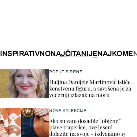
INSPIRATIVNO
NAJČITANIJE
NAJKOMEN
POPUT SIRENE
Haljina Danijele Martinović ističe
ženstvenu figuru, a savršena je za
večernji izlazak na moru
NOVE KOLEKCIJE
Ako su vam dosadile “obične”
plave traperice, ove jeseni
dolazite na svoje - izdvajamo 15