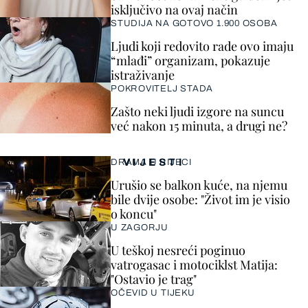
isključivo na ovaj način
STUDIJA NA GOTOVO 1.900 OSOBA
Ljudi koji redovito rade ovo imaju
“mlađi” organizam, pokazuje
istraživanje
POKROVITELJ STADA
Zašto neki ljudi izgore na suncu
već nakon 15 minuta, a drugi ne?
VIJESTI
DRAMA U RIJECI
Urušio se balkon kuće, na njemu
bile dvije osobe: "Život im je visio
o koncu"
U ZAGORJU
U teškoj nesreći poginuo
vatrogasac i motociklst Matija:
"Ostavio je trag"
OČEVID U TIJEKU