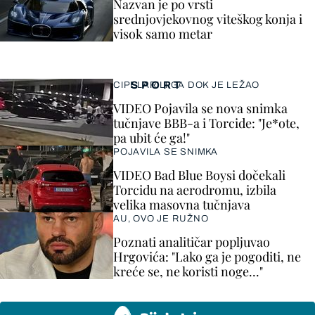
Nazvan je po vrsti
srednjovjekovnog viteškog konja i
visok samo metar
SPORT
CIPELARILI GA DOK JE LEŽAO
VIDEO Pojavila se nova snimka
tučnjave BBB-a i Torcide: "Je*ote,
pa ubit će ga!"
POJAVILA SE SNIMKA
VIDEO Bad Blue Boysi dočekali
Torcidu na aerodromu, izbila
velika masovna tučnjava
AU, OVO JE RUŽNO
Poznati analitičar popljuvao
Hrgovića: "Lako ga je pogoditi, ne
kreće se, ne koristi noge..."