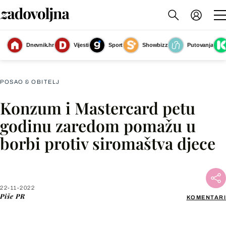
Dnevnik.hr
Vijesti
Sport
Showbizz
Putovanja
PR
(Foto: PR)
POSAO & OBITELJ
Konzum i Mastercard petu
Facebook
godinu zaredom pomažu u
borbi protiv siromaštva djece
X
WhatsApp
22-11-2022
Piše
PR
KOMENTARI
Viber