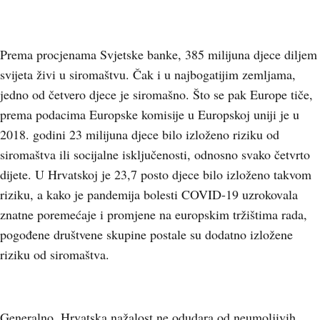
Prema procjenama Svjetske banke, 385 milijuna djece diljem
svijeta živi u siromaštvu. Čak i u najbogatijim zemljama,
jedno od četvero djece je siromašno. Što se pak Europe tiče,
prema podacima Europske komisije u Europskoj uniji je u
2018. godini 23 milijuna djece bilo izloženo riziku od
siromaštva ili socijalne isključenosti, odnosno svako četvrto
dijete. U Hrvatskoj je 23,7 posto djece bilo izloženo takvom
riziku, a kako je pandemija bolesti COVID-19 uzrokovala
znatne poremećaje i promjene na europskim tržištima rada,
pogođene društvene skupine postale su dodatno izložene
riziku od siromaštva.
Generalno, Hrvatska nažalost ne odudara od neumoljivih