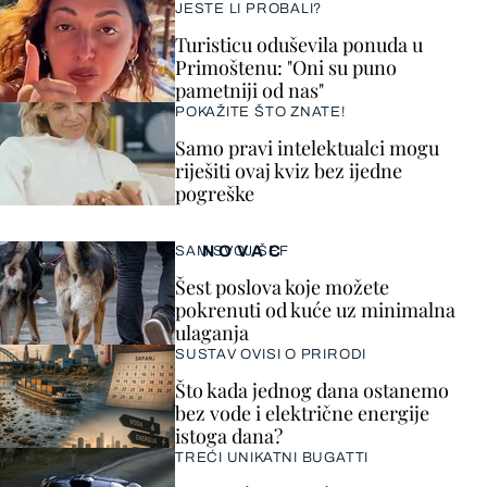
JESTE LI PROBALI?
Turisticu oduševila ponuda u
Primoštenu: "Oni su puno
pametniji od nas"
POKAŽITE ŠTO ZNATE!
Samo pravi intelektualci mogu
riješiti ovaj kviz bez ijedne
pogreške
NOVAC
SAM SVOJ ŠEF
Šest poslova koje možete
pokrenuti od kuće uz minimalna
ulaganja
SUSTAV OVISI O PRIRODI
Što kada jednog dana ostanemo
bez vode i električne energije
istoga dana?
TREĆI UNIKATNI BUGATTI