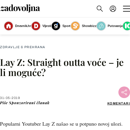
Dnevnik.hr
Vijesti
Sport
Showbizz
Putovanja
PR
ZDRAVLJE & PREHRANA
Lay Z: Straight outta voće – je
Facebook
li moguće?
X
31-05-2019
WhatsApp
Piše
Sponzorirani članak
KOMENTARI
Viber
Popularni Youtuber Lay Z našao se u potpuno novoj ulozi.