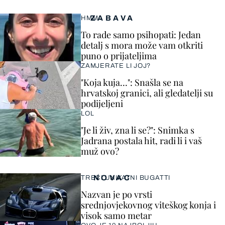
ZABAVA
HMM…
To rade samo psihopati: Jedan
detalj s mora može vam otkriti
puno o prijateljima
ZAMJERATE LI JOJ?
"Koja kuja…": Snašla se na
hrvatskoj granici, ali gledatelji su
podijeljeni
LOL
"Je li živ, zna li se?": Snimka s
Jadrana postala hit, radi li i vaš
muž ovo?
NOVAC
TREĆI UNIKATNI BUGATTI
Nazvan je po vrsti
srednjovjekovnog viteškog konja i
visok samo metar