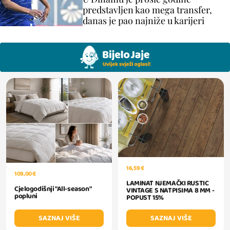
predstavljen kao mega transfer,
danas je pao najniže u karijeri
16,59 €
109,00 €
LAMINAT NJEMAČKI RUSTIC
Cjelogodišnji "All-season"
VINTAGE S NATPISIMA 8 MM -
popluni
POPUST 15%
SAZNAJ VIŠE
SAZNAJ VIŠE