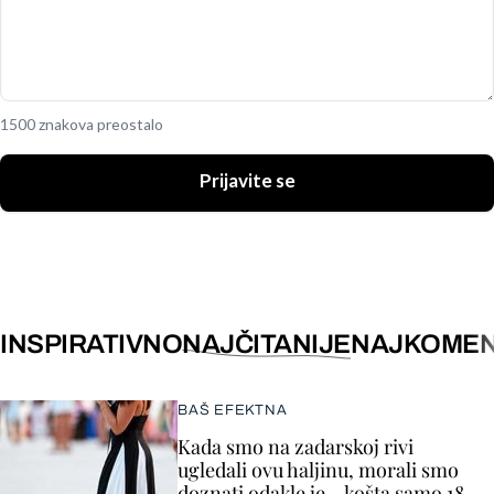
1500 znakova preostalo
Prijavite se
INSPIRATIVNO
NAJČITANIJE
NAJKOMEN
BAŠ EFEKTNA
Kada smo na zadarskoj rivi
ugledali ovu haljinu, morali smo
doznati odakle je – košta samo 18