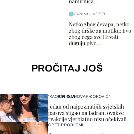
namirnica...
ZANIMLJIVOSTI
Netko zbog ćevapa, netko
zbog drške za motiku: Evo
zbog čega sve Hrvati
duguju pivo...
PROČITAJ JOŠ
SHOW
"KAO DA SU NOVAK ĐOKOVIĆ"
Jedan od najpoznatijih svjetskih
parova stigao na Jadran, ovakve
reakcije vjerojatno nisu očekivali
OPET PROBLEMI