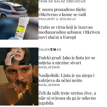
ČEKA SE NALAZ OBDUKCIJE
U moru pronađeno tijelo:
Otkriveno o kome se radi
PACIJENT U IZOLACIJI
Vratio se virus koji je izazvao
međunarodnu uzbunu: Otkriven
novi slučaj u Europi
TV
DALEKI GRAD
Daleki grad: Jako je ljuta jer se
miješa u njezine stvari
NASLJEDNIK
Nasljednik: Ljuta je na njega i
zahtjeva da učini nešto
NASLJEDNIK
Želi da njih troje sretno žive, a
nije ni svjesna da ga je odavno
izgubila