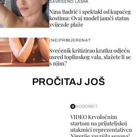
SAVRŠENO LASKA
Nina Badrić i spektakl od kupaćeg
kostima: Ovaj model jamči status
zvijezde plaže
(NE)PRIMJERENA?
Svećenik kritizirao kratku odjeću
usred toplinskog vala, slažete li se
s njim?
PROČITAJ JOŠ
NOGOMET
VIDEO Krvoločnim
startom na prijateljskoj
utakmici reprezentativcu
Nigerije završila sezona!...