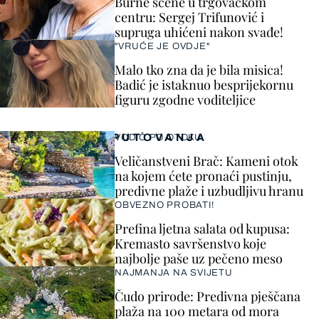
Burne scene u trgovačkom
centru: Sergej Trifunović i
supruga uhićeni nakon svađe!
"VRUĆE JE OVDJE"
Malo tko zna da je bila misica!
Badić je istaknuo besprijekornu
figuru zgodne voditeljice
PUTOVANJA
VODIČ PO OTOKU
Veličanstveni Brač: Kameni otok
na kojem ćete pronaći pustinju,
predivne plaže i uzbudljivu hranu
OBVEZNO PROBATI!
Prefina ljetna salata od kupusa:
Kremasto savršenstvo koje
najbolje paše uz pečeno meso
NAJMANJA NA SVIJETU
Čudo prirode: Predivna pješčana
plaža na 100 metara od mora