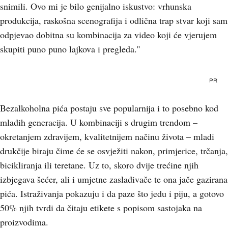
snimili. Ovo mi je bilo genijalno iskustvo: vrhunska
produkcija, raskošna scenografija i odlična trap stvar koji sam
odpjevao dobitna su kombinacija za video koji će vjerujem
skupiti puno puno lajkova i pregleda.''
PR
Bezalkoholna pića postaju sve popularnija i to posebno kod
mlađih generacija. U kombinaciji s drugim trendom –
okretanjem zdravijem, kvalitetnijem načinu života – mladi
drukčije biraju čime će se osvježiti nakon, primjerice, trčanja,
bicikliranja ili teretane. Uz to, skoro dvije trećine njih
izbjegava šećer, ali i umjetne zaslađivače te ona jače gazirana
pića. Istraživanja pokazuju i da paze što jedu i piju, a gotovo
50% njih tvrdi da čitaju etikete s popisom sastojaka na
proizvodima.