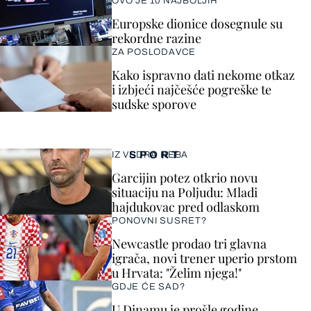
OVO JE 10 NAJBOLJIH
Europske dionice dosegnule su
rekordne razine
ZA POSLODAVCE
Kako ispravno dati nekome otkaz
i izbjeći najčešće pogreške te
sudske sporove
SPORT
IZ VEDRA NEBA
Garcijin potez otkrio novu
situaciju na Poljudu: Mladi
hajdukovac pred odlaskom
PONOVNI SUSRET?
Newcastle prodao tri glavna
igrača, novi trener uperio prstom
u Hrvata: "Želim njega!"
GDJE ĆE SAD?
U Dinamu je prošle godine