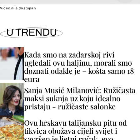
Video nije dostupan
U TRENDU
Kada smo na zadarskoj rivi
ugledali ovu haljinu, morali smo
doznati odakle je – košta samo 18
eura
Sanja Musić Milanović: Ružičasta
maksi suknja uz koju idealno
pristaju - ružičaste salonke
Ovu hrskavu talijansku pitu od
tikvica obožava cijeli svijet i
savršen je ljetni ručak, evo