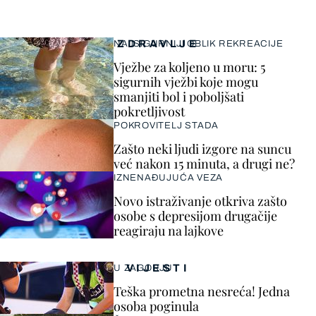
ZDRAVLJE
NAJSIGURNIJI OBLIK REKREACIJE
Vježbe za koljeno u moru: 5
sigurnih vježbi koje mogu
smanjiti bol i poboljšati
pokretljivost
POKROVITELJ STADA
Zašto neki ljudi izgore na suncu
već nakon 15 minuta, a drugi ne?
IZNENAĐUJUĆA VEZA
Novo istraživanje otkriva zašto
osobe s depresijom drugačije
reagiraju na lajkove
VIJESTI
U ZAGORJU
Teška prometna nesreća! Jedna
osoba poginula