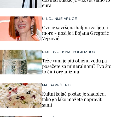
eura
U NOJ NIJE VRUĆE
Ovo je savršena haljina za ljeto i
more - nosi je i Bojana Gregorić
Vejzović
NIJE UVIJEK NAJBOLJI IZBOR
Teže vam je piti običnu vodu pa
posežete za mineralnom? Evo što
to čini organizmu
MA, SAVRŠENO!
Kultni kolač postao je sladoled,
tako ga lako možete napraviti
sami