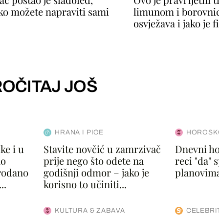
ako možete napraviti sami
limunom i borovni
osvježava i jako je f
OČITAJ JOŠ
HRANA I PIĆE
HOROSK
ke i u
Stavite novčić u zamrzivač
Dnevni ho
no
prije nego što odete na
reci "da"
prodano
godišnji odmor – jako je
planovima
..
korisno to učiniti...
KULTURA & ZABAVA
CELEBRI