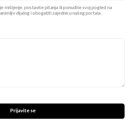
je mišljenje, postavite pitanja ili ponudite svoj pogled na
mljiv dijalog i obogatiti zajednicu našeg portala.
Prijavite se