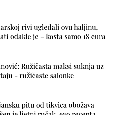
rskoj rivi ugledali ovu haljinu,
ti odakle je – košta samo 18 eura
nović: Ružičasta maksi suknja uz
taju - ružičaste salonke
jansku pitu od tikvica obožava
vršen je ljetni ručak, evo recepta