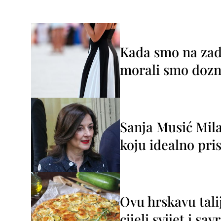
Kada smo na zada
morali smo dozna
Sanja Musić Mila
koju idealno pris
Ovu hrskavu tali
cijeli svijet i sa