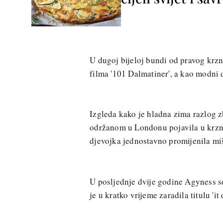
U dugoj bijeloj bundi od pravog krz
filma '101 Dalmatiner', a kao modni 
Izgleda kako je hladna zima razlog 
održanom u Londonu pojavila u krzne
djevojka jednostavno promijenila miš
U posljednje dvije godine Agyness s
je u kratko vrijeme zaradila titulu 'it