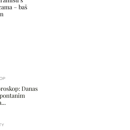
cama – baš
in
OP
roskop: Danas
 spontanim
...
TY