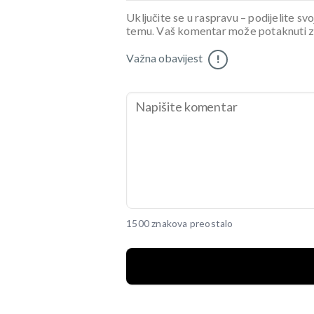
Uključite se u raspravu – podijelite svo
temu. Vaš komentar može potaknuti zani
Važna obavijest
!
1500 znakova preostalo