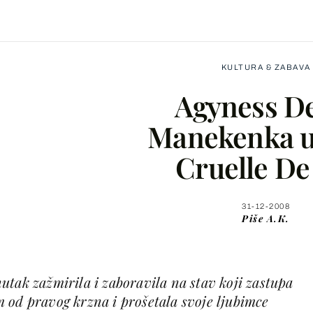
KULTURA & ZABAVA
Agyness D
Manekenka u
Cruelle De 
Facebook
X
31-12-2008
Piše
A.K.
WhatsApp
utak zažmirila i zaboravila na stav koji zastupa
Viber
 od pravog krzna i prošetala svoje ljubimce