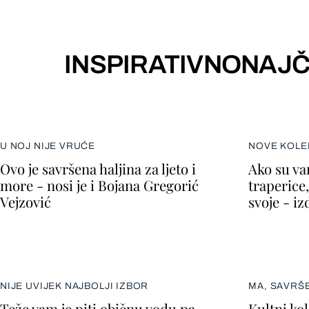
INSPIRATIVNO
NAJČ
U NOJ NIJE VRUĆE
NOVE KOLE
Ovo je savršena haljina za ljeto i
Ako su va
more - nosi je i Bojana Gregorić
traperice,
Vejzović
svoje - i
NIJE UVIJEK NAJBOLJI IZBOR
MA, SAVRŠ
Teže vam je piti običnu vodu pa
Kultni kol