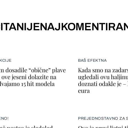
ITANIJE
NAJKOMENTIRAN
KCIJE
BAŠ EFEKTNA
m dosadile “obične” plave
Kada smo na zadars
 ove jeseni dolazite na
ugledali ovu haljin
zdvajamo 15 hit modela
doznati odakle je –
eura
ENO!
PREJEDNOSTAVNO ZA S
ač postao je sladoled,
Ovo je pravi ljetni 