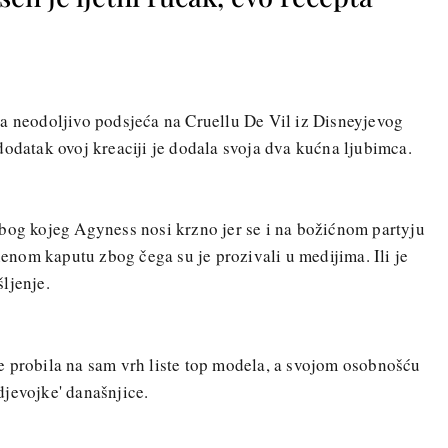
na neodoljivo podsjeća na Cruellu De Vil iz Disneyjevog
dodatak ovoj kreaciji je dodala svoja dva kućna ljubimca.
zbog kojeg Agyness nosi krzno jer se i na božićnom partyju
nom kaputu zbog čega su je prozivali u medijima. Ili je
ljenje.
e probila na sam vrh liste top modela, a svojom osobnošću
 djevojke' današnjice.