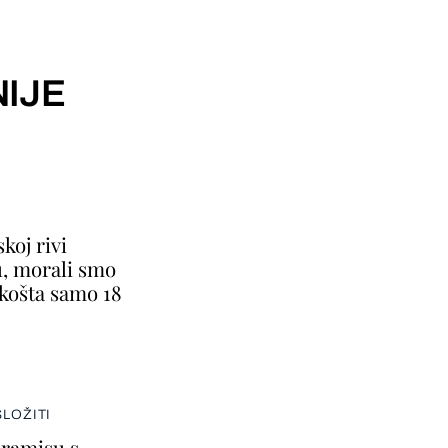
IJE
koj rivi
u, morali smo
 košta samo 18
LOŽITI
tiramisu s