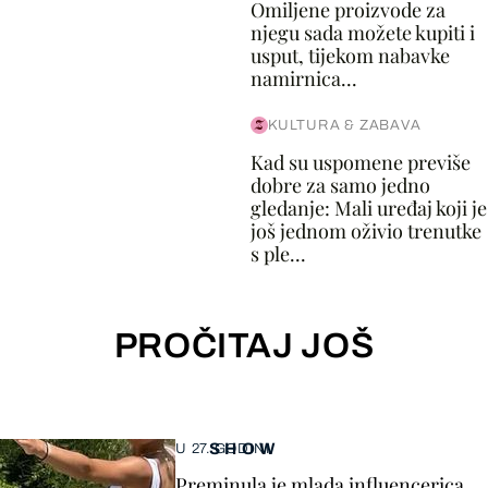
Omiljene proizvode za
njegu sada možete kupiti i
usput, tijekom nabavke
namirnica...
KULTURA & ZABAVA
Kad su uspomene previše
dobre za samo jedno
gledanje: Mali uređaj koji je
još jednom oživio trenutke
s ple...
PROČITAJ JOŠ
SHOW
U 27. GODINI
Preminula je mlada influencerica