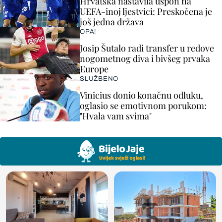
Hrvatska nastavila uspon na
UEFA-inoj ljestvici: Preskočena je
još jedna država
OPA!
Josip Šutalo radi transfer u redove
nogometnog diva i bivšeg prvaka
Europe
SLUŽBENO
Vinicius donio konačnu odluku,
oglasio se emotivnom porukom:
"Hvala vam svima"