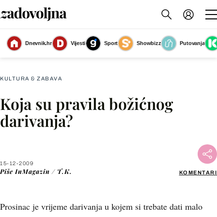
Dnevnik.hr
Vijesti
Sport
Showbizz
Putovanja
Slika nije dostupna
KULTURA & ZABAVA
Koja su pravila božićnog
Facebook
darivanja?
X
15-12-2009
WhatsApp
Piše
InMagazin / T.K.
KOMENTARI
Viber
Prosinac je vrijeme darivanja u kojem si trebate dati malo