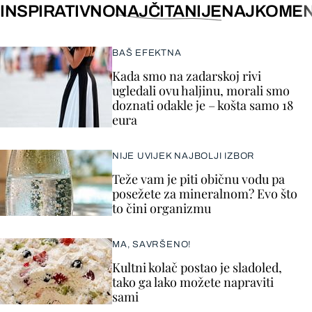
INSPIRATIVNO
NAJČITANIJE
NAJKOMEN
BAŠ EFEKTNA
Kada smo na zadarskoj rivi
ugledali ovu haljinu, morali smo
doznati odakle je – košta samo 18
eura
NIJE UVIJEK NAJBOLJI IZBOR
Teže vam je piti običnu vodu pa
posežete za mineralnom? Evo što
to čini organizmu
MA, SAVRŠENO!
Kultni kolač postao je sladoled,
tako ga lako možete napraviti
sami