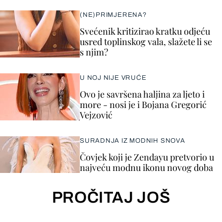
(NE)PRIMJERENA?
Svećenik kritizirao kratku odjeću
usred toplinskog vala, slažete li se
s njim?
U NOJ NIJE VRUĆE
Ovo je savršena haljina za ljeto i
more - nosi je i Bojana Gregorić
Vejzović
SURADNJA IZ MODNIH SNOVA
Čovjek koji je Zendayu pretvorio u
najveću modnu ikonu novog doba
PROČITAJ JOŠ