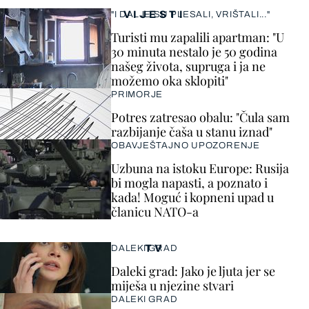
VIJESTI
"I DALJE SU PLESALI, VRIŠTALI..."
Turisti mu zapalili apartman: "U
30 minuta nestalo je 50 godina
našeg života, supruga i ja ne
možemo oka sklopiti"
PRIMORJE
Potres zatresao obalu: "Čula sam
razbijanje čaša u stanu iznad"
OBAVJEŠTAJNO UPOZORENJE
Uzbuna na istoku Europe: Rusija
bi mogla napasti, a poznato i
kada! Moguć i kopneni upad u
članicu NATO-a
TV
DALEKI GRAD
Daleki grad: Jako je ljuta jer se
miješa u njezine stvari
DALEKI GRAD