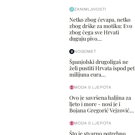
ZANIMLJIVOSTI
Netko zbog ćevapa, netko
zbog drške za motiku: Evo
zbog čega sve Hrvati
duguju pivo...
NOGOMET
Španjolski drugoligaš ne
želi pustiti Hrvata ispod pet
milijuna eura...
MODA & LJEPOTA
Ovo je savršena haljina za
ljeto i more - nosi je i
Bojana Gregorić Vejzović...
MODA & LJEPOTA
Što je stvarno potrebno