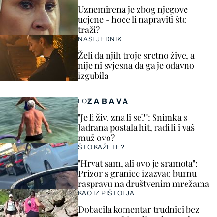
Uznemirena je zbog njegove
ucjene - hoće li napraviti što
traži?
NASLJEDNIK
Želi da njih troje sretno žive, a
nije ni svjesna da ga je odavno
izgubila
ZABAVA
LOL
"Je li živ, zna li se?": Snimka s
Jadrana postala hit, radi li i vaš
muž ovo?
ŠTO KAŽETE?
"Hrvat sam, ali ovo je sramota":
Prizor s granice izazvao burnu
raspravu na društvenim mrežama
KAO IZ PIŠTOLJA
Dobacila komentar trudnici bez