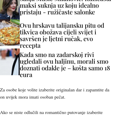
maksi suknja uz koju idealno
pristaju - ružičaste salonke
Ovu hrskavu talijansku pitu od
tikvica obožava cijeli svijet i
savršen je ljetni ručak, evo
recepta
Kada smo na zadarskoj rivi
ugledali ovu haljinu, morali smo
doznati odakle je – košta samo 18
eura
Za osobe koje volite izaberite originalan dar i zapamtite da
on uvijek mora imati osoban pečat.
Ako se niste odlučili na romantično putovanje izaberite