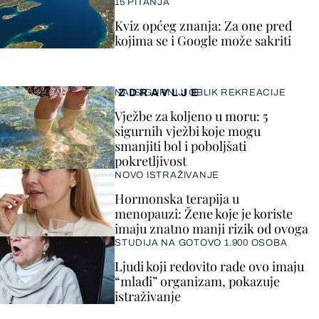
15 PITANJA
Kviz općeg znanja: Za one pred
kojima se i Google može sakriti
ZDRAVLJE
NAJSIGURNIJI OBLIK REKREACIJE
Vježbe za koljeno u moru: 5
sigurnih vježbi koje mogu
smanjiti bol i poboljšati
pokretljivost
NOVO ISTRAŽIVANJE
Hormonska terapija u
menopauzi: Žene koje je koriste
imaju znatno manji rizik od ovoga
STUDIJA NA GOTOVO 1.900 OSOBA
Ljudi koji redovito rade ovo imaju
“mlađi” organizam, pokazuje
istraživanje