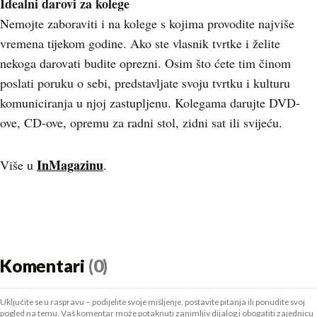
Idealni darovi za kolege
Nemojte zaboraviti i na kolege s kojima provodite najviše
vremena tijekom godine. Ako ste vlasnik tvrtke i želite
nekoga darovati budite oprezni. Osim što ćete tim činom
poslati poruku o sebi, predstavljate svoju tvrtku i kulturu
komuniciranja u njoj zastupljenu. Kolegama darujte DVD-
ove, CD-ove, opremu za radni stol, zidni sat ili svijeću.
InMagazinu
Više u
.
Komentari
(0)
Uključite se u raspravu – podijelite svoje mišljenje, postavite pitanja ili ponudite svoj
pogled na temu. Vaš komentar može potaknuti zanimljiv dijalog i obogatiti zajednicu