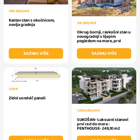
399.000,00 €
Kastav stan s okućnicom,
231.500,00 €
novija gradnja
Okrug Gornji, raskošni stan u
novogradnji s lijepim
pogledom na more, prvi
SAZNAJ VIŠE
SAZNAJ VIŠE
1,00 €
Zidni sendvič paneli
1.090.000,00 €
SUKOŠAN- Luksuzni stanovi
prvi red do mora -
PENTHOUSE- 249,10 m2