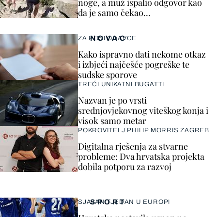
noge, a muž ispalio odgovor kao
da je samo čekao…
NOVAC
ZA POSLODAVCE
Kako ispravno dati nekome otkaz
i izbjeći najčešće pogreške te
sudske sporove
TREĆI UNIKATNI BUGATTI
Nazvan je po vrsti
srednjovjekovnog viteškog konja i
visok samo metar
POKROVITELJ PHILIP MORRIS ZAGREB
Digitalna rješenja za stvarne
probleme: Dva hrvatska projekta
dobila potporu za razvoj
SPORT
SJAJAN TJEDAN U EUROPI