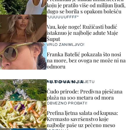
koju je pratilo više od milijun ljudi,
dugo se borila s opakom bolešću
"UUUUUUFFFF"
Vau, koje noge! Ružičasti badić
istaknuo je najbolje adute Maje
Šuput
VRLO ZANIMLJIVO!
Franka Batelić pokazala što nosi
na more, bez ovoga ne može ni na
odmoru
PUTOVANJA
NAJMANJA NA SVIJETU
Čudo prirode: Predivna pješčana
plaža na 100 metara od mora
OBVEZNO PROBATI!
Prefina ljetna salata od kupusa:
Kremasto savršenstvo koje
najbolje paše uz pečeno meso