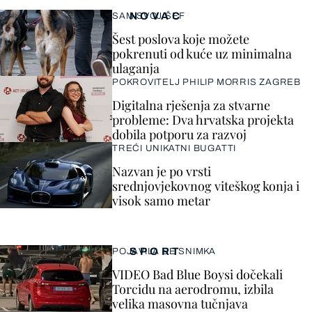
NOVAC
SAM SVOJ ŠEF
Šest poslova koje možete
pokrenuti od kuće uz minimalna
ulaganja
POKROVITELJ PHILIP MORRIS ZAGREB
Digitalna rješenja za stvarne
probleme: Dva hrvatska projekta
dobila potporu za razvoj
TREĆI UNIKATNI BUGATTI
Nazvan je po vrsti
srednjovjekovnog viteškog konja i
visok samo metar
SPORT
POJAVILA SE SNIMKA
VIDEO Bad Blue Boysi dočekali
Torcidu na aerodromu, izbila
velika masovna tučnjava