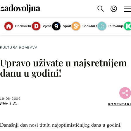
Dnevnik.hr
Vijesti
Sport
Showbizz
Putovanja
Slika nije dostupna
KULTURA & ZABAVA
Upravo uživate u najsretnijem
Facebook
danu u godini!
X
19-06-2009
WhatsApp
Piše
A.K.
KOMENTARI
Viber
Današnji dan nosi titulu najoptimističnijeg dana u godini.