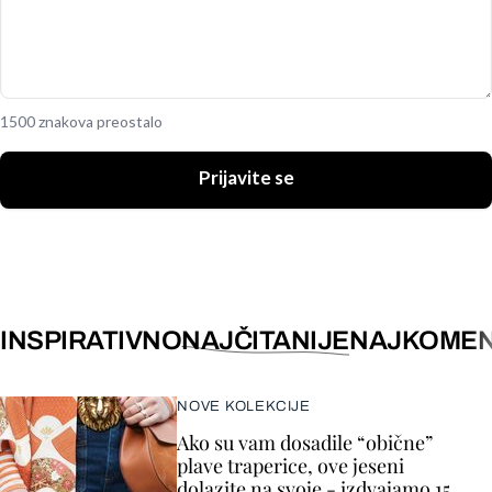
1500 znakova preostalo
Prijavite se
INSPIRATIVNO
NAJČITANIJE
NAJKOMEN
NOVE KOLEKCIJE
Ako su vam dosadile “obične”
plave traperice, ove jeseni
dolazite na svoje - izdvajamo 15