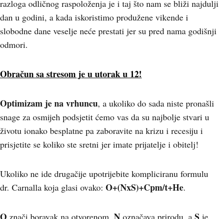
razloga odličnog raspoloženja je i taj što nam se bliži najdulji
dan u godini, a kada iskoristimo produžene vikende i
slobodne dane veselje neće prestati jer su pred nama godišnji
odmori.
Obračun sa stresom je u utorak u 12!
Optimizam je na vrhuncu
, a ukoliko do sada niste pronašli
snage za osmijeh podsjetit ćemo vas da su najbolje stvari u
životu ionako besplatne pa zaboravite na krizu i recesiju i
prisjetite se koliko ste sretni jer imate prijatelje i obitelj!
Ukoliko ne ide drugačije upotrijebite kompliciranu formulu
O+(NxS)+Cpm/t+He
dr. Carnalla koja glasi ovako:
.
O
N
S
znači boravak na otvorenom,
označava prirodu, a
je