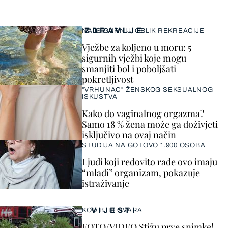
ZDRAVLJE
NAJSIGURNIJI OBLIK REKREACIJE
Vježbe za koljeno u moru: 5
sigurnih vježbi koje mogu
smanjiti bol i poboljšati
pokretljivost
"VRHUNAC" ŽENSKOG SEKSUALNOG
ISKUSTVA
Kako do vaginalnog orgazma?
Samo 18 % žena može ga doživjeti
isključivo na ovaj način
STUDIJA NA GOTOVO 1.900 OSOBA
Ljudi koji redovito rade ovo imaju
“mlađi” organizam, pokazuje
istraživanje
VIJESTI
KOD BJELOVARA
FOTO/VIDEO Stižu prve snimke!