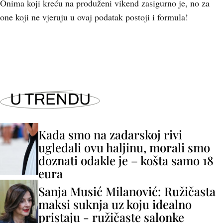
Onima koji kreću na produženi vikend zasigurno je, no za
one koji ne vjeruju u ovaj podatak postoji i formula!
U TRENDU
Kada smo na zadarskoj rivi
ugledali ovu haljinu, morali smo
doznati odakle je – košta samo 18
eura
Sanja Musić Milanović: Ružičasta
maksi suknja uz koju idealno
pristaju - ružičaste salonke