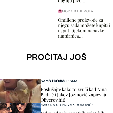
duguju pivo...
MODA & LJEPOTA
Omiljene proizvode za
njegu sada možete kupiti i
usput, tijekom nabavke
namirnica...
PROČITAJ JOŠ
SHOW
SAMO DOBRA PISMA
Poslušajte kako to zvuči kad Nina
Badrić i Jakov Jozinović zapjevaju
Oliverov hit!
"KAO DA SU NOVAK ĐOKOVIĆ"