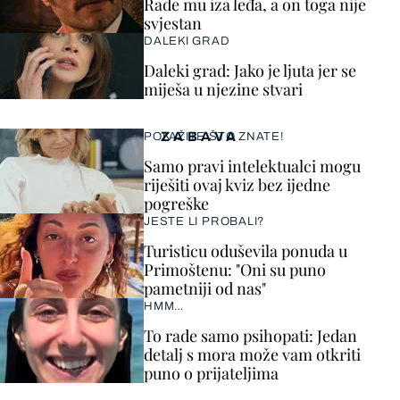
Rade mu iza leđa, a on toga nije
svjestan
DALEKI GRAD
Daleki grad: Jako je ljuta jer se
miješa u njezine stvari
ZABAVA
POKAŽITE ŠTO ZNATE!
Samo pravi intelektualci mogu
riješiti ovaj kviz bez ijedne
pogreške
JESTE LI PROBALI?
Turisticu oduševila ponuda u
Primoštenu: "Oni su puno
pametniji od nas"
HMM…
To rade samo psihopati: Jedan
detalj s mora može vam otkriti
puno o prijateljima