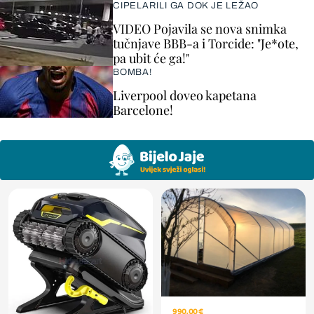
CIPELARILI GA DOK JE LEŽAO
VIDEO Pojavila se nova snimka
tučnjave BBB-a i Torcide: "Je*ote,
pa ubit će ga!"
BOMBA!
Liverpool doveo kapetana
Barcelone!
990,00 €