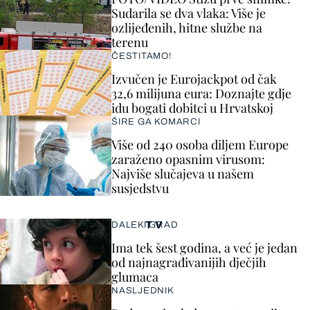
Sudarila se dva vlaka: Više je
ozlijeđenih, hitne službe na
terenu
ČESTITAMO!
Izvučen je Eurojackpot od čak
32,6 milijuna eura: Doznajte gdje
idu bogati dobitci u Hrvatskoj
ŠIRE GA KOMARCI
Više od 240 osoba diljem Europe
zaraženo opasnim virusom:
Najviše slučajeva u našem
susjedstvu
TV
DALEKI GRAD
Ima tek šest godina, a već je jedan
od najnagrađivanijih dječjih
glumaca
NASLJEDNIK