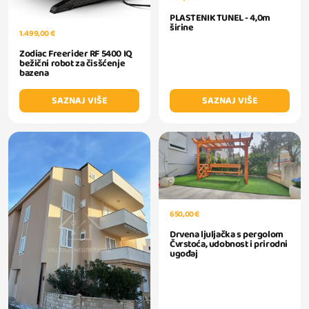
PLASTENIK TUNEL - 4,0m
širine
1.499,00 €
Zodiac Freerider RF 5400 IQ
bežični robot za čisšćenje
bazena
SAZNAJ VIŠE
SAZNAJ VIŠE
650,00 €
Drvena ljuljačka s pergolom
Čvrstoća, udobnost i prirodni
ugođaj