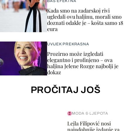
BAŠ EFEKTNA
Kada smo na zadarskoj rivi
ugledali ovu haljinu, morali smo
doznati odakle je – košta samo 18
eura
UVIJEK PREKRASNA
Prozirno može izgledati
elegantno i profinjeno – ova
haljina Jelene Rozge najbolji je
dokaz
PROČITAJ JOŠ
MODA & LJEPOTA
Lejla Filipović nosi
najudobnije izdanje za