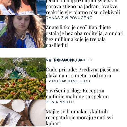
Jedan od najpoznatijih svjetskih
parova stigao na Jadran, ovakve
reakcije vjerojatno nisu očekivali
DANAS ŽIVI POVUČENO
Znate li tko je ovo? Kao dijete
ostala je bez oba roditelja, a onda i
bez milijuna koje je trebala
naslijediti
PUTOVANJA
NAJMANJA NA SVIJETU
Čudo prirode: Predivna pješčana
plaža na 100 metara od mora
UZ RUČAK ILI VEČERU
Savršeni prilog: Recept za
najfinije mahune sa špekom
BON APPETIT!
Majke svih umaka: 5 kultnih
recepata koje moraju znati svi
kuhari