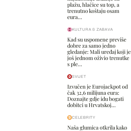
plažu, hlačice su top, a
trenutno koštaju osam
eura...
KULTURA & ZABAVA
Kad su uspomene previše
dobre za samo jedno
gledanje: Mali uređaj koji je
još jednom oživio trenutke
s ple...
SVIJET
Izvučen je Eurojackpot od
čak 32,6 milijuna eura:
Doznajte gdje idu bogati
dobitci u Hrvatskoj...
CELEBRITY
Naša glumica otkrila kako