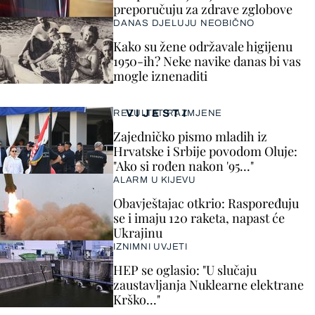
preporučuju za zdrave zglobove
DANAS DJELUJU NEOBIČNO
Kako su žene održavale higijenu
1950-ih? Neke navike danas bi vas
mogle iznenaditi
VIJESTI
REZULTAT RAZMJENE
Zajedničko pismo mladih iz
Hrvatske i Srbije povodom Oluje:
"Ako si rođen nakon '95..."
ALARM U KIJEVU
Obavještajac otkrio: Raspoređuju
se i imaju 120 raketa, napast će
Ukrajinu
IZNIMNI UVJETI
HEP se oglasio: "U slučaju
zaustavljanja Nuklearne elektrane
Krško..."