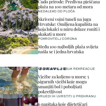
Čudo prirode: Predivna pješčana
plaža na 100 metara od mora
NEDALEKO OD PLOČA
Skriveni vojni tuneli na jugu
Hrvatske: Omiljena kupališta na
koja lokalci u miru dolaze roniti i
skakati u more
POKROVITELJ CORONA
Među 100 najboljih plaža svijeta
našla se i jedna hrvatska
ZDRAVLJE
NAJSIGURNIJI OBLIK REKREACIJE
Vježbe za koljeno u moru: 5
sigurnih vježbi koje mogu
smanjiti bol i poboljšati
pokretljivost
VRIJEDI IH UVRSTITI U PREHRANU
6 napitaka koje dijetetičari