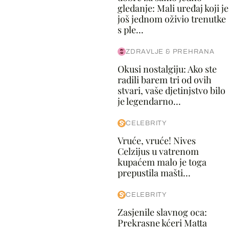
gledanje: Mali uređaj koji je
još jednom oživio trenutke
s ple...
ZDRAVLJE & PREHRANA
Okusi nostalgiju: Ako ste
radili barem tri od ovih
stvari, vaše djetinjstvo bilo
je legendarno...
CELEBRITY
Vruće, vruće! Nives
Celzijus u vatrenom
kupaćem malo je toga
prepustila mašti...
CELEBRITY
Zasjenile slavnog oca:
Prekrasne kćeri Matta