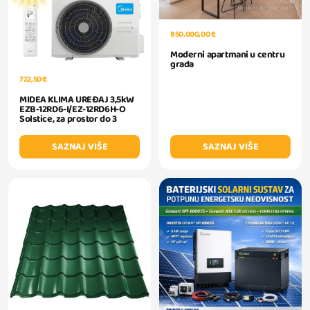
850.000,00 €
Moderni apartmani u centru
grada
722,50 €
MIDEA KLIMA UREĐAJ 3,5kW
EZB-12RD6-I/EZ-12RD6H-O
Solstice, za prostor do 3
SAZNAJ VIŠE
SAZNAJ VIŠE