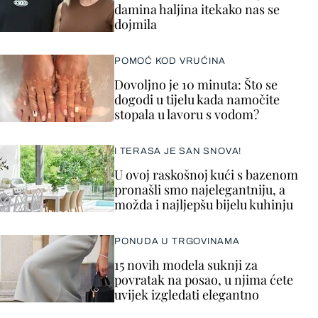
damina haljina itekako nas se
dojmila
POMOĆ KOD VRUĆINA
Dovoljno je 10 minuta: Što se
dogodi u tijelu kada namočite
stopala u lavoru s vodom?
I TERASA JE SAN SNOVA!
U ovoj raskošnoj kući s bazenom
pronašli smo najelegantniju, a
možda i najljepšu bijelu kuhinju
PONUDA U TRGOVINAMA
15 novih modela suknji za
povratak na posao, u njima ćete
uvijek izgledati elegantno