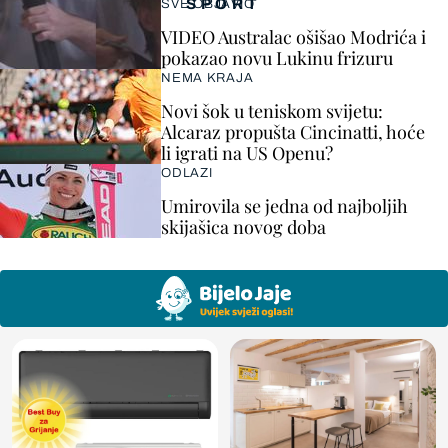
SPORT
SVE OBJAVIO
VIDEO Australac ošišao Modrića i
pokazao novu Lukinu frizuru
NEMA KRAJA
Novi šok u teniskom svijetu:
Alcaraz propušta Cincinatti, hoće
li igrati na US Openu?
ODLAZI
Umirovila se jedna od najboljih
skijašica novog doba