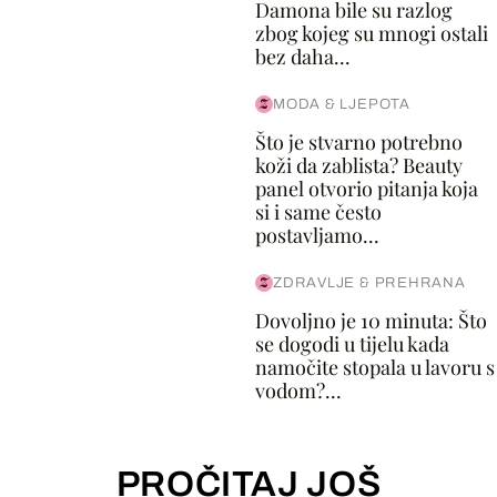
Damona bile su razlog
zbog kojeg su mnogi ostali
bez daha...
MODA & LJEPOTA
Što je stvarno potrebno
koži da zablista? Beauty
panel otvorio pitanja koja
si i same često
postavljamo...
ZDRAVLJE & PREHRANA
Dovoljno je 10 minuta: Što
se dogodi u tijelu kada
namočite stopala u lavoru s
vodom?...
PROČITAJ JOŠ