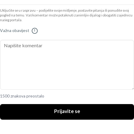
Uključite se u raspravu – podijelite svoje mišljenje, postavite pitanja ili ponudite svoj
pogled na temu. Vaš komentar može potaknuti zanimljiv dijalog i obogatiti zajednicu
našeg portala.
Važna obavijest
!
1500 znakova preostalo
Prijavite se