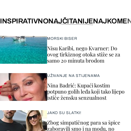
INSPIRATIVNO
NAJČITANIJE
NAJKOMEN
MORSKI BISER
Nisu Karibi, nego Kvarner: Do
ovog tirkiznog otoka stiže se za
samo 20 minuta brodom
UŽIVANJE NA STIJENAMA
Nina Badrić: Kupaći kostim
potpuno golih leđa koji tako lijepo
ističe žensku senzualnost
JAKO SU SLATKI!
Zbog simpatičnog para sa špice
zaboravili smo i na modu, no