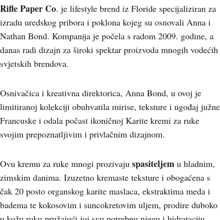
Rifle Paper Co
. je lifestyle brend iz Floride specijaliziran za
izradu uredskog pribora i poklona kojeg su osnovali Anna i
Nathan Bond. Kompanija je počela s radom 2009. godine, a
danas radi dizajn za široki spektar proizvoda mnogih vodećih
svjetskih brendova.
Osnivačica i kreativna direktorica, Anna Bond, u ovoj je
limitiranoj kolekciji obuhvatila mirise, teksture i ugođaj južne
Francuske i odala počast ikoničnoj Karite kremi za ruke
svojim prepoznatljivim i privlačnim dizajnom.
spasiteljem
Ovu kremu za ruke mnogi prozivaju
u hladnim,
zimskim danima. Izuzetno kremaste teksture i obogaćena s
čak 20 posto organskog karite maslaca, ekstraktima meda i
badema te kokosovim i suncokretovim uljem, prodire duboko
u kožu ruku pružajući joj svu potrebnu njegu i hidrataciju.