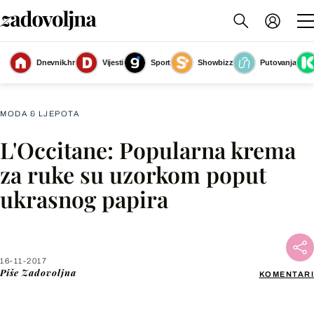
Dnevnik.hr
Vijesti
Sport
Showbizz
Putovanja
Limitirano izdanje poznate L\'Occitane kreme za ruke
(Foto: Zadovoljna.hr)
MODA & LJEPOTA
L'Occitane: Popularna krema
Facebook
za ruke su uzorkom poput
ukrasnog papira
X
WhatsApp
16-11-2017
Piše
Zadovoljna
KOMENTARI
Viber