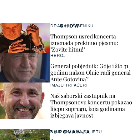
SHOW
DRAMA U ŠIBENIKU
Thompson usred koncerta
iznenada prekinuo pjesmu:
"Zovite hitnu!"
HEROJ
General pobjednik: Gdje i što 31
godinu nakon Oluje radi general
Ante Gotovina?
IMAJU TRI KĆERI
Naš saborski zastupnik na
Thompsonovu koncertu pokazao
lijepu suprugu, koja godinama
izbjegava javnost
PUTOVANJA
NAJMANJA NA SVIJETU