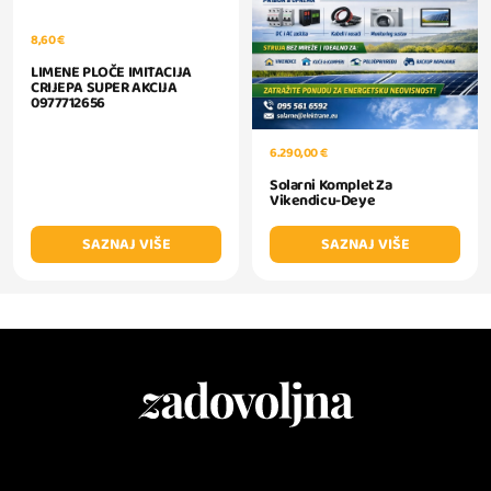
8,60 €
LIMENE PLOČE IMITACIJA
CRIJEPA SUPER AKCIJA
0977712656
6.290,00 €
Solarni Komplet Za
Vikendicu-Deye
SAZNAJ VIŠE
SAZNAJ VIŠE