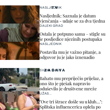
TV
NASLJEDNIK
Nasljednik: Saznala je datum
vjenčanja - udaje se za dva tjedna
DALEKI GRAD
Ostala je potpuno sama – stigle su
je posljedice njezinih postupaka
NASLJEDNIK
Postavila mu je važno pitanje, a
odgovor ju je jako iznenadio
ZABAVA
SVAKA ČAST
Bahato mu prepriječio prijelaz, a
ono što je pješak napravio
oduševilo je društvene mreže
UŽAS…
"Ove tri štrace došle su u klub…":
Splitska influencerica oplela po