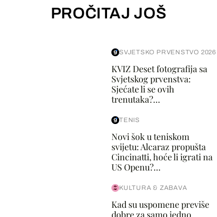
PROČITAJ JOŠ
SVJETSKO PRVENSTVO 2026
KVIZ Deset fotografija sa
Svjetskog prvenstva:
Sjećate li se ovih
trenutaka?...
TENIS
Novi šok u teniskom
svijetu: Alcaraz propušta
Cincinatti, hoće li igrati na
US Openu?...
KULTURA & ZABAVA
Kad su uspomene previše
dobre za samo jedno