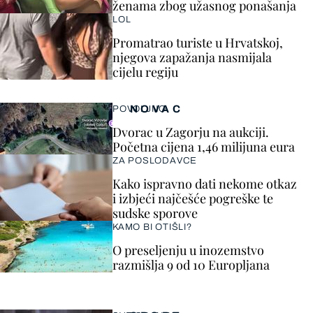
ženama zbog užasnog ponašanja
LOL
Promatrao turiste u Hrvatskoj,
njegova zapažanja nasmijala
cijelu regiju
NOVAC
POVOLJNO
Dvorac u Zagorju na aukciji.
Početna cijena 1,46 milijuna eura
ZA POSLODAVCE
Kako ispravno dati nekome otkaz
i izbjeći najčešće pogreške te
sudske sporove
KAMO BI OTIŠLI?
O preseljenju u inozemstvo
razmišlja 9 od 10 Europljana