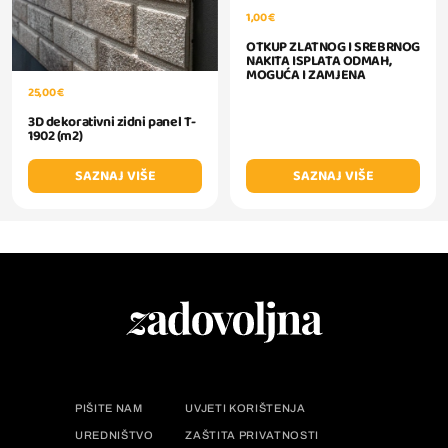
1,00 €
OTKUP ZLATNOG I SREBRNOG
NAKITA ISPLATA ODMAH,
MOGUĆA I ZAMJENA
25,00 €
3D dekorativni zidni panel T-
1902 (m2)
SAZNAJ VIŠE
SAZNAJ VIŠE
PIŠITE NAM
UVJETI KORIŠTENJA
UREDNIŠTVO
ZAŠTITA PRIVATNOSTI