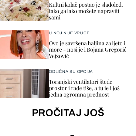
Kultni kolač postao je sladoled,
tako ga lako možete napraviti
sami
U NOJ NIJE VRUĆE
Ovo je savršena haljina za ljeto i
more - nosi je i Bojana Gregorić
Vejzović
ODLIČNA SU OPCIJA
Toranjski ventilatori štede
prostor i rade tiše, a tu je i još
jedna ogromna prednost
PROČITAJ JOŠ