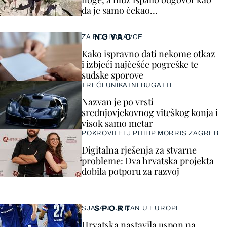
da je samo čekao…
NOVAC
ZA POSLODAVCE
Kako ispravno dati nekome otkaz
i izbjeći najčešće pogreške te
sudske sporove
TREĆI UNIKATNI BUGATTI
Nazvan je po vrsti
srednjovjekovnog viteškog konja i
visok samo metar
POKROVITELJ PHILIP MORRIS ZAGREB
Digitalna rješenja za stvarne
probleme: Dva hrvatska projekta
dobila potporu za razvoj
SPORT
SJAJAN TJEDAN U EUROPI
Hrvatska nastavila uspon na