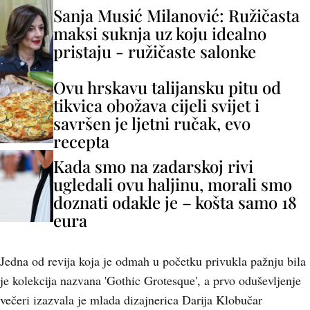
Sanja Musić Milanović: Ružičasta
maksi suknja uz koju idealno
pristaju - ružičaste salonke
Ovu hrskavu talijansku pitu od
tikvica obožava cijeli svijet i
savršen je ljetni ručak, evo
recepta
Kada smo na zadarskoj rivi
ugledali ovu haljinu, morali smo
doznati odakle je – košta samo 18
eura
Jedna od revija koja je odmah u početku privukla pažnju bila
je kolekcija nazvana 'Gothic Grotesque', a prvo oduševljenje
večeri izazvala je mlada dizajnerica Darija Klobučar