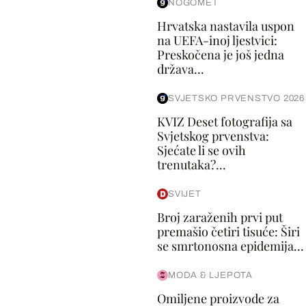
NOGOMET
Hrvatska nastavila uspon
na UEFA-inoj ljestvici:
Preskočena je još jedna
država...
SVJETSKO PRVENSTVO 2026
KVIZ Deset fotografija sa
Svjetskog prvenstva:
Sjećate li se ovih
trenutaka?...
SVIJET
Broj zaraženih prvi put
premašio četiri tisuće: Širi
se smrtonosna epidemija...
MODA & LJEPOTA
Omiljene proizvode za