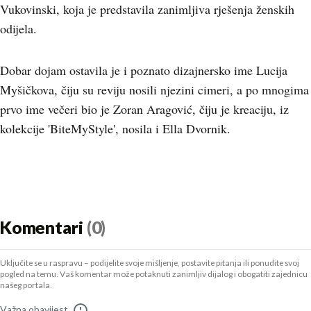
Vukovinski, koja je predstavila zanimljiva rješenja ženskih
odijela.
Dobar dojam ostavila je i poznato dizajnersko ime Lucija
Myšičkova, čiju su reviju nosili njezini cimeri, a po mnogima
prvo ime večeri bio je Zoran Aragović, čiju je kreaciju, iz
kolekcije 'BiteMyStyle', nosila i Ella Dvornik.
Komentari
(0)
Uključite se u raspravu – podijelite svoje mišljenje, postavite pitanja ili ponudite svoj
pogled na temu. Vaš komentar može potaknuti zanimljiv dijalog i obogatiti zajednicu
našeg portala.
Važna obavijest
!