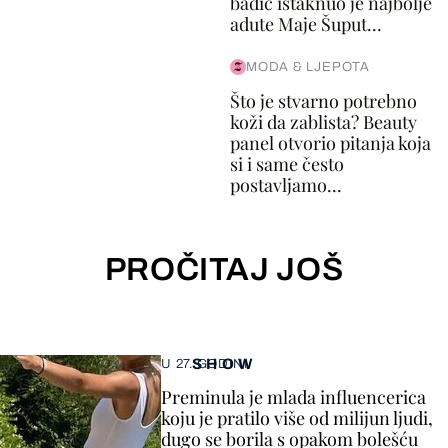
badić istaknuo je najbolje
adute Maje Šuput...
MODA & LJEPOTA
Što je stvarno potrebno
koži da zablista? Beauty
panel otvorio pitanja koja
si i same često
postavljamo...
PROČITAJ JOŠ
SHOW
U 27. GODINI
Preminula je mlada influencerica
koju je pratilo više od milijun ljudi,
dugo se borila s opakom bolešću