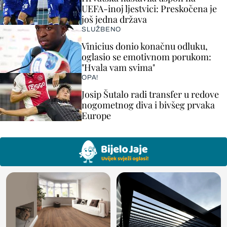
UEFA-inoj ljestvici: Preskočena je
još jedna država
SLUŽBENO
Vinicius donio konačnu odluku,
oglasio se emotivnom porukom:
"Hvala vam svima"
OPA!
Josip Šutalo radi transfer u redove
nogometnog diva i bivšeg prvaka
Europe