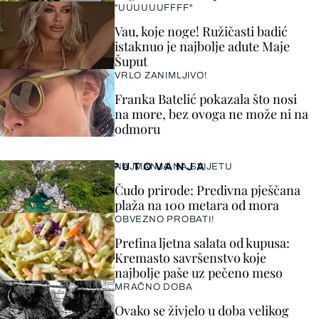
"UUUUUUFFFF"
Vau, koje noge! Ružičasti badić
istaknuo je najbolje adute Maje
Šuput
VRLO ZANIMLJIVO!
Franka Batelić pokazala što nosi
na more, bez ovoga ne može ni na
odmoru
PUTOVANJA
NAJMANJA NA SVIJETU
Čudo prirode: Predivna pješčana
plaža na 100 metara od mora
OBVEZNO PROBATI!
Prefina ljetna salata od kupusa:
Kremasto savršenstvo koje
najbolje paše uz pečeno meso
MRAČNO DOBA
Ovako se živjelo u doba velikog