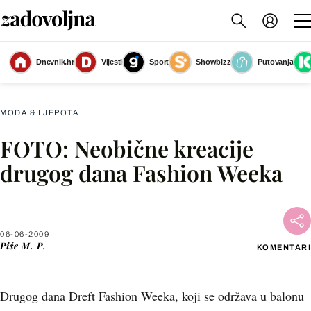
Dnevnik.hr
Vijesti
Sport
Showbizz
Putovanja
Slika nije dostupna
MODA & LJEPOTA
FOTO: Neobične kreacije
Facebook
drugog dana Fashion Weeka
X
06-06-2009
WhatsApp
Piše
M. P.
KOMENTARI
Viber
Drugog dana Dreft Fashion Weeka, koji se održava u balonu