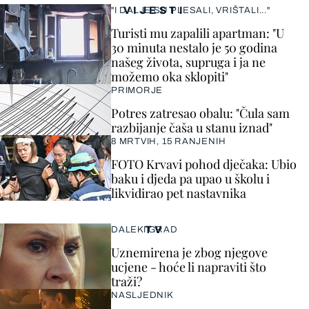
VIJESTI
"I DALJE SU PLESALI, VRIŠTALI..."
Turisti mu zapalili apartman: "U
30 minuta nestalo je 50 godina
našeg života, supruga i ja ne
možemo oka sklopiti"
PRIMORJE
Potres zatresao obalu: "Čula sam
razbijanje čaša u stanu iznad"
8 MRTVIH, 15 RANJENIH
FOTO Krvavi pohod dječaka: Ubio
baku i djeda pa upao u školu i
likvidirao pet nastavnika
TV
DALEKI GRAD
Uznemirena je zbog njegove
ucjene - hoće li napraviti što
traži?
NASLJEDNIK