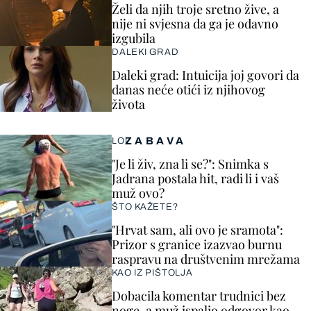
Želi da njih troje sretno žive, a
nije ni svjesna da ga je odavno
izgubila
DALEKI GRAD
Daleki grad: Intuicija joj govori da
danas neće otići iz njihovog
života
ZABAVA
LOL
"Je li živ, zna li se?": Snimka s
Jadrana postala hit, radi li i vaš
muž ovo?
ŠTO KAŽETE?
"Hrvat sam, ali ovo je sramota":
Prizor s granice izazvao burnu
raspravu na društvenim mrežama
KAO IZ PIŠTOLJA
Dobacila komentar trudnici bez
noge, a muž ispalio odgovor kao