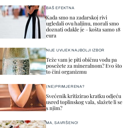
BAŠ EFEKTNA
Kada smo na zadarskoj rivi
ugledali ovu haljinu, morali smo
doznati odakle je – košta samo 18
eura
NIJE UVIJEK NAJBOLJI IZBOR
Teže vam je piti običnu vodu pa
posežete za mineralnom? Evo što
to čini organizmu
(NE)PRIMJERENA?
Svećenik kritizirao kratku odjeću
usred toplinskog vala, slažete li se
s njim?
MA, SAVRŠENO!