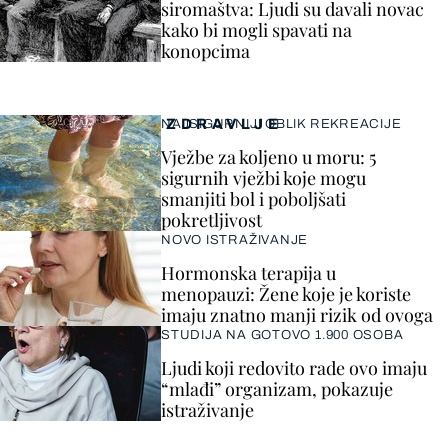
siromaštva: Ljudi su davali novac
kako bi mogli spavati na
konopcima
ZDRAVLJE
NAJSIGURNIJI OBLIK REKREACIJE
Vježbe za koljeno u moru: 5
sigurnih vježbi koje mogu
smanjiti bol i poboljšati
pokretljivost
NOVO ISTRAŽIVANJE
Hormonska terapija u
menopauzi: Žene koje je koriste
imaju znatno manji rizik od ovoga
STUDIJA NA GOTOVO 1.900 OSOBA
Ljudi koji redovito rade ovo imaju
“mlađi” organizam, pokazuje
istraživanje