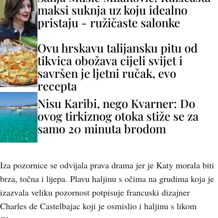
maksi suknja uz koju idealno
pristaju - ružičaste salonke
Ovu hrskavu talijansku pitu od
tikvica obožava cijeli svijet i
savršen je ljetni ručak, evo
recepta
Nisu Karibi, nego Kvarner: Do
ovog tirkiznog otoka stiže se za
samo 20 minuta brodom
Iza pozornice se odvijala prava drama jer je Katy morala biti
brza, točna i lijepa. Plavu haljinu s očima na grudima koja je
izazvala veliku pozornost potpisuje francuski dizajner
Charles de Castelbajac koji je osmislio i haljinu s likom