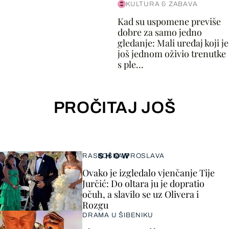
KULTURA & ZABAVA
Kad su uspomene previše
dobre za samo jedno
gledanje: Mali uređaj koji je
još jednom oživio trenutke
s ple...
PROČITAJ JOŠ
SHOW
RASKOŠNA PROSLAVA
Ovako je izgledalo vjenčanje Tije
Jurčić: Do oltara ju je dopratio
očuh, a slavilo se uz Olivera i
Rozgu
DRAMA U ŠIBENIKU