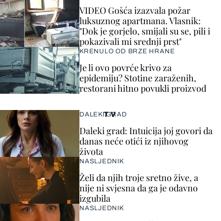
VIDEO Gošća izazvala požar
luksuznog apartmana. Vlasnik:
"Dok je gorjelo, smijali su se, pili i
pokazivali mi srednji prst"
KRENULO OD BRZE HRANE
Je li ovo povrće krivo za
epidemiju? Stotine zaraženih,
restorani hitno povukli proizvod
TV
DALEKI GRAD
Daleki grad: Intuicija joj govori da
danas neće otići iz njihovog
života
NASLJEDNIK
Želi da njih troje sretno žive, a
nije ni svjesna da ga je odavno
izgubila
NASLJEDNIK