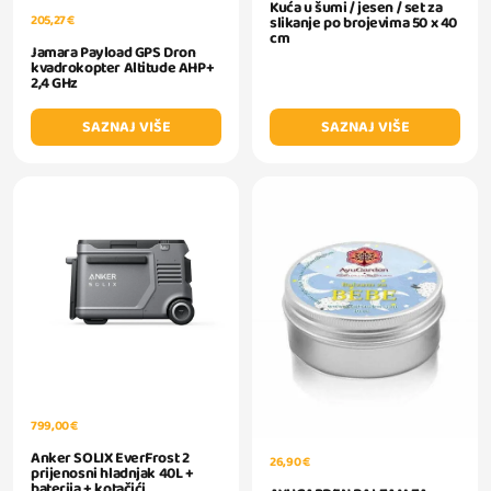
Kuća u šumi / jesen / set za
205,27 €
slikanje po brojevima 50 x 40
cm
Jamara Payload GPS Dron
kvadrokopter Altitude AHP+
2,4 GHz
SAZNAJ VIŠE
SAZNAJ VIŠE
799,00 €
Anker SOLIX EverFrost 2
26,90 €
prijenosni hladnjak 40L +
baterija + kotačići