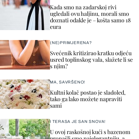
Kada smo na zadarskoj rivi
ugledali ovu haljinu, morali smo
doznati odakle je – košta samo 18
eura
(NE)PRIMJERENA?
Svećenik kritizirao kratku odjeću
usred toplinskog vala, slažete li se
s njim?
MA, SAVRŠENO!
Kultni kolač postao je sladoled,
tako ga lako možete napraviti
sami
I TERASA JE SAN SNOVA!
U ovoj raskošnoj kući s bazenom
pronašli smo najelegantniju, a