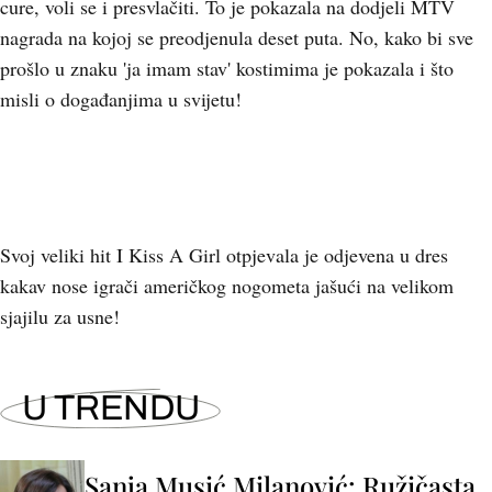
cure, voli se i presvlačiti. To je pokazala na dodjeli MTV
nagrada na kojoj se preodjenula deset puta. No, kako bi sve
prošlo u znaku 'ja imam stav' kostimima je pokazala i što
misli o događanjima u svijetu!
Svoj veliki hit I Kiss A Girl otpjevala je odjevena u dres
kakav nose igrači američkog nogometa jašući na velikom
sjajilu za usne!
U TRENDU
Sanja Musić Milanović: Ružičasta