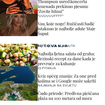
Thompson usred koncerta
iznenada prekinuo pjesmu:
"Zovite hitnu!"
"UUUUUUFFFF"
Vau, koje noge! Ružičasti badić
istaknuo je najbolje adute Maje
Šuput
PUTOVANJA
GOTOVO ZA 15 MINUTA
Najbolja ljetna salata od graha:
Brzinski recept za dane kada je
prevruće za kuhanje
15 PITANJA
Kviz općeg znanja: Za one pred
kojima se i Google može sakriti
NAJMANJA NA SVIJETU
Čudo prirode: Predivna pješčana
plaža na 100 metara od mora