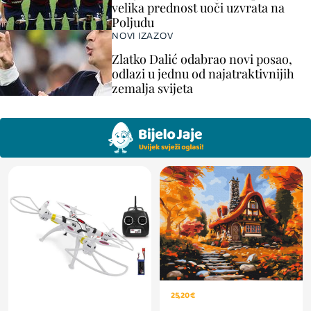
velika prednost uoči uzvrata na
Poljudu
NOVI IZAZOV
Zlatko Dalić odabrao novi posao,
odlazi u jednu od najatraktivnijih
zemalja svijeta
25,20 €