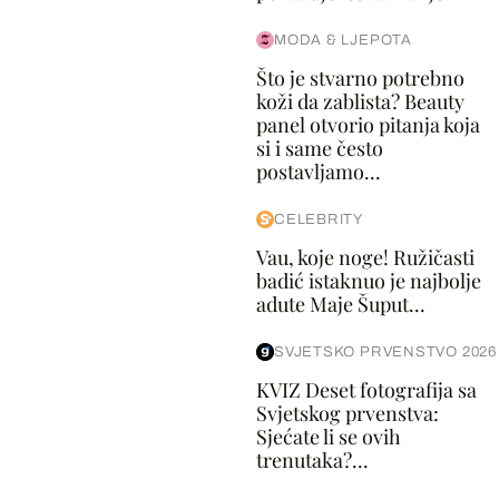
MODA & LJEPOTA
Što je stvarno potrebno
koži da zablista? Beauty
panel otvorio pitanja koja
si i same često
postavljamo...
CELEBRITY
Vau, koje noge! Ružičasti
badić istaknuo je najbolje
adute Maje Šuput...
SVJETSKO PRVENSTVO 2026
KVIZ Deset fotografija sa
Svjetskog prvenstva:
Sjećate li se ovih
trenutaka?...