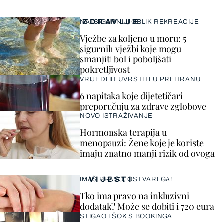
ZDRAVLJE
NAJSIGURNIJI OBLIK REKREACIJE
Vježbe za koljeno u moru: 5
sigurnih vježbi koje mogu
smanjiti bol i poboljšati
pokretljivost
VRIJEDI IH UVRSTITI U PREHRANU
6 napitaka koje dijetetičari
preporučuju za zdrave zglobove
NOVO ISTRAŽIVANJE
Hormonska terapija u
menopauzi: Žene koje je koriste
imaju znatno manji rizik od ovoga
VIJESTI
IMAŠ PRAVO, OSTVARI GA!
Tko ima pravo na inkluzivni
dodatak? Može se dobiti i 720 eura
STIGAO I ŠOK S BOOKINGA