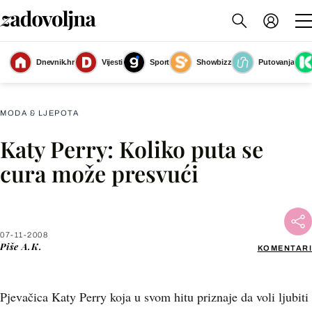
Dnevnik.hr
Vijesti
Sport
Showbizz
Putovanja
Slika nije dostupna
MODA & LJEPOTA
Katy Perry: Koliko puta se
Facebook
cura može presvući
X
07-11-2008
WhatsApp
Piše
A.K.
KOMENTARI
Viber
Pjevačica Katy Perry koja u svom hitu priznaje da voli ljubiti