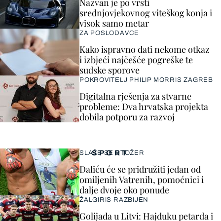
Nazvan je po vrsti
srednjovjekovnog viteškog konja i
visok samo metar
ZA POSLODAVCE
Kako ispravno dati nekome otkaz
i izbjeći najčešće pogreške te
sudske sporove
POKROVITELJ PHILIP MORRIS ZAGREB
Digitalna rješenja za stvarne
probleme: Dva hrvatska projekta
dobila potporu za razvoj
SPORT
SLAŽE SE STOŽER
Daliću će se pridružiti jedan od
omiljenih Vatrenih, pomoćnici i
dalje dvoje oko ponude
ŽALGIRIS RAZBIJEN
Golijada u Litvi: Hajduku petarda i