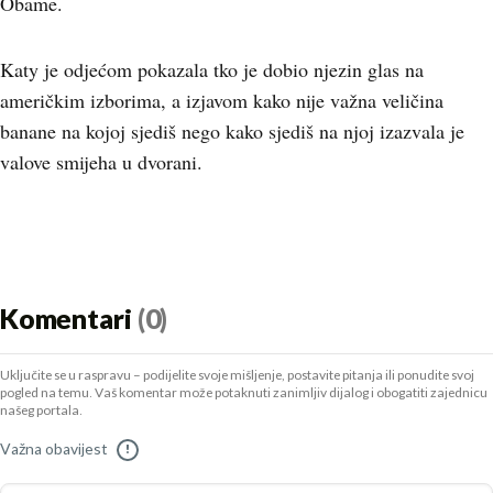
Obame.
Katy je odjećom pokazala tko je dobio njezin glas na
američkim izborima, a izjavom kako nije važna veličina
banane na kojoj sjediš nego kako sjediš na njoj izazvala je
valove smijeha u dvorani.
Komentari
(0)
Uključite se u raspravu – podijelite svoje mišljenje, postavite pitanja ili ponudite svoj
pogled na temu. Vaš komentar može potaknuti zanimljiv dijalog i obogatiti zajednicu
našeg portala.
Važna obavijest
!