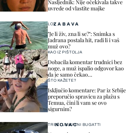
Nasljednik: Nije očekivala takve
uvrede od vlastite majke
ZABAVA
LOL
"Je li živ, zna li se?": Snimka s
Jadrana postala hit, radi li i vaš
muž ovo?
KAO IZ PIŠTOLJA
Dobacila komentar trudnici bez
noge, a muž ispalio odgovor kao
da je samo čekao…
ŠTO KAŽETE?
Isključio komentare: Par iz Srbije
preporučio spravicu za plažu s
Temua, čini li vam se ovo
sigurnim?
NOVAC
TREĆI UNIKATNI BUGATTI