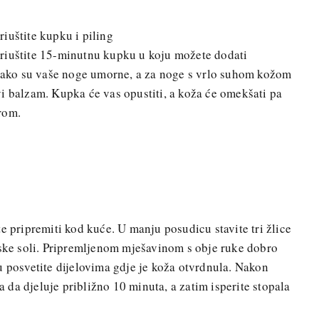
iuštite kupku i piling
riuštite 15-minutnu kupku u koju možete dodati
na ako su vaše noge umorne, a za noge s vrlo suhom kožom
i balzam. Kupka će vas opustiti, a koža će omekšati pa
rom.
e pripremiti kod kuće. U manju posudicu stavite tri žlice
rske soli. Pripremljenom mješavinom s obje ruke dobro
u posvetite dijelovima gdje je koža otvrdnula. Nakon
da djeluje približno 10 minuta, a zatim isperite stopala