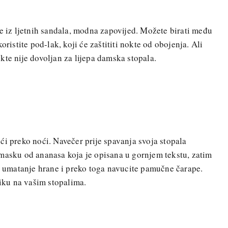
re iz ljetnih sandala, modna zapovijed. Možete birati među
oristite pod-lak, koji će zaštititi nokte od obojenja. Ali
kte nije dovoljan za lijepa damska stopala.
ći preko noći. Navečer prije spavanja svoja stopala
masku od ananasa koja je opisana u gornjem tekstu, zatim
za umatanje hrane i preko toga navucite pamučne čarape.
liku na vašim stopalima.