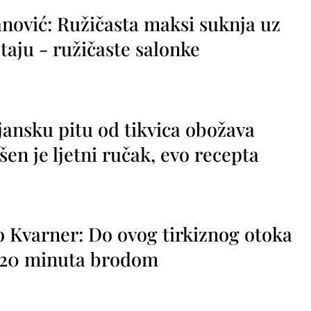
nović: Ružičasta maksi suknja uz
taju - ružičaste salonke
jansku pitu od tikvica obožava
vršen je ljetni ručak, evo recepta
o Kvarner: Do ovog tirkiznog otoka
o 20 minuta brodom