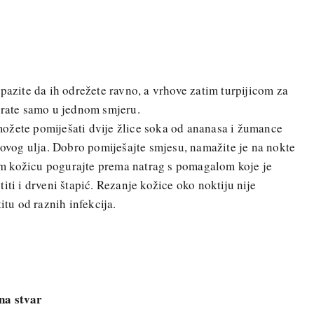
pazite da ih odrežete ravno, a vrhove zatim turpijicom za
orate samo u jednom smjeru.
ožete pomiješati dvije žlice soka od ananasa i žumance
inovog ulja. Dobro pomiješajte smjesu, namažite je na nokte
atim kožicu pogurajte prema natrag s pomagalom koje je
iti i drveni štapić. Rezanje kožice oko noktiju nije
titu od raznih infekcija.
na stvar