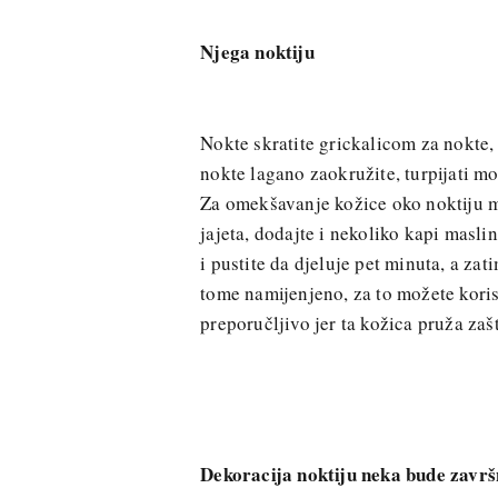
Njega noktiju
Nokte skratite grickalicom za nokte, 
nokte lagano zaokružite, turpijati m
Za omekšavanje kožice oko noktiju m
jajeta, dodajte i nekoliko kapi masl
i pustite da djeluje pet minuta, a z
tome namijenjeno, za to možete korist
preporučljivo jer ta kožica pruža zaš
Dekoracija noktiju neka bude završ