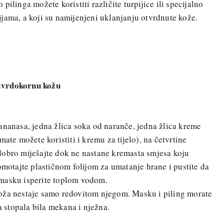
ilinga možete koristiti različite turpijice ili specijalno
jama, a koji su namijenjeni uklanjanju otvrdnute kože.
tvrdokornu kožu
ananasa, jedna žlica soka od naranče, jedna žlica kreme
ate možete koristiti i kremu za tijelo), na četvrtine
dobro miješajte dok ne nastane kremasta smjesa koju
omotajte plastičnom folijom za umatanje hrane i pustite da
 masku isperite toplom vodom.
oža nestaje samo redovitom njegom. Masku i piling morate
ša stopala bila mekana i nježna.