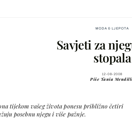
MODA & LJEPOTA
Savjeti za nje
stopala
Facebook
12-08-2008
Piše
Tania Mendill
X
 ona tijekom vašeg života ponesu približno četiri
WhatsApp
užuju posebnu njegu i više pažnje.
Viber