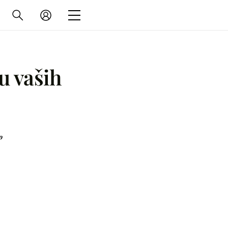
gu vaših
o