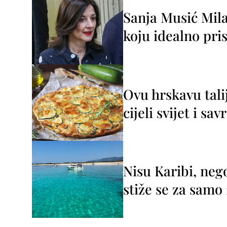
Sanja Musić Mila
koju idealno pris
Ovu hrskavu tali
cijeli svijet i sa
Nisu Karibi, neg
stiže se za sam