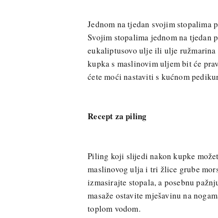
Jednom na tjedan svojim stopalima pr
Svojim stopalima jednom na tjedan p
eukaliptusovo ulje ili ulje ružmari
kupka s maslinovim uljem bit će prav
ćete moći nastaviti s kućnom pediku
Recept za piling
Piling koji slijedi nakon kupke možet
maslinovog ulja i tri žlice grube mo
izmasirajte stopala, a posebnu pažnj
masaže ostavite mješavinu na nogama 
toplom vodom.