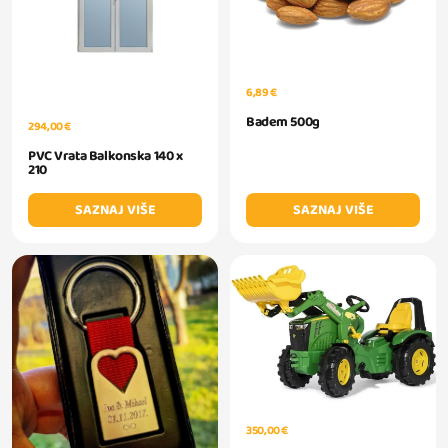
6,89 €
Badem 500g
294,00 €
PVC Vrata Balkonska 140 x
210
SAZNAJ VIŠE
SAZNAJ VIŠE
350,00 €