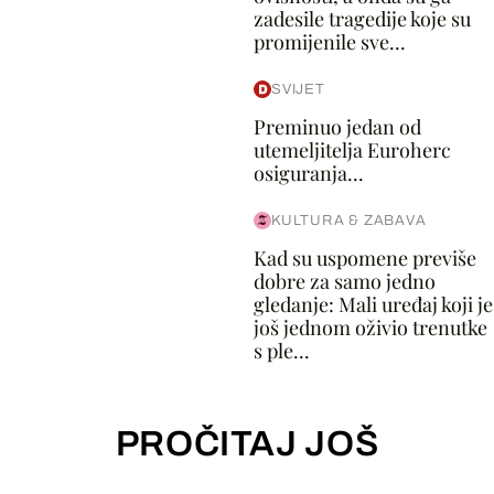
zadesile tragedije koje su
promijenile sve...
SVIJET
Preminuo jedan od
utemeljitelja Euroherc
osiguranja...
KULTURA & ZABAVA
Kad su uspomene previše
dobre za samo jedno
gledanje: Mali uređaj koji je
još jednom oživio trenutke
s ple...
PROČITAJ JOŠ