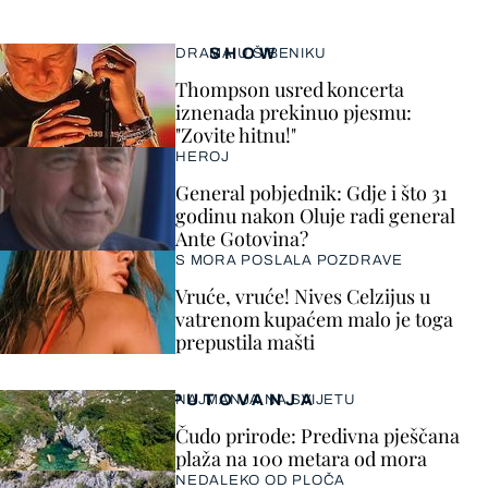
SHOW
DRAMA U ŠIBENIKU
Thompson usred koncerta
iznenada prekinuo pjesmu:
"Zovite hitnu!"
HEROJ
General pobjednik: Gdje i što 31
godinu nakon Oluje radi general
Ante Gotovina?
S MORA POSLALA POZDRAVE
Vruće, vruće! Nives Celzijus u
vatrenom kupaćem malo je toga
prepustila mašti
PUTOVANJA
NAJMANJA NA SVIJETU
Čudo prirode: Predivna pješčana
plaža na 100 metara od mora
NEDALEKO OD PLOČA