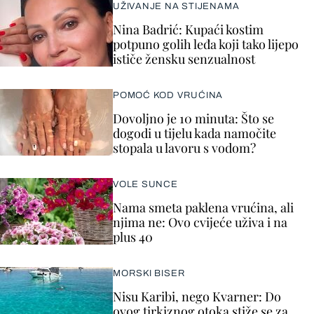
UŽIVANJE NA STIJENAMA
Nina Badrić: Kupaći kostim
potpuno golih leđa koji tako lijepo
ističe žensku senzualnost
POMOĆ KOD VRUĆINA
Dovoljno je 10 minuta: Što se
dogodi u tijelu kada namočite
stopala u lavoru s vodom?
VOLE SUNCE
Nama smeta paklena vrućina, ali
njima ne: Ovo cvijeće uživa i na
plus 40
MORSKI BISER
Nisu Karibi, nego Kvarner: Do
ovog tirkiznog otoka stiže se za