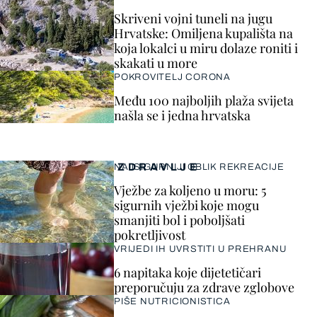
Skriveni vojni tuneli na jugu
Hrvatske: Omiljena kupališta na
koja lokalci u miru dolaze roniti i
skakati u more
POKROVITELJ CORONA
Među 100 najboljih plaža svijeta
našla se i jedna hrvatska
ZDRAVLJE
NAJSIGURNIJI OBLIK REKREACIJE
Vježbe za koljeno u moru: 5
sigurnih vježbi koje mogu
smanjiti bol i poboljšati
pokretljivost
VRIJEDI IH UVRSTITI U PREHRANU
6 napitaka koje dijetetičari
preporučuju za zdrave zglobove
PIŠE NUTRICIONISTICA