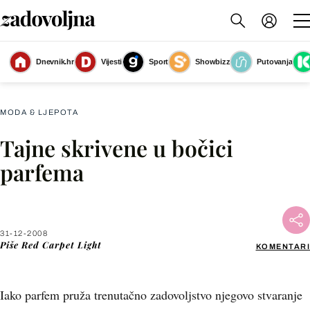
Dnevnik.hr
Vijesti
Sport
Showbizz
Putovanja
Slika nije dostupna
MODA & LJEPOTA
Tajne skrivene u bočici
Facebook
parfema
X
31-12-2008
WhatsApp
Piše
Red Carpet Light
KOMENTARI
Viber
Iako parfem pruža trenutačno zadovoljstvo njegovo stvaranje