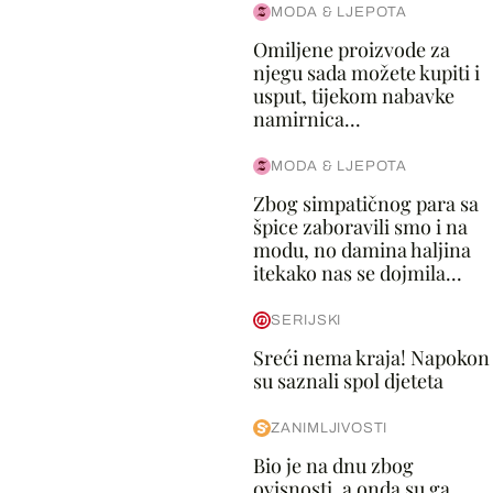
MODA & LJEPOTA
Omiljene proizvode za
njegu sada možete kupiti i
usput, tijekom nabavke
namirnica...
MODA & LJEPOTA
Zbog simpatičnog para sa
špice zaboravili smo i na
modu, no damina haljina
itekako nas se dojmila...
SERIJSKI
Sreći nema kraja! Napokon
su saznali spol djeteta
ZANIMLJIVOSTI
Bio je na dnu zbog
ovisnosti, a onda su ga