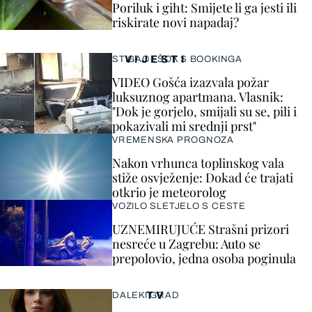
Poriluk i giht: Smijete li ga jesti ili
riskirate novi napadaj?
VIJESTI
STIGAO I ŠOK S BOOKINGA
VIDEO Gošća izazvala požar
luksuznog apartmana. Vlasnik:
"Dok je gorjelo, smijali su se, pili i
pokazivali mi srednji prst"
VREMENSKA PROGNOZA
Nakon vrhunca toplinskog vala
stiže osvježenje: Dokad će trajati
otkrio je meteorolog
VOZILO SLETJELO S CESTE
UZNEMIRUJUĆE Strašni prizori
nesreće u Zagrebu: Auto se
prepolovio, jedna osoba poginula
TV
DALEKI GRAD