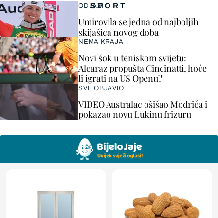
SPORT
ODLAZI
Umirovila se jedna od najboljih
skijašica novog doba
NEMA KRAJA
Novi šok u teniskom svijetu:
Alcaraz propušta Cincinatti, hoće
li igrati na US Openu?
SVE OBJAVIO
VIDEO Australac ošišao Modrića i
pokazao novu Lukinu frizuru