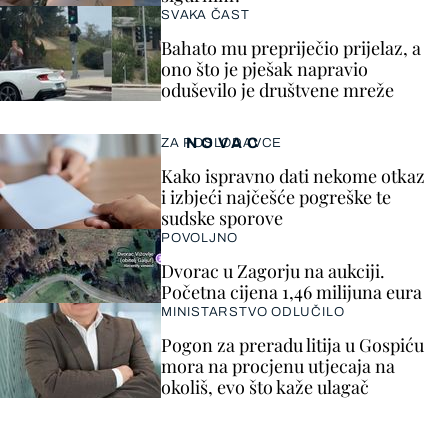
SVAKA ČAST
Bahato mu prepriječio prijelaz, a
ono što je pješak napravio
oduševilo je društvene mreže
NOVAC
ZA POSLODAVCE
Kako ispravno dati nekome otkaz
i izbjeći najčešće pogreške te
sudske sporove
POVOLJNO
Dvorac u Zagorju na aukciji.
Početna cijena 1,46 milijuna eura
MINISTARSTVO ODLUČILO
Pogon za preradu litija u Gospiću
mora na procjenu utjecaja na
okoliš, evo što kaže ulagač