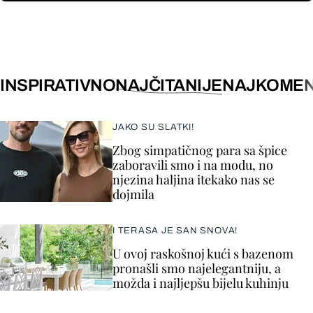
INSPIRATIVNO
NAJČITANIJE
NAJKOMEN
JAKO SU SLATKI!
Zbog simpatičnog para sa špice
zaboravili smo i na modu, no
njezina haljina itekako nas se
dojmila
I TERASA JE SAN SNOVA!
U ovoj raskošnoj kući s bazenom
pronašli smo najelegantniju, a
možda i najljepšu bijelu kuhinju