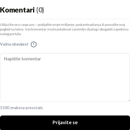
Komentari
(0)
Uključite se u raspravu – podijelite svoje mišljenje, postavite pitanja ili ponudite svoj
pogled na temu. Vaš komentar može potaknuti zanimljiv dijalog i obogatiti zajednicu
našeg portala.
Važna obavijest
!
1500 znakova preostalo
Prijavite se