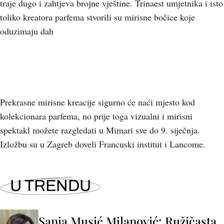
traje dugo i zahtjeva brojne vještine. Trinaest umjetnika i isto
toliko kreatora parfema stvorili su mirisne bočice koje
oduzimaju dah
Prekrasne mirisne kreacije sigurno će naći mjesto kod
kolekcionara parfema, no prije toga vizualni i mirisni
spektakl možete razgledati u Mimari sve do 9. siječnja.
Izložbu su u Zagreb doveli Francuski institut i Lancome.
U TRENDU
Sanja Musić Milanović: Ružičasta