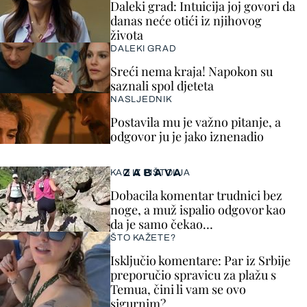
Daleki grad: Intuicija joj govori da
danas neće otići iz njihovog
života
DALEKI GRAD
Sreći nema kraja! Napokon su
saznali spol djeteta
NASLJEDNIK
Postavila mu je važno pitanje, a
odgovor ju je jako iznenadio
ZABAVA
KAO IZ PIŠTOLJA
Dobacila komentar trudnici bez
noge, a muž ispalio odgovor kao
da je samo čekao…
ŠTO KAŽETE?
Isključio komentare: Par iz Srbije
preporučio spravicu za plažu s
Temua, čini li vam se ovo
sigurnim?