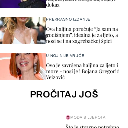
dokaz
PREKRASNO IZDANJE
Ova haljina poručuje “Ja sam na
godišnjem”, idealna je za ljeto, a
nosi se i na zagrebačkoj špici
U NOJ NIJE VRUĆE
Ovo je savršena haljina za ljeto i
more - nosi je i Bojana Gregorić
Vejzović
PROČITAJ JOŠ
MODA & LJEPOTA
Što je stvarno potrebno