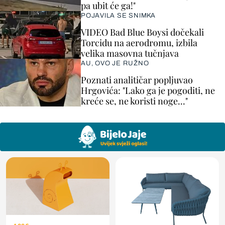
pa ubit će ga!"
POJAVILA SE SNIMKA
VIDEO Bad Blue Boysi dočekali
Torcidu na aerodromu, izbila
velika masovna tučnjava
AU, OVO JE RUŽNO
Poznati analitičar popljuvao
Hrgovića: "Lako ga je pogoditi, ne
kreće se, ne koristi noge..."