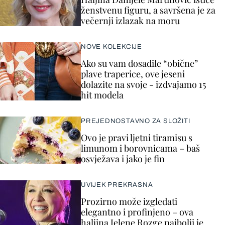
ženstvenu figuru, a savršena je za
večernji izlazak na moru
NOVE KOLEKCIJE
Ako su vam dosadile “obične”
plave traperice, ove jeseni
dolazite na svoje - izdvajamo 15
hit modela
PREJEDNOSTAVNO ZA SLOŽITI
Ovo je pravi ljetni tiramisu s
limunom i borovnicama – baš
osvježava i jako je fin
UVIJEK PREKRASNA
Prozirno može izgledati
elegantno i profinjeno – ova
haljina Jelene Rozge najbolji je