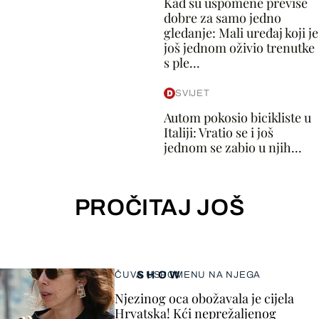
Kad su uspomene previše
dobre za samo jedno
gledanje: Mali uređaj koji je
još jednom oživio trenutke
s ple...
SVIJET
Autom pokosio bicikliste u
Italiji: Vratio se i još
jednom se zabio u njih...
PROČITAJ JOŠ
SHOW
ČUVA USPOMENU NA NJEGA
Njezinog oca obožavala je cijela
Hrvatska! Kći neprežaljenog