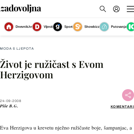
Dnevnik.hr
Vijesti
Sport
Showbizz
Putovanja
Slika nije dostupna
MODA & LJEPOTA
Život je ružičast s Evom
Facebook
Herzigovom
X
24-09-2008
WhatsApp
Piše
B.G.
KOMENTARI
Viber
Eva Herzigova u krevetu nježno ružičaste boje, šampanjac, a