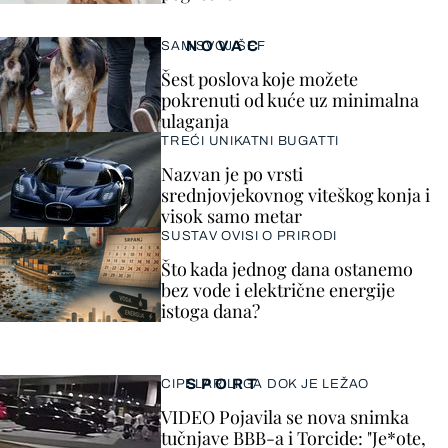
NOVAC
SAM SVOJ ŠEF
Šest poslova koje možete
pokrenuti od kuće uz minimalna
ulaganja
TREĆI UNIKATNI BUGATTI
Nazvan je po vrsti
srednjovjekovnog viteškog konja i
visok samo metar
SUSTAV OVISI O PRIRODI
Što kada jednog dana ostanemo
bez vode i električne energije
istoga dana?
SPORT
CIPELARILI GA DOK JE LEŽAO
VIDEO Pojavila se nova snimka
tučnjave BBB-a i Torcide: "Je*ote,