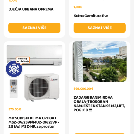
1,00 €
1,00 €
DJEČJA URBANA OPREMA
Kutna Garnitura Eva
SAZNAJ VIŠE
SAZNAJ VIŠE
599.000,00 €
ZADAR/BRANIMIROVA
OBALA-TROSOBAN
NAMJEŠTEN STAN 95 M2,LIFT,
570,00 €
POGLED !!!
MITSUBISHI KLIMA UREĐAJ
MSZ-DW25VF/MUZ-DW25VF -
2,5 kW, MSZ-HR, za prostor