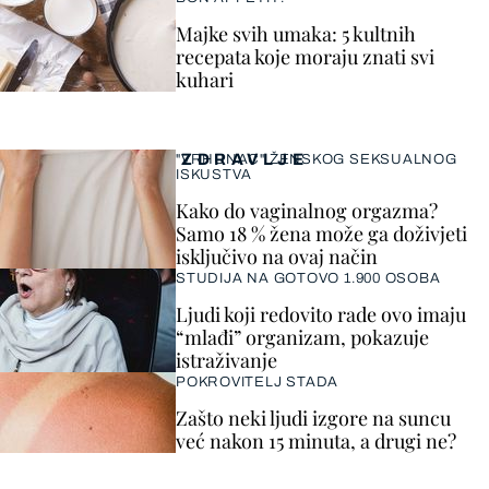
Majke svih umaka: 5 kultnih
recepata koje moraju znati svi
kuhari
ZDRAVLJE
"VRHUNAC" ŽENSKOG SEKSUALNOG
ISKUSTVA
Kako do vaginalnog orgazma?
Samo 18 % žena može ga doživjeti
isključivo na ovaj način
STUDIJA NA GOTOVO 1.900 OSOBA
Ljudi koji redovito rade ovo imaju
“mlađi” organizam, pokazuje
istraživanje
POKROVITELJ STADA
Zašto neki ljudi izgore na suncu
već nakon 15 minuta, a drugi ne?