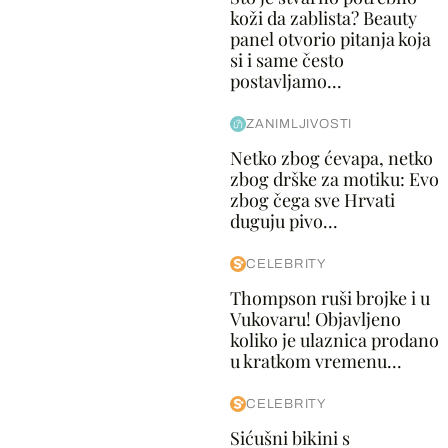
koži da zablista? Beauty
panel otvorio pitanja koja
si i same često
postavljamo...
ZANIMLJIVOSTI
Netko zbog ćevapa, netko
zbog drške za motiku: Evo
zbog čega sve Hrvati
duguju pivo...
CELEBRITY
Thompson ruši brojke i u
Vukovaru! Objavljeno
koliko je ulaznica prodano
u kratkom vremenu...
CELEBRITY
Sićušni bikini s