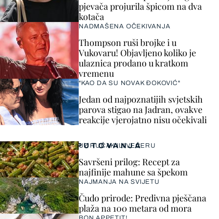
pjevača projurila špicom na dva
kotača
NADMAŠENA OČEKIVANJA
Thompson ruši brojke i u
Vukovaru! Objavljeno koliko je
ulaznica prodano u kratkom
vremenu
"KAO DA SU NOVAK ĐOKOVIĆ"
Jedan od najpoznatijih svjetskih
parova stigao na Jadran, ovakve
reakcije vjerojatno nisu očekivali
PUTOVANJA
UZ RUČAK ILI VEČERU
Savršeni prilog: Recept za
najfinije mahune sa špekom
NAJMANJA NA SVIJETU
Čudo prirode: Predivna pješčana
plaža na 100 metara od mora
BON APPETIT!