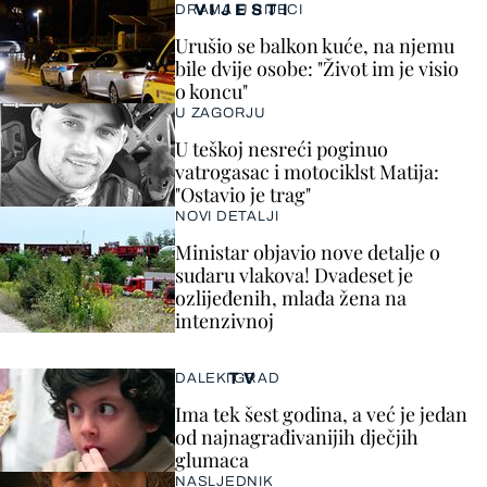
VIJESTI
DRAMA U RIJECI
Urušio se balkon kuće, na njemu
bile dvije osobe: "Život im je visio
o koncu"
U ZAGORJU
U teškoj nesreći poginuo
vatrogasac i motociklst Matija:
"Ostavio je trag"
NOVI DETALJI
Ministar objavio nove detalje o
sudaru vlakova! Dvadeset je
ozlijeđenih, mlađa žena na
intenzivnoj
TV
DALEKI GRAD
Ima tek šest godina, a već je jedan
od najnagrađivanijih dječjih
glumaca
NASLJEDNIK