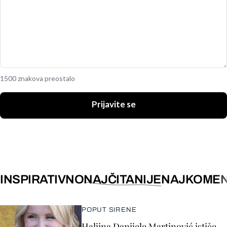
1500 znakova preostalo
Prijavite se
INSPIRATIVNO
NAJČITANIJE
NAJKOMEN
POPUT SIRENE
Haljina Danijele Martinović ističe