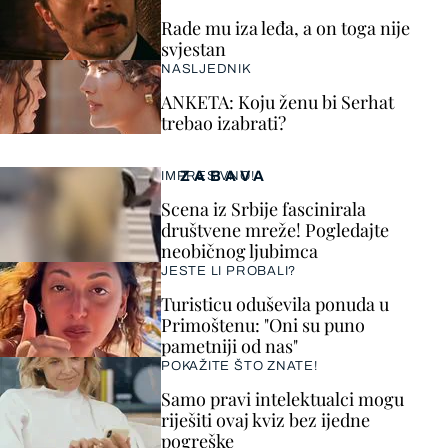
Rade mu iza leđa, a on toga nije
svjestan
NASLJEDNIK
ANKETA: Koju ženu bi Serhat
trebao izabrati?
ZABAVA
IMPRESIVNO!
Scena iz Srbije fascinirala
društvene mreže! Pogledajte
neobičnog ljubimca
JESTE LI PROBALI?
Turisticu oduševila ponuda u
Primoštenu: "Oni su puno
pametniji od nas"
POKAŽITE ŠTO ZNATE!
Samo pravi intelektualci mogu
riješiti ovaj kviz bez ijedne
pogreške