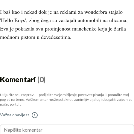
I baš kao i nekad dok je na reklami za wonderbra stajalo
'Hello Boys', zbog čega su zastajali automobili na ulicama,
Eva je pokazala svu profinjenost manekenke koja je žarila
modnom pistom u devedesetima.
Komentari
(0)
Uključite se u raspravu – podijelite svoje mišljenje, postavite pitanja ili ponudite svoj
pogled na temu. Vaš komentar može potaknuti zanimljiv dijalog i obogatiti zajednicu
našeg portala.
Važna obavijest
!