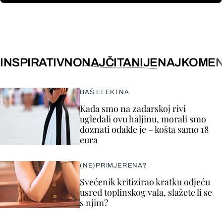
INSPIRATIVNO
NAJČITANIJE
NAJKOMEN
BAŠ EFEKTNA
Kada smo na zadarskoj rivi
ugledali ovu haljinu, morali smo
doznati odakle je – košta samo 18
eura
(NE)PRIMJERENA?
Svećenik kritizirao kratku odjeću
usred toplinskog vala, slažete li se
s njim?