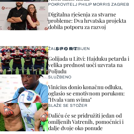
POKROVITELJ PHILIP MORRIS ZAGREB
Digitalna rješenja za stvarne
probleme: Dva hrvatska projekta
dobila potporu za razvoj
SPORT
ŽALGIRIS RAZBIJEN
Golijada u Litvi: Hajduku petarda i
velika prednost uoči uzvrata na
Poljudu
SLUŽBENO
Vinicius donio konačnu odluku,
oglasio se emotivnom porukom:
"Hvala vam svima"
SLAŽE SE STOŽER
Daliću će se pridružiti jedan od
omiljenih Vatrenih, pomoćnici i
dalje dvoje oko ponude