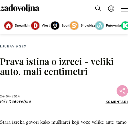
Dnevnik.hr
Vijesti
Sport
Showbizz
Putovanja
Slika nije dostupna
LJUBAV & SEX
Prava istina o izreci - veliki
Facebook
auto, mali centimetri
X
24-04-2014
WhatsApp
Piše
Zadovoljna
KOMENTARI
Viber
Stara izreka govori kako muškarci koji voze velike aute 'tamo