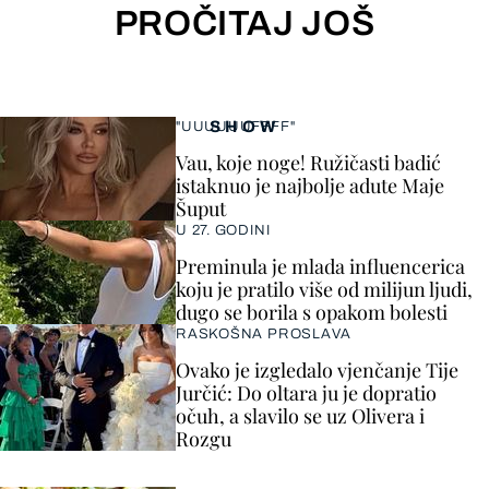
PROČITAJ JOŠ
SHOW
"UUUUUUFFFF"
Vau, koje noge! Ružičasti badić
istaknuo je najbolje adute Maje
Šuput
U 27. GODINI
Preminula je mlada influencerica
koju je pratilo više od milijun ljudi,
dugo se borila s opakom bolesti
RASKOŠNA PROSLAVA
Ovako je izgledalo vjenčanje Tije
Jurčić: Do oltara ju je dopratio
očuh, a slavilo se uz Olivera i
Rozgu