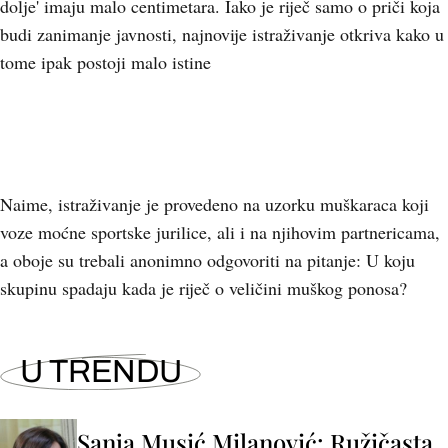
dolje' imaju malo centimetara. Iako je riječ samo o priči koja
budi zanimanje javnosti, najnovije istraživanje otkriva kako u
tome ipak postoji malo istine
Naime, istraživanje je provedeno na uzorku muškaraca koji
voze moćne sportske jurilice, ali i na njihovim partnericama,
a oboje su trebali anonimno odgovoriti na pitanje: U koju
skupinu spadaju kada je riječ o veličini muškog ponosa?
U TRENDU
Sanja Musić Milanović: Ružičasta