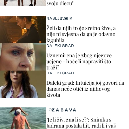
svoju djecu"
TV
NASLJEDNIK
Želi da njih troje sretno žive, a
nije ni svjesna da ga je odavno
izgubila
DALEKI GRAD
Uznemirena je zbog njegove
ucjene - hoće li napraviti što
traži?
DALEKI GRAD
Daleki grad: Intuicija joj govori da
danas neće otići iz njihovog
života
ZABAVA
LOL
"Je li živ, zna li se?": Snimka s
Jadrana postala hit, radi li i vaš