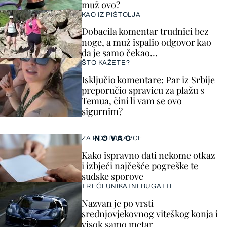
muž ovo?
KAO IZ PIŠTOLJA
Dobacila komentar trudnici bez
noge, a muž ispalio odgovor kao
da je samo čekao…
ŠTO KAŽETE?
Isključio komentare: Par iz Srbije
preporučio spravicu za plažu s
Temua, čini li vam se ovo
sigurnim?
NOVAC
ZA POSLODAVCE
Kako ispravno dati nekome otkaz
i izbjeći najčešće pogreške te
sudske sporove
TREĆI UNIKATNI BUGATTI
Nazvan je po vrsti
srednjovjekovnog viteškog konja i
visok samo metar