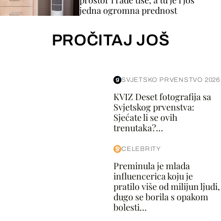
prostor i rade tiše, a tu je i još
jedna ogromna prednost
PROČITAJ JOŠ
SVJETSKO PRVENSTVO 2026
KVIZ Deset fotografija sa
Svjetskog prvenstva:
Sjećate li se ovih
trenutaka?...
CELEBRITY
Preminula je mlada
influencerica koju je
pratilo više od milijun ljudi,
dugo se borila s opakom
bolesti...