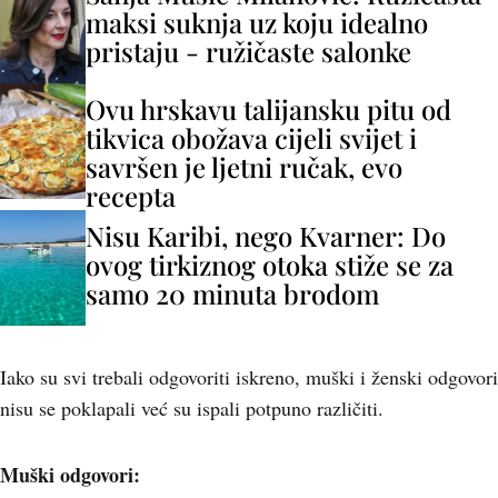
maksi suknja uz koju idealno
pristaju - ružičaste salonke
Ovu hrskavu talijansku pitu od
tikvica obožava cijeli svijet i
savršen je ljetni ručak, evo
recepta
Nisu Karibi, nego Kvarner: Do
ovog tirkiznog otoka stiže se za
samo 20 minuta brodom
Iako su svi trebali odgovoriti iskreno, muški i ženski odgovori
nisu se poklapali već su ispali potpuno različiti.
Muški odgovori: