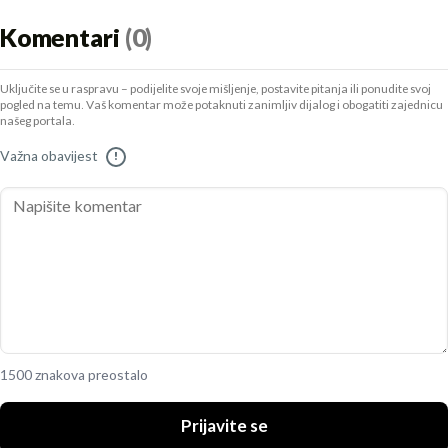
Komentari
(0)
Uključite se u raspravu – podijelite svoje mišljenje, postavite pitanja ili ponudite svoj
pogled na temu. Vaš komentar može potaknuti zanimljiv dijalog i obogatiti zajednicu
našeg portala.
Važna obavijest
!
1500 znakova preostalo
Prijavite se