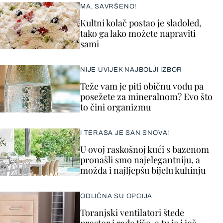
MA, SAVRŠENO!
Kultni kolač postao je sladoled,
tako ga lako možete napraviti
sami
NIJE UVIJEK NAJBOLJI IZBOR
Teže vam je piti običnu vodu pa
posežete za mineralnom? Evo što
to čini organizmu
I TERASA JE SAN SNOVA!
U ovoj raskošnoj kući s bazenom
pronašli smo najelegantniju, a
možda i najljepšu bijelu kuhinju
ODLIČNA SU OPCIJA
Toranjski ventilatori štede