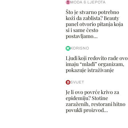
MODA & LJEPOTA
Što je stvarno potrebno
koži da zablista? Beauty
panel otvorio pitanja koja
si i same često
postavljamo...
KORISNO
Ljudi koji redovito rade ovo
imaju “mlađi” organizam,
pokazuje istraživanje
SVIJET
Je li ovo povrće krivo za
epidemiju? Stotine
zaraženih, restorani hitno
povukli proizvod...