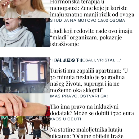
Hormonska terapija u
menopauzi: Žene koje je koriste
imaju znatno manji rizik od ovoga
STUDIJA NA GOTOVO 1.900 OSOBA
Ljudi koji redovito rade ovo imaju
“mlađi” organizam, pokazuje
istraživanje
VIJESTI
"I DALJE SU PLESALI, VRIŠTALI..."
Turisti mu zapalili apartman: "U
30 minuta nestalo je 50 godina
našeg života, supruga i ja ne
možemo oka sklopiti"
IMAŠ PRAVO, OSTVARI GA!
Tko ima pravo na inkluzivni
dodatak? Može se dobiti i 720 eura
KAOS U CEUTI
Na stotine maloljetnika lutaju
ulicama: "Očajne obitelji traže