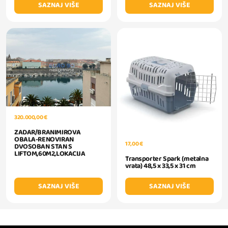
SAZNAJ VIŠE
SAZNAJ VIŠE
320.000,00 €
ZADAR/BRANIMIROVA
OBALA-RENOVIRAN
17,00 €
DVOSOBAN STAN S
LIFTOM,60M2,LOKACIJA
Transporter Spark (metalna
vrata) 48,5 x 33,5 x 31 cm
SAZNAJ VIŠE
SAZNAJ VIŠE