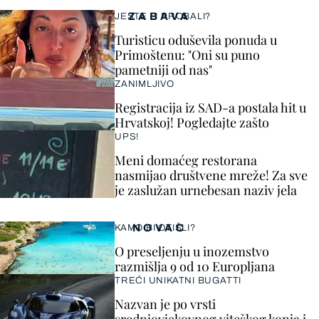
ZABAVA
JESTE LI PROBALI?
Turisticu oduševila ponuda u
Primoštenu: "Oni su puno
pametniji od nas"
ZANIMLJIVO
Registracija iz SAD-a postala hit u
Hrvatskoj! Pogledajte zašto
UPS!
Meni domaćeg restorana
nasmijao društvene mreže! Za sve
je zaslužan urnebesan naziv jela
NOVAC
KAMO BI OTIŠLI?
O preseljenju u inozemstvo
razmišlja 9 od 10 Europljana
TREĆI UNIKATNI BUGATTI
Nazvan je po vrsti