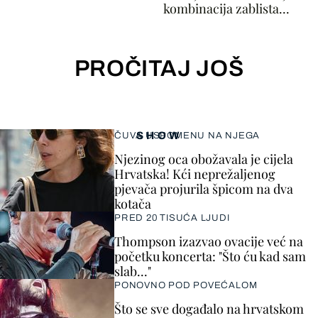
kombinacija zablista...
PROČITAJ JOŠ
SHOW
ČUVA USPOMENU NA NJEGA
Njezinog oca obožavala je cijela
Hrvatska! Kći neprežaljenog
pjevača projurila špicom na dva
kotača
PRED 20 TISUĆA LJUDI
Thompson izazvao ovacije već na
početku koncerta: "Što ću kad sam
slab..."
PONOVNO POD POVEĆALOM
Što se sve događalo na hrvatskom