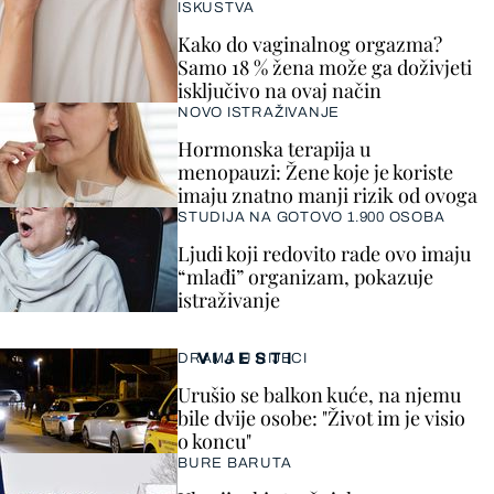
ISKUSTVA
Kako do vaginalnog orgazma?
Samo 18 % žena može ga doživjeti
isključivo na ovaj način
NOVO ISTRAŽIVANJE
Hormonska terapija u
menopauzi: Žene koje je koriste
imaju znatno manji rizik od ovoga
STUDIJA NA GOTOVO 1.900 OSOBA
Ljudi koji redovito rade ovo imaju
“mlađi” organizam, pokazuje
istraživanje
VIJESTI
DRAMA U RIJECI
Urušio se balkon kuće, na njemu
bile dvije osobe: "Život im je visio
o koncu"
BURE BARUTA