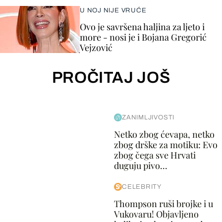
U NOJ NIJE VRUĆE
Ovo je savršena haljina za ljeto i
more - nosi je i Bojana Gregorić
Vejzović
PROČITAJ JOŠ
ZANIMLJIVOSTI
Netko zbog ćevapa, netko
zbog drške za motiku: Evo
zbog čega sve Hrvati
duguju pivo...
CELEBRITY
Thompson ruši brojke i u
Vukovaru! Objavljeno