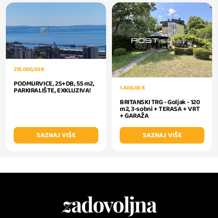
215.000,00 €
PODMURVICE, 2S+DB, 55 m2,
1.400,00 €
PARKIRALIŠTE, EXKLUZIVA!
BRITANSKI TRG - Goljak - 120
m2, 3-sobni + TERASA + VRT
+ GARAŽA
SAZNAJ VIŠE
SAZNAJ VIŠE