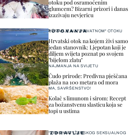
otoku pod osramoćenim
glumcem? Bizarni prizori i danas
izazivaju nevjericu
PUTOVANJA
UŽIVANJE NA "PRIVATNOM" OTOKU
Hrvatski otok na kojem živi samo
jedan stanovnik: Ljepotan koji je
diljem svijeta poznat po svojem
"bijelom zlatu"
NAJMANJA NA SVIJETU
Čudo prirode: Predivna pješčana
plaža na 100 metara od mora
MA, SAVRŠENSTVO!
Kolač s limunom i sirom: Recept
za božanstvenu slasticu koja se
topi u ustima
ZDRAVLJE
"VRHUNAC" ŽENSKOG SEKSUALNOG