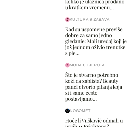
koliko je ulaznica prodano
u kratkom vremenu...
KULTURA & ZABAVA
Kad su uspomene previše
dobre za samo jedno
gledanje: Mali uređaj koji je
još jednom oživio trenutke
s ple...
MODA & LJEPOTA
Što je stvarno potrebno
koži da zablista? Beauty
panel otvorio pitanja koja
si i same često
postavljamo...
NOGOMET
Hoće li Vušković odmah u
prvih 11 Brightona?