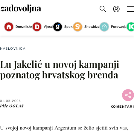
Dnevnik.hr
Vijesti
Sport
Showbizz
Putovanja
PR
(Foto: PR)
NASLOVNICA
Lu Jakelić u novoj kampanji
Facebook
poznatog hrvatskog brenda
X
01-03-2024
WhatsApp
Piše
OGLAS
KOMENTARI
Viber
U svojoj novoj kampanji Argentum se želio sjetiti svih vas,