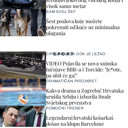
srednjovjekovnog viteškog konja i
visok samo metar
SAM SVOJ ŠEF
Šest poslova koje možete
pokrenuti od kuće uz minimalna
ulaganja
SPORT
CIPELARILI GA DOK JE LEŽAO
VIDEO Pojavila se nova snimka
tučnjave BBB-a i Torcide: "Je*ote,
pa ubit će ga!"
DRAMATIČAN PREOKRET
Kakva drama u Zagrebu! Hrvatska
srušila Srbiju i izborila finale
Svjetskog prvenstva
POMOĆNI TRENER
Legendarni hrvatski košarkaš
došao na klupu Barcelone