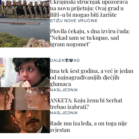
Ukrajinski stručnjak upozorava
na novu prijetnju: Ovaj grad u
BiH-u bi mogao biti žarište
STIŽU NOVE VRUĆINE
Plovila čekaju, s dna izviru čuda:
"Nekad sam se tu kupao, sad
igram nogomet"
TV
DALEKI GRAD
Ima tek šest godina, a već je jedan
od najnagrađivanijih dječjih
glumaca
NASLJEDNIK
ANKETA: Koju ženu bi Serhat
trebao izabrati?
NASLJEDNIK
Rade mu iza leđa, a on toga nije
svjestan