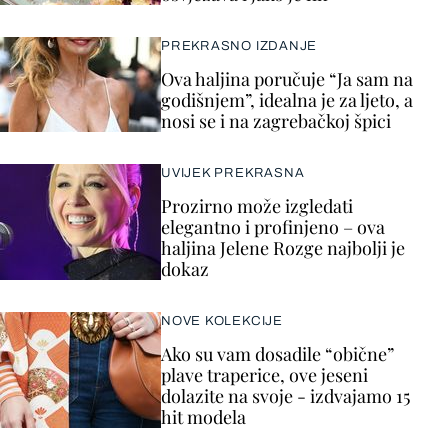
PREKRASNO IZDANJE
Ova haljina poručuje “Ja sam na
godišnjem”, idealna je za ljeto, a
nosi se i na zagrebačkoj špici
UVIJEK PREKRASNA
Prozirno može izgledati
elegantno i profinjeno – ova
haljina Jelene Rozge najbolji je
dokaz
NOVE KOLEKCIJE
Ako su vam dosadile “obične”
plave traperice, ove jeseni
dolazite na svoje - izdvajamo 15
hit modela