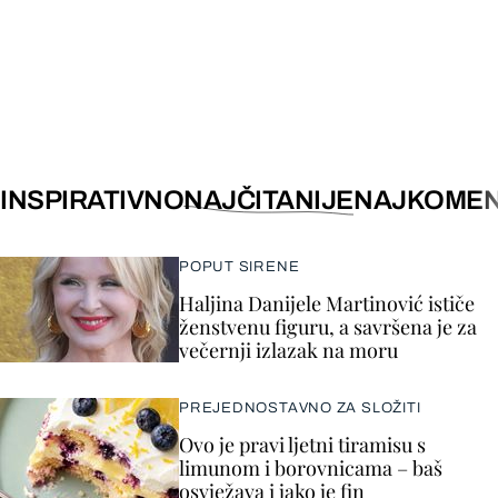
INSPIRATIVNO
NAJČITANIJE
NAJKOMEN
POPUT SIRENE
Haljina Danijele Martinović ističe
ženstvenu figuru, a savršena je za
večernji izlazak na moru
PREJEDNOSTAVNO ZA SLOŽITI
Ovo je pravi ljetni tiramisu s
limunom i borovnicama – baš
osvježava i jako je fin