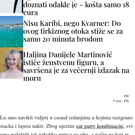
doznati odakle je – košta samo 18
eura
Nisu Karibi, nego Kvarner: Do
ovog tirkiznog otoka stiže se za
samo 20 minuta brodom
Haljina Danijele Martinović
ističe ženstvenu figuru, a
savršena je za večernji izlazak na
moru
PR
Foto: PR
Lu smo navikli vidjeti u casual izdanjima u kojima razigrano
stacka i layera nakit. Zbog njezine
ear party kombinacije
, svi
smo poželjeli još nekoliko rupica na uhu, a način na koji je