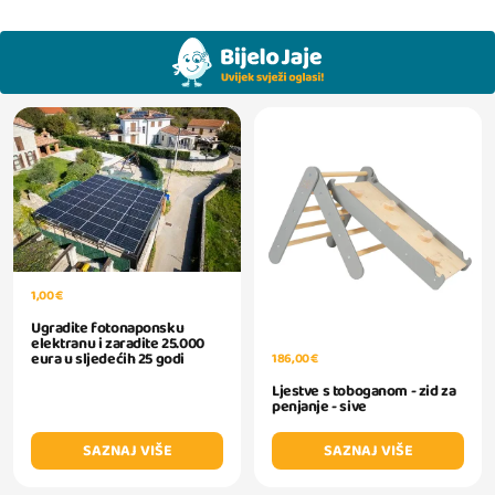
1,00 €
Ugradite fotonaponsku
elektranu i zaradite 25.000
eura u sljedećih 25 godi
186,00 €
Ljestve s toboganom - zid za
penjanje - sive
SAZNAJ VIŠE
SAZNAJ VIŠE