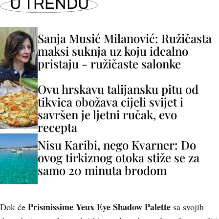
U TRENDU
Sanja Musić Milanović: Ružičasta
maksi suknja uz koju idealno
pristaju - ružičaste salonke
Ovu hrskavu talijansku pitu od
tikvica obožava cijeli svijet i
savršen je ljetni ručak, evo
recepta
Nisu Karibi, nego Kvarner: Do
ovog tirkiznog otoka stiže se za
samo 20 minuta brodom
Prismissime Yeux Eye Shadow Palette
Dok će
sa svojih