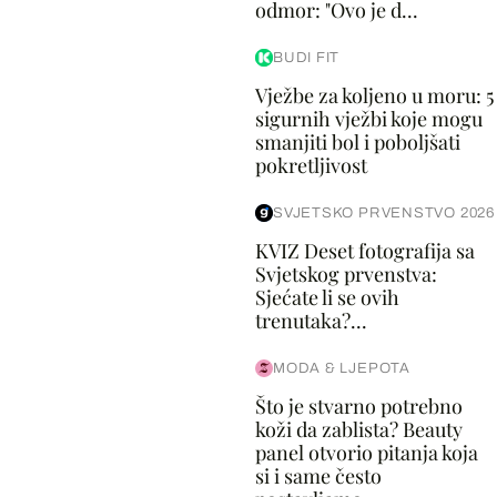
odmor: "Ovo je d...
BUDI FIT
Vježbe za koljeno u moru: 5
sigurnih vježbi koje mogu
smanjiti bol i poboljšati
pokretljivost
SVJETSKO PRVENSTVO 2026
KVIZ Deset fotografija sa
Svjetskog prvenstva:
Sjećate li se ovih
trenutaka?...
MODA & LJEPOTA
Što je stvarno potrebno
koži da zablista? Beauty
panel otvorio pitanja koja
si i same često