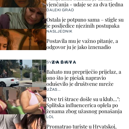
vjenčanja - udaje se za dva tjedna
DALEKI GRAD
Ostala je potpuno sama – stigle su
je posljedice njezinih postupaka
NASLJEDNIK
Postavila mu je važno pitanje, a
odgovor ju je jako iznenadio
ZABAVA
SVAKA ČAST
Bahato mu prepriječio prijelaz, a
ono što je pješak napravio
oduševilo je društvene mreže
UŽAS…
"Ove tri štrace došle su u klub…":
Splitska influencerica oplela po
ženama zbog užasnog ponašanja
LOL
Promatrao turiste u Hrvatskoj,