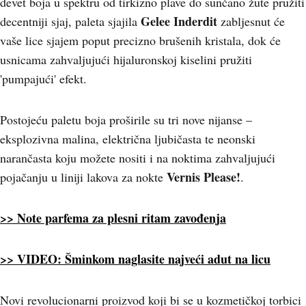
devet boja u spektru od tirkizno plave do sunčano žute pružiti
Gelee Inderdit
decentniji sjaj, paleta sjajila
zabljesnut će
vaše lice sjajem poput precizno brušenih kristala, dok će
usnicama zahvaljujući hijaluronskoj kiselini pružiti
'pumpajući' efekt.
Postojeću paletu boja proširile su tri nove nijanse –
eksplozivna malina, električna ljubičasta te neonski
narančasta koju možete nositi i na noktima zahvaljujući
Vernis Please!
pojačanju u liniji lakova za nokte
.
>> Note parfema za plesni ritam zavođenja
>> VIDEO: Šminkom naglasite najveći adut na licu
Novi revolucionarni proizvod koji bi se u kozmetičkoj torbici