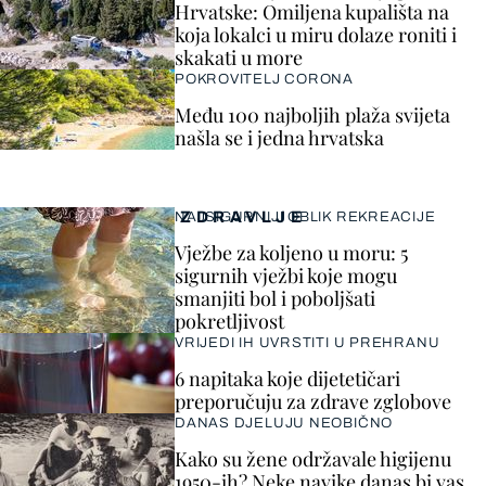
Hrvatske: Omiljena kupališta na
koja lokalci u miru dolaze roniti i
skakati u more
POKROVITELJ CORONA
Među 100 najboljih plaža svijeta
našla se i jedna hrvatska
ZDRAVLJE
NAJSIGURNIJI OBLIK REKREACIJE
Vježbe za koljeno u moru: 5
sigurnih vježbi koje mogu
smanjiti bol i poboljšati
pokretljivost
VRIJEDI IH UVRSTITI U PREHRANU
6 napitaka koje dijetetičari
preporučuju za zdrave zglobove
DANAS DJELUJU NEOBIČNO
Kako su žene održavale higijenu
1950-ih? Neke navike danas bi vas