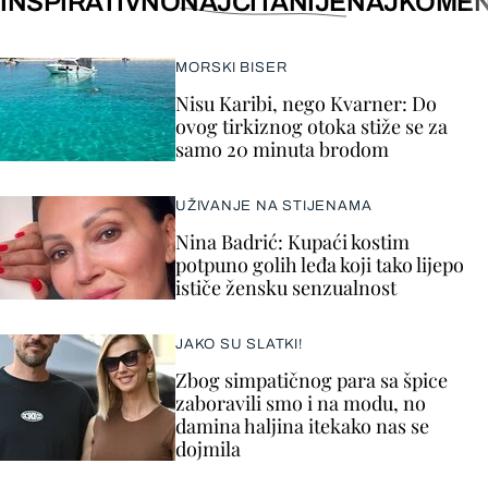
INSPIRATIVNO
NAJČITANIJE
NAJKOMEN
MORSKI BISER
Nisu Karibi, nego Kvarner: Do
ovog tirkiznog otoka stiže se za
samo 20 minuta brodom
UŽIVANJE NA STIJENAMA
Nina Badrić: Kupaći kostim
potpuno golih leđa koji tako lijepo
ističe žensku senzualnost
JAKO SU SLATKI!
Zbog simpatičnog para sa špice
zaboravili smo i na modu, no
damina haljina itekako nas se
dojmila