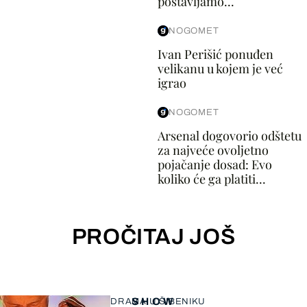
postavljamo...
NOGOMET
Ivan Perišić ponuđen
velikanu u kojem je već
igrao
NOGOMET
Arsenal dogovorio odštetu
za najveće ovoljetno
pojačanje dosad: Evo
koliko će ga platiti...
PROČITAJ JOŠ
SHOW
DRAMA U ŠIBENIKU