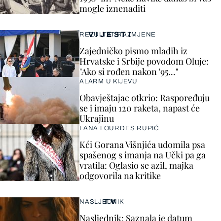
mogle iznenaditi
VIJESTI
REZULTAT RAZMJENE
Zajedničko pismo mladih iz
Hrvatske i Srbije povodom Oluje:
"Ako si rođen nakon '95..."
ALARM U KIJEVU
Obavještajac otkrio: Raspoređuju
se i imaju 120 raketa, napast će
Ukrajinu
LANA LOURDES RUPIĆ
Kći Gorana Višnjića udomila psa
spašenog s imanja na Učki pa ga
vratila: Oglasio se azil, majka
odgovorila na kritike
TV
NASLJEDNIK
Nasljednik: Saznala je datum