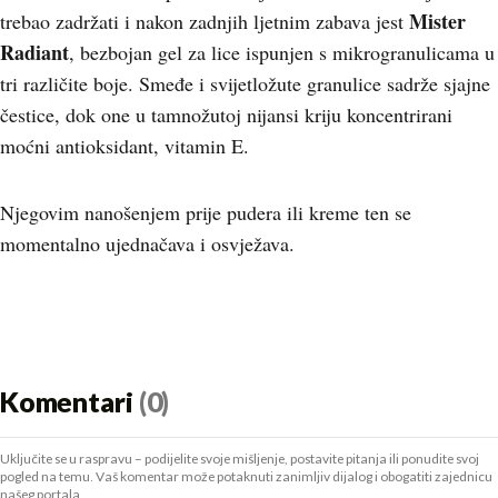
Mister
trebao zadržati i nakon zadnjih ljetnim zabava jest
Radiant
, bezbojan gel za lice ispunjen s mikrogranulicama u
tri različite boje. Smeđe i svijetložute granulice sadrže sjajne
čestice, dok one u tamnožutoj nijansi kriju koncentrirani
moćni antioksidant, vitamin E.
Njegovim nanošenjem prije pudera ili kreme ten se
momentalno ujednačava i osvježava.
Komentari
(0)
Uključite se u raspravu – podijelite svoje mišljenje, postavite pitanja ili ponudite svoj
pogled na temu. Vaš komentar može potaknuti zanimljiv dijalog i obogatiti zajednicu
našeg portala.