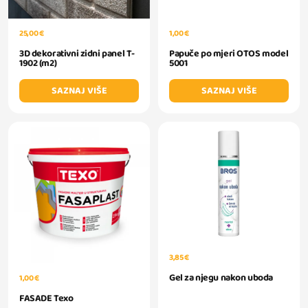
25,00 €
1,00 €
3D dekorativni zidni panel T-
Papuče po mjeri OTOS model
1902 (m2)
5001
SAZNAJ VIŠE
SAZNAJ VIŠE
3,85 €
Gel za njegu nakon uboda
1,00 €
FASADE Texo