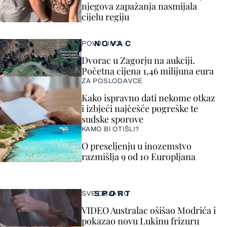
njegova zapažanja nasmijala
cijelu regiju
NOVAC
POVOLJNO
Dvorac u Zagorju na aukciji.
Početna cijena 1,46 milijuna eura
ZA POSLODAVCE
Kako ispravno dati nekome otkaz
i izbjeći najčešće pogreške te
sudske sporove
KAMO BI OTIŠLI?
O preseljenju u inozemstvo
razmišlja 9 od 10 Europljana
SPORT
SVE OBJAVIO
VIDEO Australac ošišao Modrića i
pokazao novu Lukinu frizuru