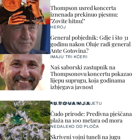
Thompson usred koncerta
iznenada prekinuo pjesmu:
"Zovite hitnu!"
HEROJ
General pobjednik: Gdje i što 31
godinu nakon Oluje radi general
Ante Gotovina?
IMAJU TRI KĆERI
Naš saborski zastupnik na
Thompsonovu koncertu pokazao
lijepu suprugu, koja godinama
izbjegava javnost
PUTOVANJA
NAJMANJA NA SVIJETU
Čudo prirode: Predivna pješčana
plaža na 100 metara od mora
NEDALEKO OD PLOČA
Skriveni vojni tuneli na jugu