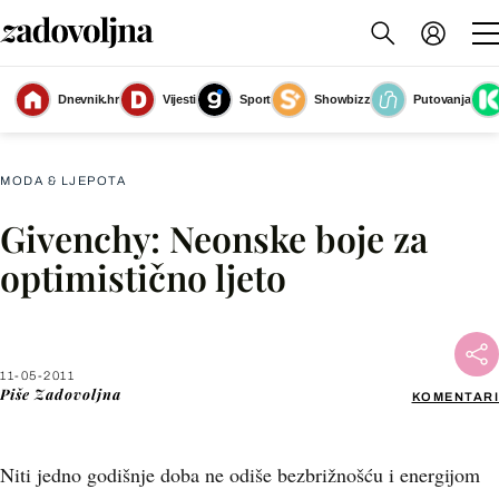
Dnevnik.hr
Vijesti
Sport
Showbizz
Putovanja
Slika nije dostupna
MODA & LJEPOTA
Givenchy: Neonske boje za
Facebook
optimistično ljeto
X
11-05-2011
WhatsApp
Piše
Zadovoljna
KOMENTARI
Viber
Niti jedno godišnje doba ne odiše bezbrižnošću i energijom