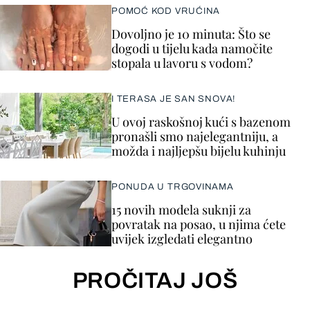
POMOĆ KOD VRUĆINA
Dovoljno je 10 minuta: Što se
dogodi u tijelu kada namočite
stopala u lavoru s vodom?
I TERASA JE SAN SNOVA!
U ovoj raskošnoj kući s bazenom
pronašli smo najelegantniju, a
možda i najljepšu bijelu kuhinju
PONUDA U TRGOVINAMA
15 novih modela suknji za
povratak na posao, u njima ćete
uvijek izgledati elegantno
PROČITAJ JOŠ