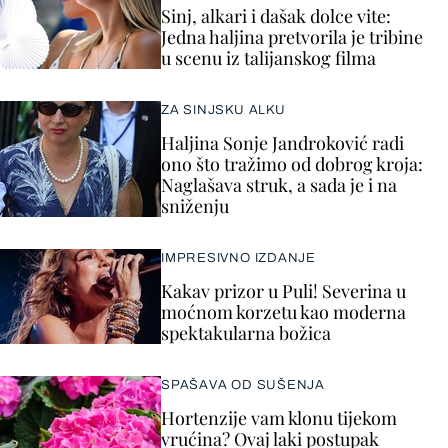
Sinj, alkari i dašak dolce vite:
Jedna haljina pretvorila je tribine
u scenu iz talijanskog filma
ZA SINJSKU ALKU
Haljina Sonje Jandroković radi
ono što tražimo od dobrog kroja:
Naglašava struk, a sada je i na
sniženju
IMPRESIVNO IZDANJE
Kakav prizor u Puli! Severina u
moćnom korzetu kao moderna
spektakularna božica
SPAŠAVA OD SUŠENJA
Hortenzije vam klonu tijekom
vrućina? Ovaj laki postupak