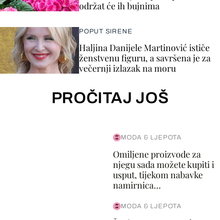
održat će ih bujnima
POPUT SIRENE
Haljina Danijele Martinović ističe
ženstvenu figuru, a savršena je za
večernji izlazak na moru
PROČITAJ JOŠ
MODA & LJEPOTA
Omiljene proizvode za
njegu sada možete kupiti i
usput, tijekom nabavke
namirnica...
MODA & LJEPOTA