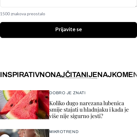
1500 znakova preostalo
Prijavite se
INSPIRATIVNO
NAJČITANIJE
NAJKOMEN
DOBRO JE ZNATI
Koliko dugo narezana lubenica
smije stajati u hladnjaku i kada je
više nije sigurno jesti?
MIKROTREND