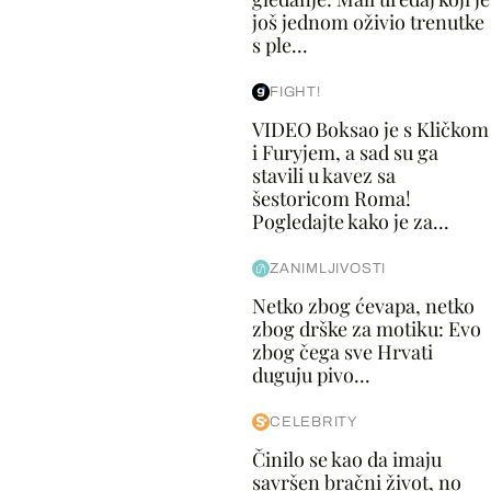
još jednom oživio trenutke
s ple...
FIGHT!
VIDEO Boksao je s Kličkom
i Furyjem, a sad su ga
stavili u kavez sa
šestoricom Roma!
Pogledajte kako je za...
ZANIMLJIVOSTI
Netko zbog ćevapa, netko
zbog drške za motiku: Evo
zbog čega sve Hrvati
duguju pivo...
CELEBRITY
Činilo se kao da imaju
savršen bračni život, no