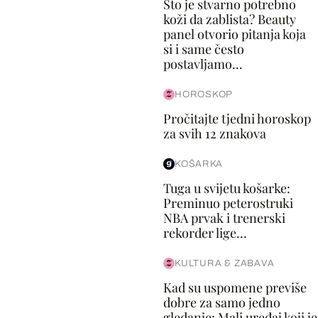
Što je stvarno potrebno
koži da zablista? Beauty
panel otvorio pitanja koja
si i same često
postavljamo...
HOROSKOP
Pročitajte tjedni horoskop
za svih 12 znakova
KOŠARKA
Tuga u svijetu košarke:
Preminuo peterostruki
NBA prvak i trenerski
rekorder lige...
KULTURA & ZABAVA
Kad su uspomene previše
dobre za samo jedno
gledanje: Mali uređaj koji je