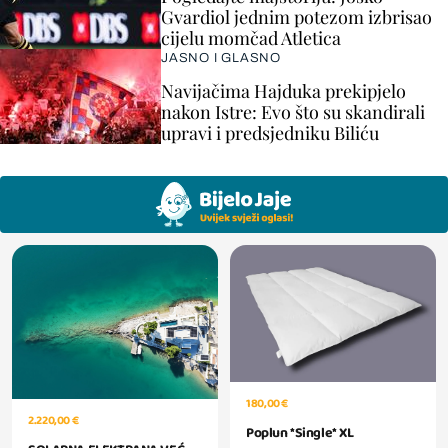
Gvardiol jednim potezom izbrisao
cijelu momčad Atletica
JASNO I GLASNO
Navijačima Hajduka prekipjelo
nakon Istre: Evo što su skandirali
upravi i predsjedniku Biliću
180,00 €
2.220,00 €
Poplun *Single* XL