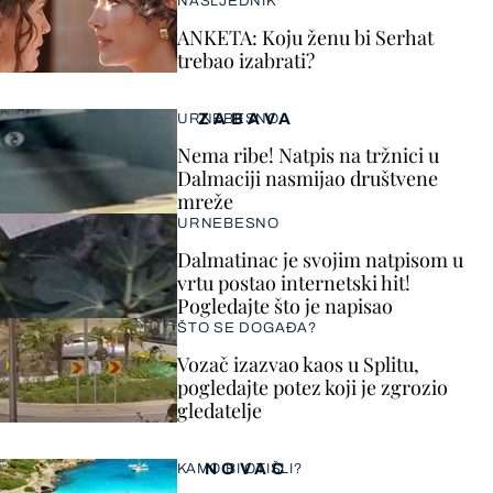
NASLJEDNIK
ANKETA: Koju ženu bi Serhat
trebao izabrati?
ZABAVA
URNEBESNO
Nema ribe! Natpis na tržnici u
Dalmaciji nasmijao društvene
mreže
URNEBESNO
Dalmatinac je svojim natpisom u
vrtu postao internetski hit!
Pogledajte što je napisao
ŠTO SE DOGAĐA?
Vozač izazvao kaos u Splitu,
pogledajte potez koji je zgrozio
gledatelje
NOVAC
KAMO BI OTIŠLI?