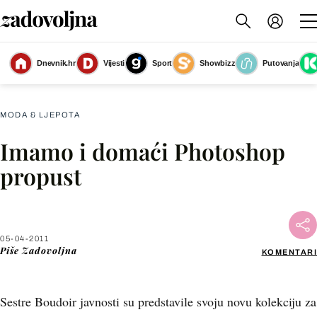
Dnevnik.hr
Vijesti
Sport
Showbizz
Putovanja
Slika nije dostupna
MODA & LJEPOTA
Imamo i domaći Photoshop
Facebook
propust
X
05-04-2011
WhatsApp
Piše
Zadovoljna
KOMENTARI
Viber
Sestre Boudoir javnosti su predstavile svoju novu kolekciju za