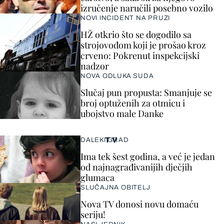
izručenje naručili posebno vozilo
NOVI INCIDENT NA PRUZI
HŽ otkrio što se dogodilo sa
strojovođom koji je prošao kroz
crveno: Pokrenut inspekcijski
nadzor
NOVA ODLUKA SUDA
Slučaj pun propusta: Smanjuje se
broj optuženih za otmicu i
ubojstvo male Danke
TV
DALEKI GRAD
Ima tek šest godina, a već je jedan
od najnagrađivanijih dječjih
glumaca
SLUČAJNA OBITELJ
Nova TV donosi novu domaću
seriju!