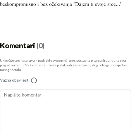
beskompromisno i bez očekivanja ''Dajem ti svoje srce...'
Komentari
(0)
Uključite se u raspravu – podijelite svoje mišljenje, postavite pitanja ili ponudite svoj
pogled na temu. Vaš komentar može potaknuti zanimljiv dijalog i obogatiti zajednicu
našeg portala.
Važna obavijest
!