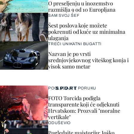
O preseljenju u inozemstvo
razmišlja 9 od 10 Europljana
SAM SVOJ ŠEF
Šest poslova koje možete
pokrenuti od kuće uz minimalna
ulaganja
TREĆI UNIKATNI BUGATTI
Nazvan je po vrsti
srednjovjekovnog viteškog konja i
visok samo metar
SPORT
POGLEDAJTE PORUKU
FOTO Torcida podigla
transparente koji će odjeknuti
Hrvatskom: Prozvali "moralne
vertikale"
ODUŠEVIO
Pogledajte majstoriju: Joško