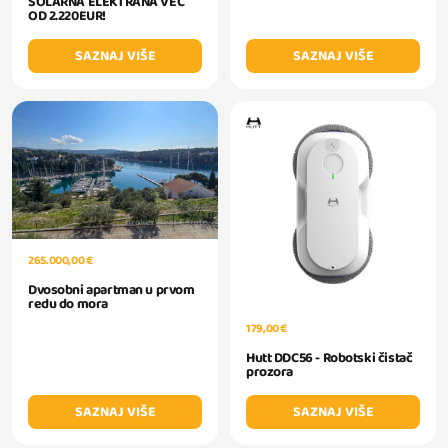
SOLARNA ELEKTRANA VEĆ
OD 2.220EUR!
SAZNAJ VIŠE
SAZNAJ VIŠE
265.000,00 €
Dvosobni apartman u prvom
redu do mora
179,00 €
Hutt DDC56 - Robotski čistač
prozora
SAZNAJ VIŠE
SAZNAJ VIŠE