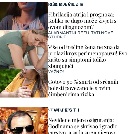
ZDRAVLJE
PIŠE LIJEČNIK
Fibrilacija atrija i prognoza:
Koliko se dugo može živjeti s
ovom dijagnozom?
ALARMANTNI REZULTATI NOVE
STUDIJE
Više od trećine žena ne zna da
prolazi kroz perimenopauzu! Evo
zašto su simptomi toliko
zbunjujući
VAŽNO!
Gotovo 90 % smrti od srčanih
bolesti povezano je s ovim
čimbenicima rizika
VIJESTI
VELIKI PAD
Neviđene mjere osiguranja:
Godinama se skrivao i gradio
carstvo, a sada su za njegovo