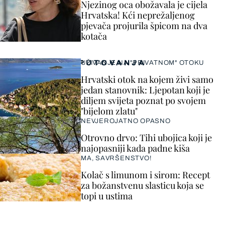
Njezinog oca obožavala je cijela
Hrvatska! Kći neprežaljenog
pjevača projurila špicom na dva
kotača
PUTOVANJA
UŽIVANJE NA "PRIVATNOM" OTOKU
Hrvatski otok na kojem živi samo
jedan stanovnik: Ljepotan koji je
diljem svijeta poznat po svojem
"bijelom zlatu"
NEVJEROJATNO OPASNO
Otrovno drvo: Tihi ubojica koji je
najopasniji kada padne kiša
MA, SAVRŠENSTVO!
Kolač s limunom i sirom: Recept
za božanstvenu slasticu koja se
topi u ustima