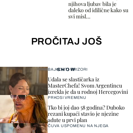
njihova ljubav bila je
daleko od idilične kako su
svi misl...
PROČITAJ JOŠ
SHOW
BAJKOVITI PRIZORI
Udala se slastičarka iz
MasterChefa! Svom Argentincu
izrekla je da u rodnoj Hercegovini
PRKOSI VREMENU
Tko bi joj dao 58 godina? Duboko
rezani kupaći stavio je njezine
adute u prvi plan
ČUVA USPOMENU NA NJEGA