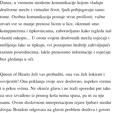
Danas, u vremenu moderne komunikacije kojom vladaju
društvene mreže i virtualni život, ljudi pribjegavaju samo
tome. Osobna komunikacija postaje stvar prošlosti, važne
stvari sve se manje prenose licem u lice, okrenuti smo
kompjuterima i tipkovnicama, zaboravljamo kako izgleda naš
vlastiti rukopis... U ovom svijetu društvenih mreža osjećaji i
mišljenja lako se tipkaju, svi postajemo hrabriji zahvaljujući
raznim posrednicima, lakše prenosimo informacije i osjećaje
bez gledanja u oči.
Queen of Hearts želi vas probuditi, ona vas želi šokirati i
osvijestiti!.Ona poklanja svoje srce doslovno, usprkos svemu
i u prkos svima. Ne okreće glavu i ne traži sporedni put iako
za srce izvađeno iz prsnog koša nema spasa, pa ni za nju
samu. Ovom doslovnom interpretacijom izjave ljubavi modni
dvojac Boudoir odgovara na glavni problem društva i govori