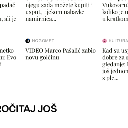
apadač
njegu sada možete kupiti i
Vukovaru!
usput, tijekom nabavke
koliko je
 ali je
namirnica...
u kratkom
NOGOMET
KULTURA
 netko
VIDEO Marco Pašalić zabio
Kad su u
u: Evo
novu golčinu
dobre za 
i
gledanje: 
još jedno
s ple...
OČITAJ JOŠ