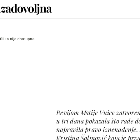
Slika nije dostupna
Revijom Matije Vuice zatvoren 
u tri dana pokazala što rade d
napravila pravo iznenađenje. Z
Kristina Šalinović koja je prv