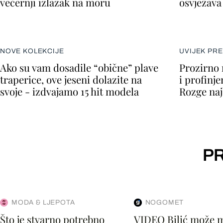
večernji izlazak na moru
osvježava 
NOVE KOLEKCIJE
UVIJEK PR
Ako su vam dosadile “obične” plave
Prozirno 
traperice, ove jeseni dolazite na
i profinje
svoje - izdvajamo 15 hit modela
Rozge naj
PR
MODA & LJEPOTA
NOGOMET
Što je stvarno potrebno
VIDEO Bilić može 