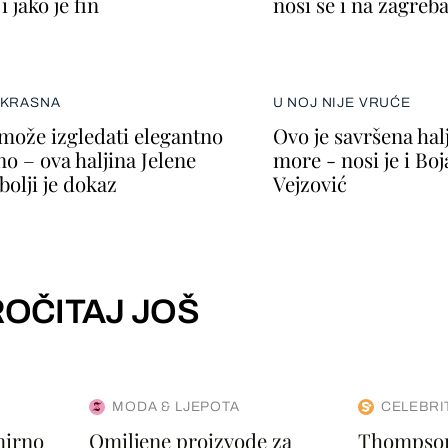
i jako je fin
nosi se i na zagreba
EKRASNA
U NOJ NIJE VRUĆE
može izgledati elegantno
Ovo je savršena halj
no – ova haljina Jelene
more - nosi je i Bo
bolji je dokaz
Vejzović
OČITAJ JOŠ
MODA & LJEPOTA
CELEBRI
mirno
Omiljene proizvode za
Thompson 