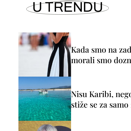
U TRENDU
Kada smo na zada
morali smo dozna
Nisu Karibi, neg
stiže se za sam