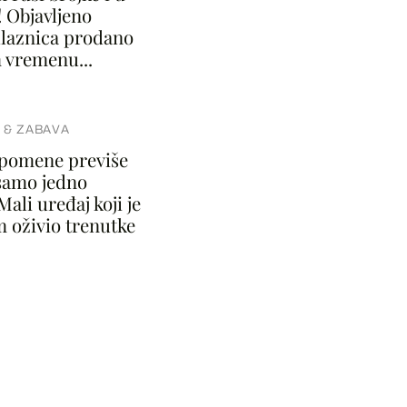
 Objavljeno
 ulaznica prodano
 vremenu...
 & ZABAVA
spomene previše
samo jedno
Mali uređaj koji je
m oživio trenutke