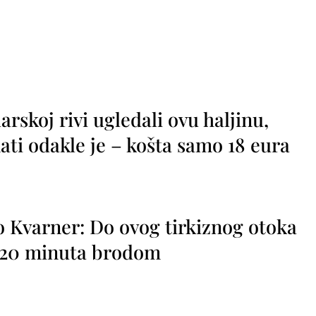
rskoj rivi ugledali ovu haljinu,
ti odakle je – košta samo 18 eura
o Kvarner: Do ovog tirkiznog otoka
o 20 minuta brodom