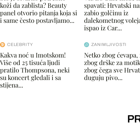
koži da zablista? Beauty
spavati: Hrvatski n
panel otvorio pitanja koja si
zabio golčinu iz
i same često postavljamo...
dalekometnog voleja,
ispao iz Car...
CELEBRITY
ZANIMLJIVOSTI
Kakva noć u Imotskom!
Netko zbog ćevapa,
Više od 25 tisuća ljudi
zbog drške za motik
pratilo Thompsona, neki
zbog čega sve Hrvat
su koncert gledali i sa
duguju pivo...
stijena...
PR