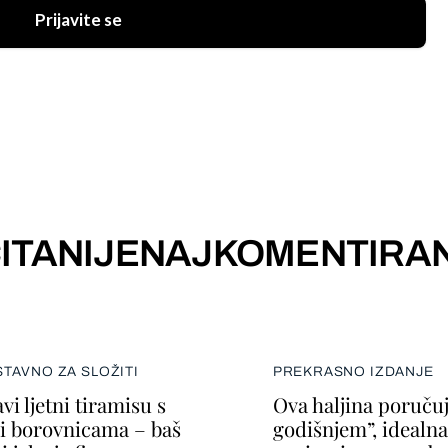
Prijavite se
ITANIJE
NAJKOMENTIRAN
TAVNO ZA SLOŽITI
PREKRASNO IZDANJE
vi ljetni tiramisu s
Ova haljina poruču
i borovnicama – baš
godišnjem”, idealna j