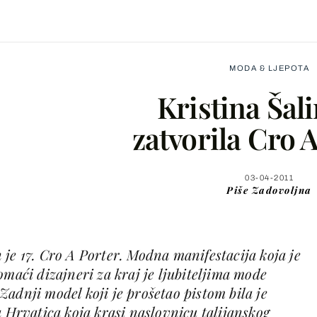
MODA & LJEPOTA
Kristina Šal
zatvorila Cro 
Facebook
03-04-2011
Piše
Zadovoljna
X
je 17. Cro A Porter. Modna manifestacija koja je
WhatsApp
omaći dizajneri za kraj je ljubiteljima mode
adnji model koji je prošetao pistom bila je
Viber
a Hrvatica koja krasi naslovnicu talijanskog