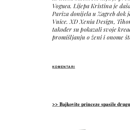
Voguea. Lijepa Kristina je da
Pariza donijela u Zagreb dok j
Vuice. XD Xenia Design, Tiho
također su pokazali svoje kreac
promišljanju o ženi i onome št
KOMENTARI
>> Bajkovite princeze spasile drug