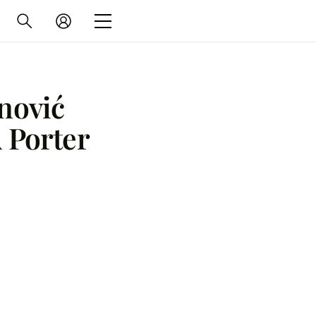
inović
A Porter