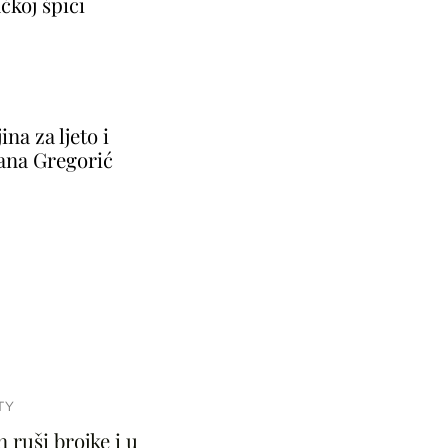
čkoj špici
ina za ljeto i
jana Gregorić
TY
ruši brojke i u