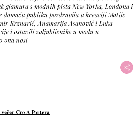
šak glamura s modnih pista New Yorka, Londona i
e domaću publiku pozdravila u kreaciji Matije
mir Krznarić, Anamarija Asanović i Luka
ije i ostavili zaljubljenike u modu u
o ona nosi
u večer Cro A Portera