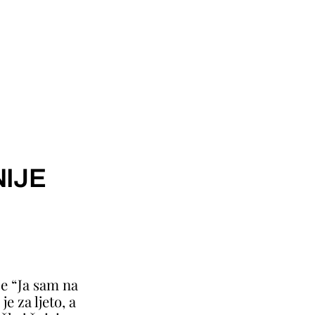
IJE
je “Ja sam na
e za ljeto, a