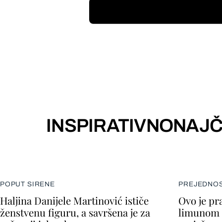
INSPIRATIVNO
NAJČ
POPUT SIRENE
PREJEDNOS
Haljina Danijele Martinović ističe
Ovo je pra
ženstvenu figuru, a savršena je za
limunom 