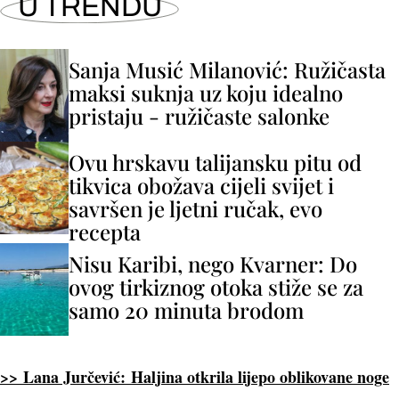
U TRENDU
Sanja Musić Milanović: Ružičasta
maksi suknja uz koju idealno
pristaju - ružičaste salonke
Ovu hrskavu talijansku pitu od
tikvica obožava cijeli svijet i
savršen je ljetni ručak, evo
recepta
Nisu Karibi, nego Kvarner: Do
ovog tirkiznog otoka stiže se za
samo 20 minuta brodom
>> Lana Jurčević: Haljina otkrila lijepo oblikovane noge