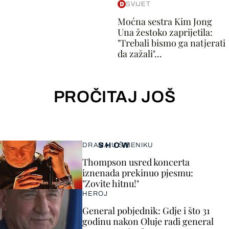
SVIJET
Moćna sestra Kim Jong
Una žestoko zaprijetila:
"Trebali bismo ga natjerati
da zažali"...
PROČITAJ JOŠ
SHOW
DRAMA U ŠIBENIKU
Thompson usred koncerta
iznenada prekinuo pjesmu:
"Zovite hitnu!"
HEROJ
General pobjednik: Gdje i što 31
godinu nakon Oluje radi general