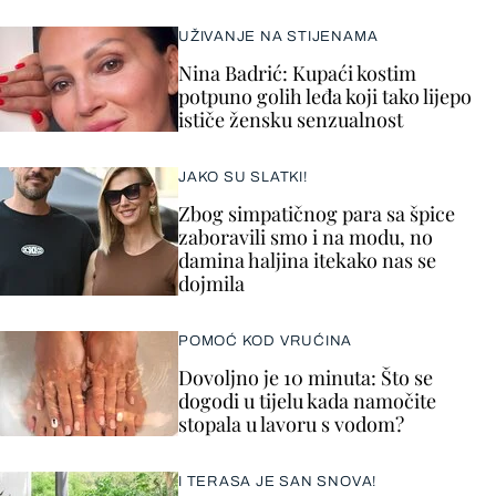
UŽIVANJE NA STIJENAMA
Nina Badrić: Kupaći kostim
potpuno golih leđa koji tako lijepo
ističe žensku senzualnost
JAKO SU SLATKI!
Zbog simpatičnog para sa špice
zaboravili smo i na modu, no
damina haljina itekako nas se
dojmila
POMOĆ KOD VRUĆINA
Dovoljno je 10 minuta: Što se
dogodi u tijelu kada namočite
stopala u lavoru s vodom?
I TERASA JE SAN SNOVA!