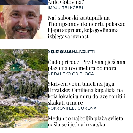
Ante Gotovina?
IMAJU TRI KĆERI
Naš saborski zastupnik na
Thompsonovu koncertu pokazao
lijepu suprugu, koja godinama
izbjegava javnost
PUTOVANJA
NAJMANJA NA SVIJETU
Čudo prirode: Predivna pješčana
plaža na 100 metara od mora
NEDALEKO OD PLOČA
Skriveni vojni tuneli na jugu
Hrvatske: Omiljena kupališta na
koja lokalci u miru dolaze roniti i
skakati u more
POKROVITELJ CORONA
Među 100 najboljih plaža svijeta
našla se i jedna hrvatska