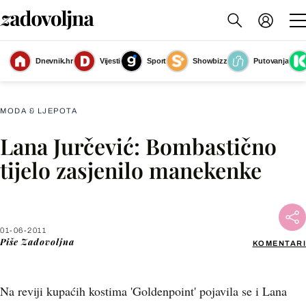
Dnevnik.hr
Vijesti
Sport
Showbizz
Putovanja
Slika nije dostupna
MODA & LJEPOTA
Lana Jurčević: Bombastično
Facebook
tijelo zasjenilo manekenke
X
01-06-2011
WhatsApp
Piše
Zadovoljna
KOMENTARI
Viber
Na reviji kupaćih kostima 'Goldenpoint' pojavila se i Lana