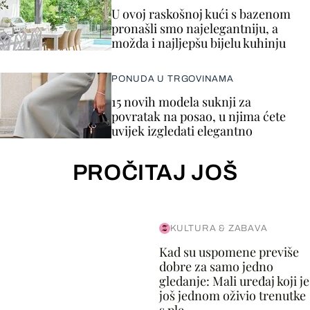
U ovoj raskošnoj kući s bazenom
pronašli smo najelegantniju, a
možda i najljepšu bijelu kuhinju
PONUDA U TRGOVINAMA
15 novih modela suknji za
povratak na posao, u njima ćete
uvijek izgledati elegantno
PROČITAJ JOŠ
KULTURA & ZABAVA
Kad su uspomene previše
dobre za samo jedno
gledanje: Mali uređaj koji je
još jednom oživio trenutke