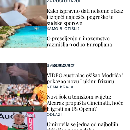
ZA POSLODAVCE
Kako ispravno dati nekome otkaz
i izbjeći najčešće pogreške te
sudske sporove
KAMO BI OTIŠLI?
O preseljenju u inozemstvo
razmišlja 9 od 10 Europljana
SPORT
SVE OBJAVIO
VIDEO Australac ošišao Modrića i
pokazao novu Lukinu frizuru
NEMA KRAJA
Novi šok u teniskom svijetu:
Alcaraz propušta Cincinatti, hoće
li igrati na US Openu?
ODLAZI
Umirovila se jedna od najboljih