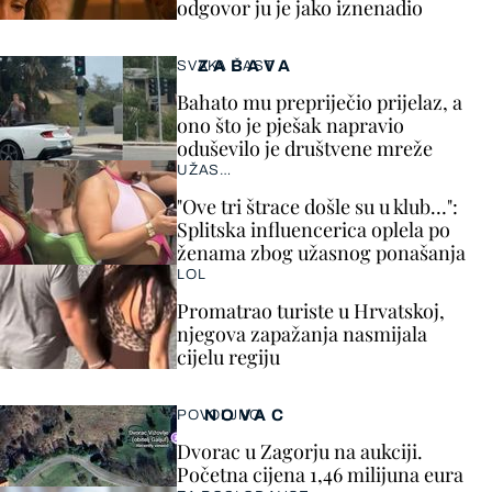
odgovor ju je jako iznenadio
ZABAVA
SVAKA ČAST
Bahato mu prepriječio prijelaz, a
ono što je pješak napravio
oduševilo je društvene mreže
UŽAS…
"Ove tri štrace došle su u klub…":
Splitska influencerica oplela po
ženama zbog užasnog ponašanja
LOL
Promatrao turiste u Hrvatskoj,
njegova zapažanja nasmijala
cijelu regiju
NOVAC
POVOLJNO
Dvorac u Zagorju na aukciji.
Početna cijena 1,46 milijuna eura