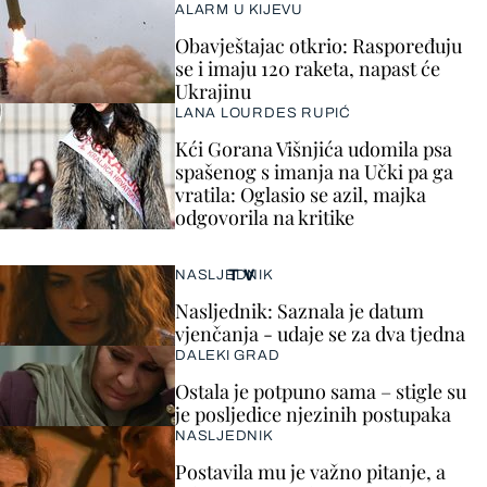
ALARM U KIJEVU
Obavještajac otkrio: Raspoređuju
se i imaju 120 raketa, napast će
Ukrajinu
LANA LOURDES RUPIĆ
Kći Gorana Višnjića udomila psa
spašenog s imanja na Učki pa ga
vratila: Oglasio se azil, majka
odgovorila na kritike
TV
NASLJEDNIK
Nasljednik: Saznala je datum
vjenčanja - udaje se za dva tjedna
DALEKI GRAD
Ostala je potpuno sama – stigle su
je posljedice njezinih postupaka
NASLJEDNIK
Postavila mu je važno pitanje, a