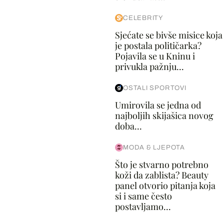
CELEBRITY
Sjećate se bivše misice koja
je postala političarka?
Pojavila se u Kninu i
privukla pažnju...
OSTALI SPORTOVI
Umirovila se jedna od
najboljih skijašica novog
doba...
MODA & LJEPOTA
Što je stvarno potrebno
koži da zablista? Beauty
panel otvorio pitanja koja
si i same često
postavljamo...