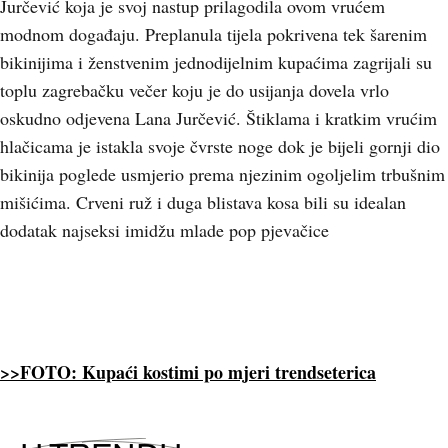
Jurčević koja je svoj nastup prilagodila ovom vrućem
modnom događaju. Preplanula tijela pokrivena tek šarenim
bikinijima i ženstvenim jednodijelnim kupaćima zagrijali su
toplu zagrebačku večer koju je do usijanja dovela vrlo
oskudno odjevena Lana Jurčević. Štiklama i kratkim vrućim
hlačicama je istakla svoje čvrste noge dok je bijeli gornji dio
bikinija poglede usmjerio prema njezinim ogoljelim trbušnim
mišićima. Crveni ruž i duga blistava kosa bili su idealan
dodatak najseksi imidžu mlade pop pjevačice
>>FOTO: Kupaći kostimi po mjeri trendseterica