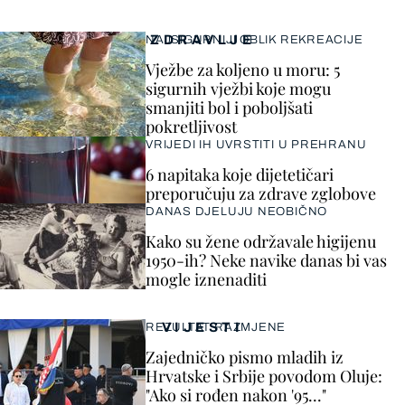
ZDRAVLJE
NAJSIGURNIJI OBLIK REKREACIJE
Vježbe za koljeno u moru: 5
sigurnih vježbi koje mogu
smanjiti bol i poboljšati
pokretljivost
VRIJEDI IH UVRSTITI U PREHRANU
6 napitaka koje dijetetičari
preporučuju za zdrave zglobove
DANAS DJELUJU NEOBIČNO
Kako su žene održavale higijenu
1950-ih? Neke navike danas bi vas
mogle iznenaditi
VIJESTI
REZULTAT RAZMJENE
Zajedničko pismo mladih iz
Hrvatske i Srbije povodom Oluje:
"Ako si rođen nakon '95..."