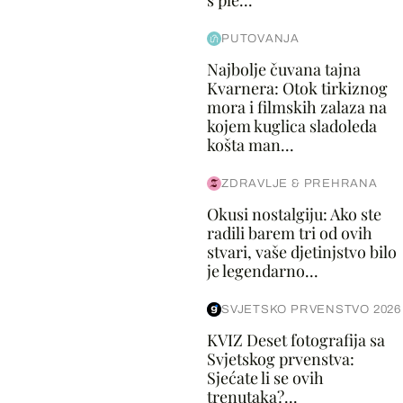
s ple...
PUTOVANJA
Najbolje čuvana tajna
Kvarnera: Otok tirkiznog
mora i filmskih zalaza na
kojem kuglica sladoleda
košta man...
ZDRAVLJE & PREHRANA
Okusi nostalgiju: Ako ste
radili barem tri od ovih
stvari, vaše djetinjstvo bilo
je legendarno...
SVJETSKO PRVENSTVO 2026
KVIZ Deset fotografija sa
Svjetskog prvenstva:
Sjećate li se ovih
trenutaka?...