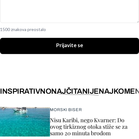
1500 znakova preostalo
Prijavite se
INSPIRATIVNO
NAJČITANIJE
NAJKOMEN
MORSKI BISER
Nisu Karibi, nego Kvarner: Do
ovog tirkiznog otoka stiže se za
samo 20 minuta brodom