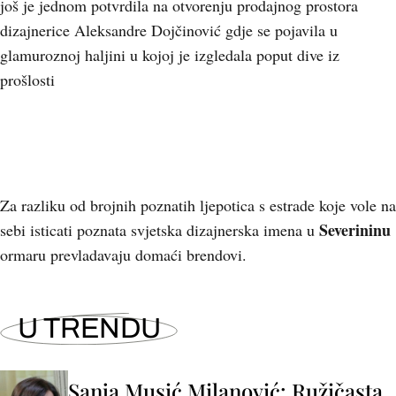
još je jednom potvrdila na otvorenju prodajnog prostora
dizajnerice Aleksandre Dojčinović gdje se pojavila u
glamuroznoj haljini u kojoj je izgledala poput dive iz
prošlosti
Za razliku od brojnih poznatih ljepotica s estrade koje vole na
Severininu
sebi isticati poznata svjetska dizajnerska imena u
ormaru prevladavaju domaći brendovi.
U TRENDU
Sanja Musić Milanović: Ružičasta