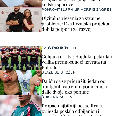
sudske sporove
POKROVITELJ PHILIP MORRIS ZAGREB
Digitalna rješenja za stvarne
probleme: Dva hrvatska projekta
dobila potporu za razvoj
SPORT
ŽALGIRIS RAZBIJEN
Golijada u Litvi: Hajduku petarda i
velika prednost uoči uzvrata na
Poljudu
SLAŽE SE STOŽER
Daliću će se pridružiti jedan od
omiljenih Vatrenih, pomoćnici i
dalje dvoje oko ponude
ŠOK ZA KRALJEVE
Propao najbitniji posao Reala,
zvijezda poslala odbijenicu i