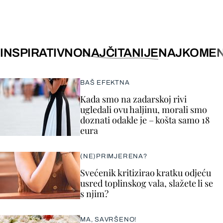
INSPIRATIVNO
NAJČITANIJE
NAJKOMEN
BAŠ EFEKTNA
Kada smo na zadarskoj rivi
ugledali ovu haljinu, morali smo
doznati odakle je – košta samo 18
eura
(NE)PRIMJERENA?
Svećenik kritizirao kratku odjeću
usred toplinskog vala, slažete li se
s njim?
MA, SAVRŠENO!