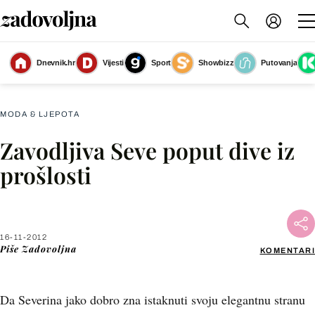
Dnevnik.hr
Vijesti
Sport
Showbizz
Putovanja
Slika nije dostupna
MODA & LJEPOTA
Zavodljiva Seve poput dive iz
Facebook
prošlosti
X
16-11-2012
WhatsApp
Piše
Zadovoljna
KOMENTARI
Viber
Da Severina jako dobro zna istaknuti svoju elegantnu stranu