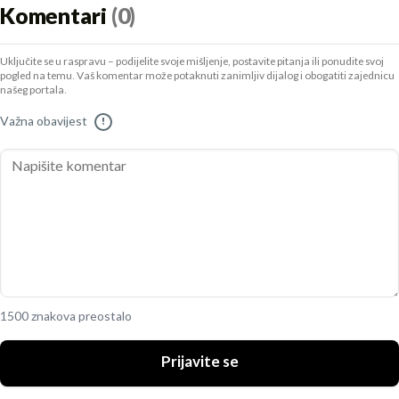
Komentari
(0)
Uključite se u raspravu – podijelite svoje mišljenje, postavite pitanja ili ponudite svoj
pogled na temu. Vaš komentar može potaknuti zanimljiv dijalog i obogatiti zajednicu
našeg portala.
Važna obavijest
!
1500 znakova preostalo
Prijavite se