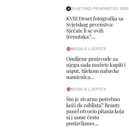
SVJETSKO PRVENSTVO 2026
KVIZ Deset fotografija sa
Svjetskog prvenstva:
Sjećate li se ovih
trenutaka?...
MODA & LJEPOTA
Omiljene proizvode za
njegu sada možete kupiti i
usput, tijekom nabavke
namirnica...
MODA & LJEPOTA
Što je stvarno potrebno
koži da zablista? Beauty
panel otvorio pitanja koja
si i same često
postavljamo...