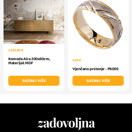
2.250,90 €
Komoda Aira 200x50cm,
1,00 €
Materijal: MDF
Vjenčano prstenje - P6005
SAZNAJ VIŠE
SAZNAJ VIŠE