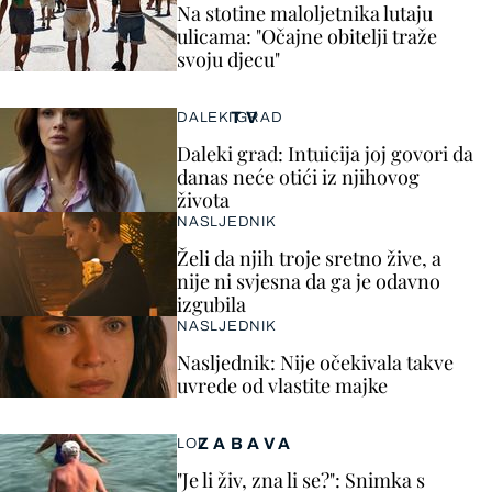
Na stotine maloljetnika lutaju
ulicama: "Očajne obitelji traže
svoju djecu"
TV
DALEKI GRAD
Daleki grad: Intuicija joj govori da
danas neće otići iz njihovog
života
NASLJEDNIK
Želi da njih troje sretno žive, a
nije ni svjesna da ga je odavno
izgubila
NASLJEDNIK
Nasljednik: Nije očekivala takve
uvrede od vlastite majke
ZABAVA
LOL
"Je li živ, zna li se?": Snimka s