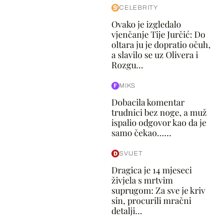
CELEBRITY
Ovako je izgledalo
vjenčanje Tije Jurčić: Do
oltara ju je dopratio očuh,
a slavilo se uz Olivera i
Rozgu...
MIKS
Dobacila komentar
trudnici bez noge, a muž
ispalio odgovor kao da je
samo čekao…...
SVIJET
Dragica je 14 mjeseci
živjela s mrtvim
suprugom: Za sve je kriv
sin, procurili mračni
detalji...