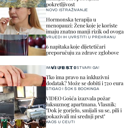
pokretljivost
NOVO ISTRAŽIVANJE
Hormonska terapija u
menopauzi: Žene koje je koriste
imaju znatno manji rizik od ovoga
VRIJEDI IH UVRSTITI U PREHRANU
6 napitaka koje dijetetičari
preporučuju za zdrave zglobove
VIJESTI
IMAŠ PRAVO, OSTVARI GA!
Tko ima pravo na inkluzivni
dodatak? Može se dobiti i 720 eura
STIGAO I ŠOK S BOOKINGA
VIDEO Gošća izazvala požar
luksuznog apartmana. Vlasnik:
"Dok je gorjelo, smijali su se, pili i
pokazivali mi srednji prst"
KAOS U CEUTI