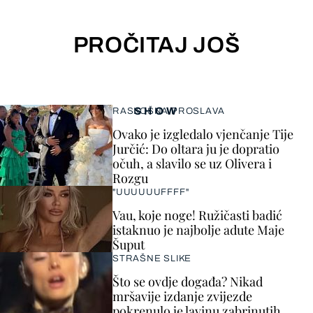
PROČITAJ JOŠ
SHOW
RASKOŠNA PROSLAVA
Ovako je izgledalo vjenčanje Tije
Jurčić: Do oltara ju je dopratio
očuh, a slavilo se uz Olivera i
Rozgu
"UUUUUUFFFF"
Vau, koje noge! Ružičasti badić
istaknuo je najbolje adute Maje
Šuput
STRAŠNE SLIKE
Što se ovdje događa? Nikad
mršavije izdanje zvijezde
pokrenulo je lavinu zabrinutih