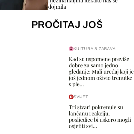
njezina haljina itekako nas se
dojmila
PROČITAJ JOŠ
KULTURA & ZABAVA
Kad su uspomene previše
dobre za samo jedno
gledanje: Mali uređaj koji je
još jednom oživio trenutke
s ple...
SVIJET
Tri stvari pokrenule su
lančanu reakciju,
posljedice bi uskoro mogli
osjetiti svi...