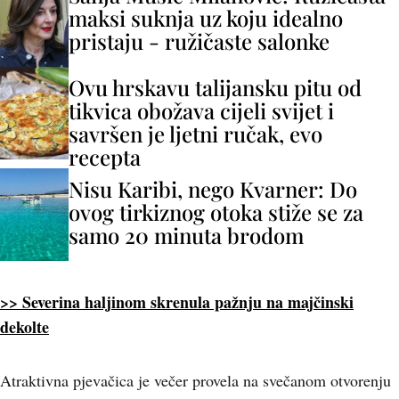
maksi suknja uz koju idealno
pristaju - ružičaste salonke
Ovu hrskavu talijansku pitu od
tikvica obožava cijeli svijet i
savršen je ljetni ručak, evo
recepta
Nisu Karibi, nego Kvarner: Do
ovog tirkiznog otoka stiže se za
samo 20 minuta brodom
>> Severina haljinom skrenula pažnju na majčinski
dekolte
Atraktivna pjevačica je večer provela na svečanom otvorenju