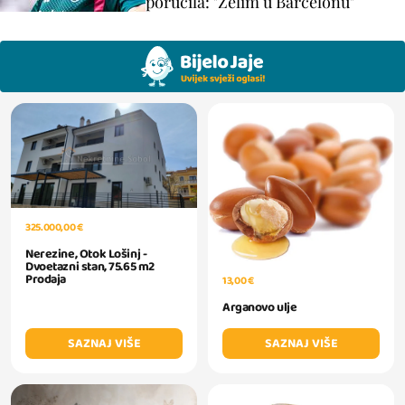
poručila: "Želim u Barcelonu"
325.000,00 €
Nerezine, Otok Lošinj -
Dvoetazni stan, 75.65 m2
Prodaja
13,00 €
Arganovo ulje
SAZNAJ VIŠE
SAZNAJ VIŠE