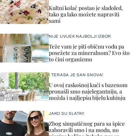
Kultni kolač postao je sladoled,
tako ga lako možete napraviti
sami
NIJE UVIJEK NAJBOLJI IZBOR
Teže vam je piti običnu vodu pa
posežete za mineralnom? Evo što
to čini organizmu
I TERASA JE SAN SNOVA!
U ovoj raskošnoj kući s bazenom
pronašli smo najelegantniju, a
možda i najljepšu bijelu kuhinju
JAKO SU SLATKI!
Zbog simpatičnog para sa špice
zaboravili smo i na modu, no