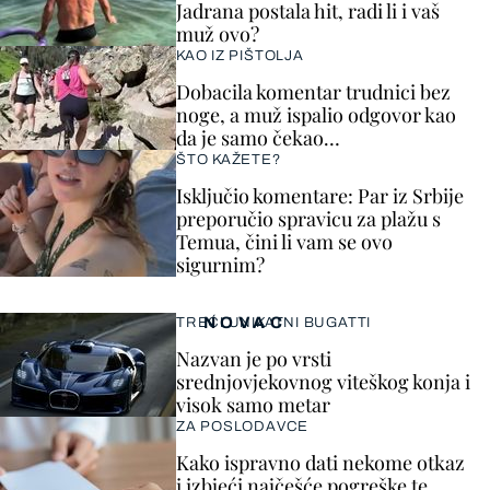
Jadrana postala hit, radi li i vaš
muž ovo?
KAO IZ PIŠTOLJA
Dobacila komentar trudnici bez
noge, a muž ispalio odgovor kao
da je samo čekao…
ŠTO KAŽETE?
Isključio komentare: Par iz Srbije
preporučio spravicu za plažu s
Temua, čini li vam se ovo
sigurnim?
NOVAC
TREĆI UNIKATNI BUGATTI
Nazvan je po vrsti
srednjovjekovnog viteškog konja i
visok samo metar
ZA POSLODAVCE
Kako ispravno dati nekome otkaz
i izbjeći najčešće pogreške te