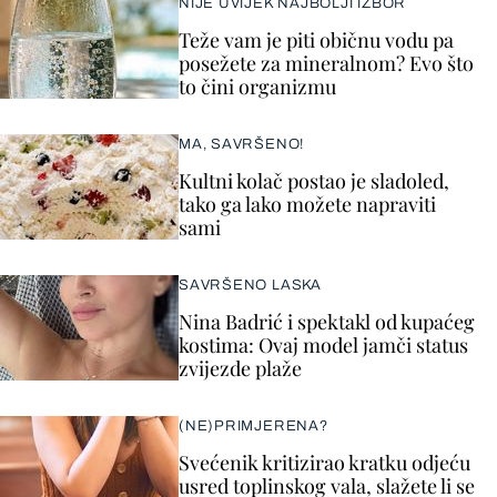
NIJE UVIJEK NAJBOLJI IZBOR
Teže vam je piti običnu vodu pa
posežete za mineralnom? Evo što
to čini organizmu
MA, SAVRŠENO!
Kultni kolač postao je sladoled,
tako ga lako možete napraviti
sami
SAVRŠENO LASKA
Nina Badrić i spektakl od kupaćeg
kostima: Ovaj model jamči status
zvijezde plaže
(NE)PRIMJERENA?
Svećenik kritizirao kratku odjeću
usred toplinskog vala, slažete li se