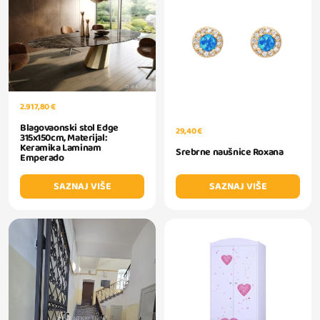
2.917,80 €
Blagovaonski stol Edge
29,40 €
315x150cm, Materijal:
Keramika Laminam
Srebrne naušnice Roxana
Emperado
SAZNAJ VIŠE
SAZNAJ VIŠE