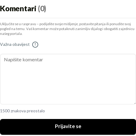
Komentari
(0)
Uključite se u raspravu – podijelite svoje mišljenje, postavite pitanja ili ponudite svoj
pogled na temu. Vaš komentar može potaknuti zanimljiv dijalog i obogatiti zajednicu
našeg portala.
Važna obavijest
!
1500 znakova preostalo
Prijavite se