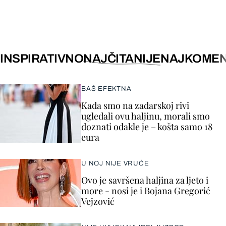
INSPIRATIVNO
NAJČITANIJE
NAJKOMEN
BAŠ EFEKTNA
Kada smo na zadarskoj rivi
ugledali ovu haljinu, morali smo
doznati odakle je – košta samo 18
eura
U NOJ NIJE VRUĆE
Ovo je savršena haljina za ljeto i
more - nosi je i Bojana Gregorić
Vejzović