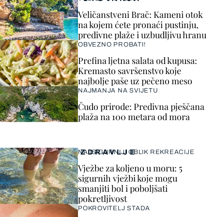
Veličanstveni Brač: Kameni otok
na kojem ćete pronaći pustinju,
predivne plaže i uzbudljivu hranu
OBVEZNO PROBATI!
Prefina ljetna salata od kupusa:
Kremasto savršenstvo koje
najbolje paše uz pečeno meso
NAJMANJA NA SVIJETU
Čudo prirode: Predivna pješčana
plaža na 100 metara od mora
ZDRAVLJE
NAJSIGURNIJI OBLIK REKREACIJE
Vježbe za koljeno u moru: 5
sigurnih vježbi koje mogu
smanjiti bol i poboljšati
pokretljivost
POKROVITELJ STADA