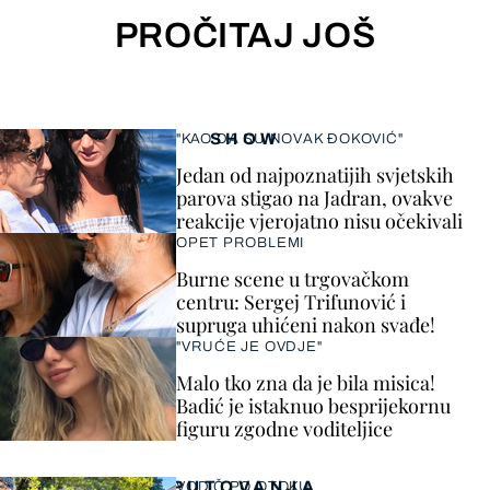
PROČITAJ JOŠ
SHOW
"KAO DA SU NOVAK ĐOKOVIĆ"
Jedan od najpoznatijih svjetskih
parova stigao na Jadran, ovakve
reakcije vjerojatno nisu očekivali
OPET PROBLEMI
Burne scene u trgovačkom
centru: Sergej Trifunović i
supruga uhićeni nakon svađe!
"VRUĆE JE OVDJE"
Malo tko zna da je bila misica!
Badić je istaknuo besprijekornu
figuru zgodne voditeljice
PUTOVANJA
VODIČ PO OTOKU