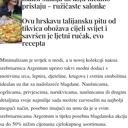
pristaju - ružičaste salonke
Ovu hrskavu talijansku pitu od
tikvica obožava cijeli svijet i
savršen je ljetni ručak, evo
recepta
+
16
Minimalizam je uvijek u modi, a u novoj kolekciji nakita
srebrnarnica Argentum upravo takvi modni dodaci s
motivima srca, leptira, djeteline, krugova i svetim simbolima
idealan su dar za nadolazeće blagdane. Naušnicama,
ogrlicama, privjescima, narukvicama, naušnicama ili drugim
detaljima svoje najmilije sada možete razveseliti na najbolji
mogući način, posebno imajući na umu da je u svim
srebrnarnicama Argentum u tijeku posebna blagdanska akcija
sa do 50% nižim cijenama cjelokupnog asortimana.