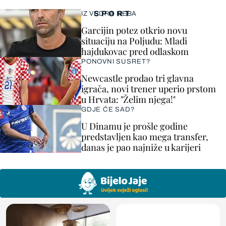
SPORT
IZ VEDRA NEBA
Garcijin potez otkrio novu
situaciju na Poljudu: Mladi
hajdukovac pred odlaskom
PONOVNI SUSRET?
Newcastle prodao tri glavna
igrača, novi trener uperio prstom
u Hrvata: "Želim njega!"
GDJE ĆE SAD?
U Dinamu je prošle godine
predstavljen kao mega transfer,
danas je pao najniže u karijeri