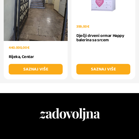
359,00 €
Dječji drveni ormar Happy
balerina sa srcem
440.000,00 €
Rijeka, Centar
SAZNAJ VIŠE
SAZNAJ VIŠE