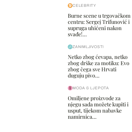
CELEBRITY
Burne scene u trgovačkom
centru: Sergej Trifunović i
supruga uhićeni nakon
svađe!...
ZANIMLJIVOSTI
Netko zbog ćevapa, netko
zbog drške za motiku: Evo
zbog čega sve Hrvati
duguju pivo...
MODA & LJEPOTA
Omiljene proizvode za
njegu sada možete kupiti i
usput, tijekom nabavke
namirnica...