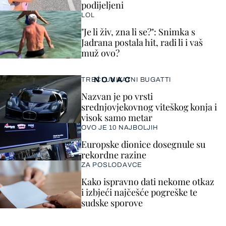
podijeljeni
LOL
"Je li živ, zna li se?": Snimka s
Jadrana postala hit, radi li i vaš
muž ovo?
NOVAC
TREĆI UNIKATNI BUGATTI
Nazvan je po vrsti
srednjovjekovnog viteškog konja i
visok samo metar
OVO JE 10 NAJBOLJIH
Europske dionice dosegnule su
rekordne razine
ZA POSLODAVCE
Kako ispravno dati nekome otkaz
i izbjeći najčešće pogreške te
sudske sporove