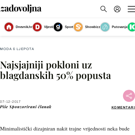
Dnevnik.hr
Vijesti
Sport
Showbizz
Putovanja
Srebrna ogrlica, redovna cijena 490kn, s popustom 245kn, Argentum
MODA & LJEPOTA
Najsjajniji pokloni uz
Facebook
blagdanskih 50% popusta
X
07-12-2017
WhatsApp
Piše
Sponzorirani članak
KOMENTARI
Viber
Minimalistički dizajniran nakit trajne vrijednosti neka bude