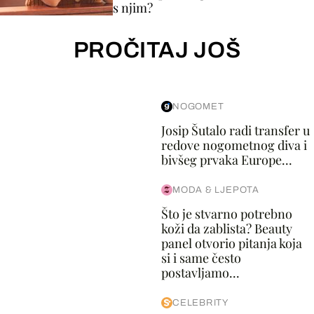
s njim?
PROČITAJ JOŠ
NOGOMET
Josip Šutalo radi transfer u
redove nogometnog diva i
bivšeg prvaka Europe...
MODA & LJEPOTA
Što je stvarno potrebno
koži da zablista? Beauty
panel otvorio pitanja koja
si i same često
postavljamo...
CELEBRITY