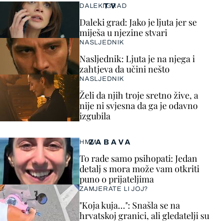
TV
DALEKI GRAD
Daleki grad: Jako je ljuta jer se
miješa u njezine stvari
NASLJEDNIK
Nasljednik: Ljuta je na njega i
zahtjeva da učini nešto
NASLJEDNIK
Želi da njih troje sretno žive, a
nije ni svjesna da ga je odavno
izgubila
ZABAVA
HMM…
To rade samo psihopati: Jedan
detalj s mora može vam otkriti
puno o prijateljima
ZAMJERATE LI JOJ?
"Koja kuja…": Snašla se na
hrvatskoj granici, ali gledatelji su