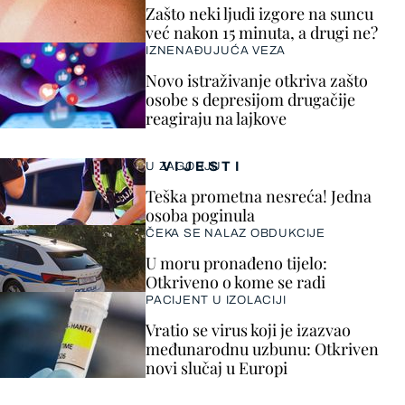
Zašto neki ljudi izgore na suncu
već nakon 15 minuta, a drugi ne?
IZNENAĐUJUĆA VEZA
Novo istraživanje otkriva zašto
osobe s depresijom drugačije
reagiraju na lajkove
VIJESTI
U ZAGORJU
Teška prometna nesreća! Jedna
osoba poginula
ČEKA SE NALAZ OBDUKCIJE
U moru pronađeno tijelo:
Otkriveno o kome se radi
PACIJENT U IZOLACIJI
Vratio se virus koji je izazvao
međunarodnu uzbunu: Otkriven
novi slučaj u Europi