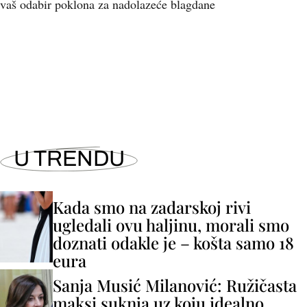
vaš odabir poklona za nadolazeće blagdane
U TRENDU
Kada smo na zadarskoj rivi
ugledali ovu haljinu, morali smo
doznati odakle je – košta samo 18
eura
Sanja Musić Milanović: Ružičasta
maksi suknja uz koju idealno