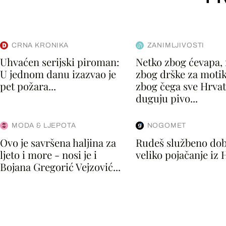
CRNA KRONIKA
ZANIMLJIVOSTI
Uhvaćen serijski piroman:
Netko zbog ćevapa,
U jednom danu izazvao je
zbog drške za motik
pet požara...
zbog čega sve Hrvat
duguju pivo...
MODA & LJEPOTA
NOGOMET
Ovo je savršena haljina za
Rudeš službeno dob
ljeto i more - nosi je i
veliko pojačanje iz
Bojana Gregorić Vejzović...