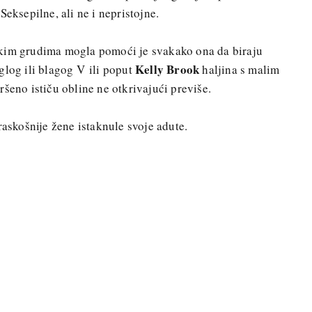
Seksepilne, ali ne i nepristojne.
ikim grudima mogla pomoći je svakako ona da biraju
Kelly Brook
glog ili blagog V ili poput
haljina s malim
ršeno ističu obline ne otkrivajući previše.
raskošnije žene istaknule svoje adute.