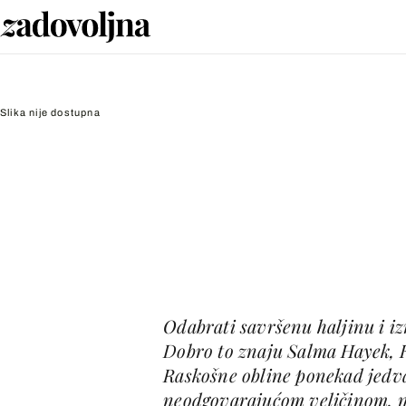
Slika nije dostupna
Odabrati savršenu haljinu i iz
Dobro to znaju Salma Hayek, K
Raskošne obline ponekad jedva
neodgovarajućom veličinom, no 