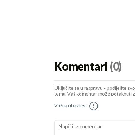
Komentari
(0)
Uključite se u raspravu – podijelite svo
temu. Vaš komentar može potaknuti zani
Važna obavijest
!