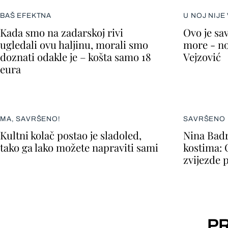
BAŠ EFEKTNA
U NOJ NIJE
Kada smo na zadarskoj rivi
Ovo je sav
ugledali ovu haljinu, morali smo
more - no
doznati odakle je – košta samo 18
Vejzović
eura
MA, SAVRŠENO!
SAVRŠENO 
Kultni kolač postao je sladoled,
Nina Badr
tako ga lako možete napraviti sami
kostima: 
zvijezde 
PR