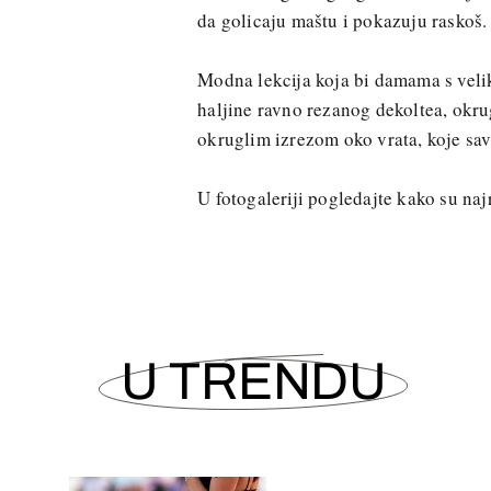
da golicaju maštu i pokazuju raskoš. 
Modna lekcija koja bi damama s vel
haljine ravno rezanog dekoltea, okru
okruglim izrezom oko vrata, koje sav
U fotogaleriji pogledajte kako su naj
U TRENDU