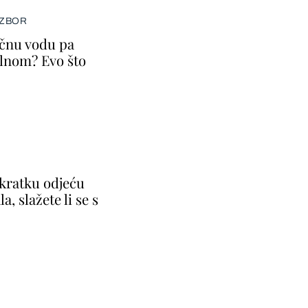
IZBOR
ičnu vodu pa
lnom? Evo što
 kratku odjeću
a, slažete li se s