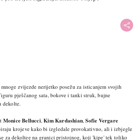
 mnoge zvijezde nerijetko posežu za isticanjem svojih
iguru pješčanog sata, bokove i tanki struk, bujne
u dekolte.
Monice Bellucci
Kim Kardashian
Sofie Vergare
ut
,
,
biraju krojeve kako bi izgledale provokativno, ali i izbjegle
za dekoltee na granici pristojnog, koji 'kipe' tek toliko