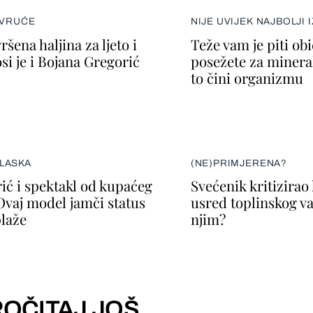
 VRUĆE
NIJE UVIJEK NAJBOLJI 
ršena haljina za ljeto i
Teže vam je piti ob
si je i Bojana Gregorić
posežete za minera
to čini organizmu
LASKA
(NE)PRIMJERENA?
ić i spektakl od kupaćeg
Svećenik kritizirao
Ovaj model jamči status
usred toplinskog val
plaže
njim?
OČITAJ JOŠ