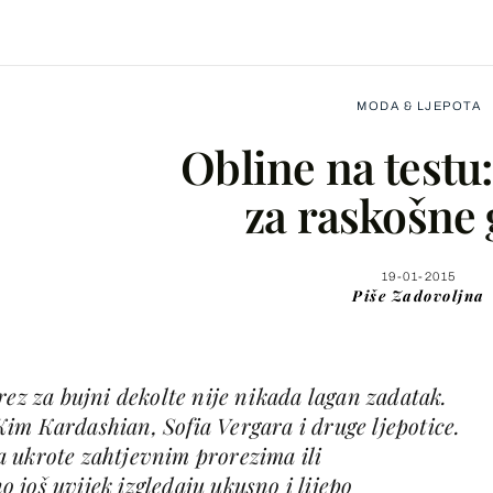
MODA & LJEPOTA
Obline na testu: 
za raskošne 
Facebook
19-01-2015
Piše
Zadovoljna
X
rez za bujni dekolte nije nikada lagan zadatak.
WhatsApp
im Kardashian, Sofia Vergara i druge ljepotice.
 ukrote zahtjevnim prorezima ili
Viber
još uvijek izgledaju ukusno i lijepo