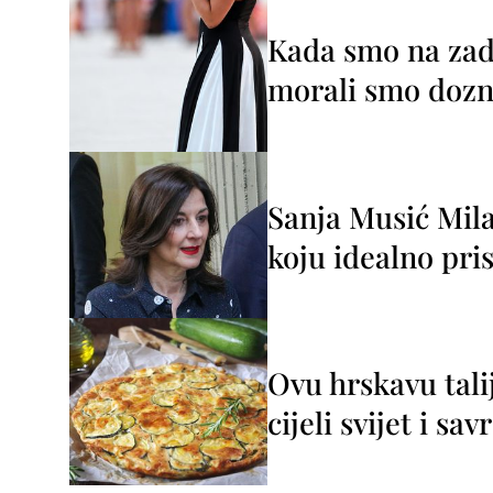
Kada smo na zada
morali smo dozna
Sanja Musić Mila
koju idealno pris
Ovu hrskavu tali
cijeli svijet i sa