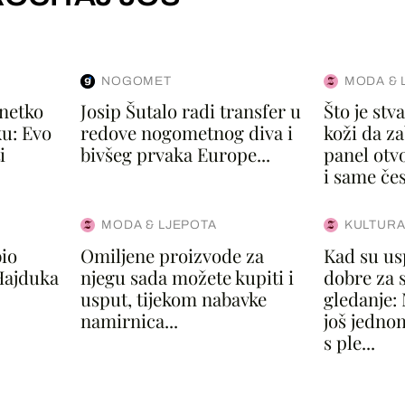
NOGOMET
MODA & 
 netko
Josip Šutalo radi transfer u
Što je st
u: Evo
redove nogometnog diva i
koži da za
i
bivšeg prvaka Europe...
panel otvo
i same čes
MODA & LJEPOTA
KULTURA
io
Omiljene proizvode za
Kad su u
 Hajduka
njegu sada možete kupiti i
dobre za 
usput, tijekom nabavke
gledanje: 
namirnica...
još jedno
s ple...