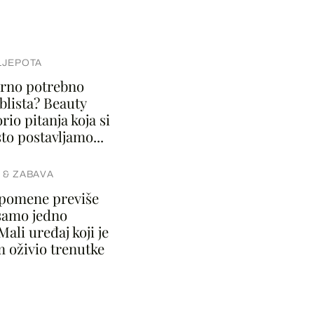
LJEPOTA
varno potrebno
blista? Beauty
rio pitanja koja si
to postavljamo...
 & ZABAVA
spomene previše
samo jedno
Mali uređaj koji je
m oživio trenutke