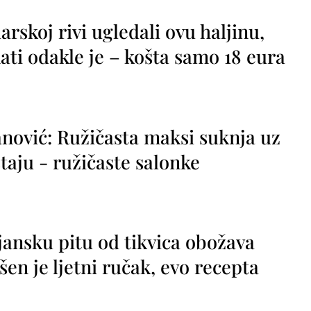
rskoj rivi ugledali ovu haljinu,
ti odakle je – košta samo 18 eura
nović: Ružičasta maksi suknja uz
taju - ružičaste salonke
jansku pitu od tikvica obožava
vršen je ljetni ručak, evo recepta