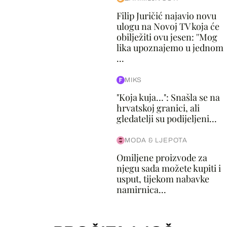
Filip Juričić najavio novu
ulogu na Novoj TV koja će
obilježiti ovu jesen: ''Mog
lika upoznajemo u jednom
...
MIKS
"Koja kuja…": Snašla se na
hrvatskoj granici, ali
gledatelji su podijeljeni...
MODA & LJEPOTA
Omiljene proizvode za
njegu sada možete kupiti i
usput, tijekom nabavke
namirnica...