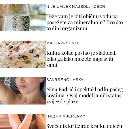
NIJE UVIJEK NAJBOLJI IZBOR
Teže vam je piti običnu vodu pa
posežete za mineralnom? Evo što
to čini organizmu
MA, SAVRŠENO!
Kultni kolač postao je sladoled,
tako ga lako možete napraviti
sami
SAVRŠENO LASKA
Nina Badrić i spektakl od kupaćeg
kostima: Ovaj model jamči status
zvijezde plaže
(NE)PRIMJERENA?
Svećenik kritizirao kratku odjeću