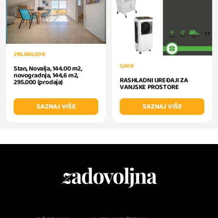
295.000,00 €
1,00 €
Stan, Novalja, 144.00 m2,
novogradnja, 144,6 m2,
RASHLADNI UREĐAJI ZA
295.000 (prodaja)
VANJSKE PROSTORE
SAZNAJ VIŠE
SAZNAJ VIŠE