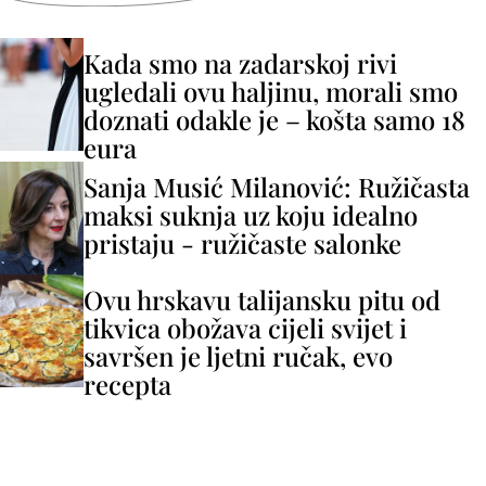
Kada smo na zadarskoj rivi
ugledali ovu haljinu, morali smo
doznati odakle je – košta samo 18
eura
Sanja Musić Milanović: Ružičasta
maksi suknja uz koju idealno
pristaju - ružičaste salonke
Ovu hrskavu talijansku pitu od
tikvica obožava cijeli svijet i
savršen je ljetni ručak, evo
recepta