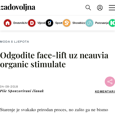
Dnevnik.hr
Vijesti
Sport
Showbizz
Putovanja
PR
MODA & LJEPOTA
Odgodite face-lift uz neauvia
Facebook
organic stimulate
X
04-09-2018
WhatsApp
Piše
Sponzorirani članak
KOMENTARI
Viber
Starenje je svakako prirodan proces, no zašto ga ne bismo