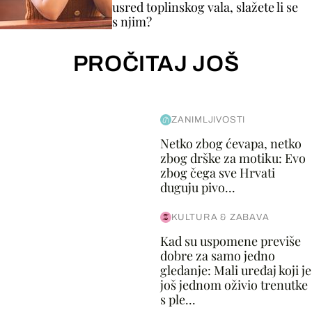
usred toplinskog vala, slažete li se
s njim?
PROČITAJ JOŠ
ZANIMLJIVOSTI
Netko zbog ćevapa, netko
zbog drške za motiku: Evo
zbog čega sve Hrvati
duguju pivo...
KULTURA & ZABAVA
Kad su uspomene previše
dobre za samo jedno
gledanje: Mali uređaj koji je
još jednom oživio trenutke
s ple...