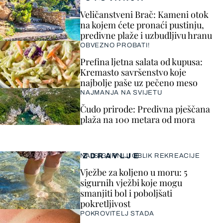
Veličanstveni Brač: Kameni otok
na kojem ćete pronaći pustinju,
predivne plaže i uzbudljivu hranu
OBVEZNO PROBATI!
Prefina ljetna salata od kupusa:
Kremasto savršenstvo koje
najbolje paše uz pečeno meso
NAJMANJA NA SVIJETU
Čudo prirode: Predivna pješčana
plaža na 100 metara od mora
ZDRAVLJE
NAJSIGURNIJI OBLIK REKREACIJE
Vježbe za koljeno u moru: 5
sigurnih vježbi koje mogu
smanjiti bol i poboljšati
pokretljivost
POKROVITELJ STADA