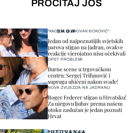
PROČITAJ JOŠ
SHOW
"KAO DA SU NOVAK ĐOKOVIĆ"
Jedan od najpoznatijih svjetskih
parova stigao na Jadran, ovakve
reakcije vjerojatno nisu očekivali
OPET PROBLEMI
Burne scene u trgovačkom
centru: Sergej Trifunović i
supruga uhićeni nakon svađe!
NOVA ZVIJEZDA NA JADRANU
Roger Federer stigao u Hrvatsku!
Za njegovu ljubav prema našem
otoku zaslužan je jedan poznati
Hrvat
PUTOVANJA
VODIČ PO OTOKU