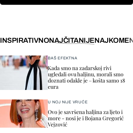
INSPIRATIVNO
NAJČITANIJE
NAJKOMEN
BAŠ EFEKTNA
Kada smo na zadarskoj rivi
ugledali ovu haljinu, morali smo
doznati odakle je – košta samo 18
eura
U NOJ NIJE VRUĆE
Ovo je savršena haljina za ljeto i
more - nosi je i Bojana Gregorić
Vejzović