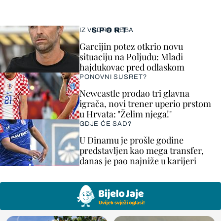
SPORT
IZ VEDRA NEBA
Garcijin potez otkrio novu
situaciju na Poljudu: Mladi
hajdukovac pred odlaskom
PONOVNI SUSRET?
Newcastle prodao tri glavna
igrača, novi trener uperio prstom
u Hrvata: "Želim njega!"
GDJE ĆE SAD?
U Dinamu je prošle godine
predstavljen kao mega transfer,
danas je pao najniže u karijeri