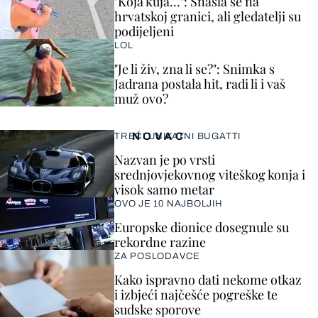
"Koja kuja…": Snašla se na
hrvatskoj granici, ali gledatelji su
podijeljeni
LOL
"Je li živ, zna li se?": Snimka s
Jadrana postala hit, radi li i vaš
muž ovo?
NOVAC
TREĆI UNIKATNI BUGATTI
Nazvan je po vrsti
srednjovjekovnog viteškog konja i
visok samo metar
OVO JE 10 NAJBOLJIH
Europske dionice dosegnule su
rekordne razine
ZA POSLODAVCE
Kako ispravno dati nekome otkaz
i izbjeći najčešće pogreške te
sudske sporove