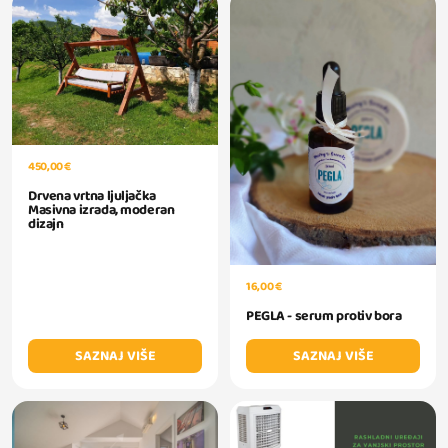
450,00 €
Drvena vrtna ljuljačka
Masivna izrada, moderan
dizajn
16,00 €
PEGLA - serum protiv bora
SAZNAJ VIŠE
SAZNAJ VIŠE