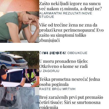
Zašto neki ljudi izgore na suncu
već nakon 15 minuta, a drugi ne?
ALARMANTNI REZULTATI NOVE
STUDIJE
Više od trećine žena ne zna da
prolazi kroz perimenopauzu! Evo
zašto su simptomi toliko
zbunjujući
VIJESTI
ČEKA SE NALAZ OBDUKCIJE
U moru pronađeno tijelo:
Otkriveno o kome se radi
U ZAGORJU
Teška prometna nesreća! Jedna
osoba poginula
RASTE BROJ MRTVIH
Broj zaraženih prvi put premašio
četiri tisuće: Širi se smrtonosna
epidemija