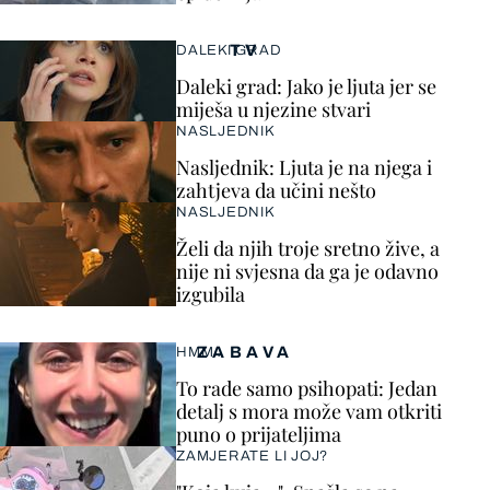
TV
DALEKI GRAD
Daleki grad: Jako je ljuta jer se
miješa u njezine stvari
NASLJEDNIK
Nasljednik: Ljuta je na njega i
zahtjeva da učini nešto
NASLJEDNIK
Želi da njih troje sretno žive, a
nije ni svjesna da ga je odavno
izgubila
ZABAVA
HMM…
To rade samo psihopati: Jedan
detalj s mora može vam otkriti
puno o prijateljima
ZAMJERATE LI JOJ?