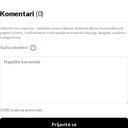
Komentari
(0)
Uključite se u raspravu – podijelite svoje mišljenje, postavite pitanja ili ponudite svoj
pogled na temu. Vaš komentar može potaknuti zanimljiv dijalog i obogatiti zajednicu
našeg portala.
Važna obavijest
!
1500 znakova preostalo
Prijavite se