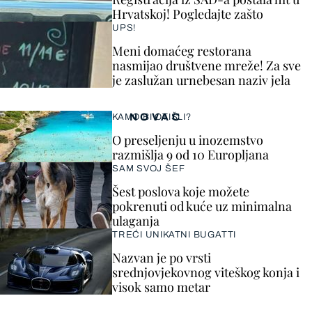
Hrvatskoj! Pogledajte zašto
UPS!
Meni domaćeg restorana
nasmijao društvene mreže! Za sve
je zaslužan urnebesan naziv jela
NOVAC
KAMO BI OTIŠLI?
O preseljenju u inozemstvo
razmišlja 9 od 10 Europljana
SAM SVOJ ŠEF
Šest poslova koje možete
pokrenuti od kuće uz minimalna
ulaganja
TREĆI UNIKATNI BUGATTI
Nazvan je po vrsti
srednjovjekovnog viteškog konja i
visok samo metar