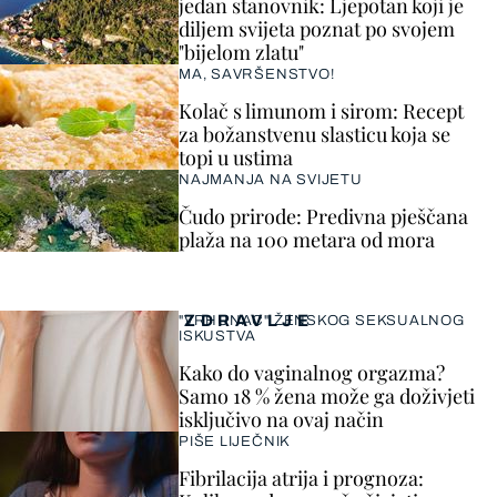
jedan stanovnik: Ljepotan koji je
diljem svijeta poznat po svojem
"bijelom zlatu"
MA, SAVRŠENSTVO!
Kolač s limunom i sirom: Recept
za božanstvenu slasticu koja se
topi u ustima
NAJMANJA NA SVIJETU
Čudo prirode: Predivna pješčana
plaža na 100 metara od mora
ZDRAVLJE
"VRHUNAC" ŽENSKOG SEKSUALNOG
ISKUSTVA
Kako do vaginalnog orgazma?
Samo 18 % žena može ga doživjeti
isključivo na ovaj način
PIŠE LIJEČNIK
Fibrilacija atrija i prognoza: