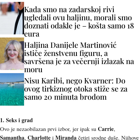
Kada smo na zadarskoj rivi
ugledali ovu haljinu, morali smo
doznati odakle je – košta samo 18
eura
Haljina Danijele Martinović
ističe ženstvenu figuru, a
savršena je za večernji izlazak na
moru
Nisu Karibi, nego Kvarner: Do
ovog tirkiznog otoka stiže se za
samo 20 minuta brodom
1. Seks i grad
Carrie
Ovo je nezaobilazan prvi izbor, jer ipak su
,
Samantha
Charlotte
Miranda
,
i
četiri srodne duše. Njihove