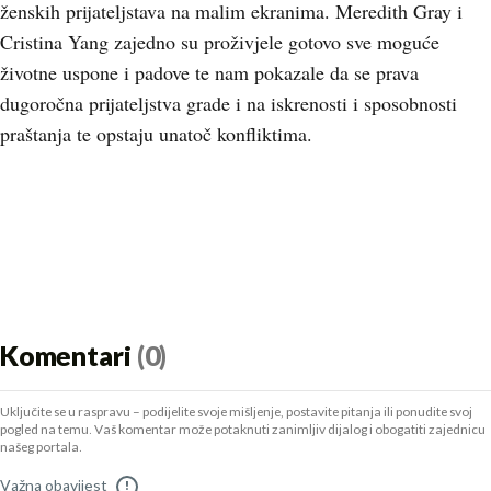
ženskih prijateljstava na malim ekranima. Meredith Gray i
Cristina Yang zajedno su proživjele gotovo sve moguće
životne uspone i padove te nam pokazale da se prava
dugoročna prijateljstva grade i na iskrenosti i sposobnosti
praštanja te opstaju unatoč konfliktima.
Komentari
(0)
Uključite se u raspravu – podijelite svoje mišljenje, postavite pitanja ili ponudite svoj
pogled na temu. Vaš komentar može potaknuti zanimljiv dijalog i obogatiti zajednicu
našeg portala.
Važna obavijest
!