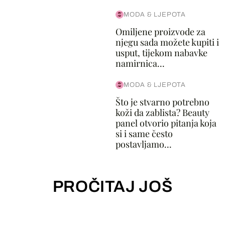
MODA & LJEPOTA
Omiljene proizvode za
njegu sada možete kupiti i
usput, tijekom nabavke
namirnica...
MODA & LJEPOTA
Što je stvarno potrebno
koži da zablista? Beauty
panel otvorio pitanja koja
si i same često
postavljamo...
PROČITAJ JOŠ