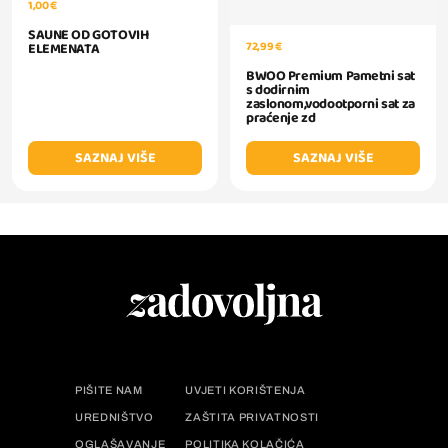
1,00 €
SAUNE OD GOTOVIH
72,99 €
ELEMENATA
BWOO Premium Pametni sat
s dodirnim
zaslonom,vodootporni sat za
praćenje zd
SAZNAJ VIŠE
SAZNAJ VIŠE
PIŠITE NAM
UVJETI KORIŠTENJA
UREDNIŠTVO
ZAŠTITA PRIVATNOSTI
OGLAŠAVANJE
POLITIKA KOLAČIĆA