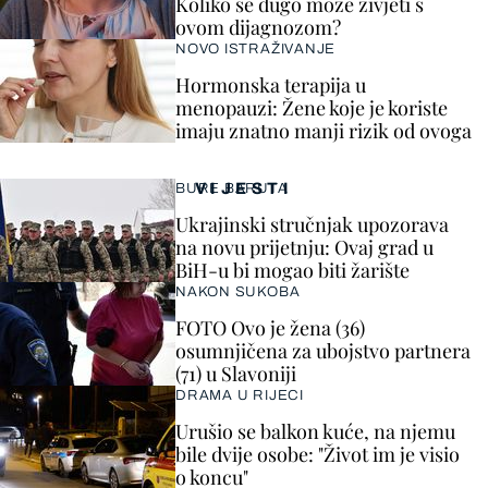
Koliko se dugo može živjeti s
ovom dijagnozom?
NOVO ISTRAŽIVANJE
Hormonska terapija u
menopauzi: Žene koje je koriste
imaju znatno manji rizik od ovoga
VIJESTI
BURE BARUTA
Ukrajinski stručnjak upozorava
na novu prijetnju: Ovaj grad u
BiH-u bi mogao biti žarište
NAKON SUKOBA
FOTO Ovo je žena (36)
osumnjičena za ubojstvo partnera
(71) u Slavoniji
DRAMA U RIJECI
Urušio se balkon kuće, na njemu
bile dvije osobe: "Život im je visio
o koncu"