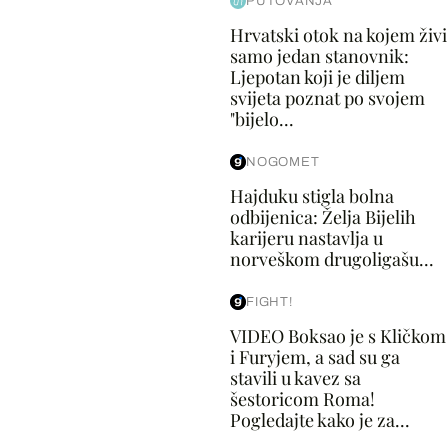
PUTOVANJA
Hrvatski otok na kojem živi
samo jedan stanovnik:
Ljepotan koji je diljem
svijeta poznat po svojem
"bijelo...
NOGOMET
Hajduku stigla bolna
odbijenica: Želja Bijelih
karijeru nastavlja u
norveškom drugoligašu...
FIGHT!
VIDEO Boksao je s Kličkom
i Furyjem, a sad su ga
stavili u kavez sa
šestoricom Roma!
Pogledajte kako je za...