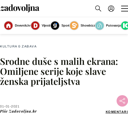
Dnevnik.hr
Vijesti
Sport
Showbizz
Putovanja
Slika nije dostupna
KULTURA & ZABAVA
Srodne duše s malih ekrana:
Facebook
Omiljene serije koje slave
ženska prijateljstva
X
WhatsApp
01-01-2021
Piše
Zadovoljna.hr
KOMENTARI
Viber