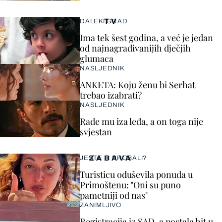
TV
DALEKI GRAD
Ima tek šest godina, a već je jedan
od najnagrađivanijih dječjih
glumaca
NASLJEDNIK
ANKETA: Koju ženu bi Serhat
trebao izabrati?
NASLJEDNIK
Rade mu iza leđa, a on toga nije
svjestan
ZABAVA
JESTE LI PROBALI?
Turisticu oduševila ponuda u
Primoštenu: "Oni su puno
pametniji od nas"
ZANIMLJIVO
Registracija iz SAD-a postala hit u