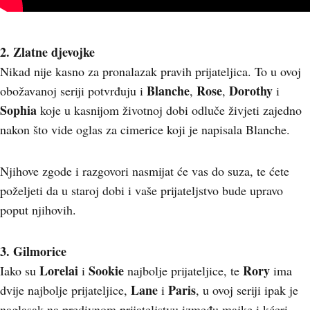
2. Zlatne djevojke
Nikad nije kasno za pronalazak pravih prijateljica. To u ovoj
Blanche
Rose
Dorothy
obožavanoj seriji potvrđuju i
,
,
i
Sophia
koje u kasnijom životnoj dobi odluče živjeti zajedno
nakon što vide oglas za cimerice koji je napisala Blanche.
Njihove zgode i razgovori nasmijat će vas do suza, te ćete
poželjeti da u staroj dobi i vaše prijateljstvo bude upravo
poput njihovih.
3. Gilmorice
Lorelai
Sookie
Rory
Iako su
i
najbolje prijateljice, te
ima
Lane
Paris
dvije najbolje prijateljice,
i
, u ovoj seriji ipak je
naglasak na predivnom prijateljstvu između majke i kćeri.