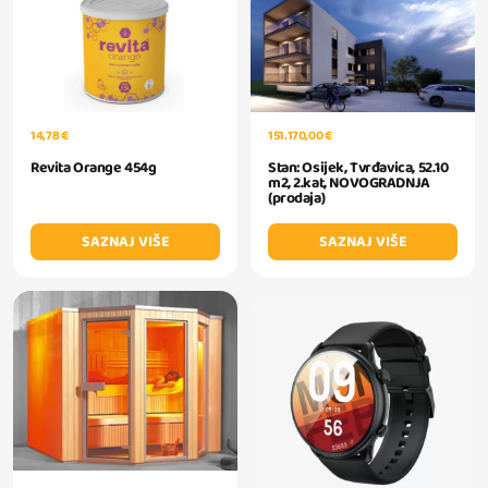
14,78 €
151.170,00 €
Revita Orange 454g
Stan: Osijek, Tvrđavica, 52.10
m2, 2.kat, NOVOGRADNJA
(prodaja)
SAZNAJ VIŠE
SAZNAJ VIŠE