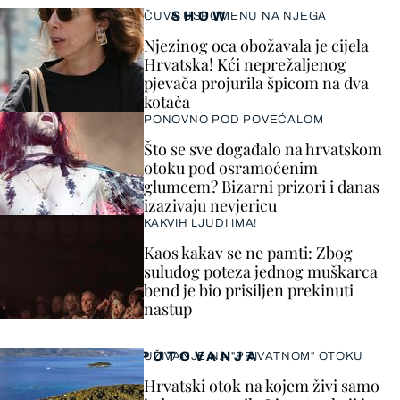
SHOW
ČUVA USPOMENU NA NJEGA
Njezinog oca obožavala je cijela
Hrvatska! Kći neprežaljenog
pjevača projurila špicom na dva
kotača
PONOVNO POD POVEĆALOM
Što se sve događalo na hrvatskom
otoku pod osramoćenim
glumcem? Bizarni prizori i danas
izazivaju nevjericu
KAKVIH LJUDI IMA!
Kaos kakav se ne pamti: Zbog
suludog poteza jednog muškarca
bend je bio prisiljen prekinuti
nastup
PUTOVANJA
UŽIVANJE NA "PRIVATNOM" OTOKU
Hrvatski otok na kojem živi samo