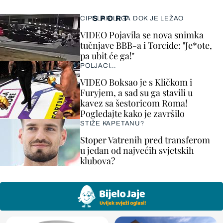
SPORT
CIPELARILI GA DOK JE LEŽAO
VIDEO Pojavila se nova snimka
tučnjave BBB-a i Torcide: "Je*ote,
pa ubit će ga!"
POLJACI...
VIDEO Boksao je s Kličkom i
Furyjem, a sad su ga stavili u
kavez sa šestoricom Roma!
Pogledajte kako je završilo
STIŽE KAPETANU?
Stoper Vatrenih pred transferom
u jedan od najvećih svjetskih
klubova?