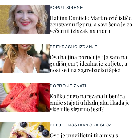
POPUT SIRENE
Haljina Danijele Martinović ističe
ženstvenu figuru, a savršena je za
večernji izlazak na moru
PREKRASNO IZDANJE
Ova haljina poručuje “Ja sam na
godišnjem”, idealna je za ljeto, a
nosi se i na zagrebačkoj špici
DOBRO JE ZNATI
Koliko dugo narezana lubenica
smije stajati u hladnjaku i kada je
više nije sigurno jesti?
PREJEDNOSTAVNO ZA SLOŽITI
Ovo je pravi ljetni tiramisu s