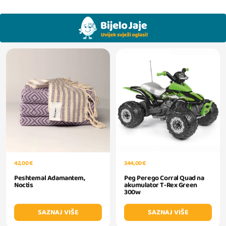
42,00 €
344,00 €
Peshtemal Adamantem,
Peg Perego Corral Quad na
Noctis
akumulator T-Rex Green
300w
SAZNAJ VIŠE
SAZNAJ VIŠE