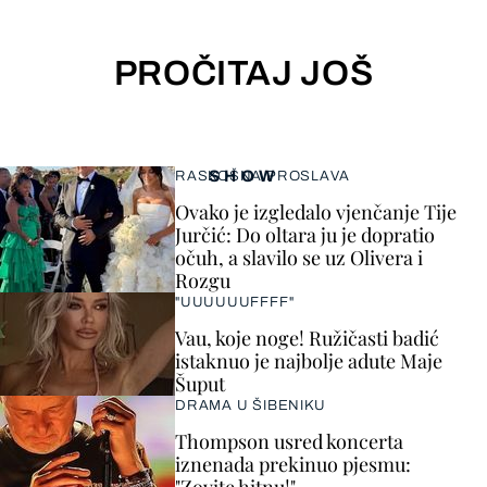
PROČITAJ JOŠ
SHOW
RASKOŠNA PROSLAVA
Ovako je izgledalo vjenčanje Tije
Jurčić: Do oltara ju je dopratio
očuh, a slavilo se uz Olivera i
Rozgu
"UUUUUUFFFF"
Vau, koje noge! Ružičasti badić
istaknuo je najbolje adute Maje
Šuput
DRAMA U ŠIBENIKU
Thompson usred koncerta
iznenada prekinuo pjesmu: