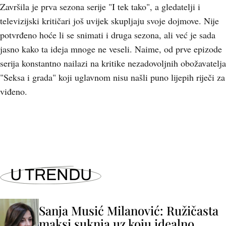
Završila je prva sezona serije "I tek tako", a gledatelji i
televizijski kritičari još uvijek skupljaju svoje dojmove. Nije
potvrđeno hoće li se snimati i druga sezona, ali već je sada
jasno kako ta ideja mnoge ne veseli. Naime, od prve epizode
serija konstantno nailazi na kritike nezadovoljnih obožavatelja
"Seksa i grada" koji uglavnom nisu našli puno lijepih riječi za
viđeno.
U TRENDU
Sanja Musić Milanović: Ružičasta
maksi suknja uz koju idealno