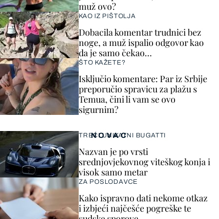
muž ovo?
KAO IZ PIŠTOLJA
Dobacila komentar trudnici bez
noge, a muž ispalio odgovor kao
da je samo čekao…
ŠTO KAŽETE?
Isključio komentare: Par iz Srbije
preporučio spravicu za plažu s
Temua, čini li vam se ovo
sigurnim?
NOVAC
TREĆI UNIKATNI BUGATTI
Nazvan je po vrsti
srednjovjekovnog viteškog konja i
visok samo metar
ZA POSLODAVCE
Kako ispravno dati nekome otkaz
i izbjeći najčešće pogreške te
sudske sporove