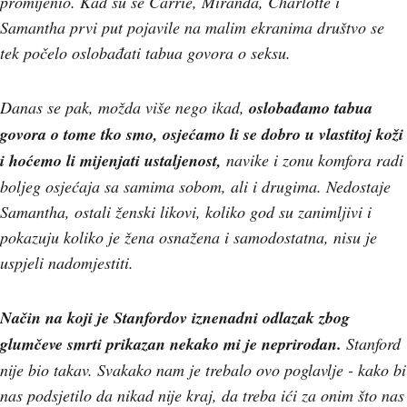
promijenio. Kad su se Carrie, Miranda, Charlotte i
Samantha prvi put pojavile na malim ekranima društvo se
tek počelo oslobađati tabua govora o seksu.
Danas se pak, možda više nego ikad,
oslobađamo tabua
govora o tome tko smo, osjećamo li se dobro u vlastitoj koži
i hoćemo li mijenjati ustaljenost,
navike i zonu komfora radi
boljeg osjećaja sa samima sobom, ali i drugima.
Nedostaje
Samantha, ostali ženski likovi, koliko god su zanimljivi i
pokazuju koliko je žena osnažena i samodostatna, nisu je
uspjeli nadomjestiti.
Način na koji je Stanfordov iznenadni odlazak zbog
glumčeve smrti prikazan nekako mi je neprirodan.
Stanford
nije bio takav. Svakako nam je trebalo ovo poglavlje - kako bi
nas podsjetilo da nikad nije kraj, da treba ići za onim što nas