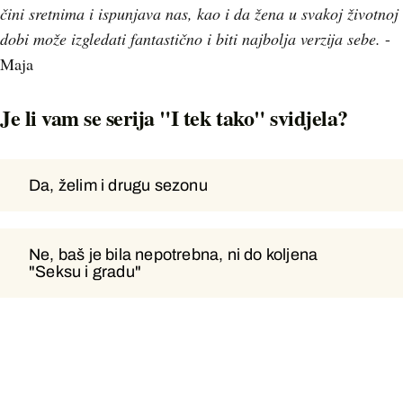
čini sretnima i ispunjava nas, kao i da žena u svakoj životnoj
dobi može izgledati fantastično i biti najbolja verzija sebe.
-
Maja
Je li vam se serija "I tek tako" svidjela?
Da, želim i drugu sezonu
Da, želim i drugu sezonu
Ne, baš je bila nepotrebna, ni do koljena
Ne, baš je bila nepotrebna, ni do
"Seksu i gradu"
koljena "Seksu i gradu"