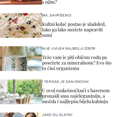
s njim?
MA, SAVRŠENO!
Kultni kolač postao je sladoled,
tako ga lako možete napraviti
sami
NIJE UVIJEK NAJBOLJI IZBOR
Teže vam je piti običnu vodu pa
posežete za mineralnom? Evo što
to čini organizmu
I TERASA JE SAN SNOVA!
U ovoj raskošnoj kući s bazenom
pronašli smo najelegantniju, a
možda i najljepšu bijelu kuhinju
JAKO SU SLATKI!