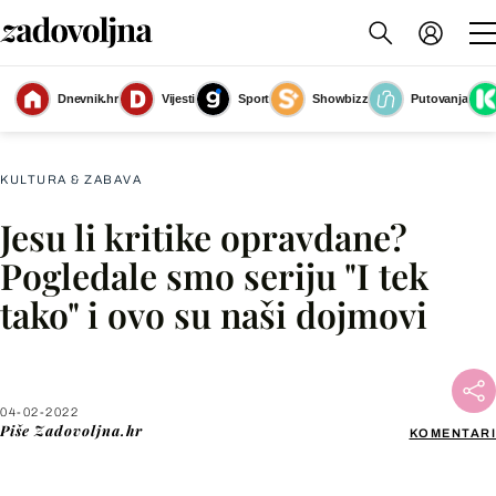
Dnevnik.hr
Vijesti
Sport
Showbizz
Putovanja
Slika nije dostupna
KULTURA & ZABAVA
Jesu li kritike opravdane?
Facebook
Pogledale smo seriju "I tek
tako" i ovo su naši dojmovi
X
WhatsApp
04-02-2022
Piše
Zadovoljna.hr
KOMENTARI
Viber