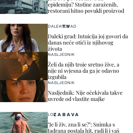
epidemiju? Stotine zaraženih,
restorani hitno povukli proizvod
TV
DALEKI GRAD
Daleki grad: Intuicija joj govori da
danas neće otići iz njihovog
života
NASLJEDNIK
Želi da njih troje sretno žive, a
nije ni svjesna da ga je odavno
izgubila
NASLJEDNIK
Nasljednik: Nije očekivala takve
uvrede od vlastite majke
ZABAVA
LOL
"Je li živ, zna li se?": Snimka s
Jadrana postala hit, radi li i vaš