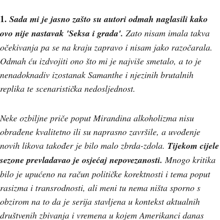
1.
Sada mi je jasno zašto su autori odmah naglasili kako
ovo nije nastavak 'Seksa i grada'.
Zato nisam imala takva
očekivanja pa se na kraju zapravo i nisam jako razočarala.
Odmah ću izdvojiti ono što mi je najviše smetalo, a to je
nenadoknadiv izostanak Samanthe i njezinih brutalnih
replika te scenaristička nedosljednost.
Neke ozbiljne priče poput Mirandina alkoholizma nisu
obrađene kvalitetno ili su naprasno završile, a uvođenje
novih likova također je bilo malo zbrda-zdola.
Tijekom cijele
sezone prevladavao je osjećaj nepovezanosti.
Mnogo kritika
bilo je upućeno na račun političke korektnosti i tema poput
rasizma i transrodnosti, ali meni tu nema ništa sporno s
obzirom na to da je serija stavljena u kontekst aktualnih
društvenih zbivanja i vremena u kojem Amerikanci danas