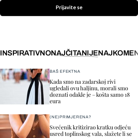
Prijavite se
INSPIRATIVNO
NAJČITANIJE
NAJKOMEN
BAŠ EFEKTNA
Kada smo na zadarskoj rivi
ugledali ovu haljinu, morali smo
doznati odakle je – košta samo 18
eura
(NE)PRIMJERENA?
Svećenik kritizirao kratku odjeću
usred toplinskog vala, slažete li se