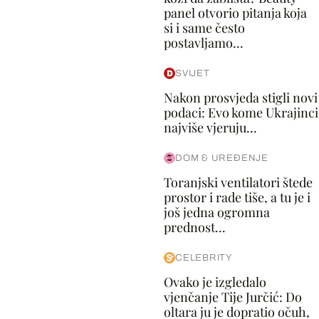
panel otvorio pitanja koja
si i same često
postavljamo...
SVIJET
Nakon prosvjeda stigli novi
podaci: Evo kome Ukrajinci
najviše vjeruju...
DOM & UREĐENJE
Toranjski ventilatori štede
prostor i rade tiše, a tu je i
još jedna ogromna
prednost...
CELEBRITY
Ovako je izgledalo
vjenčanje Tije Jurčić: Do
oltara ju je dopratio očuh,