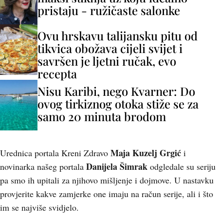
pristaju - ružičaste salonke
Ovu hrskavu talijansku pitu od
tikvica obožava cijeli svijet i
savršen je ljetni ručak, evo
recepta
Nisu Karibi, nego Kvarner: Do
ovog tirkiznog otoka stiže se za
samo 20 minuta brodom
Maja Kuzelj Grgić
Urednica portala Kreni Zdravo
i
Danijela Šimrak
novinarka našeg portala
odgledale su seriju
pa smo ih upitali za njihovo mišljenje i dojmove. U nastavku
provjerite kakve zamjerke one imaju na račun serije, ali i što
im se najviše svidjelo.