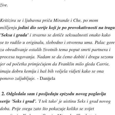
žive.
Kritizira se i ljubavna priča Mirande i Che, po mom
mišljenju
jedini dio serije koji je po provokativnosti na tragu
'Seksa i grada'
i stvarno se dotiče seksualnosti onako kako
se to radilo u originalu, slobodno i otvorena uma. Palac gore
za obrađivanje ostalih životnih tema poput smrti partnera i
procesa tugovanja. Nadam se da ćemo dobiti i drugu sezonu
jer od početka primjećujem da Franklin milo gleda Carrie,
imaju dobru kemiju i baš bih voljela vidjeti kako se ona
ponovo zaljubljuje. -
Danijela
2.
Odgledala sam i posljednju epizodu novog poglavlja
serije 'Seks i grad'.
'I tek tako' je uistinu Seks i grad novog
doba. Prije svega zato što pokazuje koliko se svijet