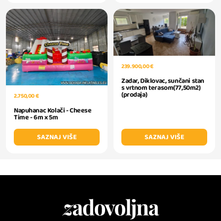
239.900,00 €
Zadar, Diklovac, sunčani stan
s vrtnom terasom(77,50m2)
(prodaja)
2.750,00 €
Napuhanac Kolači - Cheese
Time - 6m x 5m
SAZNAJ VIŠE
SAZNAJ VIŠE