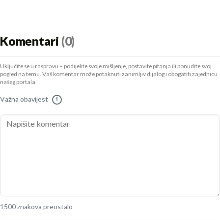
Komentari
(0)
Uključite se u raspravu – podijelite svoje mišljenje, postavite pitanja ili ponudite svoj
pogled na temu. Vaš komentar može potaknuti zanimljiv dijalog i obogatiti zajednicu
našeg portala.
Važna obavijest
!
1500 znakova preostalo