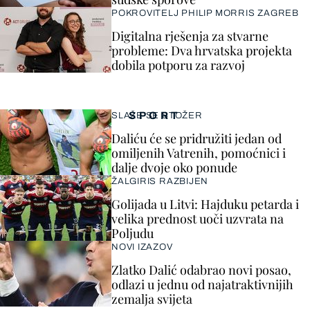
POKROVITELJ PHILIP MORRIS ZAGREB
Digitalna rješenja za stvarne
probleme: Dva hrvatska projekta
dobila potporu za razvoj
SPORT
SLAŽE SE STOŽER
Daliću će se pridružiti jedan od
omiljenih Vatrenih, pomoćnici i
dalje dvoje oko ponude
ŽALGIRIS RAZBIJEN
Golijada u Litvi: Hajduku petarda i
velika prednost uoči uzvrata na
Poljudu
NOVI IZAZOV
Zlatko Dalić odabrao novi posao,
odlazi u jednu od najatraktivnijih
zemalja svijeta