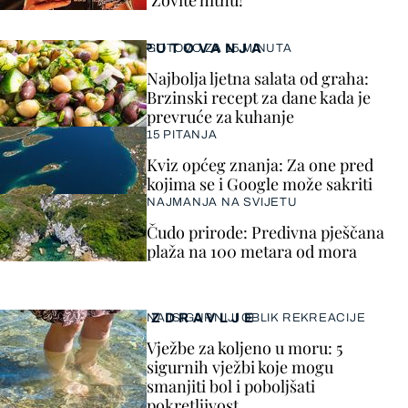
"Zovite hitnu!"
PUTOVANJA
GOTOVO ZA 15 MINUTA
Najbolja ljetna salata od graha:
Brzinski recept za dane kada je
prevruće za kuhanje
15 PITANJA
Kviz općeg znanja: Za one pred
kojima se i Google može sakriti
NAJMANJA NA SVIJETU
Čudo prirode: Predivna pješčana
plaža na 100 metara od mora
ZDRAVLJE
NAJSIGURNIJI OBLIK REKREACIJE
Vježbe za koljeno u moru: 5
sigurnih vježbi koje mogu
smanjiti bol i poboljšati
pokretljivost