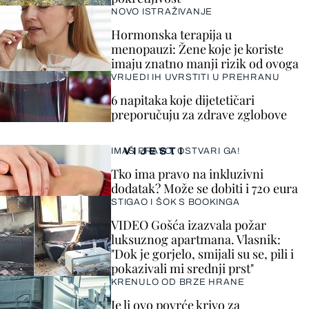
NOVO ISTRAŽIVANJE
Hormonska terapija u
menopauzi: Žene koje je koriste
imaju znatno manji rizik od ovoga
VRIJEDI IH UVRSTITI U PREHRANU
6 napitaka koje dijetetičari
preporučuju za zdrave zglobove
VIJESTI
IMAŠ PRAVO, OSTVARI GA!
Tko ima pravo na inkluzivni
dodatak? Može se dobiti i 720 eura
STIGAO I ŠOK S BOOKINGA
VIDEO Gošća izazvala požar
luksuznog apartmana. Vlasnik:
"Dok je gorjelo, smijali su se, pili i
pokazivali mi srednji prst"
KRENULO OD BRZE HRANE
Je li ovo povrće krivo za