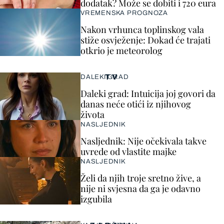
dodatak? Može se dobiti i 720 eura
VREMENSKA PROGNOZA
Nakon vrhunca toplinskog vala
stiže osvježenje: Dokad će trajati
otkrio je meteorolog
TV
DALEKI GRAD
Daleki grad: Intuicija joj govori da
danas neće otići iz njihovog
života
NASLJEDNIK
Nasljednik: Nije očekivala takve
uvrede od vlastite majke
NASLJEDNIK
Želi da njih troje sretno žive, a
nije ni svjesna da ga je odavno
izgubila