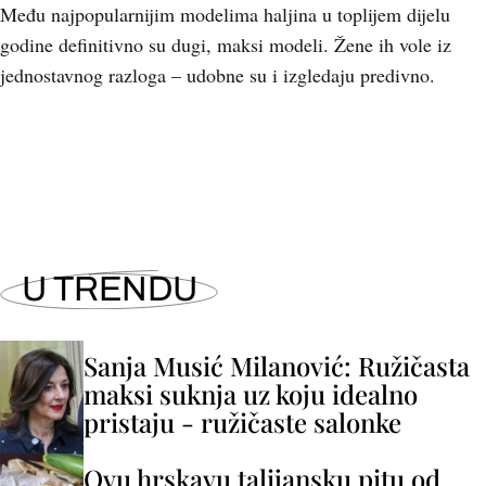
Među najpopularnijim modelima haljina u toplijem dijelu
godine definitivno su dugi, maksi modeli. Žene ih vole iz
jednostavnog razloga – udobne su i izgledaju predivno.
+
12
U TRENDU
Sanja Musić Milanović: Ružičasta
maksi suknja uz koju idealno
pristaju - ružičaste salonke
Ovu hrskavu talijansku pitu od