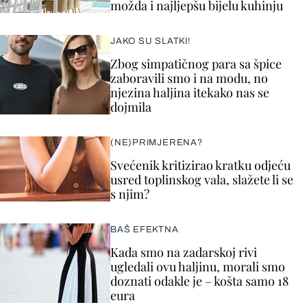
možda i najljepšu bijelu kuhinju
JAKO SU SLATKI!
Zbog simpatičnog para sa špice
zaboravili smo i na modu, no
njezina haljina itekako nas se
dojmila
(NE)PRIMJERENA?
Svećenik kritizirao kratku odjeću
usred toplinskog vala, slažete li se
s njim?
BAŠ EFEKTNA
Kada smo na zadarskoj rivi
ugledali ovu haljinu, morali smo
doznati odakle je – košta samo 18
eura