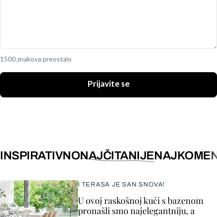
1500 znakova preostalo
Prijavite se
INSPIRATIVNO
NAJČITANIJE
NAJKOMEN
I TERASA JE SAN SNOVA!
U ovoj raskošnoj kući s bazenom
pronašli smo najelegantniju, a