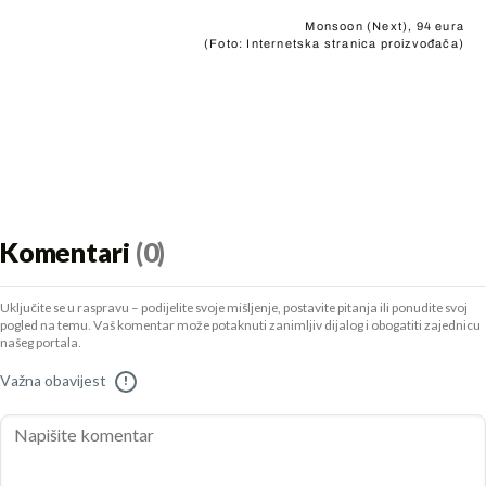
Monsoon (Next), 94 eura
(Foto: Internetska stranica proizvođača)
Komentari
(0)
Uključite se u raspravu – podijelite svoje mišljenje, postavite pitanja ili ponudite svoj
pogled na temu. Vaš komentar može potaknuti zanimljiv dijalog i obogatiti zajednicu
našeg portala.
Važna obavijest
!