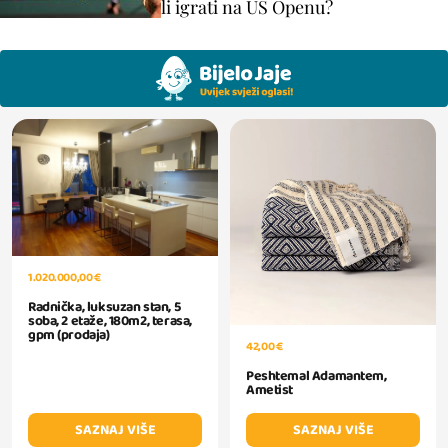
li igrati na US Openu?
1.020.000,00 €
Radnička, luksuzan stan, 5
soba, 2 etaže, 180m2, terasa,
gpm (prodaja)
42,00 €
Peshtemal Adamantem,
Ametist
SAZNAJ VIŠE
SAZNAJ VIŠE