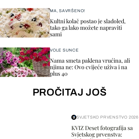
MA, SAVRŠENO!
Kultni kolač postao je sladoled,
tako ga lako možete napraviti
sami
VOLE SUNCE
Nama smeta paklena vrućina, ali
njima ne: Ovo cvijeće uživa i na
plus 40
PROČITAJ JOŠ
SVJETSKO PRVENSTVO 2026
KVIZ Deset fotografija sa
Svjetskog prvenstva: