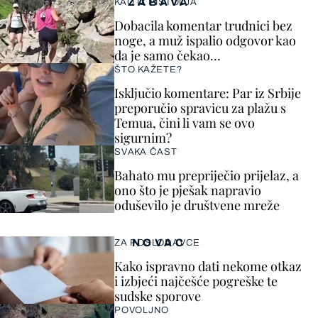
ZABAVA
KAO IZ PIŠTOLJA
Dobacila komentar trudnici bez
noge, a muž ispalio odgovor kao
da je samo čekao…
ŠTO KAŽETE?
Isključio komentare: Par iz Srbije
preporučio spravicu za plažu s
Temua, čini li vam se ovo
sigurnim?
SVAKA ČAST
Bahato mu prepriječio prijelaz, a
ono što je pješak napravio
oduševilo je društvene mreže
NOVAC
ZA POSLODAVCE
Kako ispravno dati nekome otkaz
i izbjeći najčešće pogreške te
sudske sporove
POVOLJNO