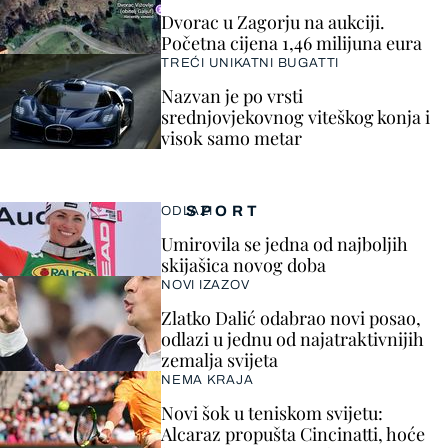
Dvorac u Zagorju na aukciji.
Početna cijena 1,46 milijuna eura
TREĆI UNIKATNI BUGATTI
Nazvan je po vrsti
srednjovjekovnog viteškog konja i
visok samo metar
SPORT
ODLAZI
Umirovila se jedna od najboljih
skijašica novog doba
NOVI IZAZOV
Zlatko Dalić odabrao novi posao,
odlazi u jednu od najatraktivnijih
zemalja svijeta
NEMA KRAJA
Novi šok u teniskom svijetu:
Alcaraz propušta Cincinatti, hoće