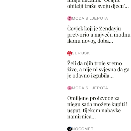
obitelji traže svoju djecu"...
MODA & LJEPOTA
Čovjek koji je Zendayju
pretvorio u najveću modnu
ikonu novog doba...
SERIJSKI
Želi da njih troje sretno
žive, a nije ni svjesna da ga
je odavno izgubila...
MODA & LJEPOTA
Omiljene proizvode za
njegu sada možete kupiti i
usput, tijekom nabavke
namirnica...
NOGOMET