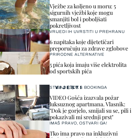
Vježbe za koljeno u moru: 5
sigurnih vježbi koje mogu
smanjiti bol i poboljšati
pokretljivost
VRIJEDI IH UVRSTITI U PREHRANU
6 napitaka koje dijetetičari
preporučuju za zdrave zglobove
PRIRODNE ALTERNATIVE
5 pića koja imaju više elektrolita
od sportskih pića
VIJESTI
STIGAO I ŠOK S BOOKINGA
VIDEO Gošća izazvala požar
luksuznog apartmana. Vlasnik:
"Dok je gorjelo, smijali su se, pili i
pokazivali mi srednji prst"
IMAŠ PRAVO, OSTVARI GA!
Tko ima pravo na inkluzivni