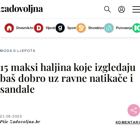
Dnevnik.hr
Vijesti
Sport
Showbizz
Putovanja
s.Oliver, 59,99 eura
(Foto: Internetska stranica proizvođača)
MODA & LJEPOTA
15 maksi haljina koje izgledaju
Facebook
baš dobro uz ravne natikače i
sandale
X
WhatsApp
21-05-2023
Piše
Zadovoljna.hr
KOMENTARI
Viber