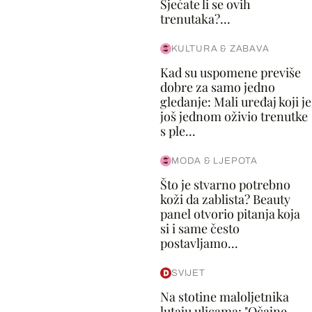
Sjećate li se ovih
trenutaka?...
KULTURA & ZABAVA
Kad su uspomene previše
dobre za samo jedno
gledanje: Mali uređaj koji je
još jednom oživio trenutke
s ple...
MODA & LJEPOTA
Što je stvarno potrebno
koži da zablista? Beauty
panel otvorio pitanja koja
si i same često
postavljamo...
SVIJET
Na stotine maloljetnika
lutaju ulicama: "Očajne