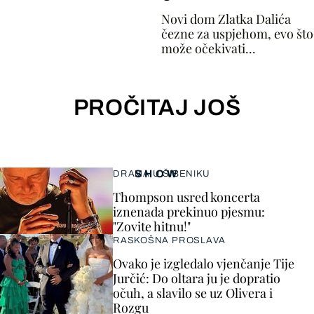
Novi dom Zlatka Dalića
čezne za uspjehom, evo što
može očekivati...
PROČITAJ JOŠ
SHOW
DRAMA U ŠIBENIKU
Thompson usred koncerta
iznenada prekinuo pjesmu:
"Zovite hitnu!"
RASKOŠNA PROSLAVA
Ovako je izgledalo vjenčanje Tije
Jurčić: Do oltara ju je dopratio
očuh, a slavilo se uz Olivera i
Rozgu