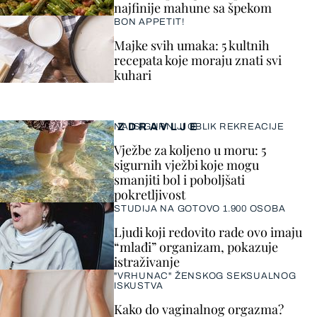
najfinije mahune sa špekom
BON APPETIT!
Majke svih umaka: 5 kultnih
recepata koje moraju znati svi
kuhari
ZDRAVLJE
NAJSIGURNIJI OBLIK REKREACIJE
Vježbe za koljeno u moru: 5
sigurnih vježbi koje mogu
smanjiti bol i poboljšati
pokretljivost
STUDIJA NA GOTOVO 1.900 OSOBA
Ljudi koji redovito rade ovo imaju
“mlađi” organizam, pokazuje
istraživanje
"VRHUNAC" ŽENSKOG SEKSUALNOG
ISKUSTVA
Kako do vaginalnog orgazma?