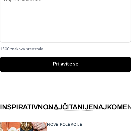
1500 znakova preostalo
Prijavite se
INSPIRATIVNO
NAJČITANIJE
NAJKOMEN
NOVE KOLEKCIJE