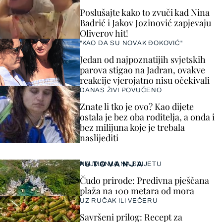
Poslušajte kako to zvuči kad Nina
Badrić i Jakov Jozinović zapjevaju
Oliverov hit!
"KAO DA SU NOVAK ĐOKOVIĆ"
Jedan od najpoznatijih svjetskih
parova stigao na Jadran, ovakve
reakcije vjerojatno nisu očekivali
DANAS ŽIVI POVUČENO
Znate li tko je ovo? Kao dijete
ostala je bez oba roditelja, a onda i
bez milijuna koje je trebala
naslijediti
PUTOVANJA
NAJMANJA NA SVIJETU
Čudo prirode: Predivna pješčana
plaža na 100 metara od mora
UZ RUČAK ILI VEČERU
Savršeni prilog: Recept za