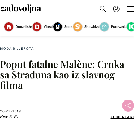
Dnevnik.hr
Vijesti
Sport
Showbizz
Putovanja
Monica Bellucci u filmu 'Malena'
(Foto: Profimedia)
MODA & LJEPOTA
Poput fatalne Malène: Crnka
Facebook
sa Straduna kao iz slavnog
filma
X
WhatsApp
26-07-2018
Piše
K.B.
KOMENTARI
Viber