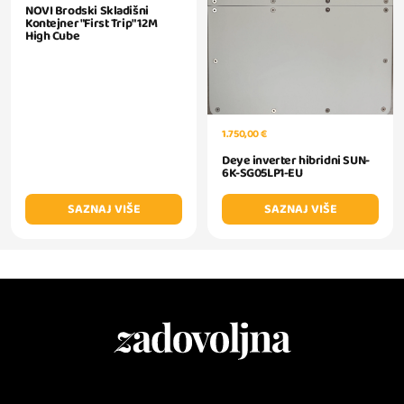
NOVI Brodski Skladišni
Kontejner "First Trip" 12M
High Cube
1.750,00 €
Deye inverter hibridni SUN-
6K-SG05LP1-EU
SAZNAJ VIŠE
SAZNAJ VIŠE