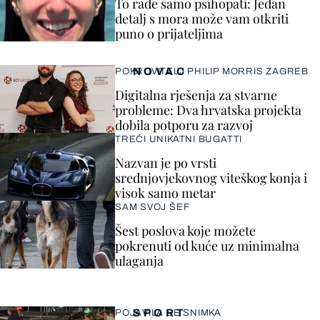
To rade samo psihopati: Jedan
detalj s mora može vam otkriti
puno o prijateljima
NOVAC
POKROVITELJ PHILIP MORRIS ZAGREB
Digitalna rješenja za stvarne
probleme: Dva hrvatska projekta
dobila potporu za razvoj
TREĆI UNIKATNI BUGATTI
Nazvan je po vrsti
srednjovjekovnog viteškog konja i
visok samo metar
SAM SVOJ ŠEF
Šest poslova koje možete
pokrenuti od kuće uz minimalna
ulaganja
SPORT
POJAVILA SE SNIMKA