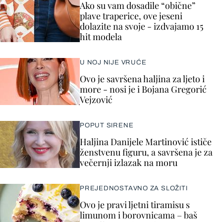
Ako su vam dosadile “obične”
plave traperice, ove jeseni
dolazite na svoje - izdvajamo 15
hit modela
U NOJ NIJE VRUĆE
Ovo je savršena haljina za ljeto i
more - nosi je i Bojana Gregorić
Vejzović
POPUT SIRENE
Haljina Danijele Martinović ističe
ženstvenu figuru, a savršena je za
večernji izlazak na moru
PREJEDNOSTAVNO ZA SLOŽITI
Ovo je pravi ljetni tiramisu s
limunom i borovnicama – baš