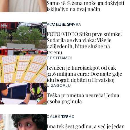
Samo 18 % žena može ga doživjeti
isključivo na ovaj način
VIJESTI
KOD BJELOVARA
FOTO/VIDEO Stižu prve snimke!
Sudarila se dva vlaka: Više je
ozlijeđenih, hitne službe na
terenu
ČESTITAMO!
Izvučen je Eurojackpot od čak
32,6 milijuna eura: Doznajte gdje
idu bogati dobitci u Hrvatskoj
U ZAGORJU
Teška prometna nesreća! Jedna
osoba poginula
TV
DALEKI GRAD
Ima tek šest godina, a već je jedan