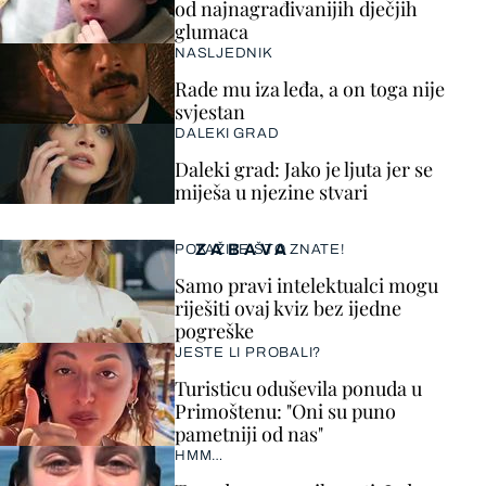
od najnagrađivanijih dječjih
glumaca
NASLJEDNIK
Rade mu iza leđa, a on toga nije
svjestan
DALEKI GRAD
Daleki grad: Jako je ljuta jer se
miješa u njezine stvari
ZABAVA
POKAŽITE ŠTO ZNATE!
Samo pravi intelektualci mogu
riješiti ovaj kviz bez ijedne
pogreške
JESTE LI PROBALI?
Turisticu oduševila ponuda u
Primoštenu: "Oni su puno
pametniji od nas"
HMM…