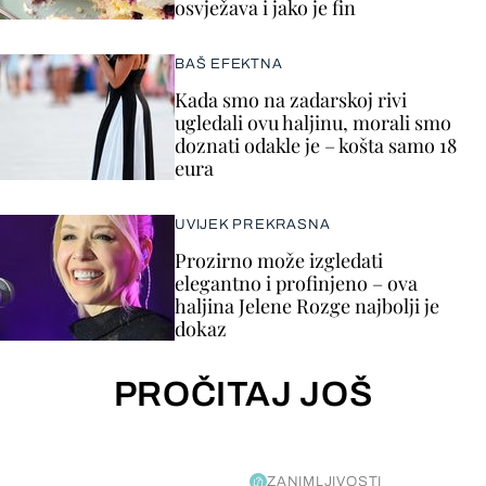
osvježava i jako je fin
BAŠ EFEKTNA
Kada smo na zadarskoj rivi
ugledali ovu haljinu, morali smo
doznati odakle je – košta samo 18
eura
UVIJEK PREKRASNA
Prozirno može izgledati
elegantno i profinjeno – ova
haljina Jelene Rozge najbolji je
dokaz
PROČITAJ JOŠ
ZANIMLJIVOSTI