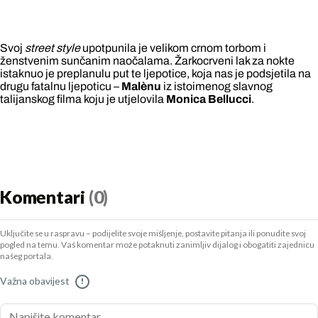
Svoj
street style
upotpunila je velikom crnom torbom i
ženstvenim sunčanim naočalama. Žarkocrveni lak za nokte
istaknuo je preplanulu put te ljepotice, koja nas je podsjetila na
drugu fatalnu ljepoticu –
Malènu
iz istoimenog slavnog
talijanskog filma koju je utjelovila
Monica Bellucci
.
Komentari
(0)
Uključite se u raspravu – podijelite svoje mišljenje, postavite pitanja ili ponudite svoj
pogled na temu. Vaš komentar može potaknuti zanimljiv dijalog i obogatiti zajednicu
našeg portala.
Važna obavijest
!