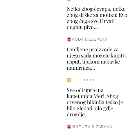
Netko zbog ćevapa, netko
zbog drške za motiku: Evo
zbog čega sve Hrvati
duguju pivo...
MODA & LJEPOTA
Omiljene proizvode za
njegu sada možete kupiti i
usput, tijekom nabavke
namirnica...
CELEBRITY
Sve oči uprte na
kapetanicu Meri, zbog
crvenog bikinija teško je
bilo gledati bilo gdje
drugdje...
KULTURA & ZABAVA