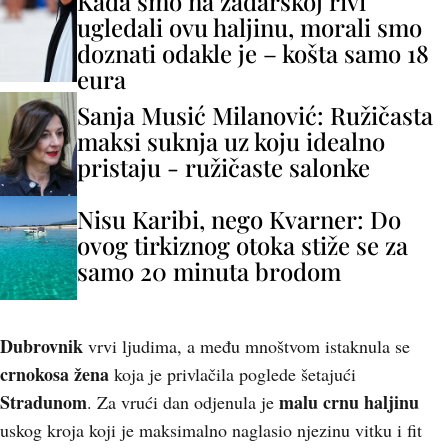
Kada smo na zadarskoj rivi
ugledali ovu haljinu, morali smo
doznati odakle je – košta samo 18
eura
Sanja Musić Milanović: Ružičasta
maksi suknja uz koju idealno
pristaju - ružičaste salonke
Nisu Karibi, nego Kvarner: Do
ovog tirkiznog otoka stiže se za
samo 20 minuta brodom
Dubrovnik
vrvi ljudima, a među mnoštvom istaknula se
crnokosa žena
koja je privlačila poglede šetajući
Stradunom
malu crnu haljinu
. Za vrući dan odjenula je
uskog kroja koji je maksimalno naglasio njezinu vitku i fit