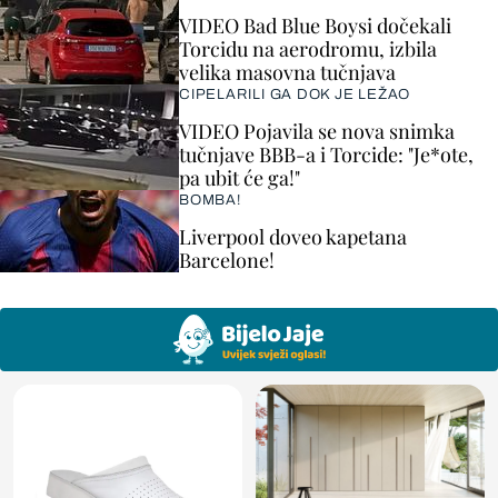
VIDEO Bad Blue Boysi dočekali
Torcidu na aerodromu, izbila
velika masovna tučnjava
CIPELARILI GA DOK JE LEŽAO
VIDEO Pojavila se nova snimka
tučnjave BBB-a i Torcide: "Je*ote,
pa ubit će ga!"
BOMBA!
Liverpool doveo kapetana
Barcelone!