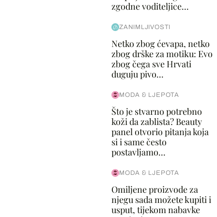
zgodne voditeljice...
ZANIMLJIVOSTI
Netko zbog ćevapa, netko
zbog drške za motiku: Evo
zbog čega sve Hrvati
duguju pivo...
MODA & LJEPOTA
Što je stvarno potrebno
koži da zablista? Beauty
panel otvorio pitanja koja
si i same često
postavljamo...
MODA & LJEPOTA
Omiljene proizvode za
njegu sada možete kupiti i
usput, tijekom nabavke