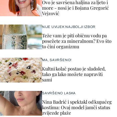
Ovo je savršena haljina za ljeto i
more - nosi je i Bojana Gregorić
Vejzović
NIJE UVIJEK NAJBOLJI IZBOR
Teže vam je piti običnu vodu pa
posežete za mineralnom? Evo što
to čini organizmu
MA, SAVRŠENO!
Kultni kolač postao je sladoled,
tako ga lako možete napraviti
sami
SAVRŠENO LASKA
Nina Badrić i spektakl od kupaćeg
kostima: Ovaj model jamči status
zvijezde plaže