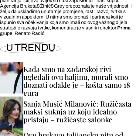
planiranja i ciljeva uvijek su naši zaposlenici i naši kupci.
Agencija Bruketa&Žinić&Grey prepoznala je naše vrijednosti i
želju da uskladimo unutarnje promjene, rast i razvoj tvrtke s
vizualnim aspektom. U njima smo pronašli partnera koji je
ispunio sva očekivanja koja smo imali od ovog važnog dijela
strategije razvoja tvrtke, komentirao je vlasnik i direktor
Prima
grupe, Renato Radić.
U TRENDU
Kada smo na zadarskoj rivi
ugledali ovu haljinu, morali smo
doznati odakle je – košta samo 18
eura
Sanja Musić Milanović: Ružičasta
maksi suknja uz koju idealno
pristaju - ružičaste salonke
Ovu hrskavu talijansku pitu od