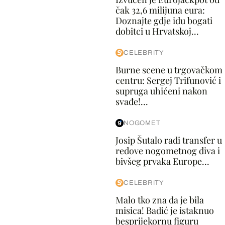
čak 32,6 milijuna eura:
Doznajte gdje idu bogati
dobitci u Hrvatskoj...
CELEBRITY
Burne scene u trgovačkom
centru: Sergej Trifunović i
supruga uhićeni nakon
svađe!...
NOGOMET
Josip Šutalo radi transfer u
redove nogometnog diva i
bivšeg prvaka Europe...
CELEBRITY
Malo tko zna da je bila
misica! Badić je istaknuo
besprijekornu figuru