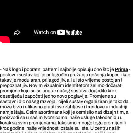
- Naš logo i popratni patterni najbolje opisuju ono što je
Prima
-
poslovni sustav koji je prilagođen pružanju rješenja kupcu i kao
takav je modularan, prilagodljiv, ali u isto vrijeme postojan i
prepoznatljiv. Novim vizualnim identitetom želimo dočarati
promjene koje su se unutar našeg sustava dogodile kroz
desetljeća i započeti jedno novo poglavlje. Promjene su
sastavni dio našeg razvoja i cijeli sustav organiziran je tako da
može brzo i efikasno pratiti sve zahtjeve i trendove u industriji
namještaja. Osim asortimana koji je osmislio naš dizajn tim, a
proizvodi se u našim tvornicama, naše usluge također idu u
korak sa svim promjenama. Iako smo mnogo toga promijenili
kroz godine, naše vrijednosti ostale su iste. U centru naših