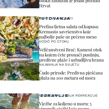
otoku zaslužan je jedan poznati
Hrvat
PUTOVANJA
OBVEZNO PROBATI!
Prefina ljetna salata od kupusa:
Kremasto savršenstvo koje
najbolje paše uz pečeno meso
VODIČ PO OTOKU
Veličanstveni Brač: Kameni otok
na kojem ćete pronaći pustinju,
predivne plaže i uzbudljivu hranu
NAJMANJA NA SVIJETU
Čudo prirode: Predivna pješčana
plaža na 100 metara od mora
ZDRAVLJE
NAJSIGURNIJI OBLIK REKREACIJE
Vježbe za koljeno u moru: 5
sigurnih vježbi koje mogu