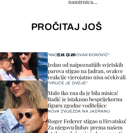
namirnica...
PROČITAJ JOŠ
SHOW
"KAO DA SU NOVAK ĐOKOVIĆ"
Jedan od najpoznatijih svjetskih
parova stigao na Jadran, ovakve
reakcije vjerojatno nisu očekivali
"VRUĆE JE OVDJE"
Malo tko zna da je bila misica!
Badić je istaknuo besprijekornu
figuru zgodne voditeljice
NOVA ZVIJEZDA NA JADRANU
Roger Federer stigao u Hrvatsku!
Za njegovu ljubav prema našem