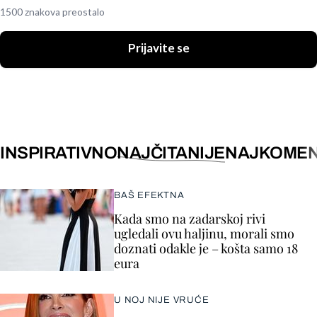
1500 znakova preostalo
Prijavite se
INSPIRATIVNO
NAJČITANIJE
NAJKOMEN
BAŠ EFEKTNA
Kada smo na zadarskoj rivi
ugledali ovu haljinu, morali smo
doznati odakle je – košta samo 18
eura
U NOJ NIJE VRUĆE