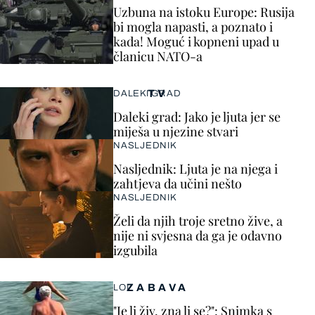
Uzbuna na istoku Europe: Rusija
bi mogla napasti, a poznato i
kada! Moguć i kopneni upad u
članicu NATO-a
TV
DALEKI GRAD
Daleki grad: Jako je ljuta jer se
miješa u njezine stvari
NASLJEDNIK
Nasljednik: Ljuta je na njega i
zahtjeva da učini nešto
NASLJEDNIK
Želi da njih troje sretno žive, a
nije ni svjesna da ga je odavno
izgubila
ZABAVA
LOL
"Je li živ, zna li se?": Snimka s