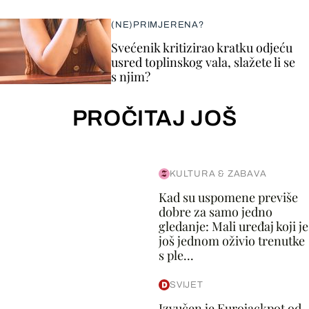
(NE)PRIMJERENA?
Svećenik kritizirao kratku odjeću
usred toplinskog vala, slažete li se
s njim?
PROČITAJ JOŠ
KULTURA & ZABAVA
Kad su uspomene previše
dobre za samo jedno
gledanje: Mali uređaj koji je
još jednom oživio trenutke
s ple...
SVIJET
Izvučen je Eurojackpot od