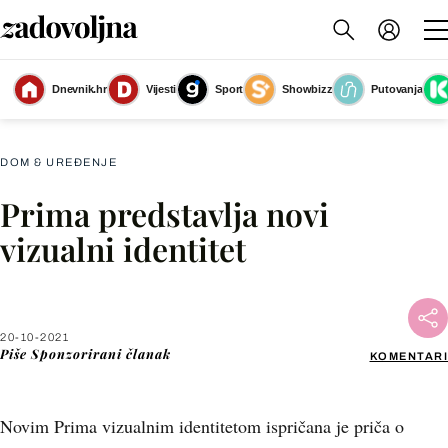
Dnevnik.hr
Vijesti
Sport
Showbizz
Putovanja
PR
(Foto: PR)
DOM & UREĐENJE
Prima predstavlja novi
Facebook
vizualni identitet
X
20-10-2021
WhatsApp
Piše
Sponzorirani članak
KOMENTARI
Viber
Novim Prima vizualnim identitetom ispričana je priča o