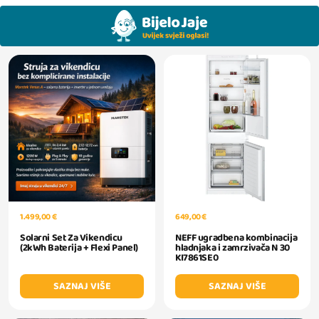
1.499,00 €
649,00 €
Solarni Set Za Vikendicu
NEFF ugradbena kombinacija
(2kWh Baterija + Flexi Panel)
hladnjaka i zamrzivača N 30
KI7861SE0
SAZNAJ VIŠE
SAZNAJ VIŠE