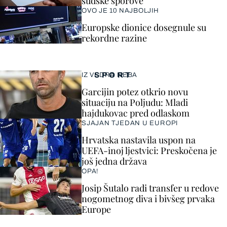
sudske sporove
OVO JE 10 NAJBOLJIH
Europske dionice dosegnule su
rekordne razine
SPORT
IZ VEDRA NEBA
Garcijin potez otkrio novu
situaciju na Poljudu: Mladi
hajdukovac pred odlaskom
SJAJAN TJEDAN U EUROPI
Hrvatska nastavila uspon na
UEFA-inoj ljestvici: Preskočena je
još jedna država
OPA!
Josip Šutalo radi transfer u redove
nogometnog diva i bivšeg prvaka
Europe