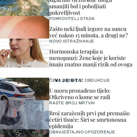
smanjiti bol i poboljšati
pokretljivost
POKROVITELJ STADA
Zašto neki ljudi izgore na suncu
već nakon 15 minuta, a drugi ne?
NOVO ISTRAŽIVANJE
Hormonska terapija u
menopauzi: Žene koje je koriste
imaju znatno manji rizik od ovoga
VIJESTI
ČEKA SE NALAZ OBDUKCIJE
U moru pronađeno tijelo:
Otkriveno o kome se radi
RASTE BROJ MRTVIH
Broj zaraženih prvi put premašio
četiri tisuće: Širi se smrtonosna
epidemija
OBAVJEŠTAJNO UPOZORENJE