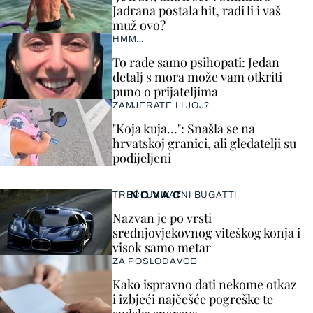
Jadrana postala hit, radi li i vaš
muž ovo?
HMM…
To rade samo psihopati: Jedan
detalj s mora može vam otkriti
puno o prijateljima
ZAMJERATE LI JOJ?
"Koja kuja…": Snašla se na
hrvatskoj granici, ali gledatelji su
podijeljeni
NOVAC
TREĆI UNIKATNI BUGATTI
Nazvan je po vrsti
srednjovjekovnog viteškog konja i
visok samo metar
ZA POSLODAVCE
Kako ispravno dati nekome otkaz
i izbjeći najčešće pogreške te