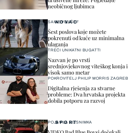
društvene mreže! Pogledajte
neobičnog ljubimca
NOVAC
SAM SVOJ ŠEF
Šest poslova koje možete
pokrenuti od kuće uz minimalna
ulaganja
TREĆI UNIKATNI BUGATTI
Nazvan je po vrsti
srednjovjekovnog viteškog konja i
visok samo metar
POKROVITELJ PHILIP MORRIS ZAGREB
Digitalna rješenja za stvarne
probleme: Dva hrvatska projekta
dobila potporu za razvoj
SPORT
POJAVILA SE SNIMKA
VIDEO Bad Blue Boysi dočekali