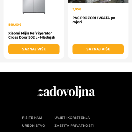
3,05 €
PVC PROZORI I VRATA po
mjeri
899,00 €
Xiaomi Mijia Refrigerator
Cross Door 502 L - Hladnjak
SAZNAJ VIŠE
SAZNAJ VIŠE
PIŠITE NAM
UVJETI KORIŠTENJA
UREDNIŠTVO
ZAŠTITA PRIVATNOSTI