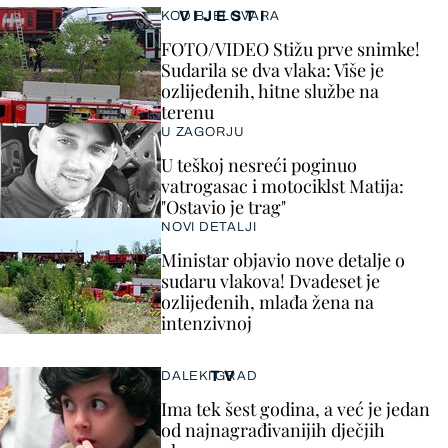
VIJESTI
KOD BJELOVARA
FOTO/VIDEO Stižu prve snimke!
Sudarila se dva vlaka: Više je
ozlijeđenih, hitne službe na
terenu
U ZAGORJU
U teškoj nesreći poginuo
vatrogasac i motociklst Matija:
"Ostavio je trag"
NOVI DETALJI
Ministar objavio nove detalje o
sudaru vlakova! Dvadeset je
ozlijeđenih, mlađa žena na
intenzivnoj
TV
DALEKI GRAD
Ima tek šest godina, a već je jedan
od najnagrađivanijih dječjih