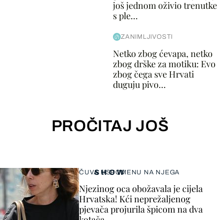
još jednom oživio trenutke
s ple...
ZANIMLJIVOSTI
Netko zbog ćevapa, netko
zbog drške za motiku: Evo
zbog čega sve Hrvati
duguju pivo...
PROČITAJ JOŠ
SHOW
ČUVA USPOMENU NA NJEGA
Njezinog oca obožavala je cijela
Hrvatska! Kći neprežaljenog
pjevača projurila špicom na dva
kotača