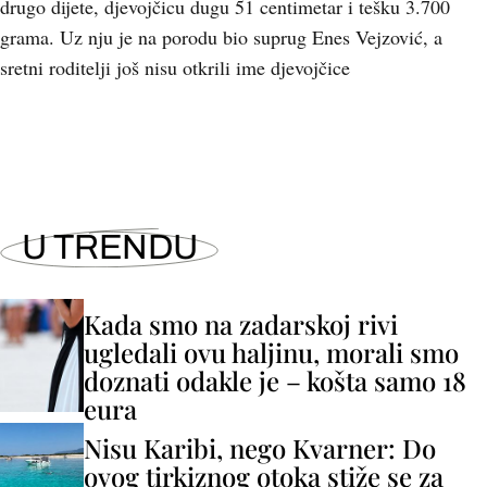
drugo dijete, djevojčicu dugu 51 centimetar i tešku 3.700
grama. Uz nju je na porodu bio suprug Enes Vejzović, a
sretni roditelji još nisu otkrili ime djevojčice
U TRENDU
Kada smo na zadarskoj rivi
ugledali ovu haljinu, morali smo
doznati odakle je – košta samo 18
eura
Nisu Karibi, nego Kvarner: Do
ovog tirkiznog otoka stiže se za