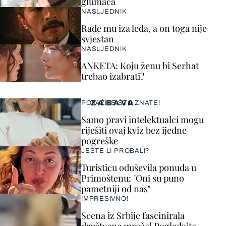
glumaca
NASLJEDNIK
Rade mu iza leđa, a on toga nije
svjestan
NASLJEDNIK
ANKETA: Koju ženu bi Serhat
trebao izabrati?
ZABAVA
POKAŽITE ŠTO ZNATE!
Samo pravi intelektualci mogu
riješiti ovaj kviz bez ijedne
pogreške
JESTE LI PROBALI?
Turisticu oduševila ponuda u
Primoštenu: "Oni su puno
pametniji od nas"
IMPRESIVNO!
Scena iz Srbije fascinirala