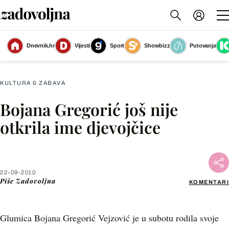
Dnevnik.hr
Vijesti
Sport
Showbizz
Putovanja
Slika nije dostupna
KULTURA & ZABAVA
Bojana Gregorić još nije
Facebook
otkrila ime djevojčice
X
22-09-2010
WhatsApp
Piše
Zadovoljna
KOMENTARI
Viber
Glumica Bojana Gregorić Vejzović je u subotu rodila svoje