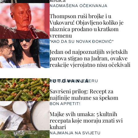
NADMAŠENA OČEKIVANJA
Thompson ruši brojke i u
Vukovaru! Objavljeno koliko je
ulaznica prodano u kratkom
vremenu
"KAO DA SU NOVAK ĐOKOVIĆ"
Jedan od najpoznatijih svjetskih
parova stigao na Jadran, ovakve
reakcije vjerojatno nisu očekivali
PUTOVANJA
UZ RUČAK ILI VEČERU
Savršeni prilog: Recept za
najfinije mahune sa špekom
BON APPETIT!
Majke svih umaka: 5 kultnih
recepata koje moraju znati svi
kuhari
NAJMANJA NA SVIJETU