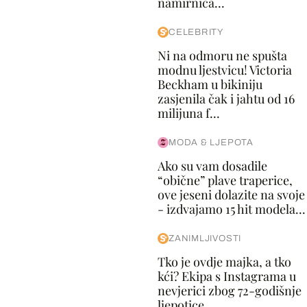
namirnica...
CELEBRITY
Ni na odmoru ne spušta
modnu ljestvicu! Victoria
Beckham u bikiniju
zasjenila čak i jahtu od 16
milijuna f...
MODA & LJEPOTA
Ako su vam dosadile
“obične” plave traperice,
ove jeseni dolazite na svoje
- izdvajamo 15 hit modela...
ZANIMLJIVOSTI
Tko je ovdje majka, a tko
kći? Ekipa s Instagrama u
nevjerici zbog 72-godišnje
ljepotice...