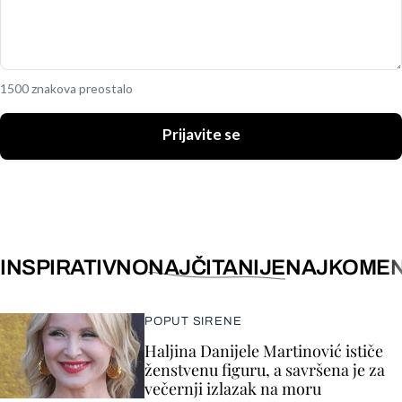
1500 znakova preostalo
Prijavite se
INSPIRATIVNO
NAJČITANIJE
NAJKOMEN
POPUT SIRENE
Haljina Danijele Martinović ističe
ženstvenu figuru, a savršena je za
večernji izlazak na moru