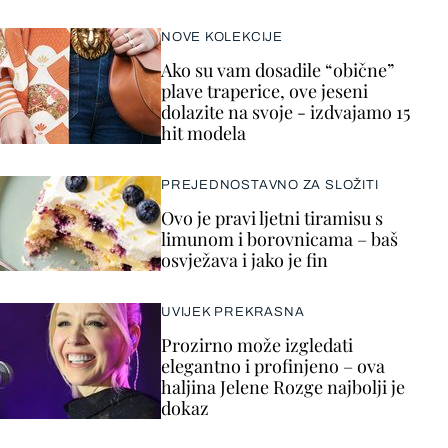
NOVE KOLEKCIJE
Ako su vam dosadile “obične”
plave traperice, ove jeseni
dolazite na svoje - izdvajamo 15
hit modela
PREJEDNOSTAVNO ZA SLOŽITI
Ovo je pravi ljetni tiramisu s
limunom i borovnicama – baš
osvježava i jako je fin
UVIJEK PREKRASNA
Prozirno može izgledati
elegantno i profinjeno – ova
haljina Jelene Rozge najbolji je
dokaz