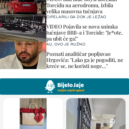
Torcidu na aerodromu, izbila
velika masovna tučnjava
CIPELARILI GA DOK JE LEŽAO
VIDEO Pojavila se nova snimka
tučnjave BBB-a i Torcide: "Je*ote,
pa ubit će ga!"
AU, OVO JE RUŽNO
Poznati analitičar popljuvao
Hrgovića: "Lako ga je pogoditi, ne
kreće se, ne koristi noge..."