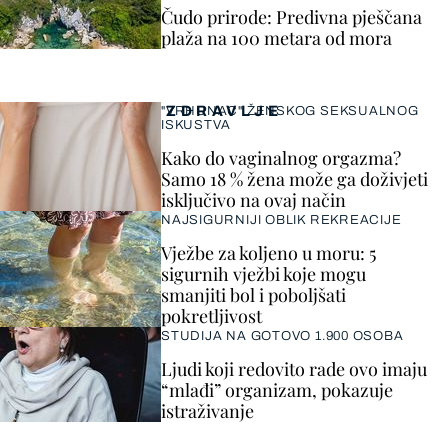
Čudo prirode: Predivna pješčana
plaža na 100 metara od mora
ZDRAVLJE
"VRHUNAC" ŽENSKOG SEKSUALNOG
ISKUSTVA
Kako do vaginalnog orgazma?
Samo 18 % žena može ga doživjeti
isključivo na ovaj način
NAJSIGURNIJI OBLIK REKREACIJE
Vježbe za koljeno u moru: 5
sigurnih vježbi koje mogu
smanjiti bol i poboljšati
pokretljivost
STUDIJA NA GOTOVO 1.900 OSOBA
Ljudi koji redovito rade ovo imaju
“mlađi” organizam, pokazuje
istraživanje