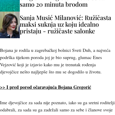
samo 20 minuta brodom
Sanja Musić Milanović: Ružičasta
maksi suknja uz koju idealno
pristaju - ružičaste salonke
Bojana je rodila u zagrebačkoj bolnici Sveti Duh, a najveća
podrška tijekom poroda joj je bio suprug, glumac Enes
Vejzović koji je izjavio kako mu je trenutak rođenja
djevojčice nešto najljepše što mu se dogodilo u životu.
>> I pred porod očaravajuća Bojana Gregorić
Ime djevojčice za sada nije poznato, iako su ga sretni roditelji
odabrali, za sada su ga zadržali samo za sebe i članove svoje