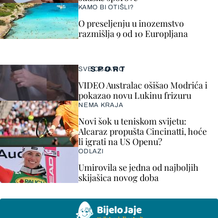
KAMO BI OTIŠLI?
O preseljenju u inozemstvo
razmišlja 9 od 10 Europljana
SPORT
SVE OBJAVIO
VIDEO Australac ošišao Modrića i
pokazao novu Lukinu frizuru
NEMA KRAJA
Novi šok u teniskom svijetu:
Alcaraz propušta Cincinatti, hoće
li igrati na US Openu?
ODLAZI
Umirovila se jedna od najboljih
skijašica novog doba