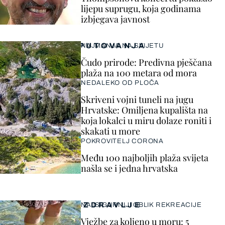
lijepu suprugu, koja godinama
izbjegava javnost
PUTOVANJA
NAJMANJA NA SVIJETU
Čudo prirode: Predivna pješčana
plaža na 100 metara od mora
NEDALEKO OD PLOČA
Skriveni vojni tuneli na jugu
Hrvatske: Omiljena kupališta na
koja lokalci u miru dolaze roniti i
skakati u more
POKROVITELJ CORONA
Među 100 najboljih plaža svijeta
našla se i jedna hrvatska
ZDRAVLJE
NAJSIGURNIJI OBLIK REKREACIJE
Vježbe za koljeno u moru: 5