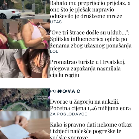
Bahato mu prepriječio prijelaz, a
ono što je pješak napravio
oduševilo je društvene mreže
UŽAS…
"Ove tri štrace došle su u klub…":
Splitska influencerica oplela po
ženama zbog užasnog ponašanja
LOL
Promatrao turiste u Hrvatskoj,
njegova zapažanja nasmijala
cijelu regiju
NOVAC
POVOLJNO
Dvorac u Zagorju na aukciji.
Početna cijena 1,46 milijuna eura
ZA POSLODAVCE
Kako ispravno dati nekome otkaz
i izbjeći najčešće pogreške te
sudske sporove