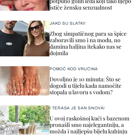
potpuno golih leđa koji tako lijepo
ističe žensku senzualnost
JAKO SU SLATKI!
Zbog simpatičnog para sa špice
zaboravili smo i na modu, no
damina haljina itekako nas se
dojmila
POMOĆ KOD VRUĆINA
Dovoljno je 10 minuta: Što se
dogodi u tijelu kada namočite
stopala u lavoru s vodom?
I TERASA JE SAN SNOVA!
U ovoj raskošnoj kući s bazenom
pronašli smo najelegantniju, a
možda i najljepšu bijelu kuhinju