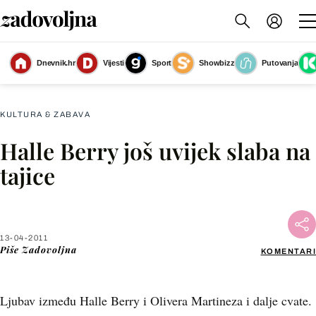
Dnevnik.hr
Vijesti
Sport
Showbizz
Putovanja
Slika nije dostupna
KULTURA & ZABAVA
Halle Berry još uvijek slaba na
Facebook
tajice
X
13-04-2011
WhatsApp
Piše
Zadovoljna
KOMENTARI
Viber
Ljubav između Halle Berry i Olivera Martineza i dalje cvate.