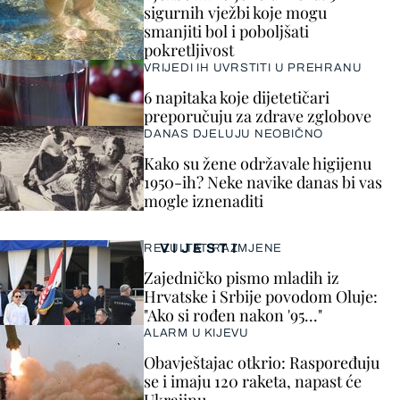
sigurnih vježbi koje mogu
smanjiti bol i poboljšati
pokretljivost
VRIJEDI IH UVRSTITI U PREHRANU
6 napitaka koje dijetetičari
preporučuju za zdrave zglobove
DANAS DJELUJU NEOBIČNO
Kako su žene održavale higijenu
1950-ih? Neke navike danas bi vas
mogle iznenaditi
VIJESTI
REZULTAT RAZMJENE
Zajedničko pismo mladih iz
Hrvatske i Srbije povodom Oluje:
"Ako si rođen nakon '95..."
ALARM U KIJEVU
Obavještajac otkrio: Raspoređuju
se i imaju 120 raketa, napast će