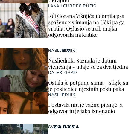
Ukrajinu
LANA LOURDES RUPIĆ
Kći Gorana Višnjića udomila psa
spašenog s imanja na Učki pa ga
vratila: Oglasio se azil, majka
odgovorila na kritike
TV
NASLJEDNIK
Nasljednik: Saznala je datum
vjenčanja - udaje se za dva tjedna
DALEKI GRAD
Ostala je potpuno sama – stigle su
je posljedice njezinih postupaka
NASLJEDNIK
Postavila mu je važno pitanje, a
odgovor ju je jako iznenadio
ZABAVA
SVAKA ČAST