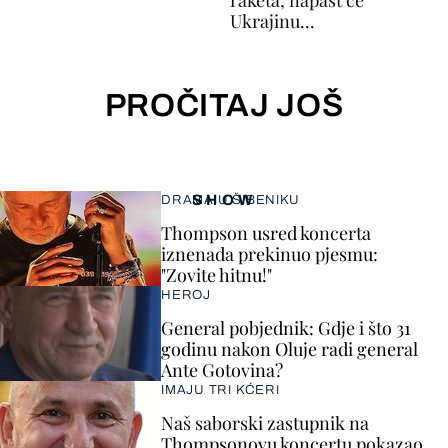
raketa, napast će
Ukrajinu...
PROČITAJ JOŠ
SHOW
DRAMA U ŠIBENIKU
Thompson usred koncerta
iznenada prekinuo pjesmu:
"Zovite hitnu!"
HEROJ
General pobjednik: Gdje i što 31
godinu nakon Oluje radi general
Ante Gotovina?
IMAJU TRI KĆERI
Naš saborski zastupnik na
Thompsonovu koncertu pokazao