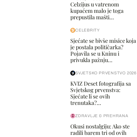
Celzijus u vatrenom
kupaćem malo je toga
prepustila mašti...
CELEBRITY
Sjećate se bivše misice koja
je postala političarka?
Pojavila se u Kninu i
privukla pažnju...
SVJETSKO PRVENSTVO 2026
KVIZ Deset fotografija sa
Svjetskog prvenstva:
Sjećate li se ovih
trenutaka?...
ZDRAVLJE & PREHRANA
Okusi nostalgiju: Ako ste
radili barem tri od ovih