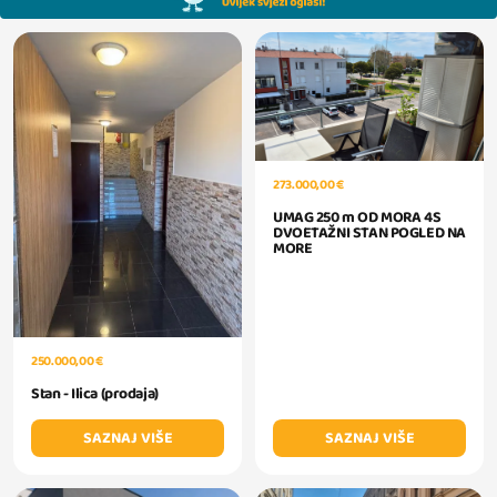
273.000,00 €
UMAG 250 m OD MORA 4S
DVOETAŽNI STAN POGLED NA
MORE
250.000,00 €
Stan - Ilica (prodaja)
SAZNAJ VIŠE
SAZNAJ VIŠE