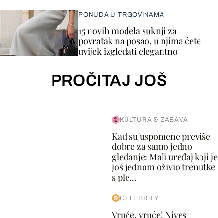
PONUDA U TRGOVINAMA
15 novih modela suknji za
povratak na posao, u njima ćete
uvijek izgledati elegantno
PROČITAJ JOŠ
KULTURA & ZABAVA
Kad su uspomene previše
dobre za samo jedno
gledanje: Mali uređaj koji je
još jednom oživio trenutke
s ple...
CELEBRITY
Vruće, vruće! Nives