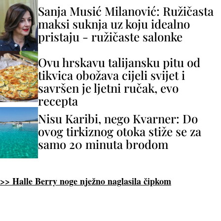
Sanja Musić Milanović: Ružičasta
maksi suknja uz koju idealno
pristaju - ružičaste salonke
Ovu hrskavu talijansku pitu od
tikvica obožava cijeli svijet i
savršen je ljetni ručak, evo
recepta
Nisu Karibi, nego Kvarner: Do
ovog tirkiznog otoka stiže se za
samo 20 minuta brodom
>> Halle Berry noge nježno naglasila čipkom