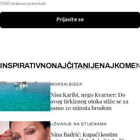
1500 znakova preostalo
Prijavite se
INSPIRATIVNO
NAJČITANIJE
NAJKOMEN
MORSKI BISER
Nisu Karibi, nego Kvarner: Do
ovog tirkiznog otoka stiže se za
samo 20 minuta brodom
UŽIVANJE NA STIJENAMA
Nina Badrić: Kupaći kostim