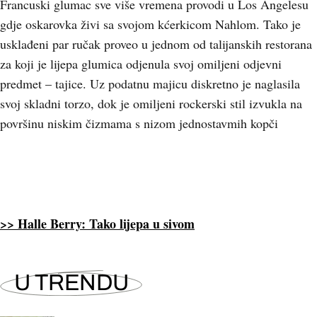
Francuski glumac sve više vremena provodi u Los Angelesu
gdje oskarovka živi sa svojom kćerkicom Nahlom. Tako je
usklađeni par ručak proveo u jednom od talijanskih restorana
za koji je lijepa glumica odjenula svoj omiljeni odjevni
predmet – tajice. Uz podatnu majicu diskretno je naglasila
svoj skladni torzo, dok je omiljeni rockerski stil izvukla na
površinu niskim čizmama s nizom jednostavmih kopči
>> Halle Berry: Tako lijepa u sivom
U TRENDU