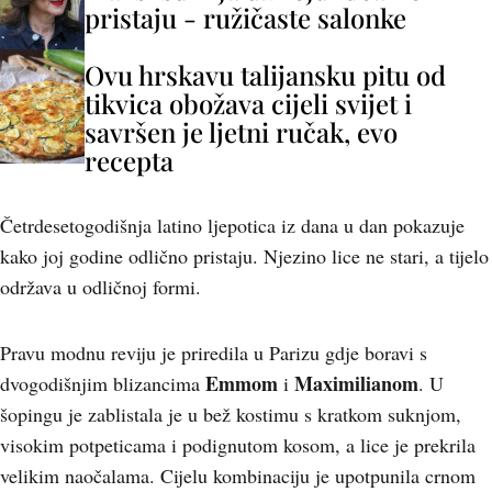
pristaju - ružičaste salonke
Ovu hrskavu talijansku pitu od
tikvica obožava cijeli svijet i
savršen je ljetni ručak, evo
recepta
Četrdesetogodišnja latino ljepotica iz dana u dan pokazuje
kako joj godine odlično pristaju. Njezino lice ne stari, a tijelo
održava u odličnoj formi.
Pravu modnu reviju je priredila u Parizu gdje boravi s
Emmom
Maximilianom
dvogodišnjim blizancima
i
. U
šopingu je zablistala je u bež kostimu s kratkom suknjom,
visokim potpeticama i podignutom kosom, a lice je prekrila
velikim naočalama. Cijelu kombinaciju je upotpunila crnom