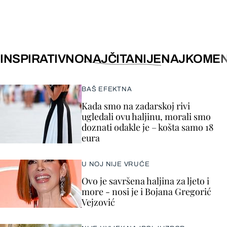
INSPIRATIVNO
NAJČITANIJE
NAJKOMEN
BAŠ EFEKTNA
Kada smo na zadarskoj rivi
ugledali ovu haljinu, morali smo
doznati odakle je – košta samo 18
eura
U NOJ NIJE VRUĆE
Ovo je savršena haljina za ljeto i
more - nosi je i Bojana Gregorić
Vejzović