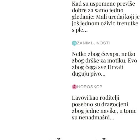
Kad su uspomene previše
dobre za samo jedno
gledanje: Mali uređaj koji je
još jednom oživio trenutke
s ple...
ZANIMLJIVOSTI
Netko zbog ćevapa, netko
zbog drške za motiku: Evo
zbog čega sve Hrvati
duguju pivo...
HOROSKOP
Lavovi kao roditelji
posebno su dragocjeni
zbog jedne navike, u tome
su nenadmašni...