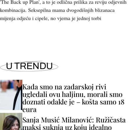
'The Back up Plan', a to je odlična prilika za reviju odjevnih
kombinacija. Seksepilna mama dvogodišnjih blizanaca
mijenja odjeću i cipele, no vjerna je jednoj torbi
U TRENDU
Kada smo na zadarskoj rivi
ugledali ovu haljinu, morali smo
doznati odakle je – košta samo 18
eura
Sanja Musić Milanović: Ružičasta
maksi suknja uz koju idealno