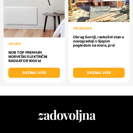
195.000,00 €
Okrug Gornji, raskošni stan u
novogradnji s lijepim
207,00 €
pogledom na more, prvi
NOB TOP PREMIUM
NORVEŠKI ELEKTRIČNI
RADIJATOR 1000 W
SAZNAJ VIŠE
SAZNAJ VIŠE