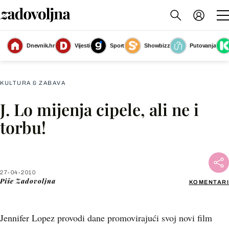
Dnevnik.hr
Vijesti
Sport
Showbizz
Putovanja
Slika nije dostupna
KULTURA & ZABAVA
J. Lo mijenja cipele, ali ne i
Facebook
torbu!
X
27-04-2010
WhatsApp
Piše
Zadovoljna
KOMENTARI
Viber
Jennifer Lopez provodi dane promovirajući svoj novi film