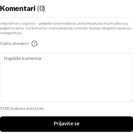
Komentari
(0)
Uključite se u raspravu – podijelite svoje mišljenje, postavite pitanja ili ponudite svoj
pogled na temu. Vaš komentar može potaknuti zanimljiv dijalog i obogatiti zajednicu
našeg portala.
Važna obavijest
!
1500 znakova preostalo
Prijavite se