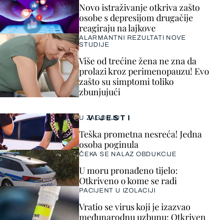
Novo istraživanje otkriva zašto
osobe s depresijom drugačije
reagiraju na lajkove
ALARMANTNI REZULTATI NOVE
STUDIJE
Više od trećine žena ne zna da
prolazi kroz perimenopauzu! Evo
zašto su simptomi toliko
zbunjujući
VIJESTI
U ZAGORJU
Teška prometna nesreća! Jedna
osoba poginula
ČEKA SE NALAZ OBDUKCIJE
U moru pronađeno tijelo:
Otkriveno o kome se radi
PACIJENT U IZOLACIJI
Vratio se virus koji je izazvao
međunarodnu uzbunu: Otkriven