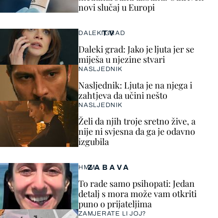
novi slučaj u Europi
TV
DALEKI GRAD
Daleki grad: Jako je ljuta jer se
miješa u njezine stvari
NASLJEDNIK
Nasljednik: Ljuta je na njega i
zahtjeva da učini nešto
NASLJEDNIK
Želi da njih troje sretno žive, a
nije ni svjesna da ga je odavno
izgubila
ZABAVA
HMM…
To rade samo psihopati: Jedan
detalj s mora može vam otkriti
puno o prijateljima
ZAMJERATE LI JOJ?