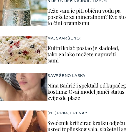
NIJE UVIJEK NAJBOLJI IZBOR
Teže vam je piti običnu vodu pa
posežete za mineralnom? Evo što
to čini organizmu
MA, SAVRŠENO!
Kultni kolač postao je sladoled,
tako ga lako možete napraviti
sami
SAVRŠENO LASKA
Nina Badrić i spektakl od kupaćeg
kostima: Ovaj model jamči status
zvijezde plaže
(NE)PRIMJERENA?
Svećenik kritizirao kratku odjeću
usred toplinskog vala, slažete li se