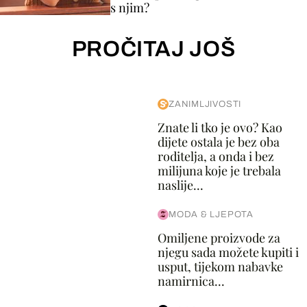
s njim?
PROČITAJ JOŠ
ZANIMLJIVOSTI
Znate li tko je ovo? Kao
dijete ostala je bez oba
roditelja, a onda i bez
milijuna koje je trebala
naslije...
MODA & LJEPOTA
Omiljene proizvode za
njegu sada možete kupiti i
usput, tijekom nabavke
namirnica...