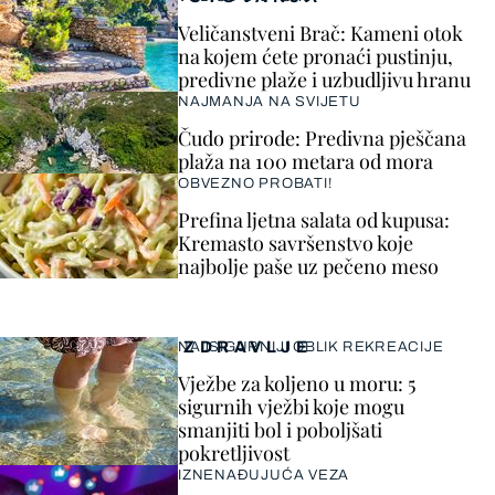
Veličanstveni Brač: Kameni otok
na kojem ćete pronaći pustinju,
predivne plaže i uzbudljivu hranu
NAJMANJA NA SVIJETU
Čudo prirode: Predivna pješčana
plaža na 100 metara od mora
OBVEZNO PROBATI!
Prefina ljetna salata od kupusa:
Kremasto savršenstvo koje
najbolje paše uz pečeno meso
ZDRAVLJE
NAJSIGURNIJI OBLIK REKREACIJE
Vježbe za koljeno u moru: 5
sigurnih vježbi koje mogu
smanjiti bol i poboljšati
pokretljivost
IZNENAĐUJUĆA VEZA