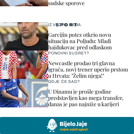
sudske sporove
SPORT
IZ VEDRA NEBA
Garcijin potez otkrio novu
situaciju na Poljudu: Mladi
hajdukovac pred odlaskom
PONOVNI SUSRET?
Newcastle prodao tri glavna
igrača, novi trener uperio prstom
u Hrvata: "Želim njega!"
GDJE ĆE SAD?
U Dinamu je prošle godine
predstavljen kao mega transfer,
danas je pao najniže u karijeri