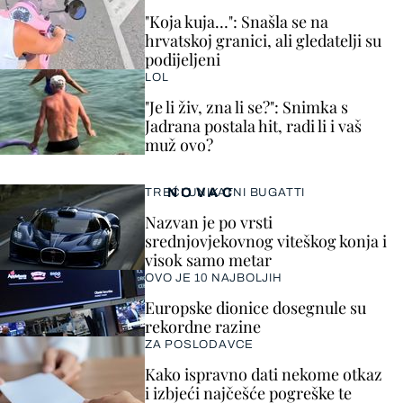
"Koja kuja…": Snašla se na
hrvatskoj granici, ali gledatelji su
podijeljeni
LOL
"Je li živ, zna li se?": Snimka s
Jadrana postala hit, radi li i vaš
muž ovo?
NOVAC
TREĆI UNIKATNI BUGATTI
Nazvan je po vrsti
srednjovjekovnog viteškog konja i
visok samo metar
OVO JE 10 NAJBOLJIH
Europske dionice dosegnule su
rekordne razine
ZA POSLODAVCE
Kako ispravno dati nekome otkaz
i izbjeći najčešće pogreške te