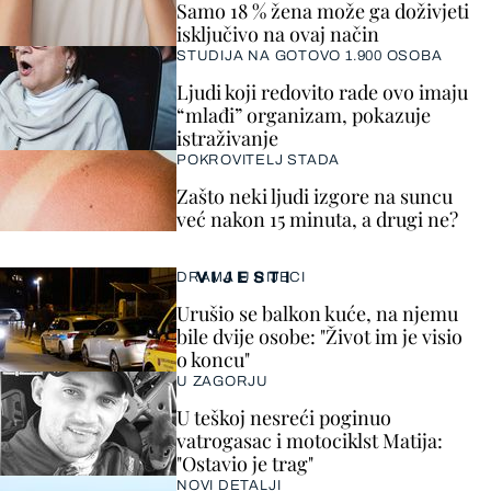
Samo 18 % žena može ga doživjeti
isključivo na ovaj način
STUDIJA NA GOTOVO 1.900 OSOBA
Ljudi koji redovito rade ovo imaju
“mlađi” organizam, pokazuje
istraživanje
POKROVITELJ STADA
Zašto neki ljudi izgore na suncu
već nakon 15 minuta, a drugi ne?
VIJESTI
DRAMA U RIJECI
Urušio se balkon kuće, na njemu
bile dvije osobe: "Život im je visio
o koncu"
U ZAGORJU
U teškoj nesreći poginuo
vatrogasac i motociklst Matija:
"Ostavio je trag"
NOVI DETALJI