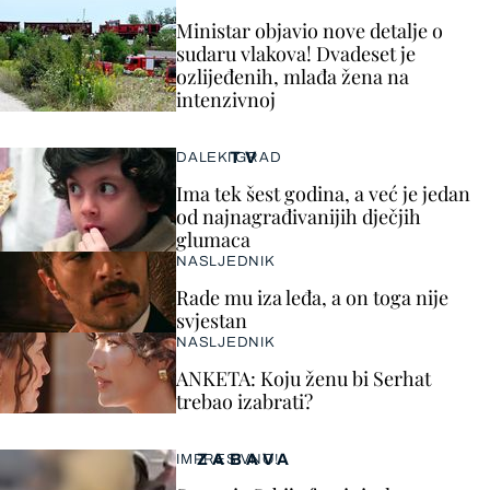
Ministar objavio nove detalje o
sudaru vlakova! Dvadeset je
ozlijeđenih, mlađa žena na
intenzivnoj
TV
DALEKI GRAD
Ima tek šest godina, a već je jedan
od najnagrađivanijih dječjih
glumaca
NASLJEDNIK
Rade mu iza leđa, a on toga nije
svjestan
NASLJEDNIK
ANKETA: Koju ženu bi Serhat
trebao izabrati?
ZABAVA
IMPRESIVNO!