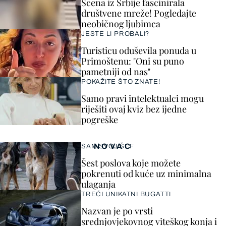
Scena iz Srbije fascinirala
društvene mreže! Pogledajte
neobičnog ljubimca
JESTE LI PROBALI?
Turisticu oduševila ponuda u
Primoštenu: "Oni su puno
pametniji od nas"
POKAŽITE ŠTO ZNATE!
Samo pravi intelektualci mogu
riješiti ovaj kviz bez ijedne
pogreške
NOVAC
SAM SVOJ ŠEF
Šest poslova koje možete
pokrenuti od kuće uz minimalna
ulaganja
TREĆI UNIKATNI BUGATTI
Nazvan je po vrsti
srednjovjekovnog viteškog konja i