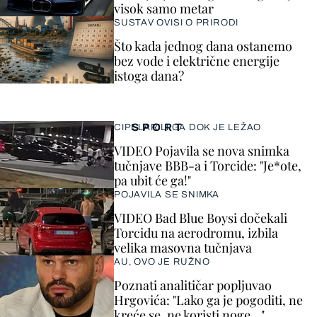
visok samo metar
SUSTAV OVISI O PRIRODI
Što kada jednog dana ostanemo
bez vode i električne energije
istoga dana?
SPORT
CIPELARILI GA DOK JE LEŽAO
VIDEO Pojavila se nova snimka
tučnjave BBB-a i Torcide: "Je*ote,
pa ubit će ga!"
POJAVILA SE SNIMKA
VIDEO Bad Blue Boysi dočekali
Torcidu na aerodromu, izbila
velika masovna tučnjava
AU, OVO JE RUŽNO
Poznati analitičar popljuvao
Hrgovića: "Lako ga je pogoditi, ne
kreće se, ne koristi noge..."