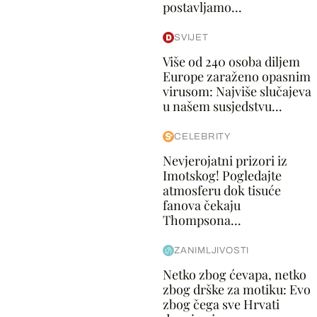
postavljamo...
SVIJET
Više od 240 osoba diljem
Europe zaraženo opasnim
virusom: Najviše slučajeva
u našem susjedstvu...
CELEBRITY
Nevjerojatni prizori iz
Imotskog! Pogledajte
atmosferu dok tisuće
fanova čekaju
Thompsona...
ZANIMLJIVOSTI
Netko zbog ćevapa, netko
zbog drške za motiku: Evo
zbog čega sve Hrvati