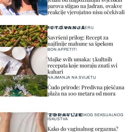
parova stigao na Jadran, ovakve
reakcije vjerojatno nisu očekivali
PUTOVANJA
UZ RUČAK ILI VEČERU
Savršeni prilog: Recept za
najfinije mahune sa špekom
BON APPETIT!
Majke svih umaka: 5 kultnih
recepata koje moraju znati svi
kuhari
NAJMANJA NA SVIJETU
Čudo prirode: Predivna pješčana
plaža na 100 metara od mora
ZDRAVLJE
"VRHUNAC" ŽENSKOG SEKSUALNOG
ISKUSTVA
Kako do vaginalnog orgazma?