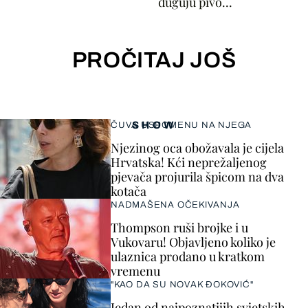
duguju pivo...
PROČITAJ JOŠ
SHOW
ČUVA USPOMENU NA NJEGA
Njezinog oca obožavala je cijela
Hrvatska! Kći neprežaljenog
pjevača projurila špicom na dva
kotača
NADMAŠENA OČEKIVANJA
Thompson ruši brojke i u
Vukovaru! Objavljeno koliko je
ulaznica prodano u kratkom
vremenu
"KAO DA SU NOVAK ĐOKOVIĆ"
Jedan od najpoznatijih svjetskih