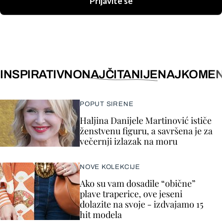
Prijavite se
INSPIRATIVNO
NAJČITANIJE
NAJKOMEN
POPUT SIRENE
Haljina Danijele Martinović ističe
ženstvenu figuru, a savršena je za
večernji izlazak na moru
NOVE KOLEKCIJE
Ako su vam dosadile “obične”
plave traperice, ove jeseni
dolazite na svoje - izdvajamo 15
hit modela