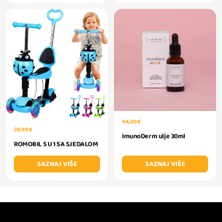
44,00 €
39,99 €
ImunoDerm ulje 30ml
ROMOBIL 5 U 1 SA SJEDALOM
SAZNAJ VIŠE
SAZNAJ VIŠE