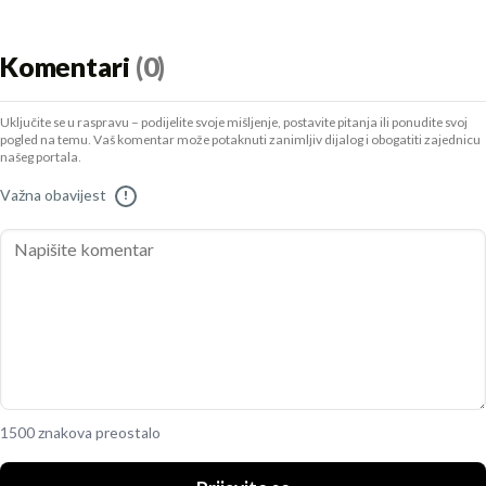
Komentari
(0)
Uključite se u raspravu – podijelite svoje mišljenje, postavite pitanja ili ponudite svoj
pogled na temu. Vaš komentar može potaknuti zanimljiv dijalog i obogatiti zajednicu
našeg portala.
Važna obavijest
!
1500 znakova preostalo