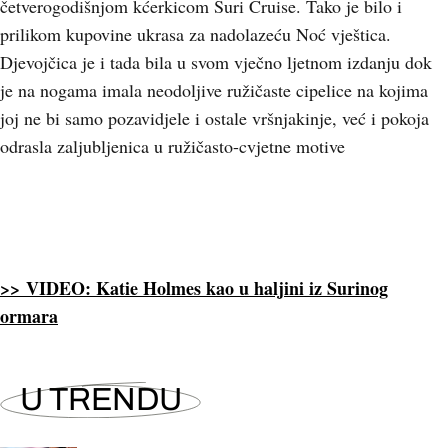
četverogodišnjom kćerkicom Suri Cruise. Tako je bilo i
prilikom kupovine ukrasa za nadolazeću Noć vještica.
Djevojčica je i tada bila u svom vječno ljetnom izdanju dok
je na nogama imala neodoljive ružičaste cipelice na kojima
joj ne bi samo pozavidjele i ostale vršnjakinje, već i pokoja
odrasla zaljubljenica u ružičasto-cvjetne motive
>> VIDEO: Katie Holmes kao u haljini iz Surinog
ormara
U TRENDU