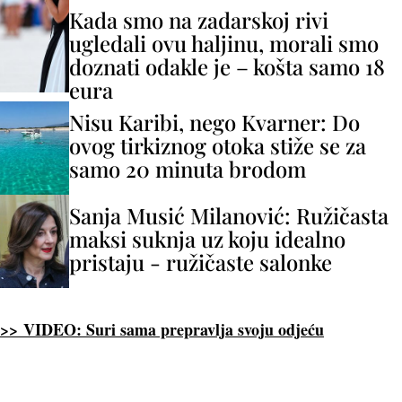
Kada smo na zadarskoj rivi
ugledali ovu haljinu, morali smo
doznati odakle je – košta samo 18
eura
Nisu Karibi, nego Kvarner: Do
ovog tirkiznog otoka stiže se za
samo 20 minuta brodom
Sanja Musić Milanović: Ružičasta
maksi suknja uz koju idealno
pristaju - ružičaste salonke
>> VIDEO: Suri sama prepravlja svoju odjeću