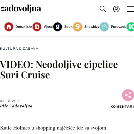
Dnevnik.hr
Vijesti
Sport
Showbizz
Putovanja
Slika nije dostupna
KULTURA & ZABAVA
VIDEO: Neodoljive cipelice
Facebook
Suri Cruise
X
04-10-2010
WhatsApp
Piše
Zadovoljna
KOMENTARI
Viber
Katie Holmes u shopping najčešće ide sa svojom