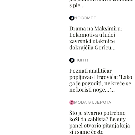
s ple...
NOGOMET
Drama na Maksimiru:
Lokomotiva u ludoj
završnici utakmice
dokrajčila Goricu...
FIGHT!
Poznati analitičar
popljuvao Hrgovića: "Lako
ga je pogoditi, ne kreće se,
ne koristi noge..."...
MODA & LJEPOTA
Što je stvarno potrebno
koži da zablista? Beauty
panel otvorio pitanja koja
si i same često