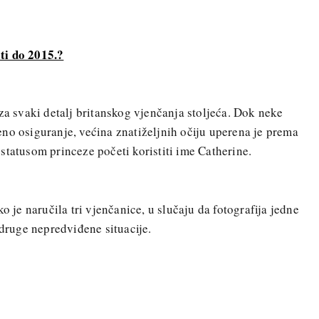
ti do 2015.?
za svaki detalj britanskog vjenčanja stoljeća. Dok neke
no osiguranje, većina znatiželjnih očiju uperena je prema
statusom princeze početi koristiti ime Catherine.
o je naručila tri vjenčanice, u slučaju da fotografija jedne
 druge nepredviđene situacije.