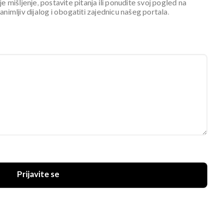
je mišljenje, postavite pitanja ili ponudite svoj pogled na
mljiv dijalog i obogatiti zajednicu našeg portala.
Prijavite se