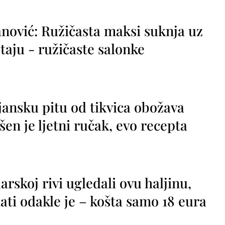
nović: Ružičasta maksi suknja uz
taju - ružičaste salonke
jansku pitu od tikvica obožava
vršen je ljetni ručak, evo recepta
rskoj rivi ugledali ovu haljinu,
ti odakle je – košta samo 18 eura