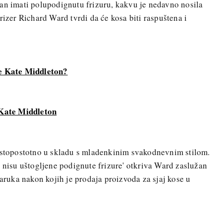
dan imati polupodignutu frizuru, kakvu je nedavno nosila
rizer Richard Ward tvrdi da će kosa biti raspuštena i
le Kate Middleton?
 Kate Middleton
i stopostotno u skladu s mladenkinim svakodnevnim stilom.
u nisu uštogljene podignute frizure' otkriva Ward zaslužan
zaruka nakon kojih je prodaja proizvoda za sjaj kose u