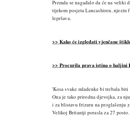
Premda se nagađalo da će na veliki 
tijekom posjeta Lancashireu, njezin f
lepršava.
>> Kako će izgledati vjenčane štik
>> Procurila prava istina o haljini
'Kosa svake mladenke bi trebala bit
Ona je tako prirodna djevojka, za nj
i za blistavu frizuru na proglašenju 
Velikoj Britaniji porasla za 27 posto.