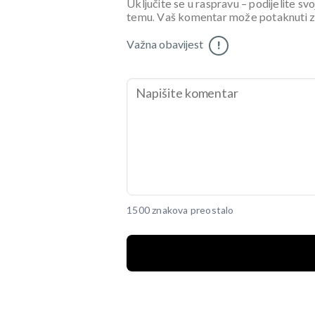
Uključite se u raspravu – podijelite svo
temu. Vaš komentar može potaknuti zani
Važna obavijest
!
1500 znakova preostalo