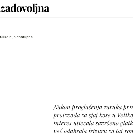
Slika nije dostupna
Nakon proglašenja zaruka pri
proizvoda za sjaj kose u Veliko
interes utjecala savršeno glat
već odabrala frizuru za taj ro