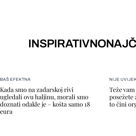
INSPIRATIVNO
NAJČ
BAŠ EFEKTNA
NIJE UVIJE
Kada smo na zadarskoj rivi
Teže vam 
ugledali ovu haljinu, morali smo
posežete 
doznati odakle je – košta samo 18
to čini o
eura