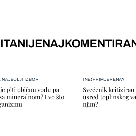
ITANIJE
NAJKOMENTIRAN
K NAJBOLJI IZBOR
(NE)PRIMJERENA?
je piti običnu vodu pa
Svećenik kritizirao
za mineralnom? Evo što
usred toplinskog val
rganizmu
njim?