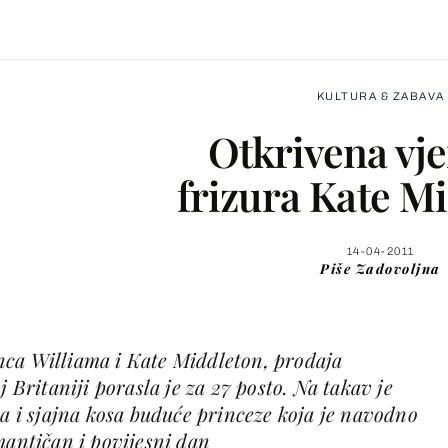
KULTURA & ZABAVA
Otkrivena vj
frizura Kate M
Facebook
14-04-2011
Piše
Zadovoljna
X
nca Williama i Kate Middleton, prodaja
WhatsApp
j Britaniji porasla je za 27 posto. Na takav je
ka i sjajna kosa buduće princeze koja je navodno
Viber
mantičan i povijesni dan