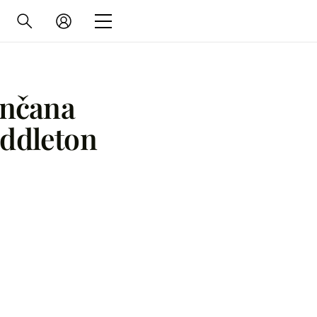
enčana
iddleton