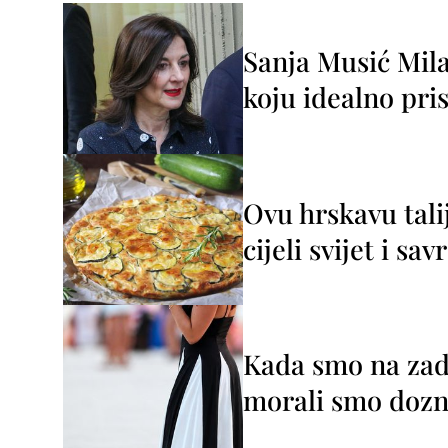
Sanja Musić Mila
koju idealno pris
Ovu hrskavu tali
cijeli svijet i sa
Kada smo na zada
morali smo dozna