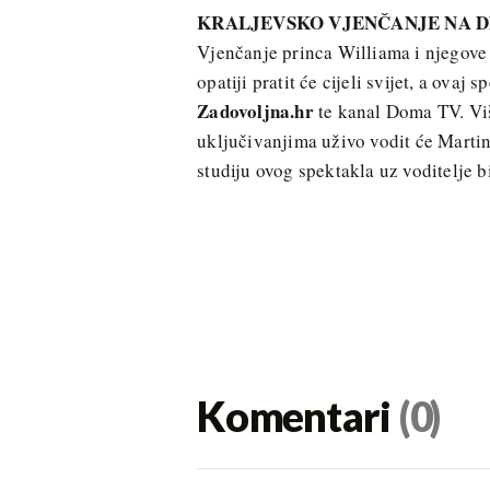
KRALJEVSKO VJENČANJE NA DN
Vjenčanje princa Williama i njegov
opatiji pratit će cijeli svijet, a ovaj
Zadovoljna.hr
te kanal Doma TV. Viš
uključivanjima uživo vodit će Marti
studiju ovog spektakla uz voditelje bi
Komentari
(0)