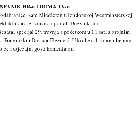
EVNIK.HR-u I DOMA TV-u
e odabranice Kate Middleton u londonskoj Westminsterskoj
 spektakl donose izravno i portali Dnevnik.hr i
esatni specijal 29. travnja s početkom u 11 sati s brojnim
na Podgorski i Dorijan Elezović. U kraljevski opremljenom
t će i utjecajni gosti komentatori.