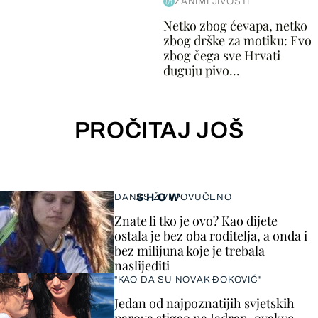
ZANIMLJIVOSTI
Netko zbog ćevapa, netko
zbog drške za motiku: Evo
zbog čega sve Hrvati
duguju pivo...
PROČITAJ JOŠ
SHOW
DANAS ŽIVI POVUČENO
Znate li tko je ovo? Kao dijete
ostala je bez oba roditelja, a onda i
bez milijuna koje je trebala
naslijediti
"KAO DA SU NOVAK ĐOKOVIĆ"
Jedan od najpoznatijih svjetskih