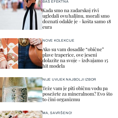
BAŠ EFEKTNA
Kada smo na zadarskoj rivi
ugledali ovu haljinu, morali smo
doznati odakle je – košta samo 18
eura
NOVE KOLEKCIJE
Ako su vam dosadile “obične”
plave traperice, ove jeseni
dolazite na svoje - izdvajamo 15
hit modela
NIJE UVIJEK NAJBOLJI IZBOR
Teže vam je piti običnu vodu pa
posežete za mineralnom? Evo što
to čini organizmu
MA, SAVRŠENO!