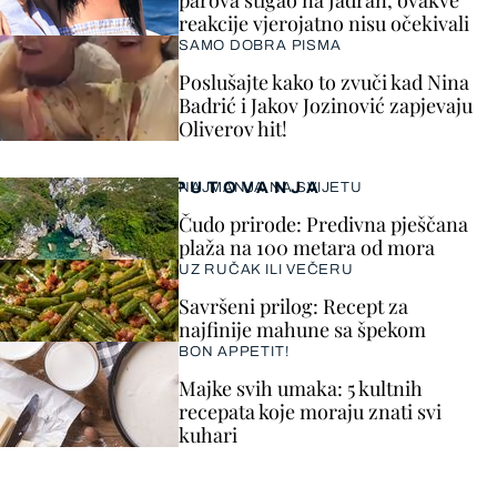
parova stigao na Jadran, ovakve
reakcije vjerojatno nisu očekivali
SAMO DOBRA PISMA
Poslušajte kako to zvuči kad Nina
Badrić i Jakov Jozinović zapjevaju
Oliverov hit!
PUTOVANJA
NAJMANJA NA SVIJETU
Čudo prirode: Predivna pješčana
plaža na 100 metara od mora
UZ RUČAK ILI VEČERU
Savršeni prilog: Recept za
najfinije mahune sa špekom
BON APPETIT!
Majke svih umaka: 5 kultnih
recepata koje moraju znati svi
kuhari