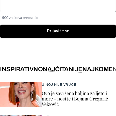
1500 znakova preostalo
Prijavite se
INSPIRATIVNO
NAJČITANIJE
NAJKOMEN
U NOJ NIJE VRUĆE
Ovo je savršena haljina za ljeto i
more - nosi je i Bojana Gregorić
Vejzović