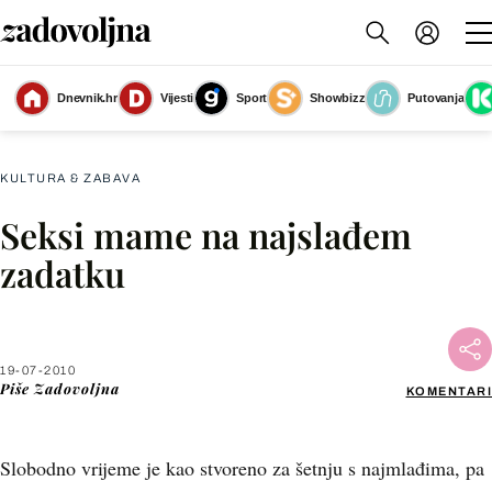
Dnevnik.hr
Vijesti
Sport
Showbizz
Putovanja
Slika nije dostupna
KULTURA & ZABAVA
Seksi mame na najslađem
Facebook
zadatku
X
19-07-2010
WhatsApp
Piše
Zadovoljna
KOMENTARI
Viber
Slobodno vrijeme je kao stvoreno za šetnju s najmlađima, pa