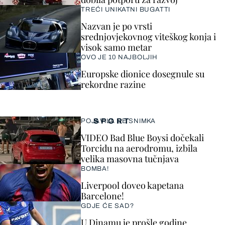
TREĆI UNIKATNI BUGATTI
Nazvan je po vrsti
srednjovjekovnog viteškog konja i
visok samo metar
OVO JE 10 NAJBOLJIH
Europske dionice dosegnule su
rekordne razine
SPORT
POJAVILA SE SNIMKA
VIDEO Bad Blue Boysi dočekali
Torcidu na aerodromu, izbila
velika masovna tučnjava
BOMBA!
Liverpool doveo kapetana
Barcelone!
GDJE ĆE SAD?
U Dinamu je prošle godine