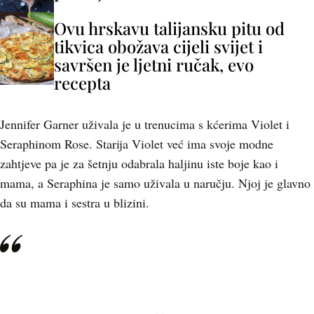
Ovu hrskavu talijansku pitu od
tikvica obožava cijeli svijet i
savršen je ljetni ručak, evo
recepta
Jennifer Garner uživala je u trenucima s kćerima Violet i
Seraphinom Rose. Starija Violet već ima svoje modne
zahtjeve pa je za šetnju odabrala haljinu iste boje kao i
mama, a Seraphina je samo uživala u naručju. Njoj je glavno
da su mama i sestra u blizini.