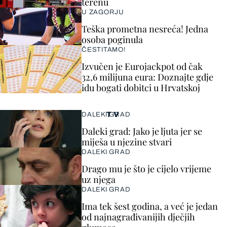
terenu
U ZAGORJU
Teška prometna nesreća! Jedna
osoba poginula
ČESTITAMO!
Izvučen je Eurojackpot od čak
32,6 milijuna eura: Doznajte gdje
idu bogati dobitci u Hrvatskoj
TV
DALEKI GRAD
Daleki grad: Jako je ljuta jer se
miješa u njezine stvari
DALEKI GRAD
Drago mu je što je cijelo vrijeme
uz njega
DALEKI GRAD
Ima tek šest godina, a već je jedan
od najnagrađivanijih dječjih