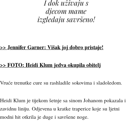
I dok uživaju s
djecom mame
izgledaju savršeno!
>> Jennifer Garner: Višak joj dobro pristaje!
>> FOTO: Heidi Klum jedva okupila obitelj
Vruće trenutke cure su rashladile sokovima i sladoledom.
Heidi Klum je tijekom šetnje sa sinom Johanom pokazala i
zavidnu liniju. Odjevena u kratke traperice koje su ljetni
modni hit otkrila je duge i savršene noge.