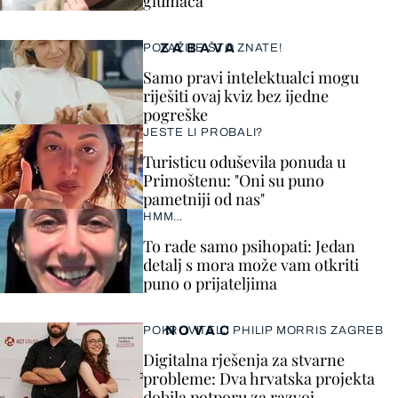
glumaca
ZABAVA
POKAŽITE ŠTO ZNATE!
Samo pravi intelektualci mogu
riješiti ovaj kviz bez ijedne
pogreške
JESTE LI PROBALI?
Turisticu oduševila ponuda u
Primoštenu: "Oni su puno
pametniji od nas"
HMM…
To rade samo psihopati: Jedan
detalj s mora može vam otkriti
puno o prijateljima
NOVAC
POKROVITELJ PHILIP MORRIS ZAGREB
Digitalna rješenja za stvarne
probleme: Dva hrvatska projekta
dobila potporu za razvoj