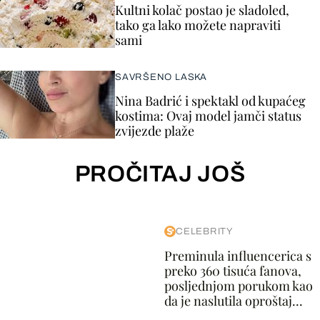
Kultni kolač postao je sladoled,
tako ga lako možete napraviti
sami
SAVRŠENO LASKA
Nina Badrić i spektakl od kupaćeg
kostima: Ovaj model jamči status
zvijezde plaže
PROČITAJ JOŠ
CELEBRITY
Preminula influencerica s
preko 360 tisuća fanova,
posljednjom porukom kao
da je naslutila oproštaj...