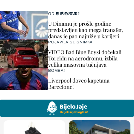
SPORT
GDJE ĆE SAD?
U Dinamu je prošle godine
predstavljen kao mega transfer,
danas je pao najniže u karijeri
POJAVILA SE SNIMKA
VIDEO Bad Blue Boysi dočekali
Torcidu na aerodromu, izbila
velika masovna tučnjava
BOMBA!
Liverpool doveo kapetana
Barcelone!