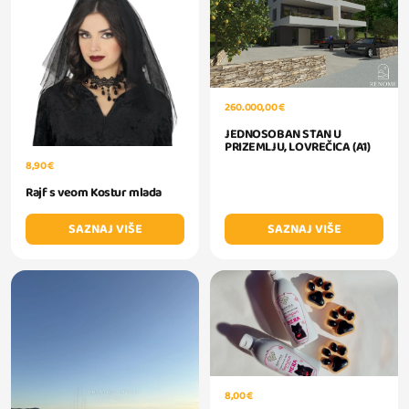
260.000,00 €
JEDNOSOBAN STAN U
PRIZEMLJU, LOVREČICA (A1)
8,90 €
Rajf s veom Kostur mlada
SAZNAJ VIŠE
SAZNAJ VIŠE
8,00 €