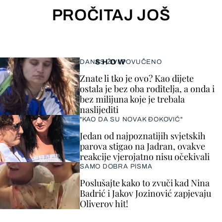
PROČITAJ JOŠ
SHOW
DANAS ŽIVI POVUČENO
Znate li tko je ovo? Kao dijete
ostala je bez oba roditelja, a onda i
bez milijuna koje je trebala
naslijediti
"KAO DA SU NOVAK ĐOKOVIĆ"
Jedan od najpoznatijih svjetskih
parova stigao na Jadran, ovakve
reakcije vjerojatno nisu očekivali
SAMO DOBRA PISMA
Poslušajte kako to zvuči kad Nina
Badrić i Jakov Jozinović zapjevaju
Oliverov hit!