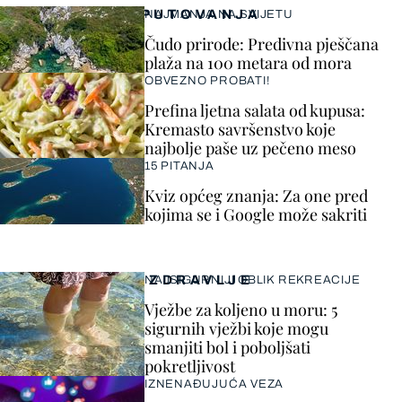
PUTOVANJA
NAJMANJA NA SVIJETU
Čudo prirode: Predivna pješčana
plaža na 100 metara od mora
OBVEZNO PROBATI!
Prefina ljetna salata od kupusa:
Kremasto savršenstvo koje
najbolje paše uz pečeno meso
15 PITANJA
Kviz općeg znanja: Za one pred
kojima se i Google može sakriti
ZDRAVLJE
NAJSIGURNIJI OBLIK REKREACIJE
Vježbe za koljeno u moru: 5
sigurnih vježbi koje mogu
smanjiti bol i poboljšati
pokretljivost
IZNENAĐUJUĆA VEZA