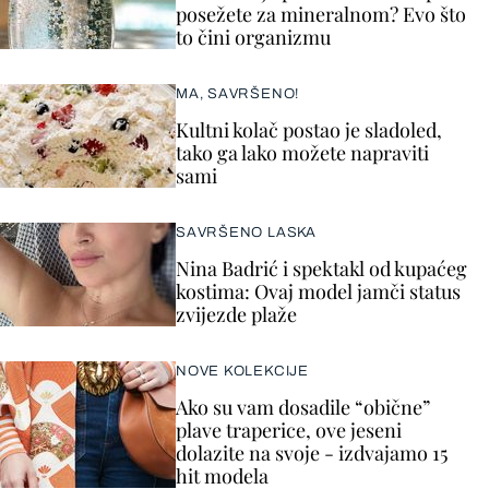
posežete za mineralnom? Evo što
to čini organizmu
MA, SAVRŠENO!
Kultni kolač postao je sladoled,
tako ga lako možete napraviti
sami
SAVRŠENO LASKA
Nina Badrić i spektakl od kupaćeg
kostima: Ovaj model jamči status
zvijezde plaže
NOVE KOLEKCIJE
Ako su vam dosadile “obične”
plave traperice, ove jeseni
dolazite na svoje - izdvajamo 15
hit modela