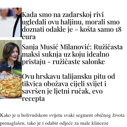
Kada smo na zadarskoj rivi
ugledali ovu haljinu, morali smo
doznati odakle je – košta samo 18
eura
Sanja Musić Milanović: Ružičasta
maksi suknja uz koju idealno
pristaju - ružičaste salonke
Ovu hrskavu talijansku pitu od
tikvica obožava cijeli svijet i
savršen je ljetni ručak, evo
recepta
Kako je u holivudskom svijetu svaki segment običnog života
prenaglašen, tako je i odabir odjeće za male klinceze