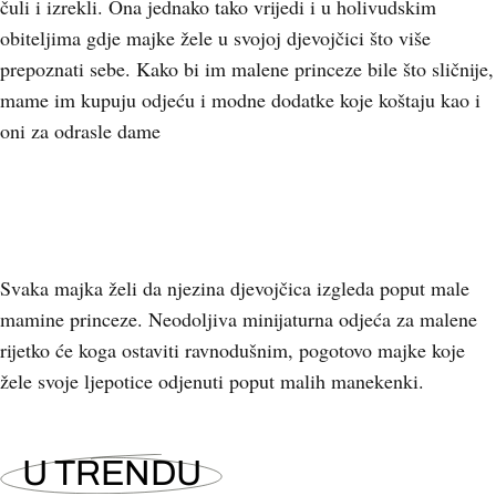
čuli i izrekli. Ona jednako tako vrijedi i u holivudskim
obiteljima gdje majke žele u svojoj djevojčici što više
prepoznati sebe. Kako bi im malene princeze bile što sličnije,
mame im kupuju odjeću i modne dodatke koje koštaju kao i
oni za odrasle dame
Svaka majka želi da njezina djevojčica izgleda poput male
mamine princeze. Neodoljiva minijaturna odjeća za malene
rijetko će koga ostaviti ravnodušnim, pogotovo majke koje
žele svoje ljepotice odjenuti poput malih manekenki.
U TRENDU