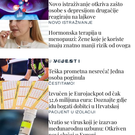
Novo istraživanje otkriva zašto
osobe s depresijom drugačije
reagiraju na lajkove
NOVO ISTRAŽIVANJE
Hormonska terapija u
menopauzi: Žene koje je koriste
imaju znatno manji rizik od ovoga
VIJESTI
U ZAGORJU
Teška prometna nesreća! Jedna
osoba poginula
ČESTITAMO!
Izvučen je Eurojackpot od čak
32,6 milijuna eura: Doznajte gdje
idu bogati dobitci u Hrvatskoj
PACIJENT U IZOLACIJI
Vratio se virus koji je izazvao
međunarodnu uzbunu: Otkriven
novi slučaj u Europi