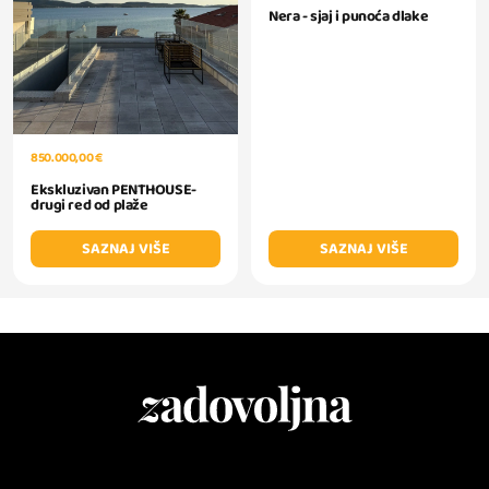
Nera - sjaj i punoća dlake
850.000,00 €
Ekskluzivan PENTHOUSE-
drugi red od plaže
SAZNAJ VIŠE
SAZNAJ VIŠE