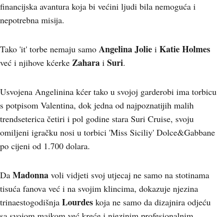
financijska avantura koja bi većini ljudi bila nemoguća i
nepotrebna misija.
Angelina Joli
e
Katie Holmes
Tako 'it' torbe nemaju samo
i
Zahara
Suri
već i njihove kćerke
i
.
Usvojena Angelinina kćer tako u svojoj garderobi ima torbicu
s potpisom Valentina, dok jedna od najpoznatijih malih
trendseterica četiri i pol godine stara Suri Cruise, svoju
omiljeni igračku nosi u torbici 'Miss Siciliy' Dolce&Gabbane
po cijeni od 1.700 dolara.
Madonna
Da
voli vidjeti svoj utjecaj ne samo na stotinama
tisuća fanova već i na svojim klincima, dokazuje njezina
Lourdes
trinaestogodišnja
koja ne samo da dizajnira odjeću
sa svojom majkom već kreće i njezinim profesionalnim