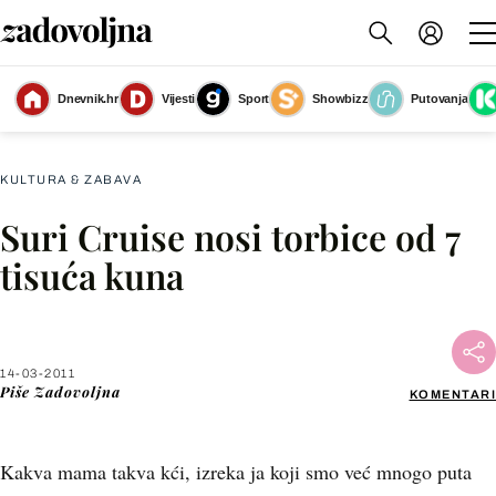
Dnevnik.hr
Vijesti
Sport
Showbizz
Putovanja
Slika nije dostupna
KULTURA & ZABAVA
Suri Cruise nosi torbice od 7
Facebook
tisuća kuna
X
14-03-2011
WhatsApp
Piše
Zadovoljna
KOMENTARI
Viber
Kakva mama takva kći, izreka ja koji smo već mnogo puta