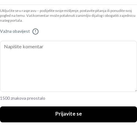
Uključite se u raspravu – podijelite svoje mišljenje, postavite pitanja ili ponudite svoj
pogled na temu. Vaš komentar može potaknuti zanimljiv dijalog i obogatiti zajednicu
našeg portala.
Važna obavijest
!
1500 znakova preostalo
Prijavite se