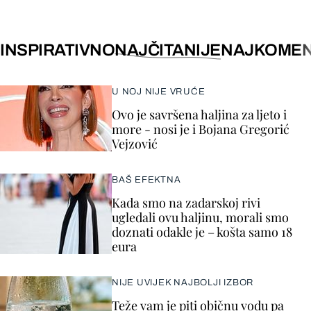
INSPIRATIVNO
NAJČITANIJE
NAJKOMEN
U NOJ NIJE VRUĆE
Ovo je savršena haljina za ljeto i
more - nosi je i Bojana Gregorić
Vejzović
BAŠ EFEKTNA
Kada smo na zadarskoj rivi
ugledali ovu haljinu, morali smo
doznati odakle je – košta samo 18
eura
NIJE UVIJEK NAJBOLJI IZBOR
Teže vam je piti običnu vodu pa