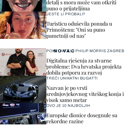
detalj s mora može vam otkriti
puno o prijateljima
JESTE LI PROBALI?
Turisticu oduševila ponuda u
Primoštenu: "Oni su puno
pametniji od nas"
NOVAC
POKROVITELJ PHILIP MORRIS ZAGREB
Digitalna rješenja za stvarne
probleme: Dva hrvatska projekta
dobila potporu za razvoj
TREĆI UNIKATNI BUGATTI
Nazvan je po vrsti
srednjovjekovnog viteškog konja i
visok samo metar
OVO JE 10 NAJBOLJIH
Europske dionice dosegnule su
rekordne razine