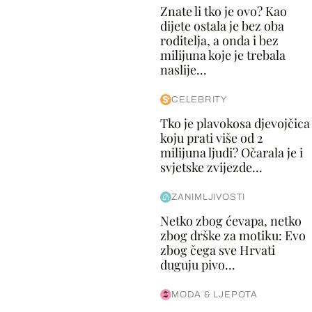
Znate li tko je ovo? Kao
dijete ostala je bez oba
roditelja, a onda i bez
milijuna koje je trebala
naslije...
CELEBRITY
Tko je plavokosa djevojčica
koju prati više od 2
milijuna ljudi? Očarala je i
svjetske zvijezde...
ZANIMLJIVOSTI
Netko zbog ćevapa, netko
zbog drške za motiku: Evo
zbog čega sve Hrvati
duguju pivo...
MODA & LJEPOTA