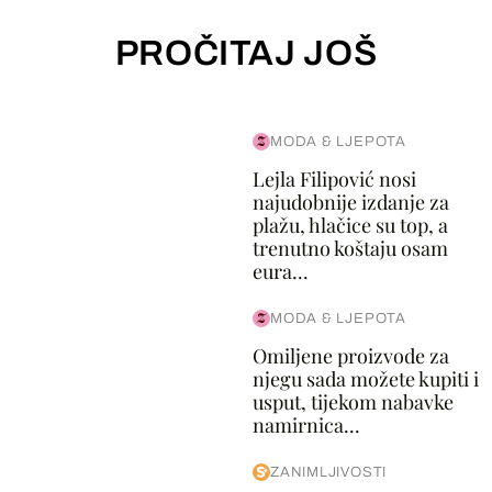
PROČITAJ JOŠ
MODA & LJEPOTA
Lejla Filipović nosi
najudobnije izdanje za
plažu, hlačice su top, a
trenutno koštaju osam
eura...
MODA & LJEPOTA
Omiljene proizvode za
njegu sada možete kupiti i
usput, tijekom nabavke
namirnica...
ZANIMLJIVOSTI