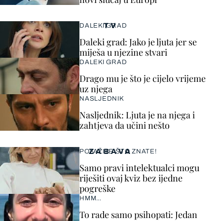
TV
DALEKI GRAD
Daleki grad: Jako je ljuta jer se
miješa u njezine stvari
DALEKI GRAD
Drago mu je što je cijelo vrijeme
uz njega
NASLJEDNIK
Nasljednik: Ljuta je na njega i
zahtjeva da učini nešto
ZABAVA
POKAŽITE ŠTO ZNATE!
Samo pravi intelektualci mogu
riješiti ovaj kviz bez ijedne
pogreške
HMM…
To rade samo psihopati: Jedan